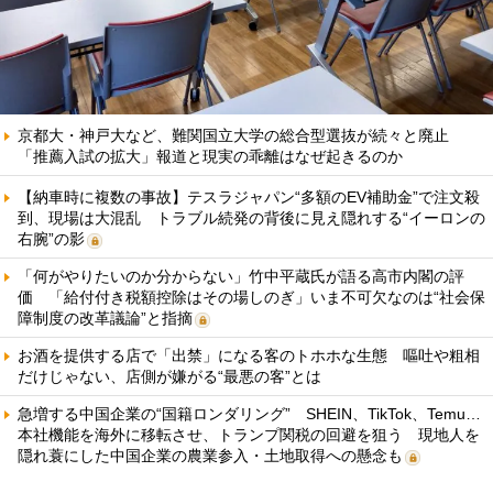
京都大・神戸大など、難関国立大学の総合型選抜が続々と廃止
「推薦入試の拡大」報道と現実の乖離はなぜ起きるのか
【納車時に複数の事故】テスラジャパン“多額のEV補助金”で注文殺
到、現場は大混乱 トラブル続発の背後に見え隠れする“イーロンの
右腕”の影
「何がやりたいのか分からない」竹中平蔵氏が語る高市内閣の評
価 「給付付き税額控除はその場しのぎ」いま不可欠なのは“社会保
障制度の改革議論”と指摘
お酒を提供する店で「出禁」になる客のトホホな生態 嘔吐や粗相
だけじゃない、店側が嫌がる“最悪の客”とは
急増する中国企業の“国籍ロンダリング” SHEIN、TikTok、Temu…
本社機能を海外に移転させ、トランプ関税の回避を狙う 現地人を
隠れ蓑にした中国企業の農業参入・土地取得への懸念も