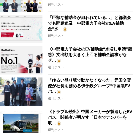
週刊ポスト
「巨額な補助金が狙われている…」と都議会
でも問題追及 中部電力子会社のEV補助
金“水…
週刊ポスト
《中部電力子会社のEV補助金“水増し申請”疑
惑》支出額を大きく上回る補助金請求がな
ぜ…
週刊ポスト
「ゆるい登り坂で動かなくなった」元国交官
僚が社長を務める伊予鉄グループ“中国製EV
バ…
週刊ポスト
《トラブル続出》中国メーカーが製造したEV
バス、関係者が明かす「日本でナンバーを
取…
週刊ポスト