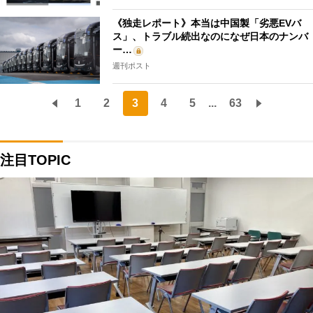
《独走レポート》本当は中国製「劣悪EVバ
ス」、トラブル続出なのになぜ日本のナンバ
ー…
週刊ポスト
1
2
3
4
5
...
63
注目TOPIC