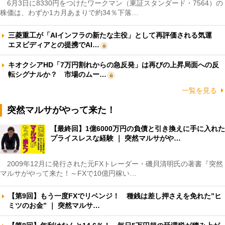
6月3日に8330円をつけたワークマン（東証スタンダード・7564）の
株価は、わずか1カ月あまりで約34％下落…
三菱重工が「AIインフラの新たな主役」として再評価される気運
エヌビディアとの提携でAI…
キオクシアHD「7万円割れからの急反発」は再びの上昇局面への反
転シグナルか？ 市場のムー…
一覧を見る
突然マルサがやって来た！
【最終回】1億6000万円の負債と引き換えに手に入れた
プライスレスな経験 ｜ 突然マルサがや…
2009年12月に発行された元FXトレーダー・磯貝清明氏の著書『突然
マルサがやって来た！～FXで10億円稼い…
【第9回】もう一度FXでリベンジ！ 種銭は差し押さえを免れた”ヒ
ミツのお金” ｜ 突然マルサ…