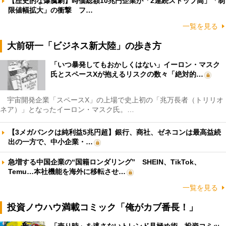
【歴史的な爆騰劇】時価総額10兆円企業が「2連続ストップ高」「制
限値幅拡大」の衝撃 フ…
一覧を見る
大前研一「ビジネス新大陸」の歩き方
「いつ暴発してもおかしくはない」イーロン・マスク
氏とスペースXが抱えるリスクの数々「絶対的…
宇宙開発企業「スペースX」の上場で史上初の「兆万長者（トリリオ
ネア）」となったイーロン・マスク氏。…
【3メガバンクは純利益5兆円超】銀行、商社、ゼネコンは最高益続
出の一方で、中小企業・…
急増する中国企業の“国籍ロンダリング” SHEIN、TikTok、
Temu…本社機能を海外に移転させ…
一覧を見る
投資ノウハウ満載コミック「俺がカブ番長！」
「売り時」を逃さないトレンド見極め術 投資コミッ