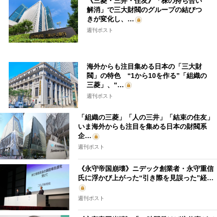
《三菱・三井・住友》「株の持ち合い
解消」で三大財閥のグループの結びつ
きが変化し、…
週刊ポスト
海外からも注目集める日本の「三大財
閥」の特色 “1から10を作る”「組織の
三菱」、“…
週刊ポスト
「組織の三菱」「人の三井」「結束の住友」
いま海外からも注目を集める日本の財閥系
企…
週刊ポスト
《永守帝国崩壊》ニデック創業者・永守重信
氏に浮かび上がった“引き際を見誤った”経…
週刊ポスト