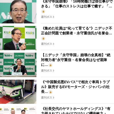
《永守帝国崩壊》「16時間働けば倍仕事がで
きる」「仕事のストレスは仕事で癒す」「…
週刊ポスト
《集めた社員は“叱って育てる”》ニデック不
正会計問題で創業者・永守重信氏が名誉会…
週刊ポスト
【ニデック「永守帝国」崩壊の全真相】“絶
対権力者”永守重信・名誉会長はなぜ退陣
に…
週刊ポスト
《“中国製劣悪EVバス”で相次ぐ車両トラブ
ル》販売するEVモーターズ・ジャパンの社
長…
週刊ポスト
《社長交代のヤマトホールディングス》“有
力視されていたわけではない”櫻井敏之・