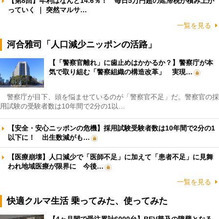
【第8回】年利はなんと14.6％！ 毎日5万円超の延滞税が積み上が
っていく ｜ 突然マルサ…
一覧を見る
河合雅司「人口減少ニッポンの活路」
【「警察官離れ」に歯止めはかかるか？】警察庁が本
気で取り組む「警察組織の構造改革」 実現…
警察庁が目下、頭を悩ませているのが「警察官不足」だ。警察官の採
用試験の受験者数は10年間で2分の1以…
【安全・安心ニッポンの危機】採用試験受験者数は10年間で2分の1
以下に！ 出生数減がも…
【医療崩壊】人口減少で「医師不足」に加えて「患者不足」に見舞
われ地域医療が限界に 今後…
一覧を見る
快適クルマ生活 乗ってみた、使ってみた
【4ヶ月間で受注累計6000台】BEV普及の障壁となる