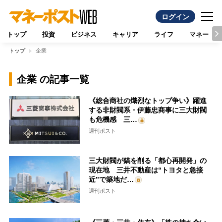
ログイン
トップ
投資
ビジネス
キャリア
ライフ
マネー
トップ
企業
企業 の記事一覧
《総合商社の熾烈なトップ争い》躍進
する非財閥系・伊藤忠商事に三大財閥
も危機感 三…
週刊ポスト
三大財閥が鎬を削る「都心再開発」の
現在地 三井不動産は“トヨタと急接
近”で築地だ…
週刊ポスト