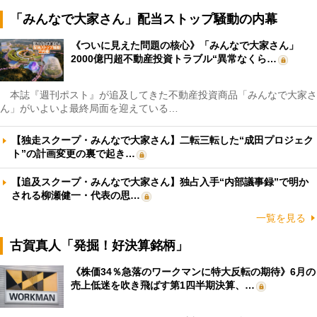
「みんなで大家さん」配当ストップ騒動の内幕
《ついに見えた問題の核心》「みんなで大家さん」
2000億円超不動産投資トラブル“異常なくら…
本誌『週刊ポスト』が追及してきた不動産投資商品「みんなで大家さ
ん」がいよいよ最終局面を迎えている…
【独走スクープ・みんなで大家さん】二転三転した“成田プロジェク
ト”の計画変更の裏で起き…
【追及スクープ・みんなで大家さん】独占入手“内部議事録”で明か
される柳瀬健一・代表の思…
一覧を見る
古賀真人「発掘！好決算銘柄」
《株価34％急落のワークマンに特大反転の期待》6月の
売上低迷を吹き飛ばす第1四半期決算、…