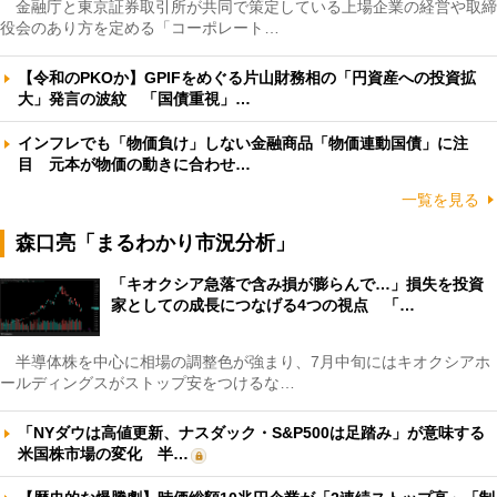
金融庁と東京証券取引所が共同で策定している上場企業の経営や取締
役会のあり方を定める「コーポレート…
【令和のPKOか】GPIFをめぐる片山財務相の「円資産への投資拡
大」発言の波紋 「国債重視」…
インフレでも「物価負け」しない金融商品「物価連動国債」に注
目 元本が物価の動きに合わせ…
一覧を見る
森口亮「まるわかり市況分析」
「キオクシア急落で含み損が膨らんで…」損失を投資
家としての成長につなげる4つの視点 「…
半導体株を中心に相場の調整色が強まり、7月中旬にはキオクシアホ
ールディングスがストップ安をつけるな…
「NYダウは高値更新、ナスダック・S&P500は足踏み」が意味する
米国株市場の変化 半…