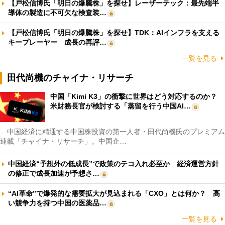
【戸松信博氏「明日の爆騰株」を探せ】レーザーテック：最先端半
導体の製造に不可欠な検査装…
【戸松信博氏「明日の爆騰株」を探せ】TDK：AIインフラを支える
キープレーヤー 成長の再評…
一覧を見る
田代尚機のチャイナ・リサーチ
中国「Kimi K3」の衝撃に世界はどう対応するのか？
米財務長官が検討する「蒸留を行う中国AI…
中国経済に精通する中国株投資の第一人者・田代尚機氏のプレミアム
連載「チャイナ・リサーチ」。中国企…
中国経済“予想外の低成長”で政策のテコ入れ必至か 経済運営方針
の修正で成長加速が予想さ…
“AI革命”で爆発的な需要拡大が見込まれる「CXO」とは何か？ 高
い競争力を持つ中国の医薬品…
一覧を見る