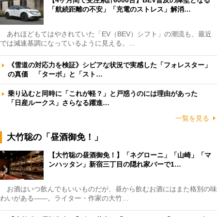
「航続距離の不安」「充電のストレス」解消…
あれほどもてはやされていた「EV（BEV）シフト」の潮流も、最近
では減速基調になっているように見える。…
《雪道の対応力を検証》シビアな状況で実感した「フォレスター」
の真価 「ターボ」と「スト…
乗り込むと同時に「これが軽？」と戸惑うのには理由があった
「日産ルークス」さらなる躍進…
一覧を見る
大竹聡の「昼酒御免！」
【大竹聡の昼酒御免！】「ネグローニ」「山崎」「マ
ンハッタン」新宿三丁目の隠れ家バーで1…
お酒はいつ飲んでもいいものだが、昼から飲むお酒にはまた格別の味
わいがある――。ライター・作家の大竹…