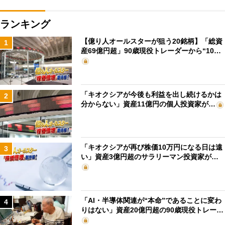
ランキング
【億り人オールスターが狙う20銘柄】「総資
1
産69億円超」90歳現役トレーダーから“10…
「キオクシアが今後も利益を出し続けるかは
2
分からない」資産11億円の個人投資家が…
「キオクシアが再び株価10万円になる日は遠
3
い」資産3億円超のサラリーマン投資家が…
「AI・半導体関連が“本命”であることに変わ
4
りはない」資産20億円超の90歳現役トレー…