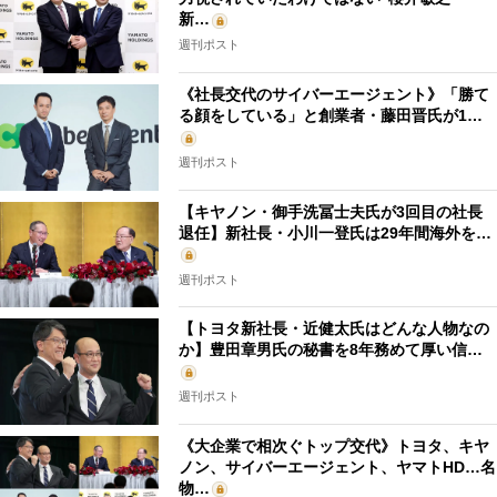
新…
週刊ポスト
《社長交代のサイバーエージェント》「勝て
る顔をしている」と創業者・藤田晋氏が1…
週刊ポスト
【キヤノン・御手洗冨士夫氏が3回目の社長
退任】新社長・小川一登氏は29年間海外を…
週刊ポスト
【トヨタ新社長・近健太氏はどんな人物なの
か】豊田章男氏の秘書を8年務めて厚い信…
週刊ポスト
《大企業で相次ぐトップ交代》トヨタ、キヤ
ノン、サイバーエージェント、ヤマトHD…名
物…