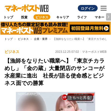
ログイン
トップ
投資
ビジネス
キャリア
ライフ
マネー
トップ
ビジネス
企業・業界
【漁師をなりたい職業へ】「東京チカラめし」
ビジネス
2023.12.25 07:02
マネーポストWEB
【漁師をなりたい職業へ】「東京チカラ
めし」「金の蔵」大量閉店のサンコーが
水産業に進出 社長が語る使命感とビジ
ネス面での勝算
もっと見る
arrow_forward_ios