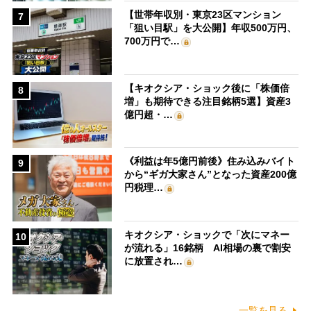
【世帯年収別・東京23区マンション
7
「狙い目駅」を大公開】年収500万円、
700万円で…
【キオクシア・ショック後に「株価倍
8
増」も期待できる注目銘柄5選】資産3
億円超・…
《利益は年5億円前後》住み込みバイト
9
から“ギガ大家さん”となった資産200億
円税理…
キオクシア・ショックで「次にマネー
10
が流れる」16銘柄 AI相場の裏で割安
に放置され…
一覧を見る