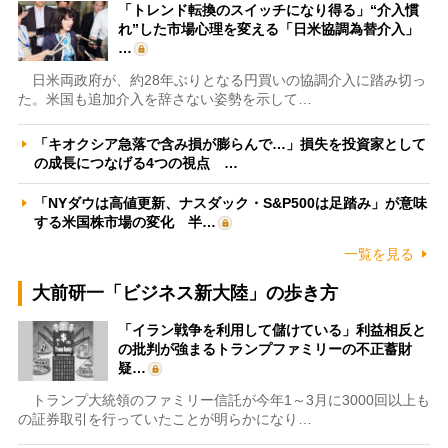
「トレンド転換のスイッチになり得る」“介入慣
れ”した市場心理を変える「日米協調為替介入」
…
日米両政府が、約28年ぶりとなる円買いの協調介入に踏み切っ
た。米国も追加介入を辞さない姿勢を示して…
「キオクシア急落で含み損が膨らんで…」損失を投資家として
の成長につなげる4つの視点 …
「NYダウは高値更新、ナスダック・S&P500は足踏み」が意味
する米国株市場の変化 半…
一覧を見る
大前研一「ビジネス新大陸」の歩き方
「イラン戦争を利用して儲けている」利益相反と
の批判が強まるトランプファミリーの不正蓄財
疑…
トランプ大統領のファミリー信託が今年1～3月に3000回以上も
の証券取引を行っていたことが明らかになり…