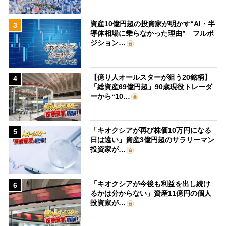
資産10億円超の投資家が明かす“AI・半
3
導体相場に乗らなかった理由” フルポ
ジション…
【億り人オールスターが狙う20銘柄】
4
「総資産69億円超」90歳現役トレーダ
ーから“10…
「キオクシアが再び株価10万円になる
5
日は遠い」資産3億円超のサラリーマン
投資家が…
「キオクシアが今後も利益を出し続け
6
るかは分からない」資産11億円の個人
投資家が…