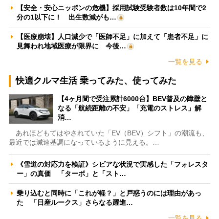
【安全・安心ニッポンの危機】採用試験受験者数は10年間で2
分の1以下に！ 出生数減がも…
【医療崩壊】人口減少で「医師不足」に加えて「患者不足」に
見舞われ地域医療が限界に 今後…
一覧を見る
快適クルマ生活 乗ってみた、使ってみた
【4ヶ月間で受注累計6000台】BEV普及の障壁と
なる「航続距離の不安」「充電のストレス」解
消…
あれほどもてはやされていた「EV（BEV）シフト」の潮流も、
最近では減速基調になっているように見える。…
《雪道の対応力を検証》シビアな状況で実感した「フォレスタ
ー」の真価 「ターボ」と「スト…
乗り込むと同時に「これが軽？」と戸惑うのには理由があっ
た 「日産ルークス」さらなる躍進…
一覧を見る