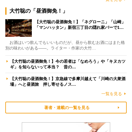
大竹聡の「昼酒御免！」
【大竹聡の昼酒御免！】「ネグローニ」「山崎」
「マンハッタン」新宿三丁目の隠れ家バーで1…
お酒はいつ飲んでもいいものだが、昼から飲むお酒にはまた格
別の味わいがある――。ライター・作家の大竹…
【大竹聡の昼酒御免！】今の若者は「なめろう」や「キヌカツ
ギ」を知らないって本当？ 昔の…
【大竹聡の昼酒御免！】京急線で多摩川越えて「川崎の大衆酒
場」へと昼酒旅 押し寄せるノス…
一覧を見る
著者・連載の一覧を見る