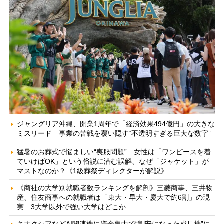
ジャングリア沖縄、開業1周年で「経済効果494億円」の大きな
ミスリード 事業の苦戦を覆い隠す“不透明すぎる巨大な数字”
猛暑のお葬式で悩ましい“喪服問題” 女性は「ワンピースを着
ていけばOK」という俗説に潜む誤解、なぜ「ジャケット」が
マストなのか？《1級葬祭ディレクターが解説》
《商社の大学別就職者数ランキングを解剖》三菱商事、三井物
産、住友商事への就職者は「東大・早大・慶大で約6割」の現
実 3大学以外で強い大学はどこか