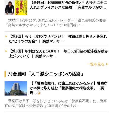
【最終回】1億6000万円の負債と引き換えに手に
入れたプライスレスな経験 ｜ 突然マルサがや…
2009年12月に発行された元FXトレーダー・磯貝清明氏の著書
『突然マルサがやって来た！～FXで10億円稼い…
【第9回】もう一度FXでリベンジ！ 種銭は差し押さえを免れ
た”ヒミツのお金” ｜ 突然マルサ…
【第8回】年利はなんと14.6％！ 毎日5万円超の延滞税が積み
上がっていく ｜ 突然マルサ…
一覧を見る
河合雅司「人口減少ニッポンの活路」
【「警察官離れ」に歯止めはかかるか？】警察庁
が本気で取り組む「警察組織の構造改革」 実
現…
警察庁が目下、頭を悩ませているのが「警察官不足」だ。警察
官の採用試験の受験者数は10年間で2分の1以…