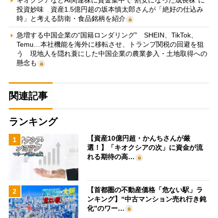
キオクシアなどAI関連株に資金集中で“割安になった成長株”に
投資妙味 資産1.5億円超の坂本慎太郎さんが「絶好の仕込み
時」と考える防衛・食品銘柄を紹介
急増する中国企業の“国籍ロンダリング” SHEIN、TikTok、
Temu…本社機能を海外に移転させ、トランプ関税の回避を狙
う 現地人を隠れ蓑にした中国企業の農業参入・土地取得への
懸念も
関連記事
ランキング
【資産10億円超・かんちさんが厳
1
選！】「キオクシアの次」に資金が流
れる期待の高…
【首都圏の不動産価格「危ない駅」ラ
2
ンキング】“中古マンション売れ行き鈍
化”のワー…