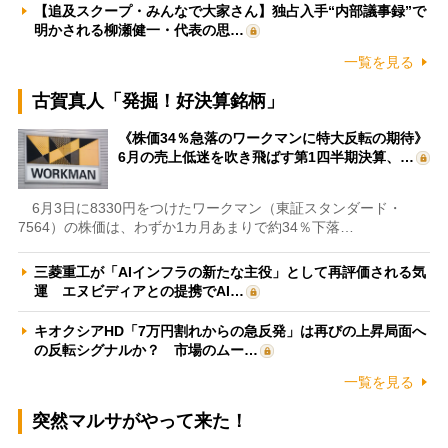
【追及スクープ・みんなで大家さん】独占入手“内部議事録”で
明かされる柳瀬健一・代表の思…
一覧を見る
古賀真人「発掘！好決算銘柄」
《株価34％急落のワークマンに特大反転の期待》
6月の売上低迷を吹き飛ばす第1四半期決算、…
6月3日に8330円をつけたワークマン（東証スタンダード・
7564）の株価は、わずか1カ月あまりで約34％下落…
三菱重工が「AIインフラの新たな主役」として再評価される気
運 エヌビディアとの提携でAI…
キオクシアHD「7万円割れからの急反発」は再びの上昇局面へ
の反転シグナルか？ 市場のムー…
一覧を見る
突然マルサがやって来た！