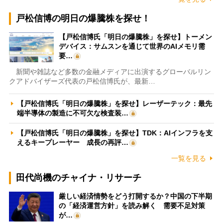
戸松信博の明日の爆騰株を探せ！
【戸松信博氏「明日の爆騰株」を探せ】トーメン
デバイス：サムスンを通じて世界のAIメモリ需
要…
新聞や雑誌など多数の金融メディアに出演するグローバルリン
クアドバイザーズ代表の戸松信博氏が、最新…
【戸松信博氏「明日の爆騰株」を探せ】レーザーテック：最先
端半導体の製造に不可欠な検査装…
【戸松信博氏「明日の爆騰株」を探せ】TDK：AIインフラを支
えるキープレーヤー 成長の再評…
一覧を見る
田代尚機のチャイナ・リサーチ
厳しい経済情勢をどう打開するか？中国の下半期
の「経済運営方針」を読み解く 需要不足対策
が…