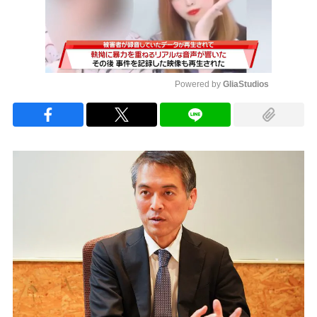
Powered by 
GliaStudios
Mute