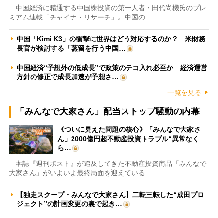
中国経済に精通する中国株投資の第一人者・田代尚機氏のプレ
ミアム連載「チャイナ・リサーチ」。中国の…
中国「Kimi K3」の衝撃に世界はどう対応するのか？ 米財務
長官が検討する「蒸留を行う中国…
中国経済“予想外の低成長”で政策のテコ入れ必至か 経済運営
方針の修正で成長加速が予想さ…
一覧を見る
「みんなで大家さん」配当ストップ騒動の内幕
《ついに見えた問題の核心》「みんなで大家さ
ん」2000億円超不動産投資トラブル“異常なく
ら…
本誌『週刊ポスト』が追及してきた不動産投資商品「みんなで
大家さん」がいよいよ最終局面を迎えている…
【独走スクープ・みんなで大家さん】二転三転した“成田プロ
ジェクト”の計画変更の裏で起き…