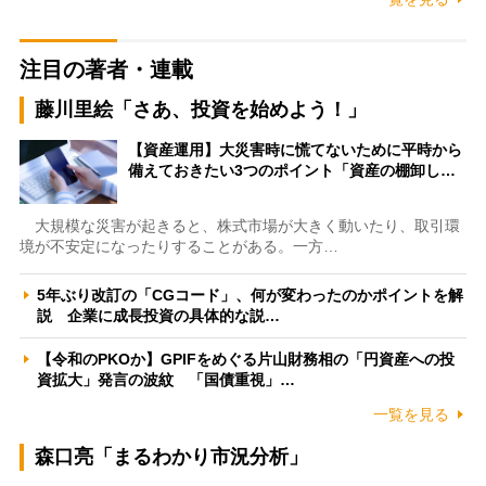
注目の著者・連載
藤川里絵「さあ、投資を始めよう！」
【資産運用】大災害時に慌てないために平時から
備えておきたい3つのポイント「資産の棚卸し…
大規模な災害が起きると、株式市場が大きく動いたり、取引環
境が不安定になったりすることがある。一方…
5年ぶり改訂の「CGコード」、何が変わったのかポイントを解
説 企業に成長投資の具体的な説…
【令和のPKOか】GPIFをめぐる片山財務相の「円資産への投
資拡大」発言の波紋 「国債重視」…
一覧を見る
森口亮「まるわかり市況分析」