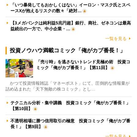
「いつ暴発してもおかしくはない」イーロン・マスク氏とスペ
ースXが抱えるリスクの数々「絶対…
【3メガバンクは純利益5兆円超】銀行、商社、ゼネコンは最高
益続出の一方で、中小企業・…
一覧を見る
投資ノウハウ満載コミック「俺がカブ番長！」
「売り時」を逃さないトレンド見極め術 投資コ
ミック「俺がカブ番長！」【第11回】
かつて投資情報雑誌「マネーポスト」にて、圧倒的な情報量が
詰め込まれた「天下無敵の株コミック」とし…
テクニカル分析・集中講義 投資コミック「俺がカブ番長！」
【第10回】
不透明相場に勝つ信用取引の極意 投資コミック「俺がカブ番
長！」【第9回】
一覧を見る