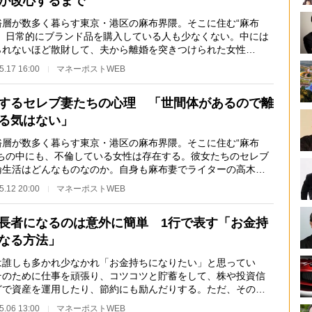
が改心するまで
層が数多く暮らす東京・港区の麻布界隈。そこに住む“麻布
は、日常的にブランド品を購入している人も少なくない。中には
られないほど散財して、夫から離婚を突きつけられた女性
…。自身も麻布妻でラ…
5.17 16:00
マネーポストWEB
するセレブ妻たちの心理 「世間体があるので離
る気はない」
層が数多く暮らす東京・港区の麻布界隈。そこに住む“麻布
たちの中にも、不倫している女性は存在する。彼女たちのセレブ
倫生活はどんなものなのか。自身も麻布妻でライターの高木希
がリポートする…
5.12 20:00
マネーポストWEB
長者になるのは意外に簡単 1行で表す「お金持
なる方法」
誰しも多かれ少なかれ「お金持ちになりたい」と思ってい
そのために仕事を頑張り、コツコツと貯蓄をして、株や投資信
どで資産を運用したり、節約にも励んだりする。ただ、その道
いくつもあって、…
5.06 13:00
マネーポストWEB