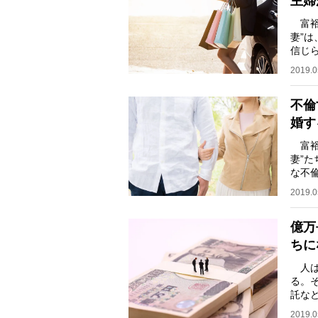
主婦
富裕
妻”
信じ
も…
2019.0
不倫
婚す
富裕
妻”
な不
美氏
2019.0
億万
ちに
人は
る。
託な
筋は
2019.0