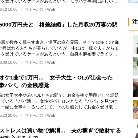
ラを受けているケースがあるという。モラハラ事例に詳しい、
ターの高木希…
6.12 16:00
マネーポストWEB
注
5000万円夫と「格差結婚」した月収20万妻の悲
層が数多く暮らす東京・港区の麻布界隈。そこでは多くの“麻
”と呼ばれる人たちが暮らしているが、中には「稼ぐ夫」からモ
ラを受けているケースがあるという。自身も麻布妻でライター
木希美氏がリ…
6.03 16:00
マネーポストWEB
オケ1曲で1万円… 女子大生・OLが出会った
豪パパ」の金銭感覚
の女子大生や若いOLたちの間で、お金を稼ぐ手段として話題
っている「パパ活」。女性がパトロンとなる「パパ」を見つけ
、一緒に食事をするなどして、その対価としてお金を受け取る
みだという。 …
5.23 20:00
マネーポストWEB
ストレスは買い物で解消… 夫の稼ぎで散財する