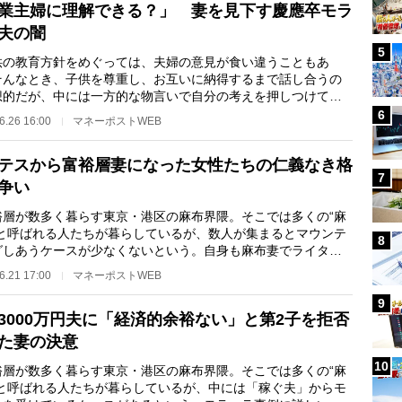
業主婦に理解できる？」 妻を見下す慶應卒モラ
夫の闇
5
の教育方針をめぐっては、夫婦の意見が食い違うこともあ
そんなとき、子供を尊重し、お互いに納得するまで話し合うの
想的だが、中には一方的な物言いで自分の考えを押しつけてく
ースもあるようだ…
6
6.26 16:00
マネーポストWEB
テスから富裕層妻になった女性たちの仁義なき格
7
争い
層が数多く暮らす東京・港区の麻布界隈。そこでは多くの“麻
”と呼ばれる人たちが暮らしているが、数人が集まるとマウンテ
8
グしあうケースが少なくないという。自身も麻布妻でライター
木希美氏が、…
6.21 17:00
マネーポストWEB
9
3000万円夫に「経済的余裕ない」と第2子を拒否
た妻の決意
10
層が数多く暮らす東京・港区の麻布界隈。そこでは多くの“麻
”と呼ばれる人たちが暮らしているが、中には「稼ぐ夫」からモ