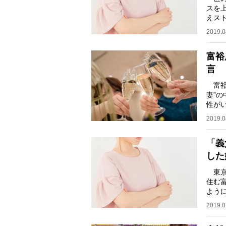
スを
えス
な助
2019.0
富裕
言
富裕
妻”
性が
生む
2019.0
「義
した
東京
住む
よう
ーの
2019.0