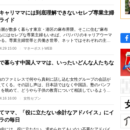
キャリママには到底理解できないセレブ専業主婦
ライド
層が数多く暮らす東京・港区の麻布界隈。そこに住む“麻布
たちにはセレブな専業主婦もいれば、バリバリのキャリアウーマ
いる。専業主婦世帯と共働き世帯、ネットではそれぞれの主張
り広げられるこ…
4.29 15:00
マネーポストWEB
で暮らす中国人ママは、いったいどんな人たちな
のファミレスで何やら真剣に話し込む女性グループの会話が
えてくる。その話し声は、日本語ではなく中国語。塾のパンフ
トを眺めて、どうやら子供の教育について相談しているよう
 昨年公開された…
4.16 16:00
女性セブン
てママ、「役に立たない余計なアドバイス」にイ
ラの毎日
中には、役に立たない、求められてもいない不要なアドバイ