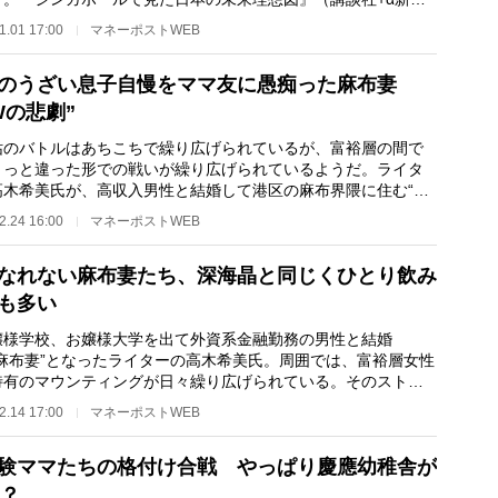
の著者で、当地に…
1.01 17:00
マネーポストWEB
のうざい息子自慢をママ友に愚痴った麻布妻
Wの悲劇”
のバトルはあちこちで繰り広げられているが、富裕層の間で
ょっと違った形での戦いが繰り広げられているようだ。ライタ
高木希美氏が、高収入男性と結婚して港区の麻布界隈に住む“麻
”たちの「義母…
2.24 16:00
マネーポストWEB
なれない麻布妻たち、深海晶と同じくひとり飲み
も多い
様学校、お嬢様大学を出て外資系金融勤務の男性と結婚
“麻布妻”となったライターの高木希美氏。周囲では、富裕層女性
特有のマウンティングが日々繰り広げられている。そのストレ
捌け口は「酒」。…
2.14 17:00
マネーポストWEB
験ママたちの格付け合戦 やっぱり慶應幼稚舎が
1？