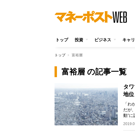
トップ
投資
ビジネス
キャリ
トップ
富裕層
富裕層 の記事一覧
タワ
地位
「わ
だが
動”
変わ
2019.0