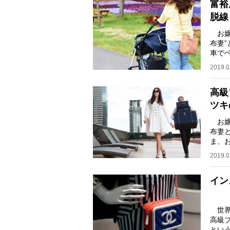
富裕
脱線
お嬢
布妻
車で
リポ
2019.0
高級
ツキ
お嬢
布妻
ま、
長に
2019.0
イン
世界
高級
とい