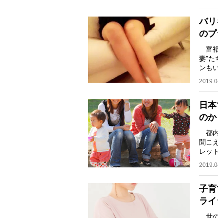
バリ
のプ
富裕
妻”
ンも
が繰
2019.0
日本
のか
都内
聞こ
レッ
だ。
2019.0
子育
ライ
世の