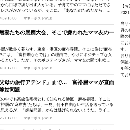
上から目線で繰り出す人がいる。子育て中のママにはただでさ
【お
トレスがかかっているが、そこに、「あなたのためだから」的
202
言を聞かされる…
4.09 16:00
マネーポストWEB
当サ
資の
層妻たちの愚痴大会、そこで嫌われたママ友の一
際の
にお
す。
層が数多く暮らす、東京・港区の麻布界隈。そこに住む“麻布
の中には、「富裕層ならでは」の理由で、やけにポジティブな女
おり
いるという。だが、そのポジティブさが、ママ友の間で軋轢を
保証
こともあるら…
ル等
4.01 17:00
マネーポストWEB
てお
父母の旅行アテンド」まで… 富裕層ママが直面
嫁姑問題
の中でも高級住宅街として知られる港区・麻布界隈。そこに
富裕層の“麻布妻”たちは、一見、何不自由ない生活を送っている
に思えるが、「嫁姑問題」からは逃げられないようだ。ライタ
高木希美氏が…
2.21 17:00
マネーポストWEB