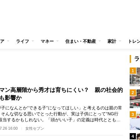
ア
ライフ
マネー
住まい・不動産
家計
トレ
ラ
1
マン高層階から秀才は育ちにくい？ 親の社会的
2
も影響か
が子になんとか“できる子”になってほしい」と考えるのは親の常
、そんな切なる思いでとった行動が、実は子供にとって“NG行
3
に該当するかもしれない。「頭がいい子」の定義は時代とともに
るのだ。 で…
7.26 16:00
女性セブン
4