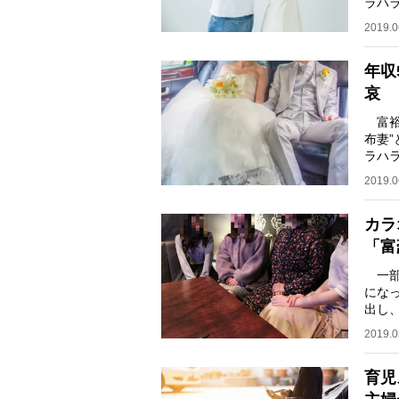
ラハ
ライ
2019.0
年収
哀
富裕
布妻
ラハ
の高
2019.0
カラ
「富
一部
にな
出し
仕組
2019.0
育児