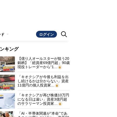
ンド
ログイン
ンキング
【億り人オールスターが狙う20
銘柄】「総資産69億円超」90歳
現役トレーダーから“1…
「キオクシアが今後も利益を出
し続けるかは分からない」資産
11億円の個人投資家…
「キオクシアが再び株価10万円
になる日は遠い」資産3億円超
のサラリーマン投資家…
「AI・半導体関連が“本命”であ