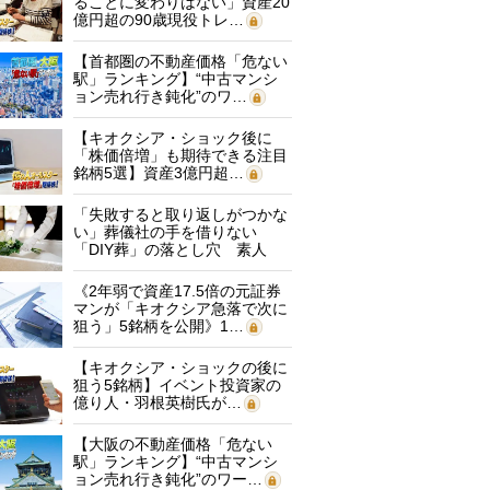
ることに変わりはない」資産20
億円超の90歳現役トレ…
【首都圏の不動産価格「危ない
駅」ランキング】“中古マンシ
ョン売れ行き鈍化”のワ…
【キオクシア・ショック後に
「株価倍増」も期待できる注目
銘柄5選】資産3億円超…
「失敗すると取り返しがつかな
い」葬儀社の手を借りない
「DIY葬」の落とし穴 素人
に…
《2年弱で資産17.5倍の元証券
マンが「キオクシア急落で次に
狙う」5銘柄を公開》1…
【キオクシア・ショックの後に
狙う5銘柄】イベント投資家の
億り人・羽根英樹氏が…
【大阪の不動産価格「危ない
駅」ランキング】“中古マンシ
ョン売れ行き鈍化”のワー…