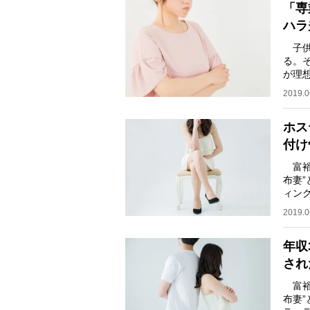
「専
ハラ
子供
る。
が理
るケ
2019.0
ホス
付け
富裕
布妻
ィン
の高
2019.0
年収
され
富裕
布妻