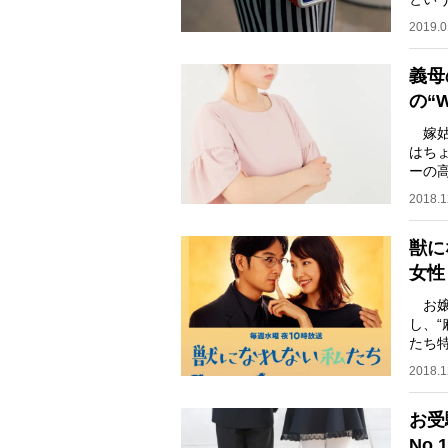
書）
2019.0
義母
の“
嫁姑
はち
ーの
布妻
2018.1
獣に
女性
お嬢
し、
たち
スの
2018.1
お受
No.