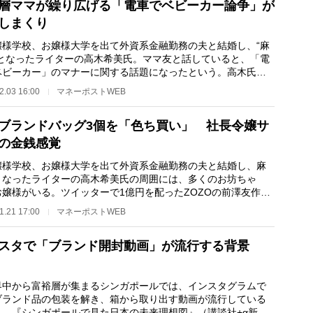
層ママが繰り広げる「電車でベビーカー論争」が
しまくり
様学校、お嬢様大学を出て外資系金融勤務の夫と結婚し、“麻
”となったライターの高木希美氏。ママ友と話していると、「電
ベビーカー」のマナーに関する話題になったという。高木氏が
ートする、そ…
2.03 16:00
マネーポストWEB
ブランドバッグ3個を「色ち買い」 社長令嬢サ
の金銭感覚
様学校、お嬢様大学を出て外資系金融勤務の夫と結婚し、麻
となったライターの高木希美氏の周囲には、多くのお坊ちゃ
お嬢様がいる。ツイッターで1億円を配ったZOZOの前澤友作社
は驚かされたが、で…
1.21 17:00
マネーポストWEB
スタで「ブランド開封動画」が流行する背景
中から富裕層が集まるシンガポールでは、インスタグラムで
ブランド品の包装を解き、箱から取り出す動画が流行している
う。『シンガポールで見た日本の未来理想図』（講談社+α新