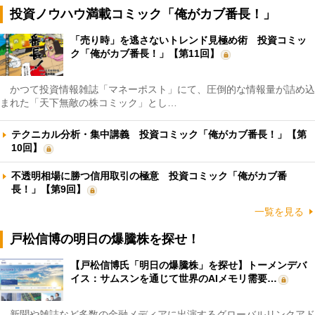
投資ノウハウ満載コミック「俺がカブ番長！」
「売り時」を逃さないトレンド見極め術 投資コミッ
ク「俺がカブ番長！」【第11回】
かつて投資情報雑誌「マネーポスト」にて、圧倒的な情報量が詰め込
まれた「天下無敵の株コミック」とし…
テクニカル分析・集中講義 投資コミック「俺がカブ番長！」【第
10回】
不透明相場に勝つ信用取引の極意 投資コミック「俺がカブ番
長！」【第9回】
一覧を見る
戸松信博の明日の爆騰株を探せ！
【戸松信博氏「明日の爆騰株」を探せ】トーメンデバ
イス：サムスンを通じて世界のAIメモリ需要…
新聞や雑誌など多数の金融メディアに出演するグローバルリンクアド