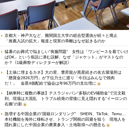
京都大・神戸大など、難関国立大学の総合型選抜が続々と廃止
「推薦入試の拡大」報道と現実の乖離はなぜ起きるのか
猛暑のお葬式で悩ましい“喪服問題” 女性は「ワンピースを着ていけ
ばOK」という俗説に潜む誤解、なぜ「ジャケット」がマストなの
か？《1級葬祭ディレクターが解説》
【土俵に埋まるカネ】大の里、豊昇龍が黒星続きの名古屋場所は
「懸賞金2826万円」が下位力士に渡り「今日はみんなで焼肉
だ！」 金星4個配給で協会は年96万円の支出増に
【納車時に複数の事故】テスラジャパン“多額のEV補助金”で注文殺
到、現場は大混乱 トラブル続発の背後に見え隠れする“イーロンの
右腕”の影
急増する中国企業の“国籍ロンダリング” SHEIN、TikTok、Temu…
本社機能を海外に移転させ、トランプ関税の回避を狙う 現地人を
隠れ蓑にした中国企業の農業参入・土地取得への懸念も