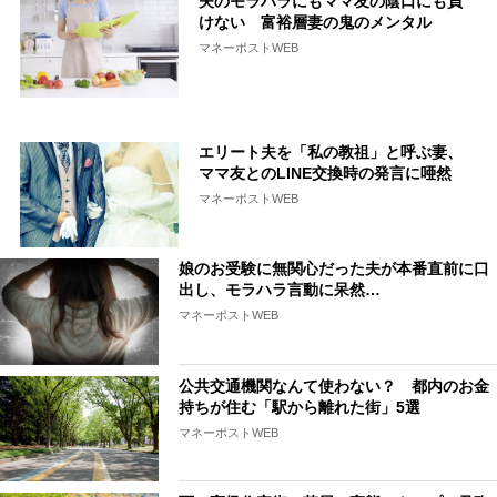
夫のモラハラにもママ友の陰口にも負
けない 富裕層妻の鬼のメンタル
マネーポストWEB
エリート夫を「私の教祖」と呼ぶ妻、
ママ友とのLINE交換時の発言に唖然
マネーポストWEB
娘のお受験に無関心だった夫が本番直前に口
出し、モラハラ言動に呆然…
マネーポストWEB
公共交通機関なんて使わない？ 都内のお金
持ちが住む「駅から離れた街」5選
マネーポストWEB