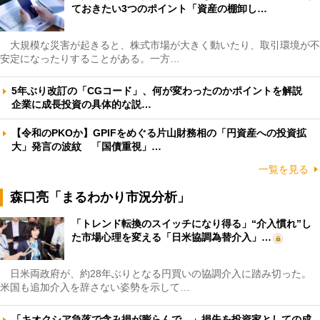
ておきたい3つのポイント「資産の棚卸し…
大規模な災害が起きると、株式市場が大きく動いたり、取引環境が不
安定になったりすることがある。一方…
5年ぶり改訂の「CGコード」、何が変わったのかポイントを解説
企業に成長投資の具体的な説…
【令和のPKOか】GPIFをめぐる片山財務相の「円資産への投資拡
大」発言の波紋 「国債重視」…
一覧を見る
森口亮「まるわかり市況分析」
「トレンド転換のスイッチになり得る」“介入慣れ”し
た市場心理を変える「日米協調為替介入」…
日米両政府が、約28年ぶりとなる円買いの協調介入に踏み切った。
米国も追加介入を辞さない姿勢を示して…
「キオクシア急落で含み損が膨らんで…」損失を投資家としての成