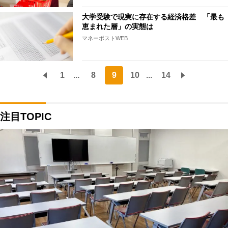
大学受験で現実に存在する経済格差 「最も
恵まれた層」の実態は
マネーポストWEB
1
...
8
9
10
...
14
注目TOPIC