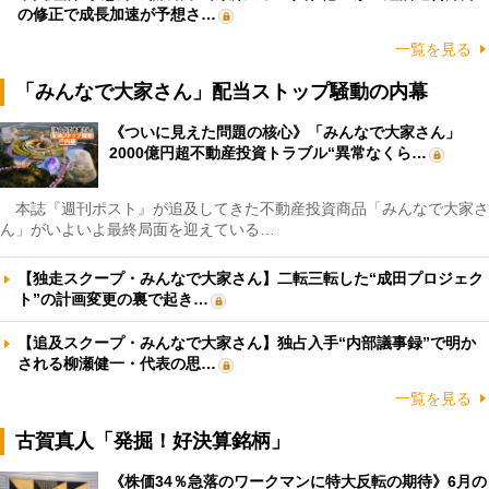
の修正で成長加速が予想さ…
一覧を見る
「みんなで大家さん」配当ストップ騒動の内幕
《ついに見えた問題の核心》「みんなで大家さん」
2000億円超不動産投資トラブル“異常なくら…
本誌『週刊ポスト』が追及してきた不動産投資商品「みんなで大家さ
ん」がいよいよ最終局面を迎えている…
【独走スクープ・みんなで大家さん】二転三転した“成田プロジェク
ト”の計画変更の裏で起き…
【追及スクープ・みんなで大家さん】独占入手“内部議事録”で明か
される柳瀬健一・代表の思…
一覧を見る
古賀真人「発掘！好決算銘柄」
《株価34％急落のワークマンに特大反転の期待》6月の