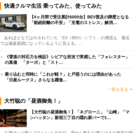
快適クルマ生活 乗ってみた、使ってみた
【4ヶ月間で受注累計6000台】BEV普及の障壁となる
「航続距離の不安」「充電のストレス」解消…
あれほどもてはやされていた「EV（BEV）シフト」の潮流も、最近
では減速基調になっているように見える。…
《雪道の対応力を検証》シビアな状況で実感した「フォレスター」
の真価 「ターボ」と「スト…
乗り込むと同時に「これが軽？」と戸惑うのには理由があった
「日産ルークス」さらなる躍進…
一覧を見る
大竹聡の「昼酒御免！」
【大竹聡の昼酒御免！】「ネグローニ」「山崎」「マ
ンハッタン」新宿三丁目の隠れ家バーで1…
お酒はいつ飲んでもいいものだが、昼から飲むお酒にはまた格別の味