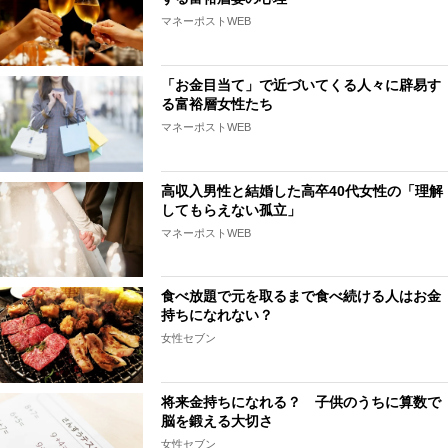
マネーポストWEB
「お金目当て」で近づいてくる人々に辟易す
る富裕層女性たち
マネーポストWEB
高収入男性と結婚した高卒40代女性の「理解
してもらえない孤立」
マネーポストWEB
食べ放題で元を取るまで食べ続ける人はお金
持ちになれない？
女性セブン
将来金持ちになれる？ 子供のうちに算数で
脳を鍛える大切さ
女性セブン