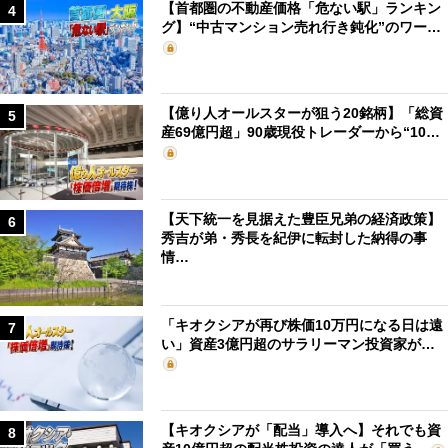
【首都圏の不動産価格「危ない駅」ランキン
4
グ】“中古マンション売れ行き鈍化”のワー…
【億り人オールスターが狙う20銘柄】「総資
5
産69億円超」90歳現役トレーダーから“10…
【天下統一を見据えた豊臣兄弟の経済政策】
6
秀吉が弟・秀長を紀伊に転封した納得の事
情…
「キオクシアが再び株価10万円になる日は遠
7
い」資産3億円超のサラリーマン投資家が…
【キオクシアが「配当」導入へ】それでも資
8