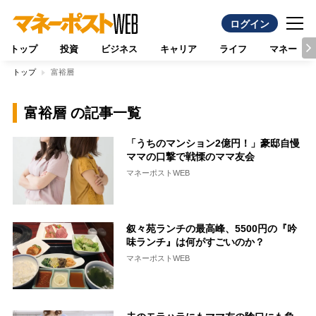
ログイン
トップ
投資
ビジネス
キャリア
ライフ
マネー
トップ
富裕層
富裕層 の記事一覧
「うちのマンション2億円！」豪邸自慢
ママの口撃で戦慄のママ友会
マネーポストWEB
叙々苑ランチの最高峰、5500円の『吟
味ランチ』は何がすごいのか？
マネーポストWEB