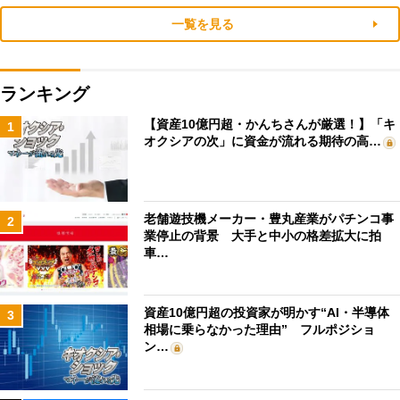
一覧を見る
ランキング
【資産10億円超・かんちさんが厳選！】「キ
1
オクシアの次」に資金が流れる期待の高…
老舗遊技機メーカー・豊丸産業がパチンコ事
2
業停止の背景 大手と中小の格差拡大に拍
車…
資産10億円超の投資家が明かす“AI・半導体
3
相場に乗らなかった理由” フルポジショ
ン…