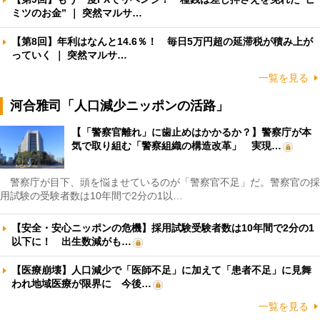
ミツのお金” ｜ 突然マルサ…
【第8回】年利はなんと14.6％！ 毎日5万円超の延滞税が積み上が
っていく ｜ 突然マルサ…
一覧を見る
河合雅司「人口減少ニッポンの活路」
【「警察官離れ」に歯止めはかかるか？】警察庁が本
気で取り組む「警察組織の構造改革」 実現…
警察庁が目下、頭を悩ませているのが「警察官不足」だ。警察官の採
用試験の受験者数は10年間で2分の1以…
【安全・安心ニッポンの危機】採用試験受験者数は10年間で2分の1
以下に！ 出生数減がも…
【医療崩壊】人口減少で「医師不足」に加えて「患者不足」に見舞
われ地域医療が限界に 今後…
一覧を見る