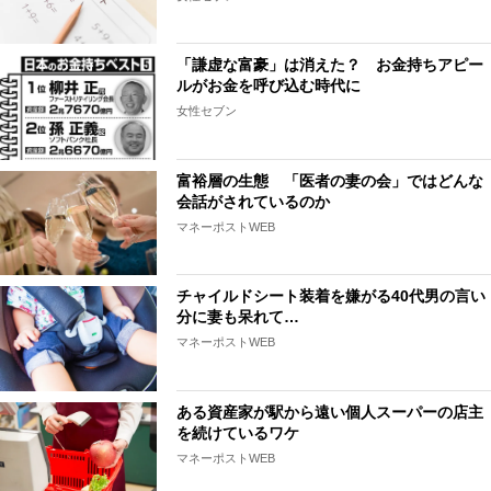
「謙虚な富豪」は消えた？ お金持ちアピー
ルがお金を呼び込む時代に
女性セブン
富裕層の生態 「医者の妻の会」ではどんな
会話がされているのか
マネーポストWEB
チャイルドシート装着を嫌がる40代男の言い
分に妻も呆れて…
マネーポストWEB
ある資産家が駅から遠い個人スーパーの店主
を続けているワケ
マネーポストWEB