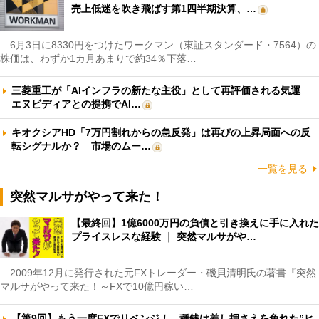
売上低迷を吹き飛ばす第1四半期決算、…
6月3日に8330円をつけたワークマン（東証スタンダード・7564）の
株価は、わずか1カ月あまりで約34％下落…
三菱重工が「AIインフラの新たな主役」として再評価される気運
エヌビディアとの提携でAI…
キオクシアHD「7万円割れからの急反発」は再びの上昇局面への反
転シグナルか？ 市場のムー…
一覧を見る
突然マルサがやって来た！
【最終回】1億6000万円の負債と引き換えに手に入れた
プライスレスな経験 ｜ 突然マルサがや…
2009年12月に発行された元FXトレーダー・磯貝清明氏の著書『突然
マルサがやって来た！～FXで10億円稼い…
【第9回】もう一度FXでリベンジ！ 種銭は差し押さえを免れた”ヒ