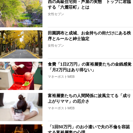
西の高級住宅街・芦屋の実態 トップに君臨
する「六麓荘町」とは
女性セブン
田園調布と成城、お金持ちの街だけにある秩
序とルールと紳士協定
女性セブン
食費「1日2万円」の富裕層妻たちの金銭感覚
「月2万円はあり得ない」
マネーポストWEB
富裕層妻たちの人間関係に波風立てる「成り
上がりママ」の厄介さ
マネーポストWEB
「1回50万円」のお小遣いで夫の不倫を容認
する富裕層妻の心理