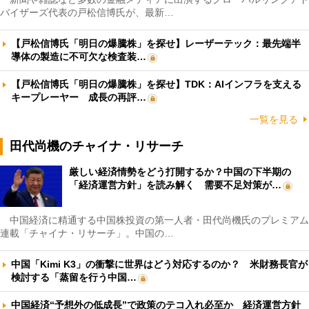
バイザーズ代表の戸松信博氏が、最新…
【戸松信博氏「明日の爆騰株」を探せ】レーザーテック：最先端半
導体の製造に不可欠な検査装…
【戸松信博氏「明日の爆騰株」を探せ】TDK：AIインフラを支える
キープレーヤー 成長の再評…
一覧を見る
田代尚機のチャイナ・リサーチ
厳しい経済情勢をどう打開するか？中国の下半期の
「経済運営方針」を読み解く 需要不足対策が…
中国経済に精通する中国株投資の第一人者・田代尚機氏のプレミアム
連載「チャイナ・リサーチ」。中国の…
中国「Kimi K3」の衝撃に世界はどう対応するのか？ 米財務長官が
検討する「蒸留を行う中国…
中国経済“予想外の低成長”で政策のテコ入れ必至か 経済運営方針