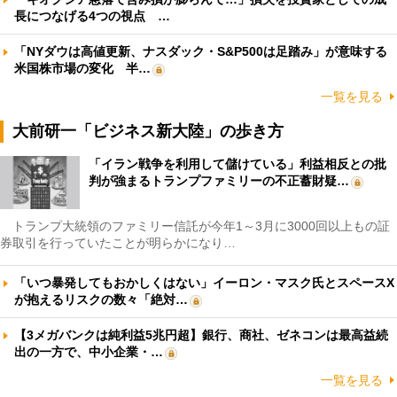
長につなげる4つの視点 …
「NYダウは高値更新、ナスダック・S&P500は足踏み」が意味する
米国株市場の変化 半…
一覧を見る
大前研一「ビジネス新大陸」の歩き方
「イラン戦争を利用して儲けている」利益相反との批
判が強まるトランプファミリーの不正蓄財疑…
トランプ大統領のファミリー信託が今年1～3月に3000回以上もの証
券取引を行っていたことが明らかになり…
「いつ暴発してもおかしくはない」イーロン・マスク氏とスペースX
が抱えるリスクの数々「絶対…
【3メガバンクは純利益5兆円超】銀行、商社、ゼネコンは最高益続
出の一方で、中小企業・…
一覧を見る