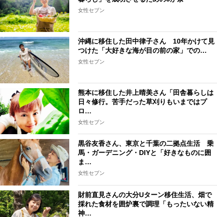
女性セブン
沖縄に移住した田中律子さん 10年かけて見
つけた「大好きな海が目の前の家」での…
女性セブン
熊本に移住した井上晴美さん「田舎暮らしは
日々修行。苦手だった草刈りもいまではプ
ロ…
女性セブン
黒谷友香さん、東京と千葉の二拠点生活 乗
馬・ガーデニング・DIYと「好きなものに囲
ま…
女性セブン
財前直見さんの大分Uターン移住生活、畑で
採れた食材を囲炉裏で調理「もったいない精
神…