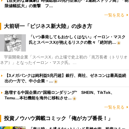
【歴史的な爆騰劇】時価総額10兆円企業が「2連続ストップ高」「制
限値幅拡大」の衝撃 フ…
一覧を見る
大前研一「ビジネス新大陸」の歩き方
「いつ暴発してもおかしくはない」イーロン・マスク
氏とスペースXが抱えるリスクの数々「絶対的…
宇宙開発企業「スペースX」の上場で史上初の「兆万長者（トリリオ
ネア）」となったイーロン・マスク氏。…
【3メガバンクは純利益5兆円超】銀行、商社、ゼネコンは最高益続
出の一方で、中小企業・…
急増する中国企業の“国籍ロンダリング” SHEIN、TikTok、
Temu…本社機能を海外に移転させ…
一覧を見る
投資ノウハウ満載コミック「俺がカブ番長！」
「売り時」を逃さないトレンド見極め術 投資コミッ