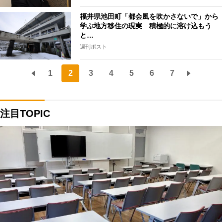
福井県池田町「都会風を吹かさないで」から
学ぶ地方移住の現実 積極的に溶け込もう
と…
週刊ポスト
1
2
3
4
5
6
7
注目TOPIC