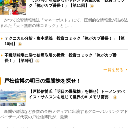
ク「俺がカブ番長！」【第11回】
かつて投資情報雑誌「マネーポスト」にて、圧倒的な情報量が詰め込
まれた「天下無敵の株コミック」とし…
テクニカル分析・集中講義 投資コミック「俺がカブ番長！」【第
10回】
不透明相場に勝つ信用取引の極意 投資コミック「俺がカブ番
長！」【第9回】
一覧を見る
戸松信博の明日の爆騰株を探せ！
【戸松信博氏「明日の爆騰株」を探せ】トーメンデバ
イス：サムスンを通じて世界のAIメモリ需要…
新聞や雑誌など多数の金融メディアに出演するグローバルリンクアド
バイザーズ代表の戸松信博氏が、最新…