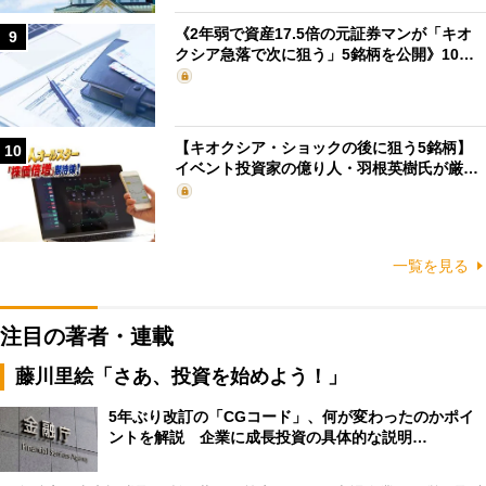
《2年弱で資産17.5倍の元証券マンが「キオ
9
クシア急落で次に狙う」5銘柄を公開》10…
【キオクシア・ショックの後に狙う5銘柄】
10
イベント投資家の億り人・羽根英樹氏が厳…
一覧を見る
注目の著者・連載
藤川里絵「さあ、投資を始めよう！」
5年ぶり改訂の「CGコード」、何が変わったのかポイ
ントを解説 企業に成長投資の具体的な説明…