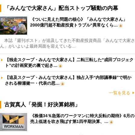
「みんなで大家さん」配当ストップ騒動の内幕
《ついに見えた問題の核心》「みんなで大家さん」
2000億円超不動産投資トラブル“異常なくら…
本誌『週刊ポスト』が追及してきた不動産投資商品「みんなで大家さ
ん」がいよいよ最終局面を迎えている…
【独走スクープ・みんなで大家さん】二転三転した“成田プロジェク
ト”の計画変更の裏で起き…
【追及スクープ・みんなで大家さん】独占入手“内部議事録”で明か
される柳瀬健一・代表の思…
一覧を見る
古賀真人「発掘！好決算銘柄」
《株価34％急落のワークマンに特大反転の期待》6月の
売上低迷を吹き飛ばす第1四半期決算、…