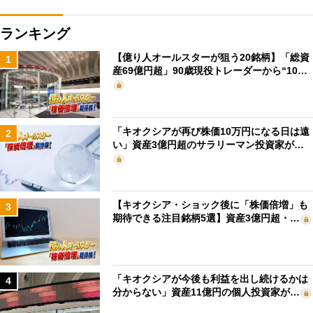
ランキング
【億り人オールスターが狙う20銘柄】「総資
1
産69億円超」90歳現役トレーダーから“10…
「キオクシアが再び株価10万円になる日は遠
2
い」資産3億円超のサラリーマン投資家が…
【キオクシア・ショック後に「株価倍増」も
3
期待できる注目銘柄5選】資産3億円超・…
「キオクシアが今後も利益を出し続けるかは
4
分からない」資産11億円の個人投資家が…