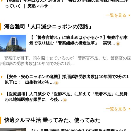
【第8回】年利はなんと14.6％！ 毎日5万円超の延滞税が積み上が
っていく ｜ 突然マルサ…
一覧を見る
河合雅司「人口減少ニッポンの活路」
【「警察官離れ」に歯止めはかかるか？】警察庁が本
気で取り組む「警察組織の構造改革」 実現…
警察庁が目下、頭を悩ませているのが「警察官不足」だ。警察官の採
用試験の受験者数は10年間で2分の1以…
【安全・安心ニッポンの危機】採用試験受験者数は10年間で2分の1
以下に！ 出生数減がも…
【医療崩壊】人口減少で「医師不足」に加えて「患者不足」に見舞
われ地域医療が限界に 今後…
一覧を見る
快適クルマ生活 乗ってみた、使ってみた
【4ヶ月間で受注累計6000台】BEV普及の障壁となる