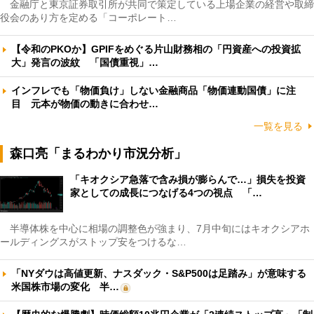
金融庁と東京証券取引所が共同で策定している上場企業の経営や取締
役会のあり方を定める「コーポレート…
【令和のPKOか】GPIFをめぐる片山財務相の「円資産への投資拡
大」発言の波紋 「国債重視」…
インフレでも「物価負け」しない金融商品「物価連動国債」に注
目 元本が物価の動きに合わせ…
一覧を見る
森口亮「まるわかり市況分析」
「キオクシア急落で含み損が膨らんで…」損失を投資
家としての成長につなげる4つの視点 「…
半導体株を中心に相場の調整色が強まり、7月中旬にはキオクシアホ
ールディングスがストップ安をつけるな…
「NYダウは高値更新、ナスダック・S&P500は足踏み」が意味する
米国株市場の変化 半…