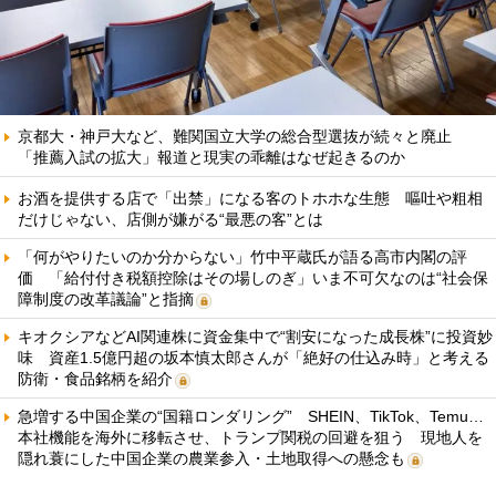
京都大・神戸大など、難関国立大学の総合型選抜が続々と廃止
「推薦入試の拡大」報道と現実の乖離はなぜ起きるのか
お酒を提供する店で「出禁」になる客のトホホな生態 嘔吐や粗相
だけじゃない、店側が嫌がる“最悪の客”とは
「何がやりたいのか分からない」竹中平蔵氏が語る高市内閣の評
価 「給付付き税額控除はその場しのぎ」いま不可欠なのは“社会保
障制度の改革議論”と指摘
キオクシアなどAI関連株に資金集中で“割安になった成長株”に投資妙
味 資産1.5億円超の坂本慎太郎さんが「絶好の仕込み時」と考える
防衛・食品銘柄を紹介
急増する中国企業の“国籍ロンダリング” SHEIN、TikTok、Temu…
本社機能を海外に移転させ、トランプ関税の回避を狙う 現地人を
隠れ蓑にした中国企業の農業参入・土地取得への懸念も