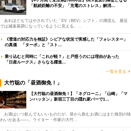
「航続距離の不安」「充電のストレス」解消…
あれほどもてはやされていた「EV（BEV）シフト」の潮流も、最近
では減速基調になっているように見える。…
《雪道の対応力を検証》シビアな状況で実感した「フォレスター」
の真価 「ターボ」と「スト…
乗り込むと同時に「これが軽？」と戸惑うのには理由があった
「日産ルークス」さらなる躍進…
一覧を見る
大竹聡の「昼酒御免！」
【大竹聡の昼酒御免！】「ネグローニ」「山崎」「マ
ンハッタン」新宿三丁目の隠れ家バーで1…
お酒はいつ飲んでもいいものだが、昼から飲むお酒にはまた格別の味
わいがある――。ライター・作家の大竹…