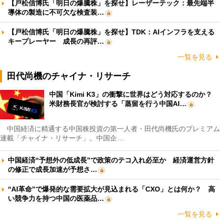
【戸松信博氏「明日の爆騰株」を探せ】レーザーテック：最先端半
導体の製造に不可欠な検査装…
【戸松信博氏「明日の爆騰株」を探せ】TDK：AIインフラを支える
キープレーヤー 成長の再評…
一覧を見る
田代尚機のチャイナ・リサーチ
中国「Kimi K3」の衝撃に世界はどう対応するのか？
米財務長官が検討する「蒸留を行う中国AI…
中国経済に精通する中国株投資の第一人者・田代尚機氏のプレミアム
連載「チャイナ・リサーチ」。中国企…
中国経済“予想外の低成長”で政策のテコ入れ必至か 経済運営方針
の修正で成長加速が予想さ…
“AI革命”で爆発的な需要拡大が見込まれる「CXO」とは何か？ 高
い競争力を持つ中国の医薬品…
一覧を見る