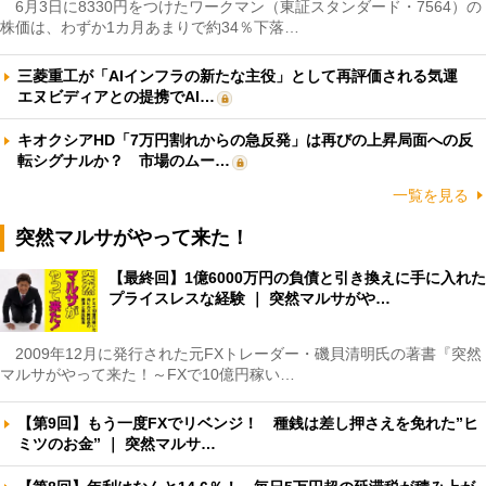
6月3日に8330円をつけたワークマン（東証スタンダード・7564）の
株価は、わずか1カ月あまりで約34％下落…
三菱重工が「AIインフラの新たな主役」として再評価される気運
エヌビディアとの提携でAI…
キオクシアHD「7万円割れからの急反発」は再びの上昇局面への反
転シグナルか？ 市場のムー…
一覧を見る
突然マルサがやって来た！
【最終回】1億6000万円の負債と引き換えに手に入れた
プライスレスな経験 ｜ 突然マルサがや…
2009年12月に発行された元FXトレーダー・磯貝清明氏の著書『突然
マルサがやって来た！～FXで10億円稼い…
【第9回】もう一度FXでリベンジ！ 種銭は差し押さえを免れた”ヒ
ミツのお金” ｜ 突然マルサ…