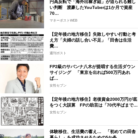
円高反転で「海外出稼ぎ組」が迫られる難し
い判断 渡豪したYouTuberは1か月で資産
70…
マネーポストWEB
【定年後の地方移住】失敗しやすい行動と考
え方「夫婦の話し合い不足」「田舎は生活
費…
週刊ポスト
FP2級のサバンナ八木が提唱する生活ダウン
サイジング 「東京を出れば500万円あれ
ば…
女性セブン
【定年後の地方移住】老後資金2000万円が底
をつく大誤算 FPの助言は「70代半ばまで…
女性セブン
体験移住、生活費の蓄え… 「初めての田舎
暮らし」を成功させるための5か条