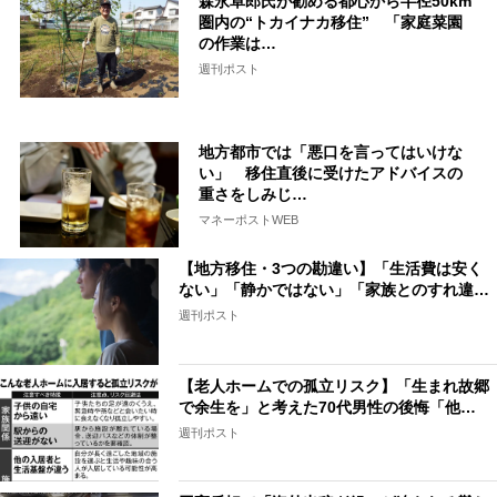
森永卓郎氏が勧める都心から半径50km
圏内の“トカイナカ移住” 「家庭菜園
の作業は…
週刊ポスト
地方都市では「悪口を言ってはいけな
い」 移住直後に受けたアドバイスの
重さをしみじ…
マネーポストWEB
【地方移住・3つの勘違い】「生活費は安く
ない」「静かではない」「家族とのすれ違…
週刊ポスト
【老人ホームでの孤立リスク】「生まれ故郷
で余生を」と考えた70代男性の後悔「他…
週刊ポスト