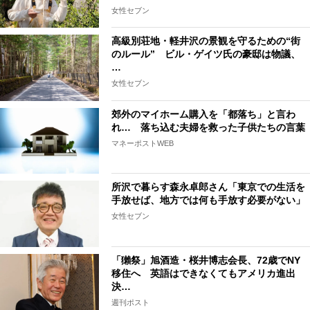
女性セブン
高級別荘地・軽井沢の景観を守るための“街
のルール” ビル・ゲイツ氏の豪邸は物議、
…
女性セブン
郊外のマイホーム購入を「都落ち」と言わ
れ… 落ち込む夫婦を救った子供たちの言葉
マネーポストWEB
所沢で暮らす森永卓郎さん「東京での生活を
手放せば、地方では何も手放す必要がない」
女性セブン
「獺祭」旭酒造・桜井博志会長、72歳でNY
移住へ 英語はできなくてもアメリカ進出
決…
週刊ポスト