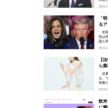
とい
2024.1
「明
るア
米国
領は
国人
厳格
2024.1
【法
ら業
従業
る。
実際
【質
2024.1
欧米
に脚