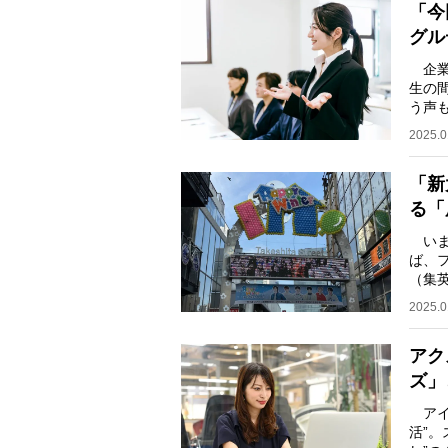
「今
グル
企業
生の
う声
れる
2025.0
「新
る「
いま
ば、フ
（集英
ーぱ
2025.0
アク
ズ」
アイ
活”