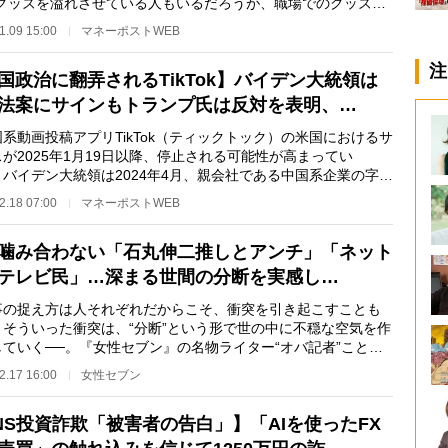
のグッズを溢れさせている人もいるだろうが、職場でのグッズの
は賛否を呼ぶ…
1.09 15:00
マネーポストWEB
注
国政治に翻弄されるTikTok】バイデン大統領は
法案にサインもトランプ氏は反対を表明、…
系動画投稿アプリTikTok（ティックトック）の米国におけるサ
が2025年1月19日以降、停止される可能性が高まってい
 バイデン大統領は2024年4月、親会社である中国系企業の字節
（バイトダンス）…
2.18 07:00
マネーポストWEB
噛み合わない「石丸伸二推しとアンチ」「ネット
テレビ民」…深まる世間の分断を実感し…
の捉え方は人それぞれだからこそ、衝突を引き起こすことも
。そういった衝突は、“分断”という形で世の中に不穏な空気を作
していく──。『女性セブン』の名物ライター“オバ記者”こと野
子さんが、自…
2.17 16:00
女性セブン
NS投資詐欺「被害者の告白」】「AIを使ったFX