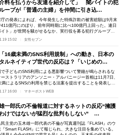
介料を払うから友達を紹介して」 闇バイトの犯
ループが「普通の主婦」を仲間に引き込…
庁の発表によれば、今年発生した特殊詐欺の被害総額は9月末
411億円にのぼり、前年同時期に比べ100億円上回った。連日
バイト」が世間を騒がせるなか、実行役を募る犯行グループ
人手口”に、新た…
1.19 15:02
女性セブン
「16歳未満のSNS利用規制」への動き、日本の
タルネイティブ世代の反応は？「いじめの…
で子どものSNS利用による悪影響ついて警鐘が鳴らされるな
オーストラリアのアンソニー・アルバニージー首相は11月7日、
歳未満によるSNSの利用を禁じる法案を提出することを発表し
案が通れば、Face…
1.17 16:00
マネーポストWEB
雄一郎氏の不倫報道に対するネットの反応“擁護
わけではないが猛烈な批判もしない” …
民主党の玉木雄一郎代表の不倫が写真週刊誌『FLASH』のウ
『Smart FLASH』にて報じられ、大きな注目を集めている。
の議員も会合やSNSで苦言を呈したものの、玉木氏の代表辞任