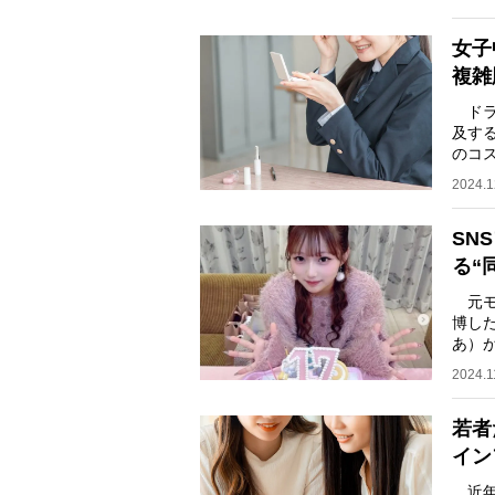
女子
複雑
ドラ
及す
のコ
やデ
2024.1
SN
る“
元モ
博し
あ）が
チャ
2024.1
若者
イン
近年