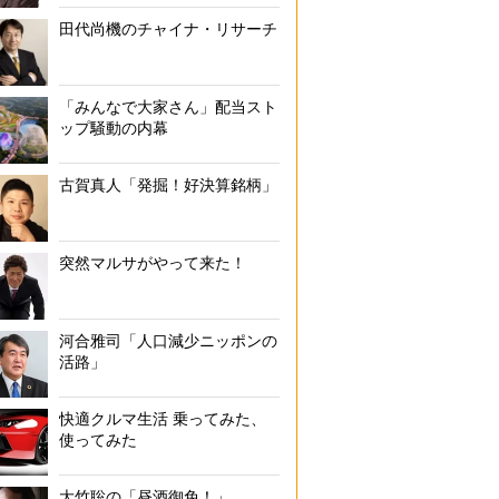
田代尚機のチャイナ・リサーチ
「みんなで大家さん」配当スト
ップ騒動の内幕
古賀真人「発掘！好決算銘柄」
突然マルサがやって来た！
河合雅司「人口減少ニッポンの
活路」
快適クルマ生活 乗ってみた、
使ってみた
大竹聡の「昼酒御免！」