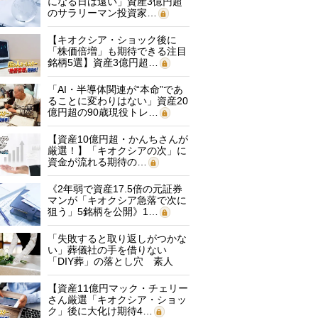
になる日は遠い」資産3億円超
のサラリーマン投資家…
【キオクシア・ショック後に
「株価倍増」も期待できる注目
銘柄5選】資産3億円超…
「AI・半導体関連が“本命”であ
ることに変わりはない」資産20
億円超の90歳現役トレ…
【資産10億円超・かんちさんが
厳選！】「キオクシアの次」に
資金が流れる期待の…
《2年弱で資産17.5倍の元証券
マンが「キオクシア急落で次に
狙う」5銘柄を公開》1…
「失敗すると取り返しがつかな
い」葬儀社の手を借りない
「DIY葬」の落とし穴 素人
に…
【資産11億円マック・チェリー
さん厳選「キオクシア・ショッ
ク」後に大化け期待4…