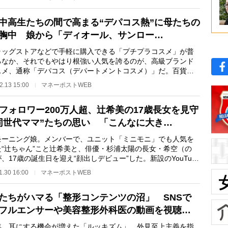
中高生たちの間で高まる“デパコス熱”に母たちの
胸中 娘から「ディオール、サンロー…
ッグストアなどで手軽に購入できる「プチプラコスメ」が普
るなか、それでもやはり根強い人気を誇るのが、高級ブランド
スメ、通称「デパコス（デパートメントコスメ）」だ。百貨店
パートなどで販…
2.13 15:00
マネーポストWEB
Sフォロワー200万人超、辻希美の17歳長女を見守
同世代ママ”たちの思い 「こんなに大き…
ーニング娘。メンバーで、ユニット「ミニモニ」でも人気を
た“辻ちゃん”こと辻希美と、俳優・杉浦太陽の長女・希空（の
、17歳の誕生日を迎え“顔出しデビュー”した。新設のYouTube
ンネル「希空ち…
1.30 16:00
マネーポストWEB
たちがハマる「整形コンテンツの沼」 SNSで
フルエンサーや美容整形外科医の動画を視聴…
、耳にする機会が増えた「ルッキズム」。外見至上主義を指