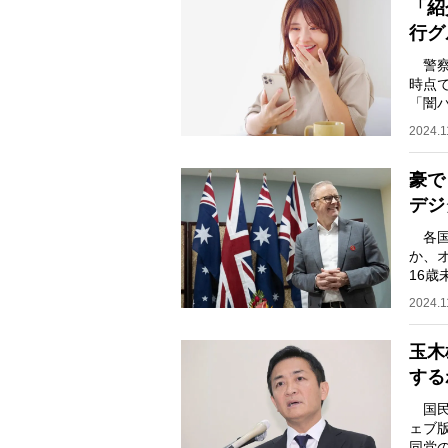
「紹
行グ
警察
時点で
「闇
の“求
2024.1
豪で
デジ
各国
か、
16
た。法
2024.1
玉木
する
国民
ェブ版
同党