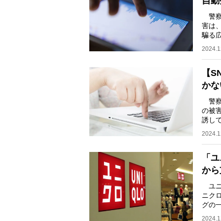
自動
警察庁
害は、
騙る
に詳
2024.1
【S
かな
警察庁
の被害
誘し
商法
2024.1
「ユ
から
ユニ
ニクロ
グの
はユ
2024.1