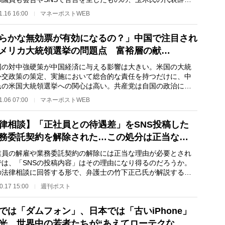
う結論にはならなか…
1.16 16:00
マネーポストWEB
らかな無効票が有効になるの？」中国で注目され
メリカ大統領選挙の問題点 富裕層の献…
の対中強硬策が中国経済に与える影響は大きい。米国の大統
外交政策の策定、実施において総合的な責任を持つだけに、中
民の米国大統領選挙への関心は高い。共産党は自国の政治には
な報道規制を敷…
1.06 07:00
マネーポストWEB
律相談】「正社員との待遇差」をSNS投稿した
務委託契約を解除された…この処分は正当な…
員の解雇や業務委託契約の解除には正当な理由が必要とされ
では、「SNSの投稿内容」はその理由になり得るのだろうか。
の法律相談に回答する形で、弁護士の竹下正己氏が解説する。
問】 姪のことが…
0.17 15:00
週刊ポスト
では「ダムフォン」、日本では「古いiPhone」
光 世界中の若者たちが“あえてローテクな…