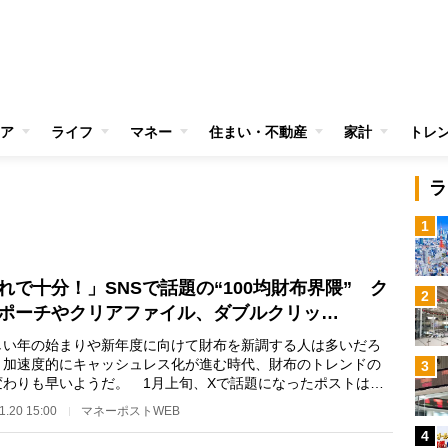
ア
ライフ
マネー
住まい・不動産
家計
トレ
ラ
1
れで十分！」SNSで話題の“100均財布界隈” ク
2
ポーチやクリアファイル、ダブルクリッ…
い年の始まりや新年度に向けて財布を新調する人は多いだろ
、加速度的にキャッシュレス化が進む時代、財布のトレンドの
3
変わりも早いようだ。 1月上旬、Xで話題になったポストは
財布を新調しまし…
1.20 15:00
マネーポストWEB
4