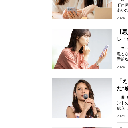
す言
あい
るのが
2024.1
【悪
レ・
ネッ
題と
番組
著作
2024.1
「え
た“
週刊
ント
成立
ーの“
2024.1