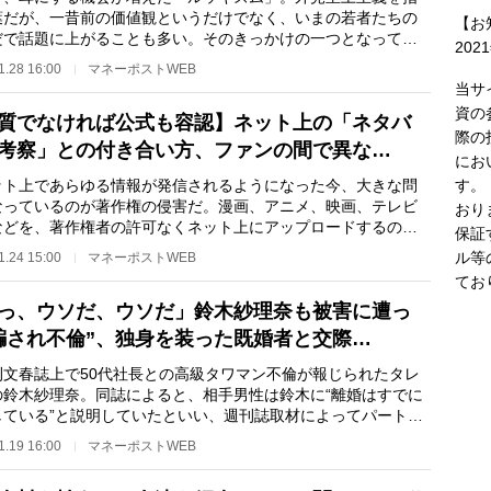
葉だが、一昔前の価値観というだけでなく、いまの若者たちの
【お
だで話題に上がることも多い。そのきっかけの一つとなってい
202
、TikTokやX（…
1.28 16:00
マネーポストWEB
当サ
資の
質でなければ公式も容認】ネット上の「ネタバ
際の
考察」との付き合い方、ファンの間で異な…
にお
す。
ト上であらゆる情報が発信されるようになった今、大きな問
なっているのが著作権の侵害だ。漫画、アニメ、映画、テレビ
おり
などを、著作権者の許可なくネット上にアップロードするのは
保証
権を侵害する違…
ル等
1.24 15:00
マネーポストWEB
てお
っ、ウソだ、ウソだ」鈴木紗理奈も被害に遭っ
騙され不倫”、独身を装った既婚者と交際…
文春誌上で50代社長との高級タワマン不倫が報じられたタレ
の鈴木紗理奈。同誌によると、相手男性は鈴木に“離婚はすでに
している”と説明していたといい、週刊誌取材によってパートナ
裏切り”が発…
1.19 16:00
マネーポストWEB