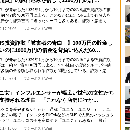
売買」の触れ込みを信じて1250万円の詐…
が発表した2024年1月から10月までのSNS型投資詐欺の被
約747億7000万円に上る。このなかには、SNS上で有名人を
広告から詐欺被害に遭ったケースも多くある。詐欺・悪徳商法
しいジャーナリスト…
2.17 07:02
マネーポストWEB
NS投資詐欺「被害者の告白」】100万円の貯金し
いのに1900万円の借金を背負い込んだ60…
が発表した2024年1月から10月までのSNSによる投資詐欺
は、約747億7000万円に上る。SNS経由で投資グループへ勧
て多額の金を騙し取られる詐欺が問題化している。詐欺・悪徳
に詳しいジャーナリ…
2.17 07:01
マネーポストWEB
ニ女」インフルエンサーが幅広い世代の女性たち
支持される理由 「これなら店舗に行か…
クロを愛好する女性たち、通称「ユニ女（ユニジョ）」。ユ
女子の略で、インスタやTikTokなどのSNSで人気のハッシュタ
一つだ（ユニクロ男子を意味する「ユニ男」もある）。最近で
ニクロの隠れた…
2.14 15:00
マネーポストWEB