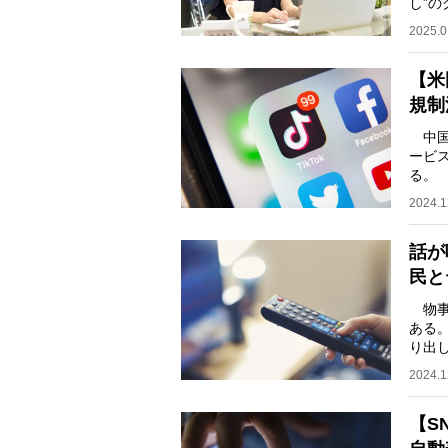
し”
扱い
2025.0
【米
規制
中国
ービス
る。
跳動
2024.1
話が
民と
物事
ある
り出
原広
2024.1
【S