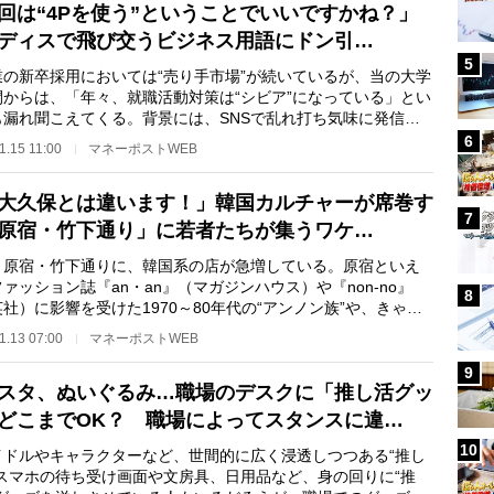
回は“4Pを使う”ということでいいですかね？」
ディスで飛び交うビジネス用語にドン引…
5
の新卒採用においては“売り手市場”が続いているが、当の大学
間からは、「年々、就職活動対策は“シビア”になっている」とい
も漏れ聞こえてくる。背景には、SNSで乱れ打ち気味に発信さ
「情報」があ…
6
1.15 11:00
マネーポストWEB
大久保とは違います！」韓国カルチャーが席巻す
7
原宿・竹下通り」に若者たちが集うワケ…
原宿・竹下通りに、韓国系の店が急増している。原宿といえ
ァッション誌『an・an』（マガジンハウス）や『non-no』
8
社）に影響を受けた1970～80年代の“アンノン族”や、きゃり
みゅぱみゅに代表…
1.13 07:00
マネーポストWEB
9
スタ、ぬいぐるみ…職場のデスクに「推し活グッ
どこまでOK？ 職場によってスタンスに違…
10
ドルやキャラクターなど、世間的に広く浸透しつつある“推し
。スマホの待ち受け画面や文房具、日用品など、身の回りに“推