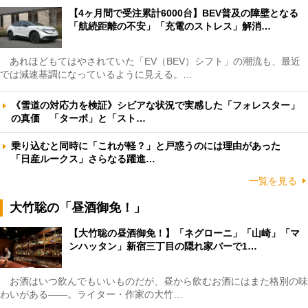
【4ヶ月間で受注累計6000台】BEV普及の障壁となる
「航続距離の不安」「充電のストレス」解消…
あれほどもてはやされていた「EV（BEV）シフト」の潮流も、最近
では減速基調になっているように見える。…
《雪道の対応力を検証》シビアな状況で実感した「フォレスター」
の真価 「ターボ」と「スト…
乗り込むと同時に「これが軽？」と戸惑うのには理由があった
「日産ルークス」さらなる躍進…
一覧を見る
大竹聡の「昼酒御免！」
【大竹聡の昼酒御免！】「ネグローニ」「山崎」「マ
ンハッタン」新宿三丁目の隠れ家バーで1…
お酒はいつ飲んでもいいものだが、昼から飲むお酒にはまた格別の味
わいがある――。ライター・作家の大竹…