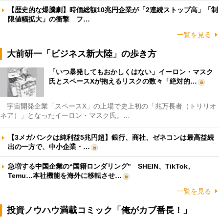
【歴史的な爆騰劇】時価総額10兆円企業が「2連続ストップ高」「制
限値幅拡大」の衝撃 フ…
一覧を見る
大前研一「ビジネス新大陸」の歩き方
「いつ暴発してもおかしくはない」イーロン・マスク
氏とスペースXが抱えるリスクの数々「絶対的…
宇宙開発企業「スペースX」の上場で史上初の「兆万長者（トリリオ
ネア）」となったイーロン・マスク氏。…
【3メガバンクは純利益5兆円超】銀行、商社、ゼネコンは最高益続
出の一方で、中小企業・…
急増する中国企業の“国籍ロンダリング” SHEIN、TikTok、
Temu…本社機能を海外に移転させ…
一覧を見る
投資ノウハウ満載コミック「俺がカブ番長！」