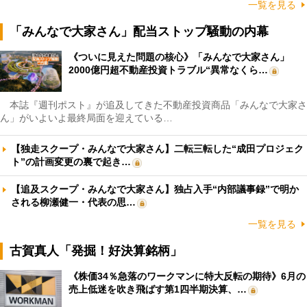
一覧を見る
「みんなで大家さん」配当ストップ騒動の内幕
《ついに見えた問題の核心》「みんなで大家さん」
2000億円超不動産投資トラブル“異常なくら…
本誌『週刊ポスト』が追及してきた不動産投資商品「みんなで大家さ
ん」がいよいよ最終局面を迎えている…
【独走スクープ・みんなで大家さん】二転三転した“成田プロジェク
ト”の計画変更の裏で起き…
【追及スクープ・みんなで大家さん】独占入手“内部議事録”で明か
される柳瀬健一・代表の思…
一覧を見る
古賀真人「発掘！好決算銘柄」
《株価34％急落のワークマンに特大反転の期待》6月の
売上低迷を吹き飛ばす第1四半期決算、…