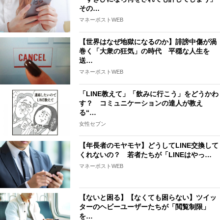
その…
マネーポストWEB
【世界はなぜ地獄になるのか】誹謗中傷が渦
巻く「大衆の狂気」の時代 平穏な人生を
送…
マネーポストWEB
「LINE教えて」「飲みに行こう」をどうかわ
す？ コミュニケーションの達人が教え
る“…
女性セブン
【年長者のモヤモヤ】どうしてLINE交換して
くれないの？ 若者たちが「LINEはやっ…
マネーポストWEB
【ないと困る】【なくても困らない】ツイッ
ターのヘビーユーザーたちが「閲覧制限」
を…