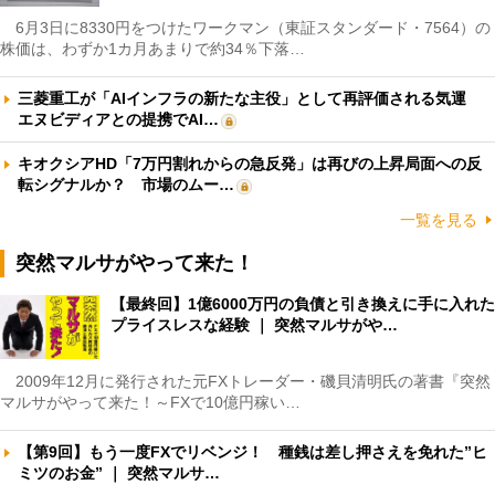
6月3日に8330円をつけたワークマン（東証スタンダード・7564）の
株価は、わずか1カ月あまりで約34％下落…
三菱重工が「AIインフラの新たな主役」として再評価される気運
エヌビディアとの提携でAI…
キオクシアHD「7万円割れからの急反発」は再びの上昇局面への反
転シグナルか？ 市場のムー…
一覧を見る
突然マルサがやって来た！
【最終回】1億6000万円の負債と引き換えに手に入れた
プライスレスな経験 ｜ 突然マルサがや…
2009年12月に発行された元FXトレーダー・磯貝清明氏の著書『突然
マルサがやって来た！～FXで10億円稼い…
【第9回】もう一度FXでリベンジ！ 種銭は差し押さえを免れた”ヒ
ミツのお金” ｜ 突然マルサ…