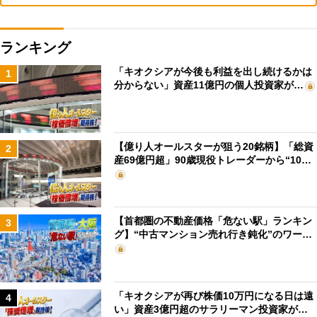
ランキング
「キオクシアが今後も利益を出し続けるかは
1
分からない」資産11億円の個人投資家が…
【億り人オールスターが狙う20銘柄】「総資
2
産69億円超」90歳現役トレーダーから“10…
【首都圏の不動産価格「危ない駅」ランキン
3
グ】“中古マンション売れ行き鈍化”のワー…
「キオクシアが再び株価10万円になる日は遠
4
い」資産3億円超のサラリーマン投資家が…