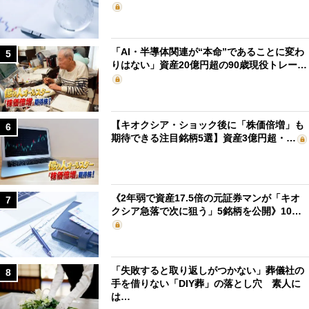
「AI・半導体関連が“本命”であることに変わ
5
りはない」資産20億円超の90歳現役トレー…
【キオクシア・ショック後に「株価倍増」も
6
期待できる注目銘柄5選】資産3億円超・…
《2年弱で資産17.5倍の元証券マンが「キオ
7
クシア急落で次に狙う」5銘柄を公開》10…
「失敗すると取り返しがつかない」葬儀社の
8
手を借りない「DIY葬」の落とし穴 素人に
は…