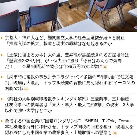
京都大・神戸大など、難関国立大学の総合型選抜が続々と廃止
「推薦入試の拡大」報道と現実の乖離はなぜ起きるのか
【土俵に埋まるカネ】大の里、豊昇龍が黒星続きの名古屋場所は
「懸賞金2826万円」が下位力士に渡り「今日はみんなで焼肉
だ！」 金星4個配給で協会は年96万円の支出増に
【納車時に複数の事故】テスラジャパン“多額のEV補助金”で注文殺
到、現場は大混乱 トラブル続発の背後に見え隠れする“イーロンの
右腕”の影
《商社の大学別就職者数ランキングを解剖》三菱商事、三井物産、
住友商事への就職者は「東大・早大・慶大で約6割」の現実 3大学
以外で強い大学はどこか
急増する中国企業の“国籍ロンダリング” SHEIN、TikTok、Temu…
本社機能を海外に移転させ、トランプ関税の回避を狙う 現地人を
隠れ蓑にした中国企業の農業参入・土地取得への懸念も