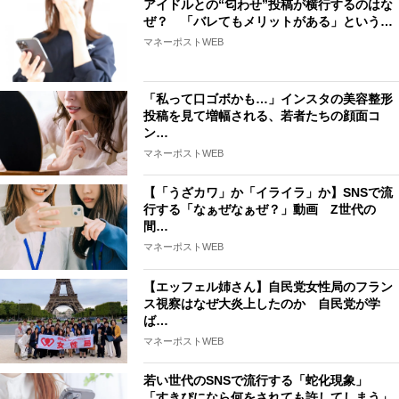
アイドルとの“匂わせ”投稿が横行するのはな
ぜ？ 「バレてもメリットがある」という…
マネーポストWEB
「私って口ゴボかも…」インスタの美容整形
投稿を見て増幅される、若者たちの顔面コ
ン…
マネーポストWEB
【「うざカワ」か「イライラ」か】SNSで流
行する「なぁぜなぁぜ？」動画 Z世代の
間…
マネーポストWEB
【エッフェル姉さん】自民党女性局のフラン
ス視察はなぜ大炎上したのか 自民党が学
ば…
マネーポストWEB
若い世代のSNSで流行する「蛇化現象」
「すきぴになら何をされても許してしまう」