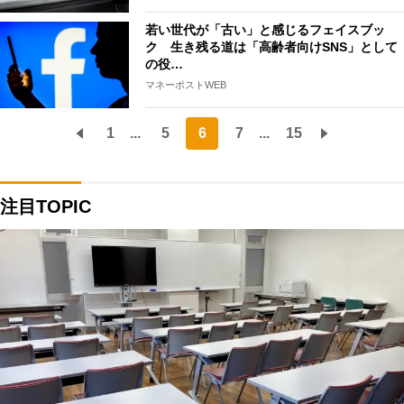
若い世代が「古い」と感じるフェイスブッ
ク 生き残る道は「高齢者向けSNS」として
の役…
マネーポストWEB
1
...
5
6
7
...
15
注目TOPIC