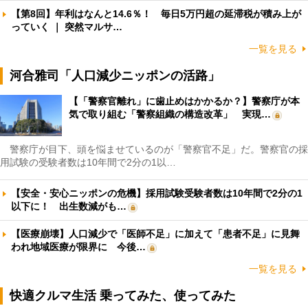
【第8回】年利はなんと14.6％！ 毎日5万円超の延滞税が積み上が
っていく ｜ 突然マルサ…
一覧を見る
河合雅司「人口減少ニッポンの活路」
【「警察官離れ」に歯止めはかかるか？】警察庁が本
気で取り組む「警察組織の構造改革」 実現…
警察庁が目下、頭を悩ませているのが「警察官不足」だ。警察官の採
用試験の受験者数は10年間で2分の1以…
【安全・安心ニッポンの危機】採用試験受験者数は10年間で2分の1
以下に！ 出生数減がも…
【医療崩壊】人口減少で「医師不足」に加えて「患者不足」に見舞
われ地域医療が限界に 今後…
一覧を見る
快適クルマ生活 乗ってみた、使ってみた