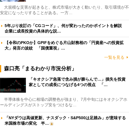
大規模な災害が起きると、株式市場が大きく動いたり、取引環境が不
安定になったりすることがある。一方…
5年ぶり改訂の「CGコード」、何が変わったのかポイントを解説
企業に成長投資の具体的な説…
【令和のPKOか】GPIFをめぐる片山財務相の「円資産への投資拡
大」発言の波紋 「国債重視」…
一覧を見る
森口亮「まるわかり市況分析」
「キオクシア急落で含み損が膨らんで…」損失を投資
家としての成長につなげる4つの視点 「…
半導体株を中心に相場の調整色が強まり、7月中旬にはキオクシアホ
ールディングスがストップ安をつけるな…
「NYダウは高値更新、ナスダック・S&P500は足踏み」が意味する
米国株市場の変化 半…