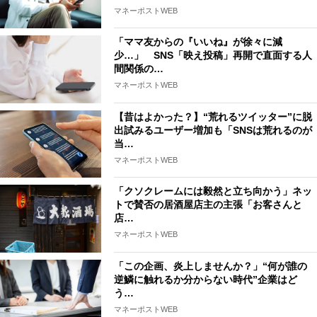
マネーポストWEB
「ママ友からの『いいね』が徐々に減
少…」 SNS「映え投稿」再開で直面する人
間関係の…
マネーポストWEB
【昔はよかった？】“荒れるツイッター”に脱
出試みるユーザー増加も「SNSは荒れるのが
当…
マネーポストWEB
「クソクレームには毅然と立ち向かう」ネッ
トで賛否の居酒屋店主の主張「お客さんと
店…
マネーポストWEB
「この企画、炎上しませんか？」“何が誰の
逆鱗に触れるか分からない時代”企業はど
う…
マネーポストWEB