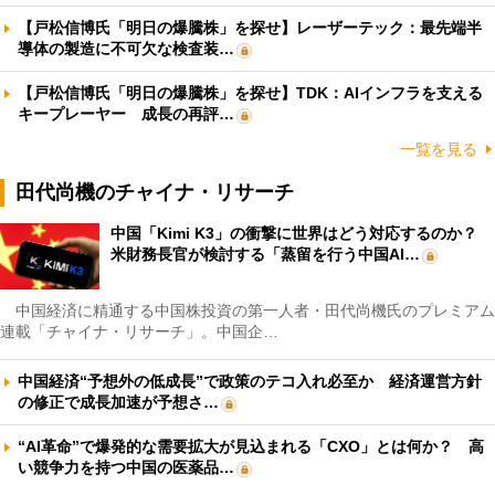
【戸松信博氏「明日の爆騰株」を探せ】レーザーテック：最先端半
導体の製造に不可欠な検査装…
【戸松信博氏「明日の爆騰株」を探せ】TDK：AIインフラを支える
キープレーヤー 成長の再評…
一覧を見る
田代尚機のチャイナ・リサーチ
中国「Kimi K3」の衝撃に世界はどう対応するのか？
米財務長官が検討する「蒸留を行う中国AI…
中国経済に精通する中国株投資の第一人者・田代尚機氏のプレミアム
連載「チャイナ・リサーチ」。中国企…
中国経済“予想外の低成長”で政策のテコ入れ必至か 経済運営方針
の修正で成長加速が予想さ…
“AI革命”で爆発的な需要拡大が見込まれる「CXO」とは何か？ 高
い競争力を持つ中国の医薬品…