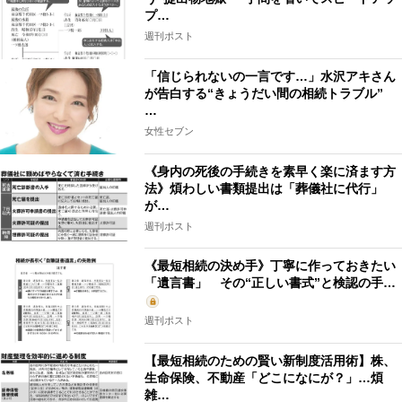
プ…
週刊ポスト
「信じられないの一言です…」水沢アキさん
が告白する“きょうだい間の相続トラブル”
…
女性セブン
《身内の死後の手続きを素早く楽に済ます方
法》煩わしい書類提出は「葬儀社に代行」
が…
週刊ポスト
《最短相続の決め手》丁寧に作っておきたい
「遺言書」 その“正しい書式”と検認の手…
週刊ポスト
【最短相続のための賢い新制度活用術】株、
生命保険、不動産「どこになにが？」…煩
雑…