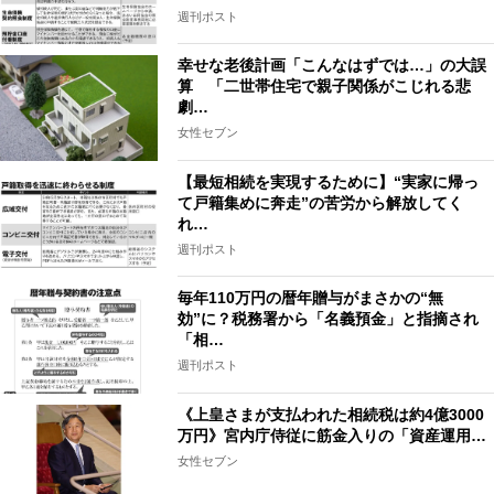
週刊ポスト
幸せな老後計画「こんなはずでは…」の大誤
算 「二世帯住宅で親子関係がこじれる悲
劇…
女性セブン
【最短相続を実現するために】“実家に帰っ
て戸籍集めに奔走”の苦労から解放してく
れ…
週刊ポスト
毎年110万円の暦年贈与がまさかの“無
効”に？税務署から「名義預金」と指摘され
「相…
週刊ポスト
《上皇さまが支払われた相続税は約4億3000
万円》宮内庁侍従に筋金入りの「資産運用…
女性セブン