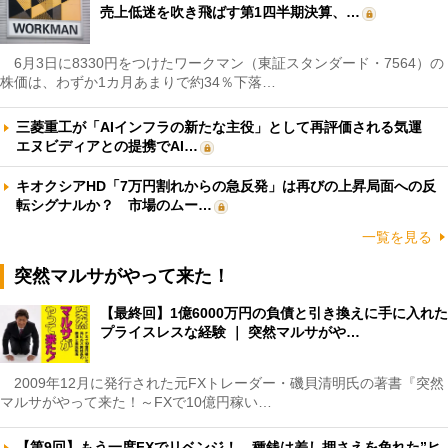
売上低迷を吹き飛ばす第1四半期決算、…
6月3日に8330円をつけたワークマン（東証スタンダード・7564）の
株価は、わずか1カ月あまりで約34％下落…
三菱重工が「AIインフラの新たな主役」として再評価される気運
エヌビディアとの提携でAI…
キオクシアHD「7万円割れからの急反発」は再びの上昇局面への反
転シグナルか？ 市場のムー…
一覧を見る
突然マルサがやって来た！
【最終回】1億6000万円の負債と引き換えに手に入れた
プライスレスな経験 ｜ 突然マルサがや…
2009年12月に発行された元FXトレーダー・磯貝清明氏の著書『突然
マルサがやって来た！～FXで10億円稼い…
【第9回】もう一度FXでリベンジ！ 種銭は差し押さえを免れた”ヒ