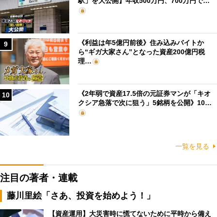
駅」を大公開】年収500万円、700万円で…
《利益は年5億円前後》住み込みバイトか
9
ら“ギガ大家さん”となった資産200億円税
理…
《2年弱で資産17.5倍の元証券マンが「キオ
10
クシア急落で次に狙う」5銘柄を公開》10…
一覧を見る
注目の著者・連載
藤川里絵「さあ、投資を始めよう！」
【資産運用】大災害時に慌てないために平時から備え