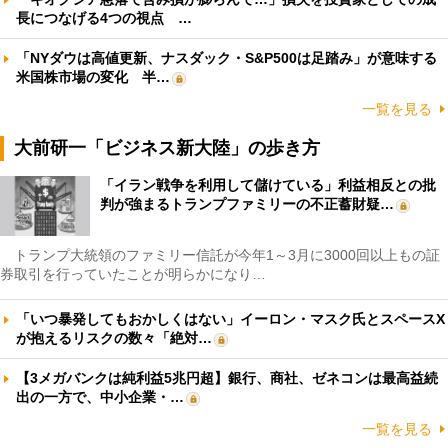
長につなげる4つの視点 …
「NYダウは高値更新、ナスダック・S&P500は足踏み」が意味する
米国株市場の変化 半…
一覧を見る
大前研一「ビジネス新大陸」の歩き方
「イラン戦争を利用して儲けている」利益相反との批
判が強まるトランプファミリーの不正蓄財疑…
トランプ大統領のファミリー信託が今年1～3月に3000回以上もの証
券取引を行っていたことが明らかになり…
「いつ暴発してもおかしくはない」イーロン・マスク氏とスペースX
が抱えるリスクの数々「絶対…
【3メガバンクは純利益5兆円超】銀行、商社、ゼネコンは最高益続
出の一方で、中小企業・…
一覧を見る