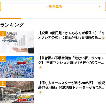
一覧を見る
ランキング
【資産10億円超・かんちさんが厳選！】「キ
1
オクシアの次」に資金が流れる期待の高…
【首都圏の不動産価格「危ない駅」ランキン
2
グ】“中古マンション売れ行き鈍化”のワー…
【億り人オールスターが狙う20銘柄】「総資
3
産69億円超」90歳現役トレーダーから“10…