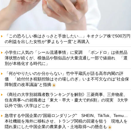
「この恐ろしい株はさっさと手放したい…」キオクシア株で500万円
の利益を出した女性が“夢よもう一度”と再購入
小学生に人気の「シール流通事情」に変調 「ボンドロ」は依然品
薄状態が続くが、模倣品や類似品が大量流通し一部で値崩れ 「選
別が本格化する時代に」
「何がやりたいのか分からない」竹中平蔵氏が語る高市内閣の評
価 「給付付き税額控除はその場しのぎ」いま不可欠なのは“社会保
障制度の改革議論”と指摘
《商社の大学別就職者数ランキングを解剖》三菱商事、三井物産、
住友商事への就職者は「東大・早大・慶大で約6割」の現実 3大学
以外で強い大学はどこか
急増する中国企業の“国籍ロンダリング” SHEIN、TikTok、Temu…
本社機能を海外に移転させ、トランプ関税の回避を狙う 現地人を
隠れ蓑にした中国企業の農業参入・土地取得への懸念も