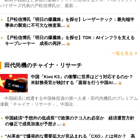
バイザーズ代表の戸松信博氏が、最新…
【戸松信博氏「明日の爆騰株」を探せ】レーザーテック：最先端半
導体の製造に不可欠な検査装…
【戸松信博氏「明日の爆騰株」を探せ】TDK：AIインフラを支える
キープレーヤー 成長の再評…
一覧を見る
田代尚機のチャイナ・リサーチ
中国「Kimi K3」の衝撃に世界はどう対応するのか？
米財務長官が検討する「蒸留を行う中国AI…
中国経済に精通する中国株投資の第一人者・田代尚機氏のプレミアム
連載「チャイナ・リサーチ」。中国企…
中国経済“予想外の低成長”で政策のテコ入れ必至か 経済運営方針
の修正で成長加速が予想さ…
“AI革命”で爆発的な需要拡大が見込まれる「CXO」とは何か？ 高