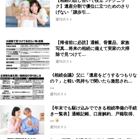
【相続の話し合いで役立つテクニッ
ク】遺産分割で優位に立つためのさり
げない「譲歩引…
週刊ポスト
【帰省前に必読】通帳、骨董品、家族
写真…将来の相続に備えて実家の大掃
除で見つけて…
週刊ポスト
《相続会議》父に「遺産をどうするつもりな
の？」と軽い気持ちで聞いたら激怒され…
…
週刊ポスト
【年末でも駆け込みでできる相続準備の手続
き一覧表】通帳記帳、口座解約、戸籍取得、
…
週刊ポスト