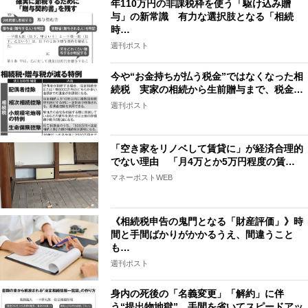
年110万円の非課税枠を使う「駆け込み贈
与」の新常識 有力な選択肢となる「相続
時…
週刊ポスト
今や“お金持ちが払う税金”ではなくなった相
続税 実家の相続から生前贈与まで、税金…
週刊ポスト
「空き家をリノベして賃貸に」が経済合理的
でない理由 「月4万とか5万円程度の賃…
マネーポストWEB
《相続税申告の鬼門となる「財産評価」》時
間と手間ばかりがかかるうえ、間違うこと
も…
週刊ポスト
身内の死後の「名義変更」「解約」に伴
う“提出物地獄” 手間を省いてスピードアッ