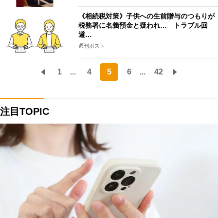
《相続税対策》子供への生前贈与のつもりが
税務署に名義預金と疑われ… トラブル回
避…
週刊ポスト
1
...
4
5
6
...
42
注目TOPIC