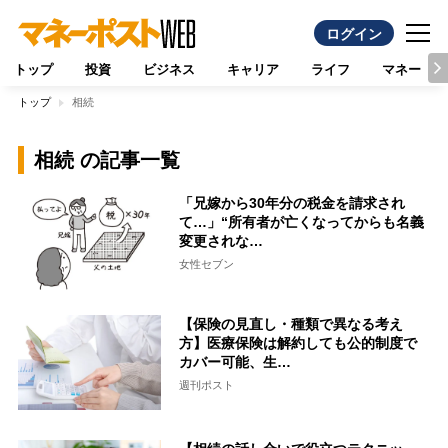
ログイン
トップ
投資
ビジネス
キャリア
ライフ
マネー
トップ
相続
相続 の記事一覧
「兄嫁から30年分の税金を請求され
て…」“所有者が亡くなってからも名義
変更されな…
女性セブン
【保険の見直し・種類で異なる考え
方】医療保険は解約しても公的制度で
カバー可能、生…
週刊ポスト