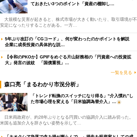
ておきたい3つのポイント「資産の棚卸し…
大規模な災害が起きると、株式市場が大きく動いたり、取引環境が不
安定になったりすることがある。一方…
5年ぶり改訂の「CGコード」、何が変わったのかポイントを解説
企業に成長投資の具体的な説…
【令和のPKOか】GPIFをめぐる片山財務相の「円資産への投資拡
大」発言の波紋 「国債重視」…
一覧を見る
森口亮「まるわかり市況分析」
「トレンド転換のスイッチになり得る」“介入慣れ”し
た市場心理を変える「日米協調為替介入」…
日米両政府が、約28年ぶりとなる円買いの協調介入に踏み切った。
米国も追加介入を辞さない姿勢を示して…
「キオクシア急落で含み損が膨らんで…」損失を投資家としての成