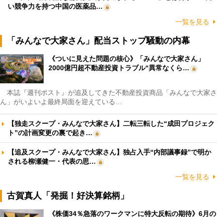
い競争力を持つ中国の医薬品…
一覧を見る
「みんなで大家さん」配当ストップ騒動の内幕
《ついに見えた問題の核心》「みんなで大家さん」
2000億円超不動産投資トラブル“異常なくら…
本誌『週刊ポスト』が追及してきた不動産投資商品「みんなで大家さ
ん」がいよいよ最終局面を迎えている…
【独走スクープ・みんなで大家さん】二転三転した“成田プロジェク
ト”の計画変更の裏で起き…
【追及スクープ・みんなで大家さん】独占入手“内部議事録”で明か
される柳瀬健一・代表の思…
一覧を見る
古賀真人「発掘！好決算銘柄」
《株価34％急落のワークマンに特大反転の期待》6月の