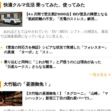
快適クルマ生活 乗ってみた、使ってみた
【4ヶ月間で受注累計6000台】BEV普及の障壁となる
「航続距離の不安」「充電のストレス」解消…
あれほどもてはやされていた「EV（BEV）シフト」の潮流も、最近
では減速基調になっているように見える。…
《雪道の対応力を検証》シビアな状況で実感した「フォレスター」
の真価 「ターボ」と「スト…
乗り込むと同時に「これが軽？」と戸惑うのには理由があった
「日産ルークス」さらなる躍進…
一覧を見る
大竹聡の「昼酒御免！」
【大竹聡の昼酒御免！】「ネグローニ」「山崎」「マ
ンハッタン」新宿三丁目の隠れ家バーで1…
お酒はいつ飲んでもいいものだが、昼から飲むお酒にはまた格別の味