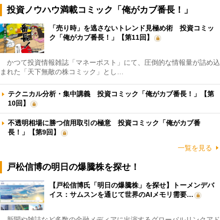
投資ノウハウ満載コミック「俺がカブ番長！」
「売り時」を逃さないトレンド見極め術 投資コミッ
ク「俺がカブ番長！」【第11回】
かつて投資情報雑誌「マネーポスト」にて、圧倒的な情報量が詰め込
まれた「天下無敵の株コミック」とし…
テクニカル分析・集中講義 投資コミック「俺がカブ番長！」【第
10回】
不透明相場に勝つ信用取引の極意 投資コミック「俺がカブ番
長！」【第9回】
一覧を見る
戸松信博の明日の爆騰株を探せ！
【戸松信博氏「明日の爆騰株」を探せ】トーメンデバ
イス：サムスンを通じて世界のAIメモリ需要…
新聞や雑誌など多数の金融メディアに出演するグローバルリンクアド