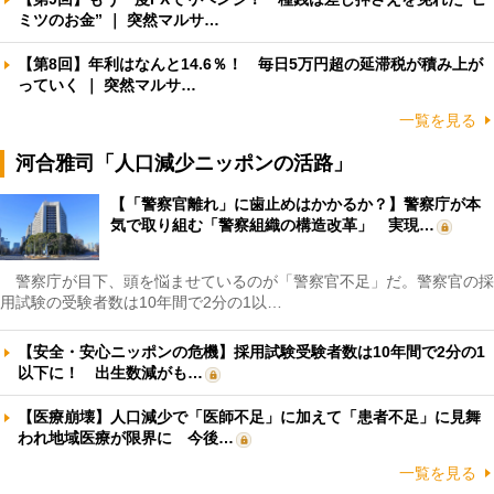
ミツのお金” ｜ 突然マルサ…
【第8回】年利はなんと14.6％！ 毎日5万円超の延滞税が積み上が
っていく ｜ 突然マルサ…
一覧を見る
河合雅司「人口減少ニッポンの活路」
【「警察官離れ」に歯止めはかかるか？】警察庁が本
気で取り組む「警察組織の構造改革」 実現…
警察庁が目下、頭を悩ませているのが「警察官不足」だ。警察官の採
用試験の受験者数は10年間で2分の1以…
【安全・安心ニッポンの危機】採用試験受験者数は10年間で2分の1
以下に！ 出生数減がも…
【医療崩壊】人口減少で「医師不足」に加えて「患者不足」に見舞
われ地域医療が限界に 今後…
一覧を見る