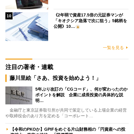
《2年弱で資産17.5倍の元証券マンが
10
「キオクシア急落で次に狙う」5銘柄を
公開》10…
一覧を見る
注目の著者・連載
藤川里絵「さあ、投資を始めよう！」
5年ぶり改訂の「CGコード」、何が変わったのか
ポイントを解説 企業に成長投資の具体的な説
明…
金融庁と東京証券取引所が共同で策定している上場企業の経営
や取締役会のあり方を定める「コーポレート…
【令和のPKOか】GPIFをめぐる片山財務相の「円資産への投