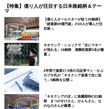
【特集】億り人が注目する日本株銘柄＆テー
マ
【億り人オールスターが狙う20銘柄】
「総資産69億円超」の10人が選んだ注
目株
キオクシア・ショックで「次にマネー
が流れる」16銘柄 凄腕投資家3名が厳
選
2年弱で資産17.5倍の元証券マン・かぶ
カブキ氏が「キオクシア急落で次に狙
う」5銘柄を公開
「キオクシアの次」に急騰期待の22銘
柄 まつのすけさん、かんちさん、な
のなのさんが厳選