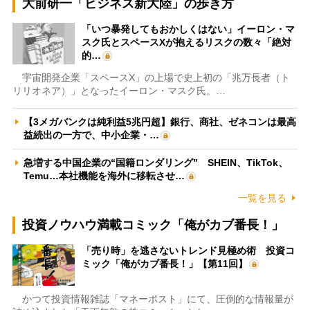
大前研一「ビジネス新大陸」の歩き方
「いつ暴発してもおかしくはない」イーロン・マ
スク氏とスペースXが抱えるリスクの数々「絶対
的…
宇宙開発企業「スペースX」の上場で史上初の「兆万長者（ト
リリオネア）」となったイーロン・マスク氏。…
【3メガバンクは純利益5兆円超】銀行、商社、ゼネコンは最高
益続出の一方で、中小企業・…
急増する中国企業の“国籍ロンダリング” SHEIN、TikTok、
Temu…本社機能を海外に移転させ…
一覧を見る
投資ノウハウ満載コミック「俺がカブ番長！」
「売り時」を逃さないトレンド見極め術 投資コ
ミック「俺がカブ番長！」【第11回】
かつて投資情報雑誌「マネーポスト」にて、圧倒的な情報量が