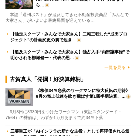
ら…
本誌『週刊ポスト』が追及してきた不動産投資商品「みんなで
大家さん」がいよいよ最終局面を迎えている…
【独走スクープ・みんなで大家さん】二転三転した“成田プロ
ジェクト”の計画変更の裏で起き…
【追及スクープ・みんなで大家さん】独占入手“内部議事録”で
明かされる柳瀬健一・代表の思…
一覧を見る
古賀真人「発掘！好決算銘柄」
《株価34％急落のワークマンに特大反転の期待》
6月の売上低迷を吹き飛ばす第1四半期決算、…
6月3日に8330円をつけたワークマン（東証スタンダード・
7564）の株価は、わずか1カ月あまりで約34％下落…
三菱重工が「AIインフラの新たな主役」として再評価される気