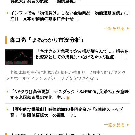
資拡大」発言の波紋 「国債重視」…
インフレでも「物価負け」しない金融商品「物価連動国債」に
注目 元本が物価の動きに合わせ…
一覧を見る
森口亮「まるわかり市況分析」
「キオクシア急落で含み損が膨らんで…」損失を
投資家としての成長につなげる4つの視点 「…
半導体株を中心に相場の調整色が強まり、7月中旬にはキオク
シアホールディングスがストップ安をつけるな…
「NYダウは高値更新、ナスダック・S&P500は足踏み」が意味
する米国株市場の変化 半…
【歴史的な爆騰劇】時価総額10兆円企業が「2連続ストップ
高」「制限値幅拡大」の衝撃 フ…
一覧を見る