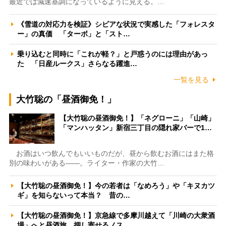
最近では減速基調になっているように見える。…
《雪道の対応力を検証》シビアな状況で実感した「フォレスタ
ー」の真価 「ターボ」と「スト…
乗り込むと同時に「これが軽？」と戸惑うのには理由があっ
た 「日産ルークス」さらなる躍進…
一覧を見る
大竹聡の「昼酒御免！」
【大竹聡の昼酒御免！】「ネグローニ」「山崎」
「マンハッタン」新宿三丁目の隠れ家バーで1…
お酒はいつ飲んでもいいものだが、昼から飲むお酒にはまた格
別の味わいがある――。ライター・作家の大竹…
【大竹聡の昼酒御免！】今の若者は「なめろう」や「キヌカツ
ギ」を知らないって本当？ 昔の…
【大竹聡の昼酒御免！】京急線で多摩川越えて「川崎の大衆酒
場」へと昼酒旅 押し寄せるノス…