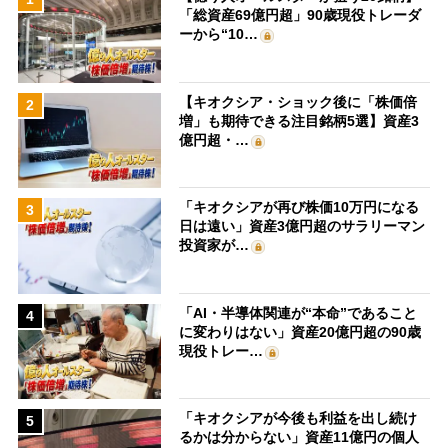
「総資産69億円超」90歳現役トレーダ
ーから“10…
【キオクシア・ショック後に「株価倍
2
増」も期待できる注目銘柄5選】資産3
億円超・…
「キオクシアが再び株価10万円になる
3
日は遠い」資産3億円超のサラリーマン
投資家が…
「AI・半導体関連が“本命”であること
4
に変わりはない」資産20億円超の90歳
現役トレー…
「キオクシアが今後も利益を出し続け
5
るかは分からない」資産11億円の個人