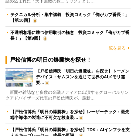
詰め込まれた「天下無敵の株コミック」とし…
テクニカル分析・集中講義 投資コミック「俺がカブ番長！」
【第10回】
不透明相場に勝つ信用取引の極意 投資コミック「俺がカブ番
長！」【第9回】
一覧を見る
戸松信博の明日の爆騰株を探せ！
【戸松信博氏「明日の爆騰株」を探せ】トーメン
デバイス：サムスンを通じて世界のAIメモリ需
要…
新聞や雑誌など多数の金融メディアに出演するグローバルリン
クアドバイザーズ代表の戸松信博氏が、最新…
【戸松信博氏「明日の爆騰株」を探せ】レーザーテック：最先
端半導体の製造に不可欠な検査装…
【戸松信博氏「明日の爆騰株」を探せ】TDK：AIインフラを支
えるキープレーヤー 成長の再評…