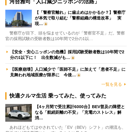
河合雅司「人口減少ニッポンの活路」
【「警察官離れ」に歯止めはかかるか？】警察庁
が本気で取り組む「警察組織の構造改革」 実
現…
警察庁が目下、頭を悩ませているのが「警察官不足」だ。警察
官の採用試験の受験者数は10年間で2分の1以…
【安全・安心ニッポンの危機】採用試験受験者数は10年間で2
分の1以下に！ 出生数減がも…
【医療崩壊】人口減少で「医師不足」に加えて「患者不足」に
見舞われ地域医療が限界に 今後…
一覧を見る
快適クルマ生活 乗ってみた、使ってみた
【4ヶ月間で受注累計6000台】BEV普及の障壁と
なる「航続距離の不安」「充電のストレス」解
消…
あれほどもてはやされていた「EV（BEV）シフト」の潮流も、