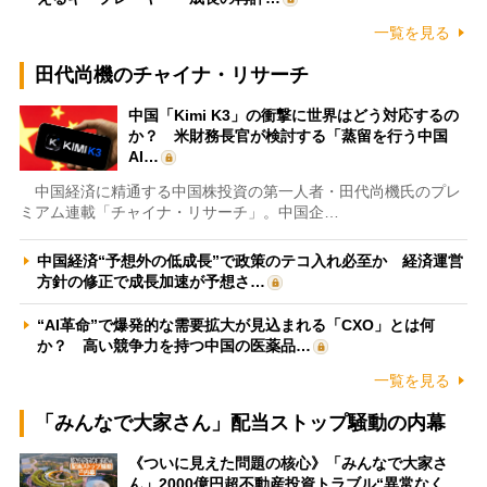
一覧を見る
田代尚機のチャイナ・リサーチ
中国「Kimi K3」の衝撃に世界はどう対応するの
か？ 米財務長官が検討する「蒸留を行う中国
AI…
中国経済に精通する中国株投資の第一人者・田代尚機氏のプレ
ミアム連載「チャイナ・リサーチ」。中国企…
中国経済“予想外の低成長”で政策のテコ入れ必至か 経済運営
方針の修正で成長加速が予想さ…
“AI革命”で爆発的な需要拡大が見込まれる「CXO」とは何
か？ 高い競争力を持つ中国の医薬品…
一覧を見る
「みんなで大家さん」配当ストップ騒動の内幕
《ついに見えた問題の核心》「みんなで大家さ
ん」2000億円超不動産投資トラブル“異常なく