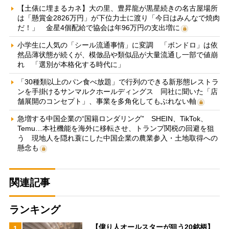
【土俵に埋まるカネ】大の里、豊昇龍が黒星続きの名古屋場所
は「懸賞金2826万円」が下位力士に渡り「今日はみんなで焼肉
だ！」 金星4個配給で協会は年96万円の支出増に
小学生に人気の「シール流通事情」に変調 「ボンドロ」は依
然品薄状態が続くが、模倣品や類似品が大量流通し一部で値崩
れ 「選別が本格化する時代に」
「30種類以上のパン食べ放題」で行列のできる新形態レストラ
ンを手掛けるサンマルクホールディングス 同社に聞いた「店
舗展開のコンセプト」、事業を多角化してもぶれない軸
急増する中国企業の“国籍ロンダリング” SHEIN、TikTok、
Temu…本社機能を海外に移転させ、トランプ関税の回避を狙
う 現地人を隠れ蓑にした中国企業の農業参入・土地取得への
懸念も
関連記事
ランキング
【億り人オールスターが狙う20銘柄】
1