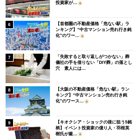
投資家が…
【首都圏の不動産価格「危ない駅」ラ
6
ンキング】“中古マンション売れ行き鈍
化”のワー…
「失敗すると取り返しがつかない」葬
7
儀社の手を借りない「DIY葬」の落とし
穴 素人には…
【大阪の不動産価格「危ない駅」ラン
8
キング】“中古マンション売れ行き鈍
化”のワース…
【キオクシア・ショックの後に狙う5銘
9
柄】イベント投資家の億り人・羽根英
樹氏が厳…