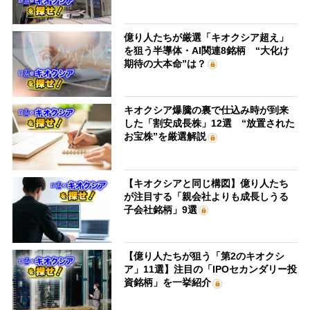
億り人たちが厳選「キオクシア超え」
を狙う半導体・AI関連8銘柄 “大化け
期待の大本命”は？
キオクシア爆騰の裏で仕込み時が到来
した「割安成長株」12選 “放置された
お宝株”を厳選解説
【キオクシアと同じ構図】億り人たち
が注目する「親会社よりも成長しうる
子会社銘柄」9選
【億り人たちが狙う「第2のキオクシ
ア」11選】注目の「IPOセカンダリー投
資銘柄」を一挙紹介