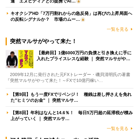
運 エヌビディアとの提携でAI…
キオクシアHD「7万円割れからの急反発」は再びの上昇局面へ
の反転シグナルか？ 市場のムー…
一覧を見る
突然マルサがやって来た！
【最終回】1億6000万円の負債と引き換えに手に
入れたプライスレスな経験 ｜ 突然マルサがや…
2009年12月に発行された元FXトレーダー・磯貝清明氏の著書
『突然マルサがやって来た！～FXで10億円稼い…
【第9回】もう一度FXでリベンジ！ 種銭は差し押さえを免れ
た”ヒミツのお金” ｜ 突然マルサ…
【第8回】年利はなんと14.6％！ 毎日5万円超の延滞税が積み
上がっていく ｜ 突然マルサ…
一覧を見る