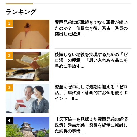
ランキング
豊臣兄弟は転戦続きでなぜ軍費が続い
1
たのか？ 信長亡き後、秀吉・秀長の
突出した経済…
後悔しない老後を実現するための「ゼ
2
ロ活」の極意 「思い入れある品こそ
早めに手放す…
資産をゼロにして最期を迎える「ゼロ
3
活」、年代別・計画的にお金を使うポ
イント 6…
【天下統一を見据えた豊臣兄弟の経済
4
政策】秀吉が弟・秀長を紀伊に転封し
た納得の事情…