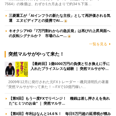
7564）の株価は、わずか1カ月あまりで約34％下落…
三菱重工が「AIインフラの新たな主役」として再評価される気
運 エヌビディアとの提携でAI…
キオクシアHD「7万円割れからの急反発」は再びの上昇局面へ
の反転シグナルか？ 市場のムー…
一覧を見る
突然マルサがやって来た！
【最終回】1億6000万円の負債と引き換えに手に
入れたプライスレスな経験 ｜ 突然マルサがや…
2009年12月に発行された元FXトレーダー・磯貝清明氏の著書
『突然マルサがやって来た！～FXで10億円稼い…
【第9回】もう一度FXでリベンジ！ 種銭は差し押さえを免れ
た”ヒミツのお金” ｜ 突然マルサ…
【第8回】年利はなんと14.6％！ 毎日5万円超の延滞税が積み