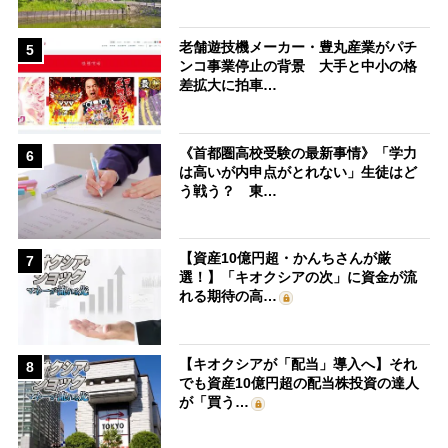
老舗遊技機メーカー・豊丸産業がパチ
5
ンコ事業停止の背景 大手と中小の格
差拡大に拍車…
《首都圏高校受験の最新事情》「学力
6
は高いが内申点がとれない」生徒はど
う戦う？ 東…
【資産10億円超・かんちさんが厳
7
選！】「キオクシアの次」に資金が流
れる期待の高…
【キオクシアが「配当」導入へ】それ
8
でも資産10億円超の配当株投資の達人
が「買う…