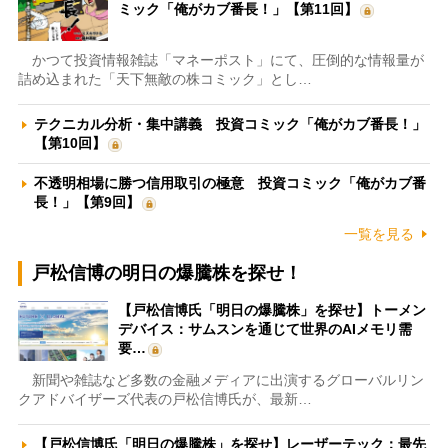
ミック「俺がカブ番長！」【第11回】
かつて投資情報雑誌「マネーポスト」にて、圧倒的な情報量が
詰め込まれた「天下無敵の株コミック」とし…
テクニカル分析・集中講義 投資コミック「俺がカブ番長！」
【第10回】
不透明相場に勝つ信用取引の極意 投資コミック「俺がカブ番
長！」【第9回】
一覧を見る
戸松信博の明日の爆騰株を探せ！
【戸松信博氏「明日の爆騰株」を探せ】トーメン
デバイス：サムスンを通じて世界のAIメモリ需
要…
新聞や雑誌など多数の金融メディアに出演するグローバルリン
クアドバイザーズ代表の戸松信博氏が、最新…
【戸松信博氏「明日の爆騰株」を探せ】レーザーテック：最先