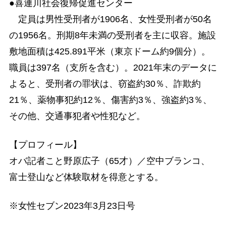
●喜連川社会復帰促進センター
定員は男性受刑者が1906名、女性受刑者が50名
の1956名。刑期8年未満の受刑者を主に収容。施設
敷地面積は425.891平米（東京ドーム約9個分）。
職員は397名（支所を含む）。2021年末のデータに
よると、受刑者の罪状は、窃盗約30％、詐欺約
21％、薬物事犯約12％、傷害約3％、強盗約3％、
その他、交通事犯者や性犯など。
【プロフィール】
オバ記者こと野原広子（65才）／空中ブランコ、
富士登山など体験取材を得意とする。
※女性セブン2023年3月23日号