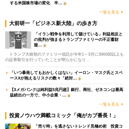
する米国株市場の変化 半…
一覧を見る
大前研一「ビジネス新大陸」の歩き方
「イラン戦争を利用して儲けている」利益相反と
の批判が強まるトランプファミリーの不正蓄財
疑…
トランプ大統領のファミリー信託が今年1～3月に3000回以上も
の証券取引を行っていたことが明らかになり…
「いつ暴発してもおかしくはない」イーロン・マスク氏とスペ
ースXが抱えるリスクの数々「絶対…
【3メガバンクは純利益5兆円超】銀行、商社、ゼネコンは最高
益続出の一方で、中小企業・…
一覧を見る
投資ノウハウ満載コミック「俺がカブ番長！」
「売り時」を逃さないトレンド見極め術 投資コ