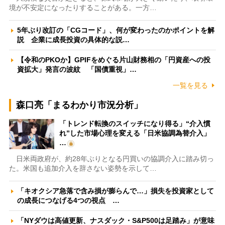
境が不安定になったりすることがある。一方…
5年ぶり改訂の「CGコード」、何が変わったのかポイントを解
説 企業に成長投資の具体的な説…
【令和のPKOか】GPIFをめぐる片山財務相の「円資産への投
資拡大」発言の波紋 「国債重視」…
一覧を見る
森口亮「まるわかり市況分析」
「トレンド転換のスイッチになり得る」“介入慣
れ”した市場心理を変える「日米協調為替介入」
…
日米両政府が、約28年ぶりとなる円買いの協調介入に踏み切っ
た。米国も追加介入を辞さない姿勢を示して…
「キオクシア急落で含み損が膨らんで…」損失を投資家として
の成長につなげる4つの視点 …
「NYダウは高値更新、ナスダック・S&P500は足踏み」が意味