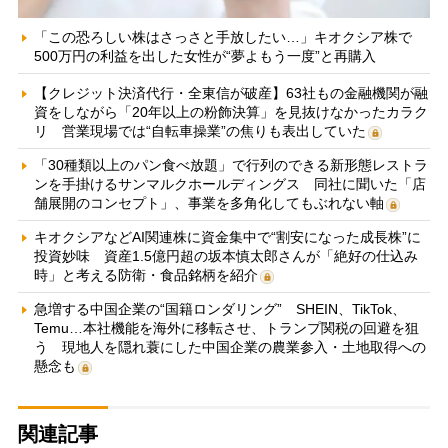
「この恐ろしい株はさっさと手放したい…」キオクシア株で
500万円の利益を出した女性が“夢よもう一度”と再購入
【クレジット決済代行・全東信が破産】63社もの金融機関が融
資をしながら「20年以上の粉飾決算」を見抜けなかったカラク
リ 営業現場では“自転車操業”の焦りも表出していた
「30種類以上のパン食べ放題」で行列のできる新形態レストラ
ンを手掛けるサンマルクホールディングス 同社に聞いた「店
舗展開のコンセプト」、事業を多角化してもぶれない軸
キオクシアなどAI関連株に資金集中で“割安になった成長株”に
投資妙味 資産1.5億円超の坂本慎太郎さんが「絶好の仕込み
時」と考える防衛・食品銘柄を紹介
急増する中国企業の“国籍ロンダリング” SHEIN、TikTok、
Temu…本社機能を海外に移転させ、トランプ関税の回避を狙
う 現地人を隠れ蓑にした中国企業の農業参入・土地取得への
懸念も
関連記事