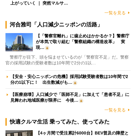
上がっていく ｜ 突然マルサ…
一覧を見る
河合雅司「人口減少ニッポンの活路」
【「警察官離れ」に歯止めはかかるか？】警察庁
が本気で取り組む「警察組織の構造改革」 実
現…
警察庁が目下、頭を悩ませているのが「警察官不足」だ。警察
官の採用試験の受験者数は10年間で2分の1以…
【安全・安心ニッポンの危機】採用試験受験者数は10年間で2
分の1以下に！ 出生数減がも…
【医療崩壊】人口減少で「医師不足」に加えて「患者不足」に
見舞われ地域医療が限界に 今後…
一覧を見る
快適クルマ生活 乗ってみた、使ってみた
【4ヶ月間で受注累計6000台】BEV普及の障壁と