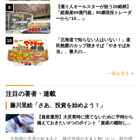
【億り人オールスターが狙う20銘柄】
9
「総資産69億円超」90歳現役トレーダ
ーから“10…
「北海道で知らない人はいない！」道
10
民熱愛のカップ焼きそば「やきそば弁
当」、最大の…
一覧を見る
注目の著者・連載
藤川里絵「さあ、投資を始めよう！」
【資産運用】大災害時に慌てないために平時から
備えておきたい3つのポイント「資産の棚卸し…
大規模な災害が起きると、株式市場が大きく動いたり、取引環