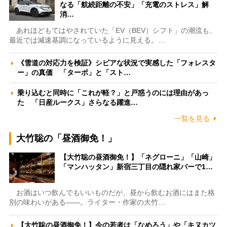
なる「航続距離の不安」「充電のストレス」解
消…
あれほどもてはやされていた「EV（BEV）シフト」の潮流も、
最近では減速基調になっているように見える。…
《雪道の対応力を検証》シビアな状況で実感した「フォレスタ
ー」の真価 「ターボ」と「スト…
乗り込むと同時に「これが軽？」と戸惑うのには理由があっ
た 「日産ルークス」さらなる躍進…
一覧を見る
大竹聡の「昼酒御免！」
【大竹聡の昼酒御免！】「ネグローニ」「山崎」
「マンハッタン」新宿三丁目の隠れ家バーで1…
お酒はいつ飲んでもいいものだが、昼から飲むお酒にはまた格
別の味わいがある――。ライター・作家の大竹…
【大竹聡の昼酒御免！】今の若者は「なめろう」や「キヌカツ