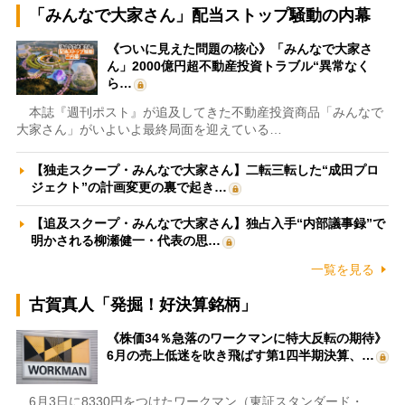
「みんなで大家さん」配当ストップ騒動の内幕
《ついに見えた問題の核心》「みんなで大家さ
ん」2000億円超不動産投資トラブル“異常なく
ら…
本誌『週刊ポスト』が追及してきた不動産投資商品「みんなで
大家さん」がいよいよ最終局面を迎えている…
【独走スクープ・みんなで大家さん】二転三転した“成田プロ
ジェクト”の計画変更の裏で起き…
【追及スクープ・みんなで大家さん】独占入手“内部議事録”で
明かされる柳瀬健一・代表の思…
一覧を見る
古賀真人「発掘！好決算銘柄」
《株価34％急落のワークマンに特大反転の期待》
6月の売上低迷を吹き飛ばす第1四半期決算、…
6月3日に8330円をつけたワークマン（東証スタンダード・