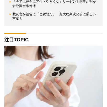
「今では完全にアウトやろうな」リーゼント刑事が明か
す取調室事件簿
裁判官が被告に「ど変態だ」 寛大な判決の前に厳しい
言葉も
注目TOPIC