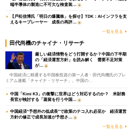
端半導体の製造に不可欠な検査装…
【戸松信博氏「明日の爆騰株」を探せ】TDK：AIインフラを支
えるキープレーヤー 成長の再評…
一覧を見る
田代尚機のチャイナ・リサーチ
厳しい経済情勢をどう打開するか？中国の下半期
の「経済運営方針」を読み解く 需要不足対策
が…
中国経済に精通する中国株投資の第一人者・田代尚機氏のプレ
ミアム連載「チャイナ・リサーチ」。中国の…
中国「Kimi K3」の衝撃に世界はどう対応するのか？ 米財務
長官が検討する「蒸留を行う中国…
中国経済“予想外の低成長”で政策のテコ入れ必至か 経済運営
方針の修正で成長加速が予想さ…
一覧を見る