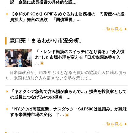
説 企業に成長投資の具体的な説…
【令和のPKOか】GPIFをめぐる片山財務相の「円資産への投
資拡大」発言の波紋 「国債重視」…
一覧を見る
森口亮「まるわかり市況分析」
「トレンド転換のスイッチになり得る」“介入慣
れ”した市場心理を変える「日米協調為替介入」
…
日米両政府が、約28年ぶりとなる円買いの協調介入に踏み切っ
た。米国も追加介入を辞さない姿勢を示して…
「キオクシア急落で含み損が膨らんで…」損失を投資家として
の成長につなげる4つの視点 …
「NYダウは高値更新、ナスダック・S&P500は足踏み」が意味
する米国株市場の変化 半…
一覧を見る