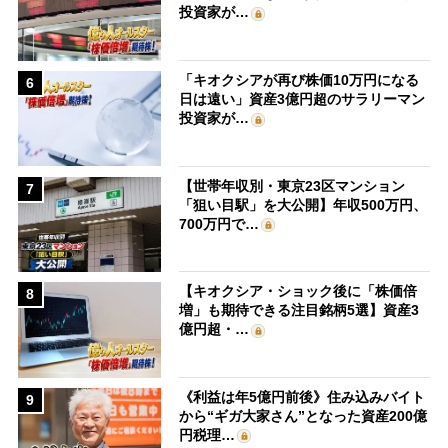
投資家が…
「キオクシアが再び株価10万円になる
6
日は遠い」資産3億円超のサラリーマン
投資家が…
【世帯年収別・東京23区マンション
7
「狙い目駅」を大公開】年収500万円、
700万円で…
【キオクシア・ショック後に「株価倍
8
増」も期待できる注目銘柄5選】資産3
億円超・…
《利益は年5億円前後》住み込みバイト
9
から“ギガ大家さん”となった資産200億
円税理…