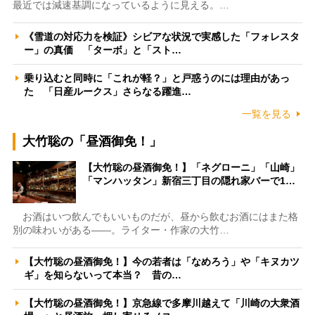
最近では減速基調になっているように見える。…
《雪道の対応力を検証》シビアな状況で実感した「フォレスタ
ー」の真価 「ターボ」と「スト…
乗り込むと同時に「これが軽？」と戸惑うのには理由があっ
た 「日産ルークス」さらなる躍進…
一覧を見る
大竹聡の「昼酒御免！」
【大竹聡の昼酒御免！】「ネグローニ」「山崎」
「マンハッタン」新宿三丁目の隠れ家バーで1…
お酒はいつ飲んでもいいものだが、昼から飲むお酒にはまた格
別の味わいがある――。ライター・作家の大竹…
【大竹聡の昼酒御免！】今の若者は「なめろう」や「キヌカツ
ギ」を知らないって本当？ 昔の…
【大竹聡の昼酒御免！】京急線で多摩川越えて「川崎の大衆酒