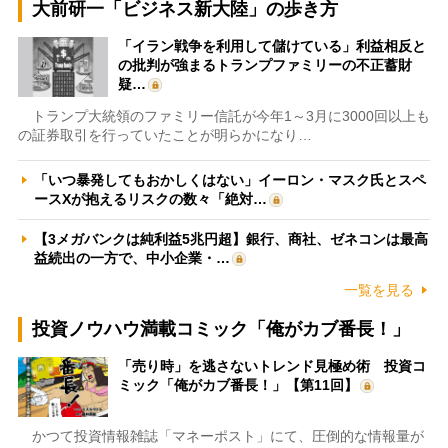
大前研一「ビジネス新大陸」の歩き方
「イラン戦争を利用して儲けている」利益相反と
の批判が強まるトランプファミリーの不正蓄財
疑…
トランプ大統領のファミリー信託が今年1～3月に3000回以上も
の証券取引を行っていたことが明らかになり…
「いつ暴発してもおかしくはない」イーロン・マスク氏とスペ
ースXが抱えるリスクの数々「絶対…
【3メガバンクは純利益5兆円超】銀行、商社、ゼネコンは最高
益続出の一方で、中小企業・…
一覧を見る
投資ノウハウ満載コミック「俺がカブ番長！」
「売り時」を逃さないトレンド見極め術 投資コ
ミック「俺がカブ番長！」【第11回】
かつて投資情報雑誌「マネーポスト」にて、圧倒的な情報量が