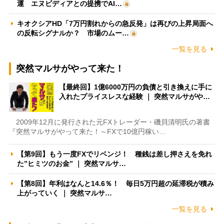
運 エヌビディアとの提携でAI…
キオクシアHD「7万円割れからの急反発」は再びの上昇局面へ
の反転シグナルか？ 市場のムー…
一覧を見る
突然マルサがやって来た！
【最終回】1億6000万円の負債と引き換えに手に
入れたプライスレスな経験 ｜ 突然マルサがや…
2009年12月に発行された元FXトレーダー・磯貝清明氏の著書
『突然マルサがやって来た！～FXで10億円稼い…
【第9回】もう一度FXでリベンジ！ 種銭は差し押さえを免れ
た”ヒミツのお金” ｜ 突然マルサ…
【第8回】年利はなんと14.6％！ 毎日5万円超の延滞税が積み
上がっていく ｜ 突然マルサ…
一覧を見る