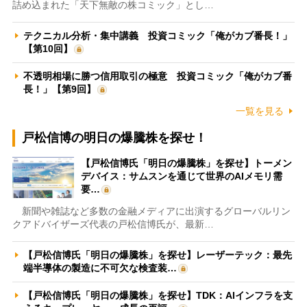
詰め込まれた「天下無敵の株コミック」とし…
テクニカル分析・集中講義 投資コミック「俺がカブ番長！」
【第10回】
不透明相場に勝つ信用取引の極意 投資コミック「俺がカブ番
長！」【第9回】
一覧を見る
戸松信博の明日の爆騰株を探せ！
【戸松信博氏「明日の爆騰株」を探せ】トーメン
デバイス：サムスンを通じて世界のAIメモリ需
要…
新聞や雑誌など多数の金融メディアに出演するグローバルリン
クアドバイザーズ代表の戸松信博氏が、最新…
【戸松信博氏「明日の爆騰株」を探せ】レーザーテック：最先
端半導体の製造に不可欠な検査装…
【戸松信博氏「明日の爆騰株」を探せ】TDK：AIインフラを支