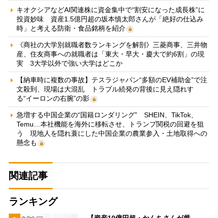
キオクシアなどAI関連株に資金集中で“割安になった成長株”に
投資妙味 資産1.5億円超の坂本慎太郎さんが「絶好の仕込み
時」と考える防衛・食品銘柄を紹介
《商社の大学別就職者数ランキングを解剖》三菱商事、三井物
産、住友商事への就職者は「東大・早大・慶大で約6割」の現
実 3大学以外で強い大学はどこか
【納車時に複数の事故】テスラジャパン“多額のEV補助金”で注
文殺到、現場は大混乱 トラブル続発の背後に見え隠れす
る“イーロンの右腕”の影
急増する中国企業の“国籍ロンダリング” SHEIN、TikTok、
Temu…本社機能を海外に移転させ、トランプ関税の回避を狙
う 現地人を隠れ蓑にした中国企業の農業参入・土地取得への
懸念も
関連記事
ランキング