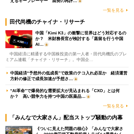
えるキープレーヤー 成長の再評…
一覧を見る
田代尚機のチャイナ・リサーチ
中国「Kimi K3」の衝撃に世界はどう対応するの
か？ 米財務長官が検討する「蒸留を行う中国
AI…
中国経済に精通する中国株投資の第一人者・田代尚機氏のプレ
ミアム連載「チャイナ・リサーチ」。中国企…
中国経済“予想外の低成長”で政策のテコ入れ必至か 経済運営
方針の修正で成長加速が予想さ…
“AI革命”で爆発的な需要拡大が見込まれる「CXO」とは何
か？ 高い競争力を持つ中国の医薬品…
一覧を見る
「みんなで大家さん」配当ストップ騒動の内幕
《ついに見えた問題の核心》「みんなで大家さ