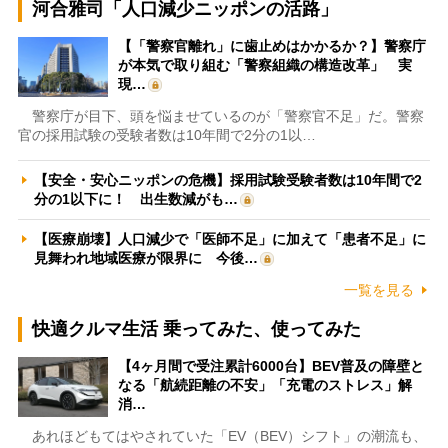
河合雅司「人口減少ニッポンの活路」
【「警察官離れ」に歯止めはかかるか？】警察庁
が本気で取り組む「警察組織の構造改革」 実
現…
警察庁が目下、頭を悩ませているのが「警察官不足」だ。警察
官の採用試験の受験者数は10年間で2分の1以…
【安全・安心ニッポンの危機】採用試験受験者数は10年間で2
分の1以下に！ 出生数減がも…
【医療崩壊】人口減少で「医師不足」に加えて「患者不足」に
見舞われ地域医療が限界に 今後…
一覧を見る
快適クルマ生活 乗ってみた、使ってみた
【4ヶ月間で受注累計6000台】BEV普及の障壁と
なる「航続距離の不安」「充電のストレス」解
消…
あれほどもてはやされていた「EV（BEV）シフト」の潮流も、