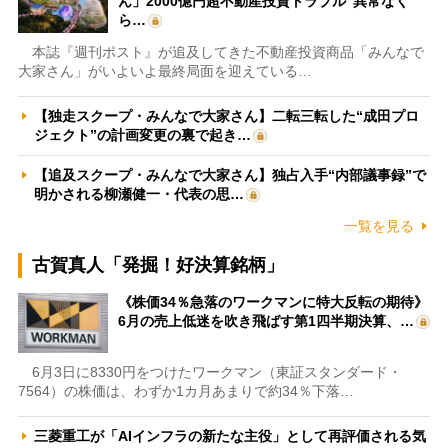
ん」2000億円超不動産投資トラブル“異常なく
ら…
本誌『週刊ポスト』が追及してきた不動産投資商品「みんなで
大家さん」がいよいよ最終局面を迎えている…
【独走スクープ・みんなで大家さん】二転三転した“成田プロ
ジェクト”の計画変更の裏で起き…
【追及スクープ・みんなで大家さん】独占入手“内部議事録”で
明かされる柳瀬健一・代表の思…
一覧を見る
古賀真人「発掘！好決算銘柄」
《株価34％急落のワークマンに特大反転の期待》
6月の売上低迷を吹き飛ばす第1四半期決算、…
6月3日に8330円をつけたワークマン（東証スタンダード・
7564）の株価は、わずか1カ月あまりで約34％下落…
三菱重工が「AIインフラの新たな主役」として再評価される気