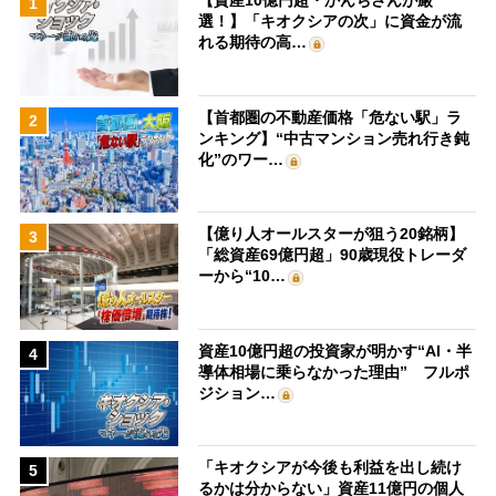
【資産10億円超・かんちさんが厳
1
選！】「キオクシアの次」に資金が流
れる期待の高…
【首都圏の不動産価格「危ない駅」ラ
2
ンキング】“中古マンション売れ行き鈍
化”のワー…
【億り人オールスターが狙う20銘柄】
3
「総資産69億円超」90歳現役トレーダ
ーから“10…
資産10億円超の投資家が明かす“AI・半
4
導体相場に乗らなかった理由” フルポ
ジション…
「キオクシアが今後も利益を出し続け
5
るかは分からない」資産11億円の個人