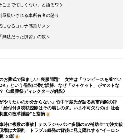
そこまで忙しくない」と語るワケ
利屋扱いされる車所有者の怒り
気になるコロナ感染リスク
「無駄だった慣習」の数々
のお葬式で悩ましい“喪服問題” 女性は「ワンピースを着てい
OK」という俗説に潜む誤解、なぜ「ジャケット」がマストな
？《1級葬祭ディレクターが解説》
がやりたいのか分からない」竹中平蔵氏が語る高市内閣の評
「給付付き税額控除はその場しのぎ」いま不可欠なのは“社会
制度の改革議論”と指摘
車時に複数の事故】テスラジャパン“多額のEV補助金”で注文殺
現場は大混乱 トラブル続発の背後に見え隠れする“イーロン
腕”の影