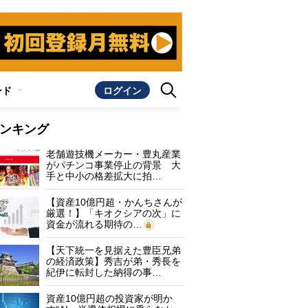
ンド
ログイン
ンキング
老舗遊技機メーカー・豊丸産業
がパチンコ事業停止の背景 大
手と中小の格差拡大に拍…
【資産10億円超・かんちさんが
厳選！】「キオクシアの次」に
資金が流れる期待の…
【天下統一を見据えた豊臣兄弟
の経済政策】秀吉が弟・秀長を
紀伊に転封した納得の事…
資産10億円超の投資家が明か