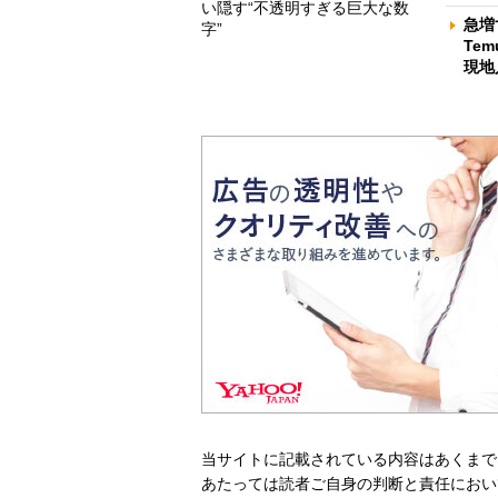
い隠す“不透明すぎる巨大な数
急増
字”
Te
現地
当サイトに記載されている内容はあくまで
あたっては読者ご自身の判断と責任におい