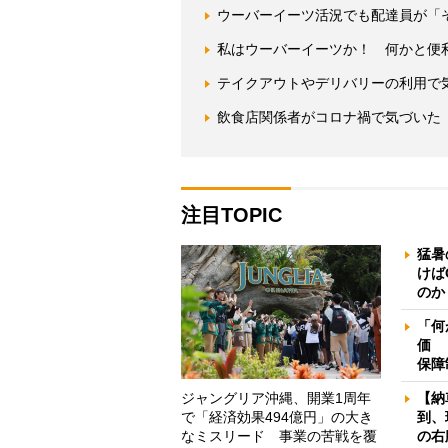
ウーバーイーツ活況でも配達員が「
私はウーバーイーツか！ 何かと便
テイクアウトやデリバリーの利用で
飲食店関係者がコロナ禍で気づいた
注目TOPIC
猛暑
けば
のか
「何
価 
保障
ジャングリア沖縄、開業1周年
【納
で「経済効果494億円」の大き
到、
なミスリード 事業の苦戦を覆
の右