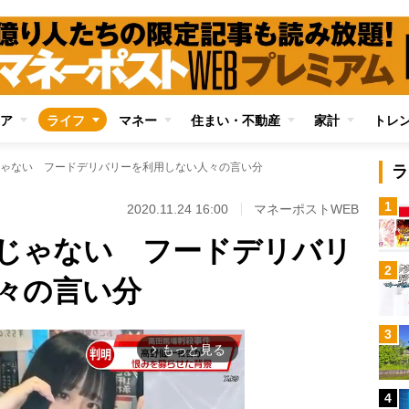
ア
ライフ
マネー
住まい・不動産
家計
トレ
ゃない フードデリバリーを利用しない人々の言い分
ラ
1
2020.11.24 16:00
マネーポストWEB
じゃない フードデリバリ
2
々の言い分
3
もっと見る
arrow_forward_ios
4