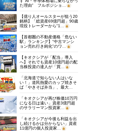
す“AI・半導体相場に乗らなかっ
た理由” フルポジショ…
【億り人オールスターが狙う20
銘柄】「総資産69億円超」90歳
現役トレーダーから“1…
【首都圏の不動産価格「危ない
駅」ランキング】“中古マンシ
ョン売れ行き鈍化”のワ…
【キオクシアが「配当」導入
へ】それでも資産10億円超の配
当株投資の達人が「買…
「北海道で知らない人はいな
い！」道民熱愛のカップ焼きそ
ば「やきそば弁当」、最大…
「キオクシアが再び株価10万円
になる日は遠い」資産3億円超
のサラリーマン投資家…
「キオクシアが今後も利益を出
し続けるかは分からない」資産
11億円の個人投資家…