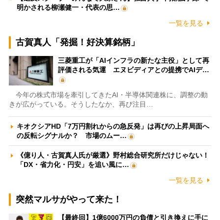
明かされる柳瀬健一・代表の思…
一覧を見る
古賀真人「発掘！好決算銘柄」
三菱重工が「AIインフラの新たな主役」として再
評価される気運 エヌビディアとの提携でAIデ…
今年の株式市場を牽引してきたAI・半導体関連株に、調整の動
きが広がっている。そうしたなか、再び注目…
キオクシアHD「7万円割れからの急反発」は再びの上昇局面へ
の反転シグナルか？ 市場のムー…
《億り人・古賀真人氏が厳選》野村総合研究所だけじゃない！
「DX・省力化・円安」を追い風に…
一覧を見る
突然マルサがやって来た！
【最終回】1億6000万円の負債と引き換えに手に