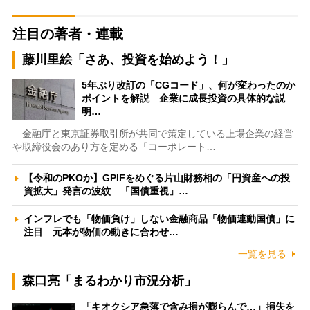
注目の著者・連載
藤川里絵「さあ、投資を始めよう！」
5年ぶり改訂の「CGコード」、何が変わったのか
ポイントを解説 企業に成長投資の具体的な説
明…
金融庁と東京証券取引所が共同で策定している上場企業の経営
や取締役会のあり方を定める「コーポレート…
【令和のPKOか】GPIFをめぐる片山財務相の「円資産への投
資拡大」発言の波紋 「国債重視」…
インフレでも「物価負け」しない金融商品「物価連動国債」に
注目 元本が物価の動きに合わせ…
一覧を見る
森口亮「まるわかり市況分析」
「キオクシア急落で含み損が膨らんで…」損失を