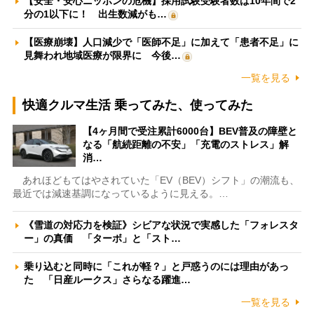
【安全・安心ニッポンの危機】採用試験受験者数は10年間で2
分の1以下に！ 出生数減がも…
【医療崩壊】人口減少で「医師不足」に加えて「患者不足」に
見舞われ地域医療が限界に 今後…
一覧を見る
快適クルマ生活 乗ってみた、使ってみた
【4ヶ月間で受注累計6000台】BEV普及の障壁と
なる「航続距離の不安」「充電のストレス」解
消…
あれほどもてはやされていた「EV（BEV）シフト」の潮流も、
最近では減速基調になっているように見える。…
《雪道の対応力を検証》シビアな状況で実感した「フォレスタ
ー」の真価 「ターボ」と「スト…
乗り込むと同時に「これが軽？」と戸惑うのには理由があっ
た 「日産ルークス」さらなる躍進…
一覧を見る