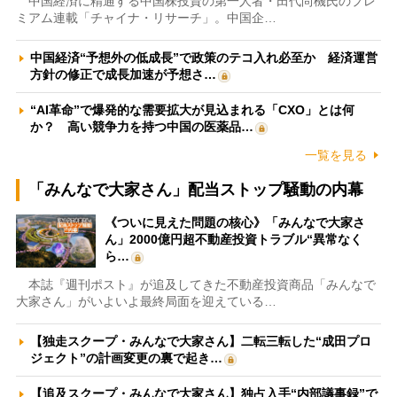
中国経済に精通する中国株投資の第一人者・田代尚機氏のプレ
ミアム連載「チャイナ・リサーチ」。中国企…
中国経済“予想外の低成長”で政策のテコ入れ必至か 経済運営
方針の修正で成長加速が予想さ…
“AI革命”で爆発的な需要拡大が見込まれる「CXO」とは何
か？ 高い競争力を持つ中国の医薬品…
一覧を見る
「みんなで大家さん」配当ストップ騒動の内幕
《ついに見えた問題の核心》「みんなで大家さ
ん」2000億円超不動産投資トラブル“異常なく
ら…
本誌『週刊ポスト』が追及してきた不動産投資商品「みんなで
大家さん」がいよいよ最終局面を迎えている…
【独走スクープ・みんなで大家さん】二転三転した“成田プロ
ジェクト”の計画変更の裏で起き…
【追及スクープ・みんなで大家さん】独占入手“内部議事録”で