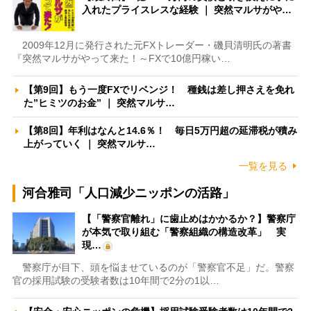
入れたプライスレスな経験 ｜ 突然マルサがや…
2009年12月に発行された元FXトレーダー・磯貝清明氏の著書
『突然マルサがやって来た！～FXで10億円稼い…
【第9回】もう一度FXでリベンジ！ 種銭は差し押さえを免れ
た”ヒミツのお金” ｜ 突然マルサ…
【第8回】年利はなんと14.6％！ 毎日5万円超の延滞税が積み
上がっていく ｜ 突然マルサ…
一覧を見る
河合雅司「人口減少ニッポンの活路」
【「警察官離れ」に歯止めはかかるか？】警察庁
が本気で取り組む「警察組織の構造改革」 実
現…
警察庁が目下、頭を悩ませているのが「警察官不足」だ。警察
官の採用試験の受験者数は10年間で2分の1以…