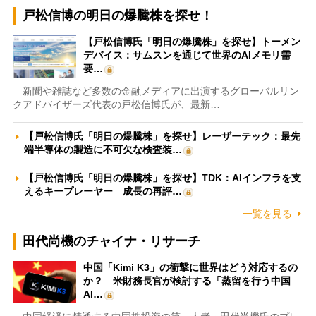
戸松信博の明日の爆騰株を探せ！
【戸松信博氏「明日の爆騰株」を探せ】トーメン
デバイス：サムスンを通じて世界のAIメモリ需
要…
新聞や雑誌など多数の金融メディアに出演するグローバルリン
クアドバイザーズ代表の戸松信博氏が、最新…
【戸松信博氏「明日の爆騰株」を探せ】レーザーテック：最先
端半導体の製造に不可欠な検査装…
【戸松信博氏「明日の爆騰株」を探せ】TDK：AIインフラを支
えるキープレーヤー 成長の再評…
一覧を見る
田代尚機のチャイナ・リサーチ
中国「Kimi K3」の衝撃に世界はどう対応するの
か？ 米財務長官が検討する「蒸留を行う中国
AI…