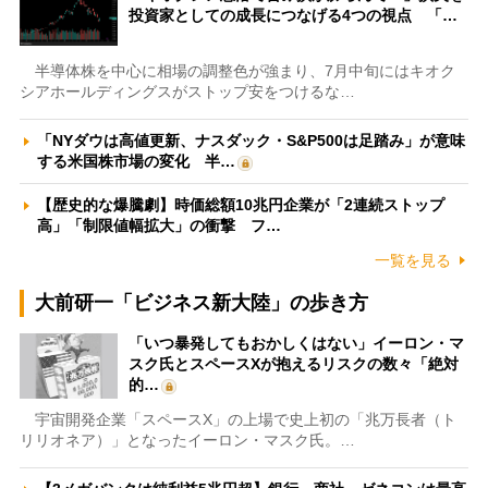
投資家としての成長につなげる4つの視点 「…
半導体株を中心に相場の調整色が強まり、7月中旬にはキオク
シアホールディングスがストップ安をつけるな…
「NYダウは高値更新、ナスダック・S&P500は足踏み」が意味
する米国株市場の変化 半…
【歴史的な爆騰劇】時価総額10兆円企業が「2連続ストップ
高」「制限値幅拡大」の衝撃 フ…
一覧を見る
大前研一「ビジネス新大陸」の歩き方
「いつ暴発してもおかしくはない」イーロン・マ
スク氏とスペースXが抱えるリスクの数々「絶対
的…
宇宙開発企業「スペースX」の上場で史上初の「兆万長者（ト
リリオネア）」となったイーロン・マスク氏。…