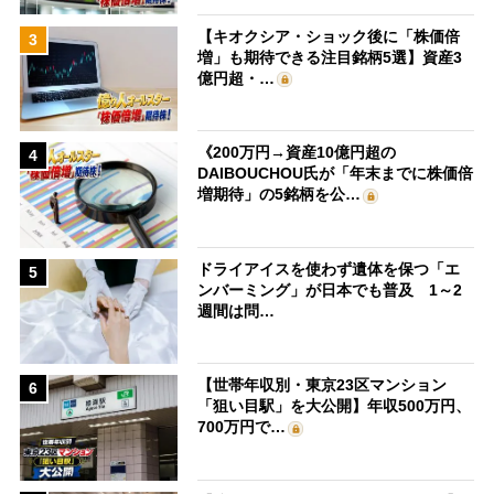
【キオクシア・ショック後に「株価倍
3
増」も期待できる注目銘柄5選】資産3
億円超・…
《200万円→資産10億円超の
4
DAIBOUCHOU氏が「年末までに株価倍
増期待」の5銘柄を公…
ドライアイスを使わず遺体を保つ「エ
5
ンバーミング」が日本でも普及 1～2
週間は問…
【世帯年収別・東京23区マンション
6
「狙い目駅」を大公開】年収500万円、
700万円で…