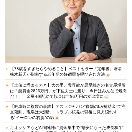
【75歳をすぎたらやめること】ベストセラー『定年後』著者・
楠木新氏が指南する老年期の好循環を呼び込む方法
【土俵に埋まるカネ】大の里、豊昇龍が黒星続きの名古屋場所
は「懸賞金2826万円」が下位力士に渡り「今日はみんなで焼肉
だ！」 金星4個配給で協会は年96万円の支出増に
【納車時に複数の事故】テスラジャパン“多額のEV補助金”で注
文殺到、現場は大混乱 トラブル続発の背後に見え隠れす
る“イーロンの右腕”の影
キオクシアなどAI関連株に資金集中で“割安になった成長株”に