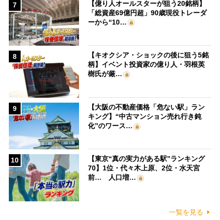
【億り人オールスターが狙う20銘柄】
7
「総資産69億円超」90歳現役トレーダ
ーから“10…
【キオクシア・ショックの後に狙う5銘
8
柄】イベント投資家の億り人・羽根英
樹氏が厳…
【大阪の不動産価格「危ない駅」ラン
9
キング】“中古マンション売れ行き鈍
化”のワース…
【東京“真の実力がある駅”ランキング
10
70】1位・代々木上原、2位・水天宮
前… 人口増…
一覧を見る