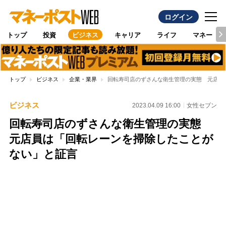
ログイン
トップ
投資
ビジネス
キャリア
ライフ
マネー
トップ
ビジネス
企業・業界
回転寿司店のずさんな衛生管理の実態 元店員
ビジネス
2023.04.09 16:00
女性セブン
回転寿司店のずさんな衛生管理の実態
元店員は「回転レーンを掃除したことが
ない」と証言
Loaded
:
100.00%
/
Unmute