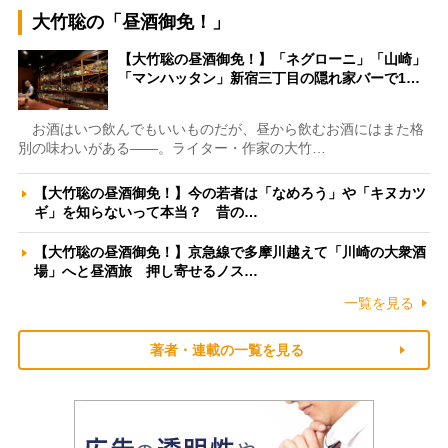
大竹聡の「昼酒御免！」
【大竹聡の昼酒御免！】「ネグローニ」「山崎」
「マンハッタン」新宿三丁目の隠れ家バーで1…
お酒はいつ飲んでもいいものだが、昼から飲むお酒にはまた格
別の味わいがある――。ライター・作家の大竹…
【大竹聡の昼酒御免！】今の若者は「なめろう」や「キヌカツ
ギ」を知らないって本当？ 昔の…
【大竹聡の昼酒御免！】京急線で多摩川越えて「川崎の大衆酒
場」へと昼酒旅 押し寄せるノス…
一覧を見る
著者・連載の一覧を見る