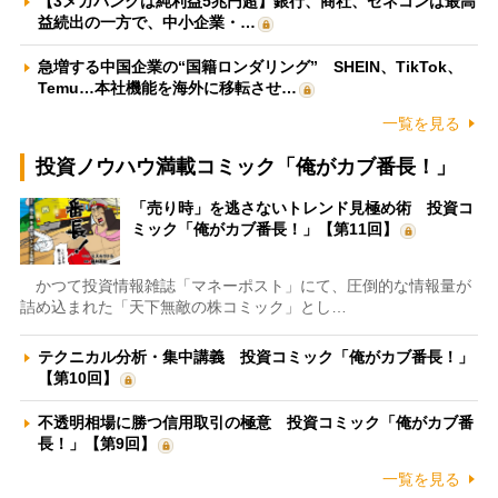
【3メガバンクは純利益5兆円超】銀行、商社、ゼネコンは最高
益続出の一方で、中小企業・…
急増する中国企業の“国籍ロンダリング” SHEIN、TikTok、
Temu…本社機能を海外に移転させ…
一覧を見る
投資ノウハウ満載コミック「俺がカブ番長！」
「売り時」を逃さないトレンド見極め術 投資コ
ミック「俺がカブ番長！」【第11回】
かつて投資情報雑誌「マネーポスト」にて、圧倒的な情報量が
詰め込まれた「天下無敵の株コミック」とし…
テクニカル分析・集中講義 投資コミック「俺がカブ番長！」
【第10回】
不透明相場に勝つ信用取引の極意 投資コミック「俺がカブ番
長！」【第9回】
一覧を見る