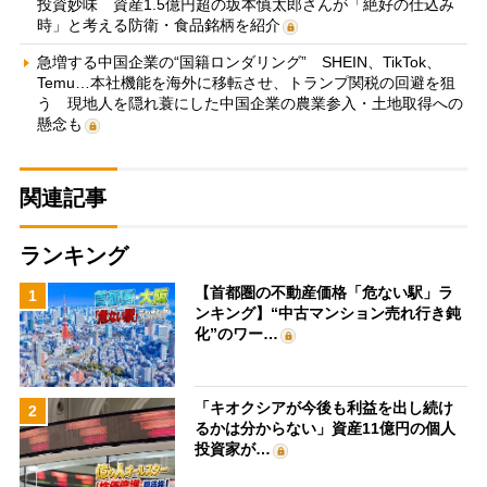
投資妙味 資産1.5億円超の坂本慎太郎さんが「絶好の仕込み
時」と考える防衛・食品銘柄を紹介
急増する中国企業の“国籍ロンダリング” SHEIN、TikTok、
Temu…本社機能を海外に移転させ、トランプ関税の回避を狙
う 現地人を隠れ蓑にした中国企業の農業参入・土地取得への
懸念も
関連記事
ランキング
【首都圏の不動産価格「危ない駅」ラ
1
ンキング】“中古マンション売れ行き鈍
化”のワー…
「キオクシアが今後も利益を出し続け
2
るかは分からない」資産11億円の個人
投資家が…