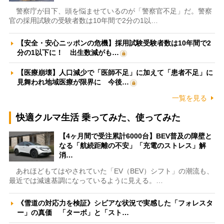
警察庁が目下、頭を悩ませているのが「警察官不足」だ。警察
官の採用試験の受験者数は10年間で2分の1以…
【安全・安心ニッポンの危機】採用試験受験者数は10年間で2
分の1以下に！ 出生数減がも…
【医療崩壊】人口減少で「医師不足」に加えて「患者不足」に
見舞われ地域医療が限界に 今後…
一覧を見る
快適クルマ生活 乗ってみた、使ってみた
【4ヶ月間で受注累計6000台】BEV普及の障壁と
なる「航続距離の不安」「充電のストレス」解
消…
あれほどもてはやされていた「EV（BEV）シフト」の潮流も、
最近では減速基調になっているように見える。…
《雪道の対応力を検証》シビアな状況で実感した「フォレスタ
ー」の真価 「ターボ」と「スト…