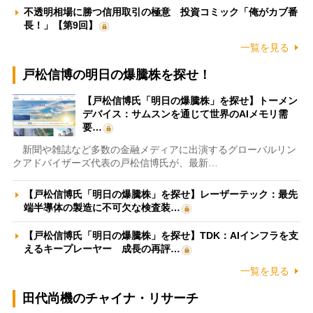
不透明相場に勝つ信用取引の極意 投資コミック「俺がカブ番
長！」【第9回】
一覧を見る
戸松信博の明日の爆騰株を探せ！
【戸松信博氏「明日の爆騰株」を探せ】トーメン
デバイス：サムスンを通じて世界のAIメモリ需
要…
新聞や雑誌など多数の金融メディアに出演するグローバルリン
クアドバイザーズ代表の戸松信博氏が、最新…
【戸松信博氏「明日の爆騰株」を探せ】レーザーテック：最先
端半導体の製造に不可欠な検査装…
【戸松信博氏「明日の爆騰株」を探せ】TDK：AIインフラを支
えるキープレーヤー 成長の再評…
一覧を見る
田代尚機のチャイナ・リサーチ