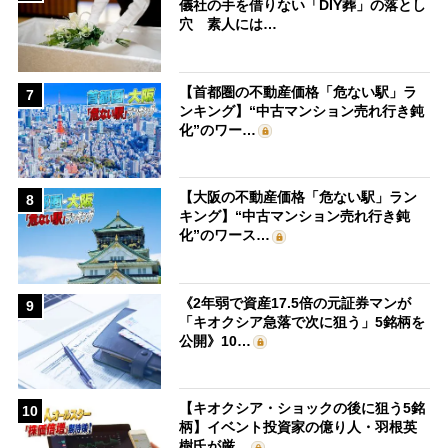
儀社の手を借りない「DIY葬」の落とし
穴 素人には…
【首都圏の不動産価格「危ない駅」ラ
7
ンキング】“中古マンション売れ行き鈍
化”のワー…
【大阪の不動産価格「危ない駅」ラン
8
キング】“中古マンション売れ行き鈍
化”のワース…
《2年弱で資産17.5倍の元証券マンが
9
「キオクシア急落で次に狙う」5銘柄を
公開》10…
【キオクシア・ショックの後に狙う5銘
10
柄】イベント投資家の億り人・羽根英
樹氏が厳…