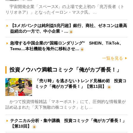
宇宙開発企業「スペースX」の上場で史上初の「兆万長者（ト
リリオネア）」となったイーロン・マスク氏。…
【3メガバンクは純利益5兆円超】銀行、商社、ゼネコンは最高
益続出の一方で、中小企業・…
急増する中国企業の“国籍ロンダリング” SHEIN、TikTok、
Temu…本社機能を海外に移転させ…
一覧を見る
投資ノウハウ満載コミック「俺がカブ番長！」
「売り時」を逃さないトレンド見極め術 投資コ
ミック「俺がカブ番長！」【第11回】
かつて投資情報雑誌「マネーポスト」にて、圧倒的な情報量が
詰め込まれた「天下無敵の株コミック」とし…
テクニカル分析・集中講義 投資コミック「俺がカブ番長！」
【第10回】