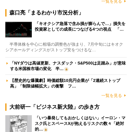
一覧を見る
森口亮「まるわかり市況分析」
「キオクシア急落で含み損が膨らんで…」損失を
投資家としての成長につなげる4つの視点 「…
半導体株を中心に相場の調整色が強まり、7月中旬にはキオク
シアホールディングスがストップ安をつけるな…
「NYダウは高値更新、ナスダック・S&P500は足踏み」が意味
する米国株市場の変化 半…
【歴史的な爆騰劇】時価総額10兆円企業が「2連続ストップ
高」「制限値幅拡大」の衝撃 フ…
一覧を見る
大前研一「ビジネス新大陸」の歩き方
「いつ暴発してもおかしくはない」イーロン・マ
スク氏とスペースXが抱えるリスクの数々「絶対
的…