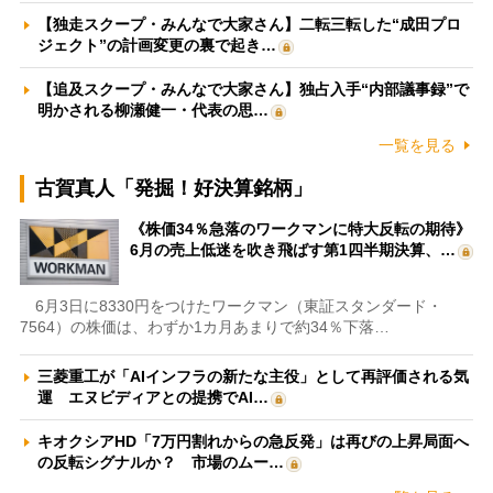
【独走スクープ・みんなで大家さん】二転三転した“成田プロ
ジェクト”の計画変更の裏で起き…
【追及スクープ・みんなで大家さん】独占入手“内部議事録”で
明かされる柳瀬健一・代表の思…
一覧を見る
古賀真人「発掘！好決算銘柄」
《株価34％急落のワークマンに特大反転の期待》
6月の売上低迷を吹き飛ばす第1四半期決算、…
6月3日に8330円をつけたワークマン（東証スタンダード・
7564）の株価は、わずか1カ月あまりで約34％下落…
三菱重工が「AIインフラの新たな主役」として再評価される気
運 エヌビディアとの提携でAI…
キオクシアHD「7万円割れからの急反発」は再びの上昇局面へ
の反転シグナルか？ 市場のムー…