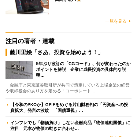
一覧を見る
注目の著者・連載
藤川里絵「さあ、投資を始めよう！」
5年ぶり改訂の「CGコード」、何が変わったのか
ポイントを解説 企業に成長投資の具体的な説
明…
金融庁と東京証券取引所が共同で策定している上場企業の経営
や取締役会のあり方を定める「コーポレート…
【令和のPKOか】GPIFをめぐる片山財務相の「円資産への投
資拡大」発言の波紋 「国債重視」…
インフレでも「物価負け」しない金融商品「物価連動国債」に
注目 元本が物価の動きに合わせ…