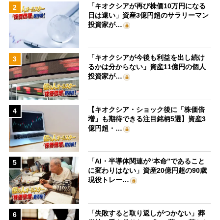
「キオクシアが再び株価10万円になる
2
日は遠い」資産3億円超のサラリーマン
投資家が…
「キオクシアが今後も利益を出し続け
3
るかは分からない」資産11億円の個人
投資家が…
【キオクシア・ショック後に「株価倍
4
増」も期待できる注目銘柄5選】資産3
億円超・…
「AI・半導体関連が“本命”であること
5
に変わりはない」資産20億円超の90歳
現役トレー…
「失敗すると取り返しがつかない」葬
6