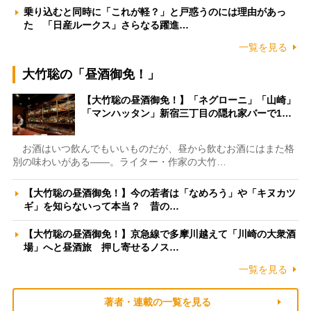
乗り込むと同時に「これが軽？」と戸惑うのには理由があっ
た 「日産ルークス」さらなる躍進…
一覧を見る
大竹聡の「昼酒御免！」
【大竹聡の昼酒御免！】「ネグローニ」「山崎」
「マンハッタン」新宿三丁目の隠れ家バーで1…
お酒はいつ飲んでもいいものだが、昼から飲むお酒にはまた格
別の味わいがある――。ライター・作家の大竹…
【大竹聡の昼酒御免！】今の若者は「なめろう」や「キヌカツ
ギ」を知らないって本当？ 昔の…
【大竹聡の昼酒御免！】京急線で多摩川越えて「川崎の大衆酒
場」へと昼酒旅 押し寄せるノス…
一覧を見る
著者・連載の一覧を見る