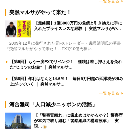
一覧を見る
突然マルサがやって来た！
【最終回】1億6000万円の負債と引き換えに手に
入れたプライスレスな経験 ｜ 突然マルサがや…
2009年12月に発行された元FXトレーダー・磯貝清明氏の著書
『突然マルサがやって来た！～FXで10億円稼い…
【第9回】もう一度FXでリベンジ！ 種銭は差し押さえを免れ
た”ヒミツのお金” ｜ 突然マルサ…
【第8回】年利はなんと14.6％！ 毎日5万円超の延滞税が積み
上がっていく ｜ 突然マルサ…
一覧を見る
河合雅司「人口減少ニッポンの活路」
【「警察官離れ」に歯止めはかかるか？】警察庁
が本気で取り組む「警察組織の構造改革」 実
現…