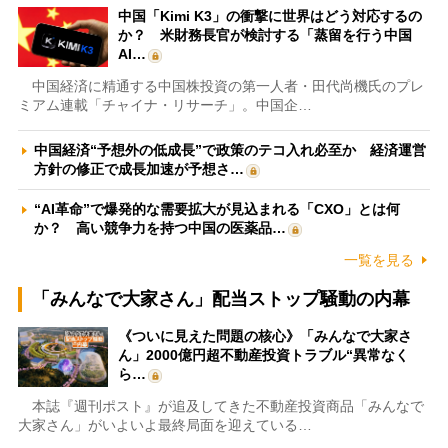
中国「Kimi K3」の衝撃に世界はどう対応するの
か？ 米財務長官が検討する「蒸留を行う中国
AI…
中国経済に精通する中国株投資の第一人者・田代尚機氏のプレ
ミアム連載「チャイナ・リサーチ」。中国企…
中国経済“予想外の低成長”で政策のテコ入れ必至か 経済運営
方針の修正で成長加速が予想さ…
“AI革命”で爆発的な需要拡大が見込まれる「CXO」とは何
か？ 高い競争力を持つ中国の医薬品…
一覧を見る
「みんなで大家さん」配当ストップ騒動の内幕
《ついに見えた問題の核心》「みんなで大家さ
ん」2000億円超不動産投資トラブル“異常なく
ら…
本誌『週刊ポスト』が追及してきた不動産投資商品「みんなで
大家さん」がいよいよ最終局面を迎えている…