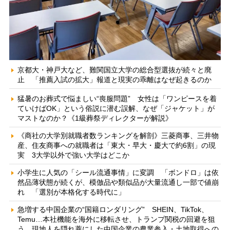
京都大・神戸大など、難関国立大学の総合型選抜が続々と廃
止 「推薦入試の拡大」報道と現実の乖離はなぜ起きるのか
猛暑のお葬式で悩ましい“喪服問題” 女性は「ワンピースを着
ていけばOK」という俗説に潜む誤解、なぜ「ジャケット」が
マストなのか？《1級葬祭ディレクターが解説》
《商社の大学別就職者数ランキングを解剖》三菱商事、三井物
産、住友商事への就職者は「東大・早大・慶大で約6割」の現
実 3大学以外で強い大学はどこか
小学生に人気の「シール流通事情」に変調 「ボンドロ」は依
然品薄状態が続くが、模倣品や類似品が大量流通し一部で値崩
れ 「選別が本格化する時代に」
急増する中国企業の“国籍ロンダリング” SHEIN、TikTok、
Temu…本社機能を海外に移転させ、トランプ関税の回避を狙
う 現地人を隠れ蓑にした中国企業の農業参入・土地取得への