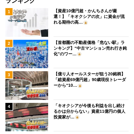
ランキング
【資産10億円超・かんちさんが厳
1
選！】「キオクシアの次」に資金が流
れる期待の高…
【首都圏の不動産価格「危ない駅」ラ
2
ンキング】“中古マンション売れ行き鈍
化”のワー…
【億り人オールスターが狙う20銘柄】
3
「総資産69億円超」90歳現役トレーダ
ーから“10…
「キオクシアが今後も利益を出し続け
4
るかは分からない」資産11億円の個人
投資家が…