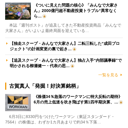
《ついに見えた問題の核心》「みんなで大家さ
ん」2000億円超不動産投資トラブル“異常なく
ら…
本誌『週刊ポスト』が追及してきた不動産投資商品「みんなで
大家さん」がいよいよ最終局面を迎えている…
【独走スクープ・みんなで大家さん】二転三転した“成田プロ
ジェクト”の計画変更の裏で起き…
【追及スクープ・みんなで大家さん】独占入手“内部議事録”で
明かされる柳瀬健一・代表の思…
一覧を見る
古賀真人「発掘！好決算銘柄」
《株価34％急落のワークマンに特大反転の期待》
6月の売上低迷を吹き飛ばす第1四半期決算、…
6月3日に8330円をつけたワークマン（東証スタンダード・
7564）の株価は、わずか1カ月あまりで約34％下落…