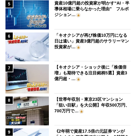
資産10億円超の投資家が明かす“AI・半
5
導体相場に乗らなかった理由” フルポ
ジション…
「キオクシアが再び株価10万円になる
6
日は遠い」資産3億円超のサラリーマン
投資家が…
【キオクシア・ショック後に「株価倍
7
増」も期待できる注目銘柄5選】資産3
億円超・…
【世帯年収別・東京23区マンション
8
「狙い目駅」を大公開】年収500万円、
700万円で…
《2年弱で資産17.5倍の元証券マンが
9