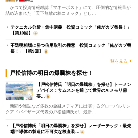
かつて投資情報雑誌「マネーポスト」にて、圧倒的な情報量が
詰め込まれた「天下無敵の株コミック」とし…
テクニカル分析・集中講義 投資コミック「俺がカブ番長！」
【第10回】
不透明相場に勝つ信用取引の極意 投資コミック「俺がカブ番
長！」【第9回】
一覧を見る
戸松信博の明日の爆騰株を探せ！
【戸松信博氏「明日の爆騰株」を探せ】トーメン
デバイス：サムスンを通じて世界のAIメモリ需
要…
新聞や雑誌など多数の金融メディアに出演するグローバルリン
クアドバイザーズ代表の戸松信博氏が、最新…
【戸松信博氏「明日の爆騰株」を探せ】レーザーテック：最先
端半導体の製造に不可欠な検査装…