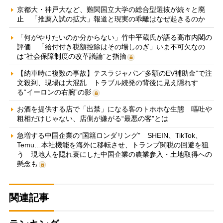
京都大・神戸大など、難関国立大学の総合型選抜が続々と廃
止 「推薦入試の拡大」報道と現実の乖離はなぜ起きるのか
「何がやりたいのか分からない」竹中平蔵氏が語る高市内閣の
評価 「給付付き税額控除はその場しのぎ」いま不可欠なの
は“社会保障制度の改革議論”と指摘
【納車時に複数の事故】テスラジャパン“多額のEV補助金”で注
文殺到、現場は大混乱 トラブル続発の背後に見え隠れす
る“イーロンの右腕”の影
お酒を提供する店で「出禁」になる客のトホホな生態 嘔吐や
粗相だけじゃない、店側が嫌がる“最悪の客”とは
急増する中国企業の“国籍ロンダリング” SHEIN、TikTok、
Temu…本社機能を海外に移転させ、トランプ関税の回避を狙
う 現地人を隠れ蓑にした中国企業の農業参入・土地取得への
懸念も
関連記事