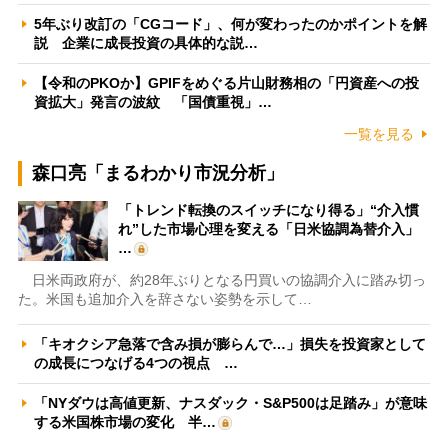
5年ぶり改訂の「CGコード」、何が変わったのかポイントを解
説 企業に成長投資の具体的な説…
【令和のPKOか】GPIFをめぐる片山財務相の「円資産への投
資拡大」発言の波紋 「国債重視」…
一覧を見る
森口亮「まるわかり市況分析」
「トレンド転換のスイッチになり得る」“介入慣
れ”した市場心理を変える「日米協調為替介入」
…
日米両政府が、約28年ぶりとなる円買いの協調介入に踏み切っ
た。米国も追加介入を辞さない姿勢を示して…
「キオクシア急落で含み損が膨らんで…」損失を投資家として
の成長につなげる4つの視点 …
「NYダウは高値更新、ナスダック・S&P500は足踏み」が意味
する米国株市場の変化 半…