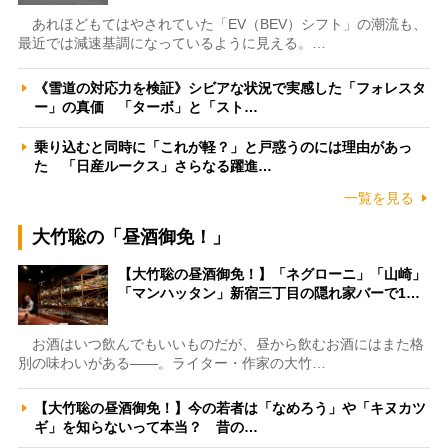
あれほどもてはやされていた「EV（BEV）シフト」の潮流も、
最近では減速基調になっているように見える。…
《雪道の対応力を検証》シビアな状況で実感した「フォレスタ
ー」の真価 「ターボ」と「スト…
乗り込むと同時に「これが軽？」と戸惑うのには理由があっ
た 「日産ルークス」さらなる躍進…
一覧を見る
大竹聡の「昼酒御免！」
【大竹聡の昼酒御免！】「ネグローニ」「山崎」
「マンハッタン」新宿三丁目の隠れ家バーで1…
お酒はいつ飲んでもいいものだが、昼から飲むお酒にはまた格
別の味わいがある――。ライター・作家の大竹…
【大竹聡の昼酒御免！】今の若者は「なめろう」や「キヌカツ
ギ」を知らないって本当？ 昔の…