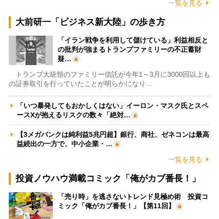
一覧を見る
大前研一「ビジネス新大陸」の歩き方
「イラン戦争を利用して儲けている」利益相反と
の批判が強まるトランプファミリーの不正蓄財
疑…
トランプ大統領のファミリー信託が今年1～3月に3000回以上も
の証券取引を行っていたことが明らかになり…
「いつ暴発してもおかしくはない」イーロン・マスク氏とスペ
ースXが抱えるリスクの数々「絶対…
【3メガバンクは純利益5兆円超】銀行、商社、ゼネコンは最高
益続出の一方で、中小企業・…
一覧を見る
投資ノウハウ満載コミック「俺がカブ番長！」
「売り時」を逃さないトレンド見極め術 投資コ
ミック「俺がカブ番長！」【第11回】