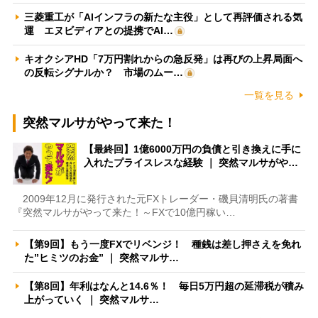
三菱重工が「AIインフラの新たな主役」として再評価される気
運 エヌビディアとの提携でAI…
キオクシアHD「7万円割れからの急反発」は再びの上昇局面へ
の反転シグナルか？ 市場のムー…
一覧を見る
突然マルサがやって来た！
【最終回】1億6000万円の負債と引き換えに手に
入れたプライスレスな経験 ｜ 突然マルサがや…
2009年12月に発行された元FXトレーダー・磯貝清明氏の著書
『突然マルサがやって来た！～FXで10億円稼い…
【第9回】もう一度FXでリベンジ！ 種銭は差し押さえを免れ
た”ヒミツのお金” ｜ 突然マルサ…
【第8回】年利はなんと14.6％！ 毎日5万円超の延滞税が積み
上がっていく ｜ 突然マルサ…