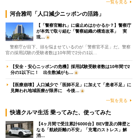
一覧を見る
河合雅司「人口減少ニッポンの活路」
【「警察官離れ」に歯止めはかかるか？】警察庁
が本気で取り組む「警察組織の構造改革」 実
現…
警察庁が目下、頭を悩ませているのが「警察官不足」だ。警察
官の採用試験の受験者数は10年間で2分の1以…
【安全・安心ニッポンの危機】採用試験受験者数は10年間で2
分の1以下に！ 出生数減がも…
【医療崩壊】人口減少で「医師不足」に加えて「患者不足」に
見舞われ地域医療が限界に 今後…
一覧を見る
快適クルマ生活 乗ってみた、使ってみた
【4ヶ月間で受注累計6000台】BEV普及の障壁と
なる「航続距離の不安」「充電のストレス」解
消…