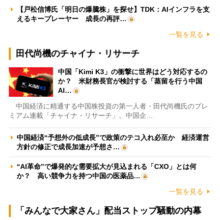
【戸松信博氏「明日の爆騰株」を探せ】TDK：AIインフラを支
えるキープレーヤー 成長の再評…
一覧を見る
田代尚機のチャイナ・リサーチ
中国「Kimi K3」の衝撃に世界はどう対応するの
か？ 米財務長官が検討する「蒸留を行う中国
AI…
中国経済に精通する中国株投資の第一人者・田代尚機氏のプレ
ミアム連載「チャイナ・リサーチ」。中国企…
中国経済“予想外の低成長”で政策のテコ入れ必至か 経済運営
方針の修正で成長加速が予想さ…
“AI革命”で爆発的な需要拡大が見込まれる「CXO」とは何
か？ 高い競争力を持つ中国の医薬品…
一覧を見る
「みんなで大家さん」配当ストップ騒動の内幕