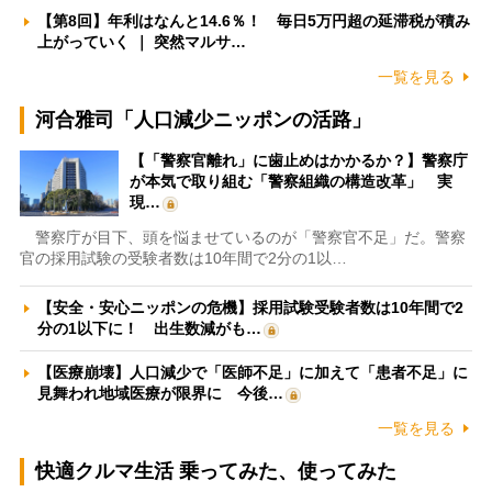
【第8回】年利はなんと14.6％！ 毎日5万円超の延滞税が積み
上がっていく ｜ 突然マルサ…
一覧を見る
河合雅司「人口減少ニッポンの活路」
【「警察官離れ」に歯止めはかかるか？】警察庁
が本気で取り組む「警察組織の構造改革」 実
現…
警察庁が目下、頭を悩ませているのが「警察官不足」だ。警察
官の採用試験の受験者数は10年間で2分の1以…
【安全・安心ニッポンの危機】採用試験受験者数は10年間で2
分の1以下に！ 出生数減がも…
【医療崩壊】人口減少で「医師不足」に加えて「患者不足」に
見舞われ地域医療が限界に 今後…
一覧を見る
快適クルマ生活 乗ってみた、使ってみた