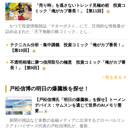
「売り時」を逃さないトレンド見極め術 投資コ
ミック「俺がカブ番長！」【第11回】
かつて投資情報雑誌「マネーポスト」にて、圧倒的な情報量が
詰め込まれた「天下無敵の株コミック」とし…
テクニカル分析・集中講義 投資コミック「俺がカブ番長！」
【第10回】
不透明相場に勝つ信用取引の極意 投資コミック「俺がカブ番
長！」【第9回】
一覧を見る
戸松信博の明日の爆騰株を探せ！
【戸松信博氏「明日の爆騰株」を探せ】トーメン
デバイス：サムスンを通じて世界のAIメモリ需
要…
新聞や雑誌など多数の金融メディアに出演するグローバルリン
クアドバイザーズ代表の戸松信博氏が、最新…