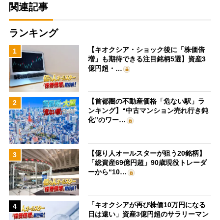
関連記事
ランキング
【キオクシア・ショック後に「株価倍
1
増」も期待できる注目銘柄5選】資産3
億円超・…
【首都圏の不動産価格「危ない駅」ラ
2
ンキング】“中古マンション売れ行き鈍
化”のワー…
【億り人オールスターが狙う20銘柄】
3
「総資産69億円超」90歳現役トレーダ
ーから“10…
「キオクシアが再び株価10万円になる
4
日は遠い」資産3億円超のサラリーマン