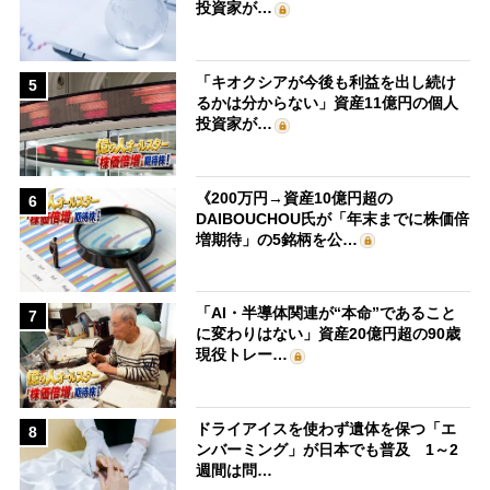
投資家が…
「キオクシアが今後も利益を出し続け
5
るかは分からない」資産11億円の個人
投資家が…
《200万円→資産10億円超の
6
DAIBOUCHOU氏が「年末までに株価倍
増期待」の5銘柄を公…
「AI・半導体関連が“本命”であること
7
に変わりはない」資産20億円超の90歳
現役トレー…
ドライアイスを使わず遺体を保つ「エ
8
ンバーミング」が日本でも普及 1～2
週間は問…