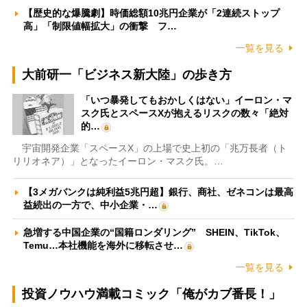
【歴史的な爆騰劇】時価総額10兆円企業が「2連続ストップ
高」「制限値幅拡大」の衝撃 フ…
一覧を見る
大前研一「ビジネス新大陸」の歩き方
「いつ暴発してもおかしくはない」イーロン・マ
スク氏とスペースXが抱えるリスクの数々「絶対
的…
宇宙開発企業「スペースX」の上場で史上初の「兆万長者（ト
リリオネア）」となったイーロン・マスク氏。…
【3メガバンクは純利益5兆円超】銀行、商社、ゼネコンは最高
益続出の一方で、中小企業・…
急増する中国企業の“国籍ロンダリング” SHEIN、TikTok、
Temu…本社機能を海外に移転させ…
一覧を見る
投資ノウハウ満載コミック「俺がカブ番長！」