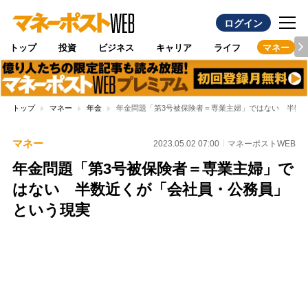
ログイン
トップ
投資
ビジネス
キャリア
ライフ
マネー
トップ
マネー
年金
年金問題「第3号被保険者＝専業主婦」ではない 半数
マネー
2023.05.02 07:00
マネーポストWEB
年金問題「第3号被保険者＝専業主婦」で
はない 半数近くが「会社員・公務員」
という現実
Loaded
:
100.00%
/
Unmute