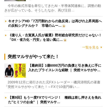
今年の株式市場を牽引してきたAI・半導体関連株に、調整の動
きが広がっている。そうしたなか、再び注目…
キオクシアHD「7万円割れからの急反発」は再びの上昇局面へ
の反転シグナルか？ 市場のムー…
《億り人・古賀真人氏が厳選》野村総合研究所だけじゃない！
「DX・省力化・円安」を追い風に…
一覧を見る
突然マルサがやって来た！
【最終回】1億6000万円の負債と引き換えに手に
入れたプライスレスな経験 ｜ 突然マルサがや…
2009年12月に発行された元FXトレーダー・磯貝清明氏の著書
『突然マルサがやって来た！～FXで10億円稼い…
【第9回】もう一度FXでリベンジ！ 種銭は差し押さえを免れ
た”ヒミツのお金” ｜ 突然マルサ…