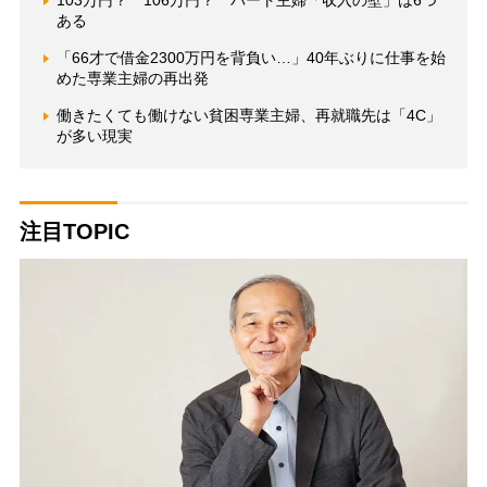
103万円？ 106万円？ パート主婦「収入の壁」は6つ
ある
「66才で借金2300万円を背負い…」40年ぶりに仕事を始
めた専業主婦の再出発
働きたくても働けない貧困専業主婦、再就職先は「4C」
が多い現実
注目TOPIC