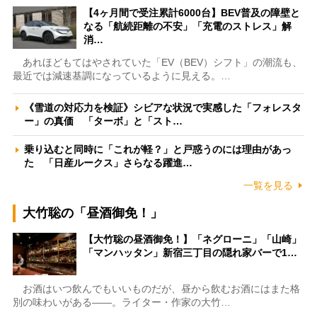
【4ヶ月間で受注累計6000台】BEV普及の障壁と
なる「航続距離の不安」「充電のストレス」解
消…
あれほどもてはやされていた「EV（BEV）シフト」の潮流も、
最近では減速基調になっているように見える。…
《雪道の対応力を検証》シビアな状況で実感した「フォレスタ
ー」の真価 「ターボ」と「スト…
乗り込むと同時に「これが軽？」と戸惑うのには理由があっ
た 「日産ルークス」さらなる躍進…
一覧を見る
大竹聡の「昼酒御免！」
【大竹聡の昼酒御免！】「ネグローニ」「山崎」
「マンハッタン」新宿三丁目の隠れ家バーで1…
お酒はいつ飲んでもいいものだが、昼から飲むお酒にはまた格
別の味わいがある――。ライター・作家の大竹…