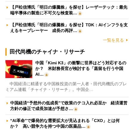
【戸松信博氏「明日の爆騰株」を探せ】レーザーテック：最先
端半導体の製造に不可欠な検査装…
【戸松信博氏「明日の爆騰株」を探せ】TDK：AIインフラを支
えるキープレーヤー 成長の再評…
一覧を見る
田代尚機のチャイナ・リサーチ
中国「Kimi K3」の衝撃に世界はどう対応するの
か？ 米財務長官が検討する「蒸留を行う中国
AI…
中国経済に精通する中国株投資の第一人者・田代尚機氏のプレ
ミアム連載「チャイナ・リサーチ」。中国企…
中国経済“予想外の低成長”で政策のテコ入れ必至か 経済運営
方針の修正で成長加速が予想さ…
“AI革命”で爆発的な需要拡大が見込まれる「CXO」とは何
か？ 高い競争力を持つ中国の医薬品…