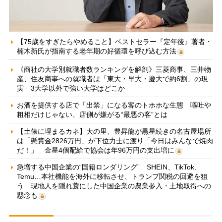
【75歳をすぎたらやめること】ベストセラー『定年後』著者・
楠木新氏が指南する老年期の好循環を呼び込む方法
《商社の大学別就職者数ランキングを解剖》三菱商事、三井物
産、住友商事への就職者は「東大・早大・慶大で約6割」の現
実 3大学以外で強い大学はどこか
お酒を提供する店で「出禁」になる客のトホホな生態 嘔吐や
粗相だけじゃない、店側が嫌がる“最悪の客”とは
【土俵に埋まるカネ】大の里、豊昇龍が黒星続きの名古屋場所
は「懸賞金2826万円」が下位力士に渡り「今日はみんなで焼肉
だ！」 金星4個配給で協会は年96万円の支出増に
急増する中国企業の“国籍ロンダリング” SHEIN、TikTok、
Temu…本社機能を海外に移転させ、トランプ関税の回避を狙
う 現地人を隠れ蓑にした中国企業の農業参入・土地取得への
懸念も