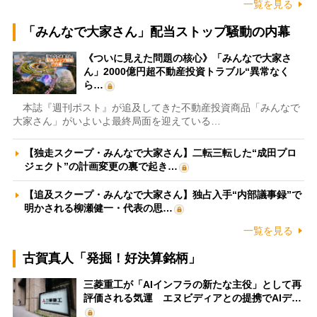
一覧を見る
「みんなで大家さん」配当ストップ騒動の内幕
《ついに見えた問題の核心》「みんなで大家さ
ん」2000億円超不動産投資トラブル“異常なく
ら…
本誌『週刊ポスト』が追及してきた不動産投資商品「みんなで
大家さん」がいよいよ最終局面を迎えている…
【独走スクープ・みんなで大家さん】二転三転した“成田プロ
ジェクト”の計画変更の裏で起き…
【追及スクープ・みんなで大家さん】独占入手“内部議事録”で
明かされる柳瀬健一・代表の思…
一覧を見る
古賀真人「発掘！好決算銘柄」
三菱重工が「AIインフラの新たな主役」として再
評価される気運 エヌビディアとの提携でAIデ…