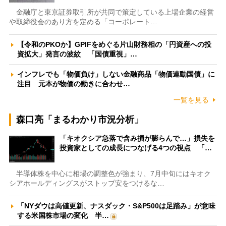
金融庁と東京証券取引所が共同で策定している上場企業の経営
や取締役会のあり方を定める「コーポレート…
【令和のPKOか】GPIFをめぐる片山財務相の「円資産への投
資拡大」発言の波紋 「国債重視」…
インフレでも「物価負け」しない金融商品「物価連動国債」に
注目 元本が物価の動きに合わせ…
一覧を見る
森口亮「まるわかり市況分析」
「キオクシア急落で含み損が膨らんで…」損失を
投資家としての成長につなげる4つの視点 「…
半導体株を中心に相場の調整色が強まり、7月中旬にはキオク
シアホールディングスがストップ安をつけるな…
「NYダウは高値更新、ナスダック・S&P500は足踏み」が意味
する米国株市場の変化 半…