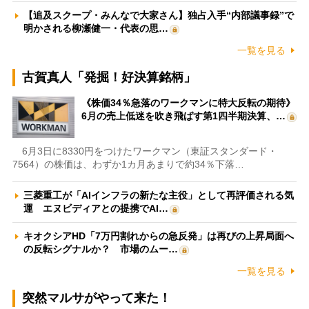
【追及スクープ・みんなで大家さん】独占入手“内部議事録”で
明かされる柳瀬健一・代表の思…
一覧を見る
古賀真人「発掘！好決算銘柄」
《株価34％急落のワークマンに特大反転の期待》
6月の売上低迷を吹き飛ばす第1四半期決算、…
6月3日に8330円をつけたワークマン（東証スタンダード・
7564）の株価は、わずか1カ月あまりで約34％下落…
三菱重工が「AIインフラの新たな主役」として再評価される気
運 エヌビディアとの提携でAI…
キオクシアHD「7万円割れからの急反発」は再びの上昇局面へ
の反転シグナルか？ 市場のムー…
一覧を見る
突然マルサがやって来た！