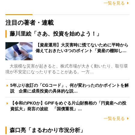
一覧を見る
注目の著者・連載
藤川里絵「さあ、投資を始めよう！」
【資産運用】大災害時に慌てないために平時から
備えておきたい3つのポイント「資産の棚卸し…
大規模な災害が起きると、株式市場が大きく動いたり、取引環
境が不安定になったりすることがある。一方…
5年ぶり改訂の「CGコード」、何が変わったのかポイントを解
説 企業に成長投資の具体的な説…
【令和のPKOか】GPIFをめぐる片山財務相の「円資産への投
資拡大」発言の波紋 「国債重視」…
一覧を見る
森口亮「まるわかり市況分析」