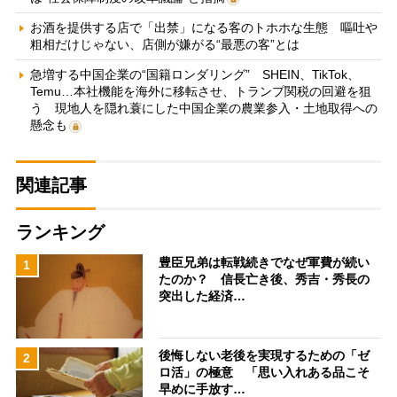
お酒を提供する店で「出禁」になる客のトホホな生態 嘔吐や
粗相だけじゃない、店側が嫌がる“最悪の客”とは
急増する中国企業の“国籍ロンダリング” SHEIN、TikTok、
Temu…本社機能を海外に移転させ、トランプ関税の回避を狙
う 現地人を隠れ蓑にした中国企業の農業参入・土地取得への
懸念も
関連記事
ランキング
豊臣兄弟は転戦続きでなぜ軍費が続い
1
たのか？ 信長亡き後、秀吉・秀長の
突出した経済…
後悔しない老後を実現するための「ゼ
2
ロ活」の極意 「思い入れある品こそ
早めに手放す…