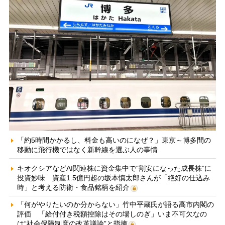
「約5時間かかるし、料金も高いのになぜ？」東京～博多間の
移動に飛行機ではなく新幹線を選ぶ人の事情
キオクシアなどAI関連株に資金集中で“割安になった成長株”に
投資妙味 資産1.5億円超の坂本慎太郎さんが「絶好の仕込み
時」と考える防衛・食品銘柄を紹介
「何がやりたいのか分からない」竹中平蔵氏が語る高市内閣の
評価 「給付付き税額控除はその場しのぎ」いま不可欠なの
は“社会保障制度の改革議論”と指摘