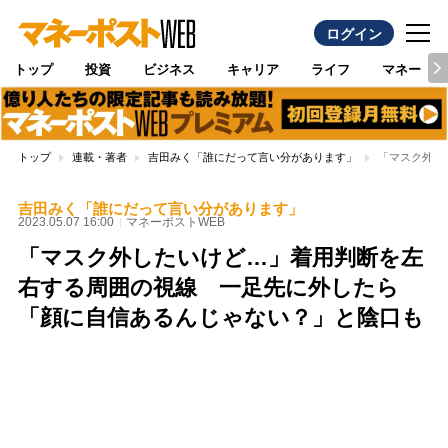
ログイン
トップ
投資
ビジネス
キャリア
ライフ
マネー
トップ
連載・著者
吉田みく「誰にだって言い分があります」
「マスク外し
吉田みく「誰にだって言い分があります」
2023.05.07 16:00
マネーポストWEB
「マスク外したいけど…」着用判断を左
右する周囲の視線 一足先に外したら
「顔に自信あるんじゃない？」と陰口も
Loaded
:
96.26%
/
Unmute