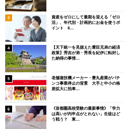
資産をゼロにして最期を迎える「ゼロ
3
活」、年代別・計画的にお金を使うポ
イント 6…
【天下統一を見据えた豊臣兄弟の経済
4
政策】秀吉が弟・秀長を紀伊に転封し
た納得の事情…
老舗遊技機メーカー・豊丸産業がパチ
5
ンコ事業停止の背景 大手と中小の格
差拡大に拍車…
《首都圏高校受験の最新事情》「学力
6
は高いが内申点がとれない」生徒はど
う戦う？ 東…