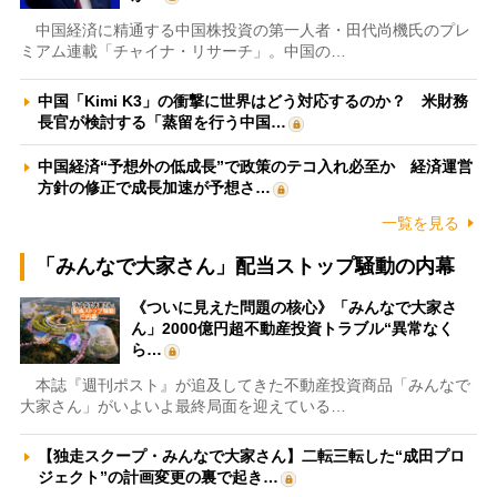
中国経済に精通する中国株投資の第一人者・田代尚機氏のプレ
ミアム連載「チャイナ・リサーチ」。中国の…
中国「Kimi K3」の衝撃に世界はどう対応するのか？ 米財務
長官が検討する「蒸留を行う中国…
中国経済“予想外の低成長”で政策のテコ入れ必至か 経済運営
方針の修正で成長加速が予想さ…
一覧を見る
「みんなで大家さん」配当ストップ騒動の内幕
《ついに見えた問題の核心》「みんなで大家さ
ん」2000億円超不動産投資トラブル“異常なく
ら…
本誌『週刊ポスト』が追及してきた不動産投資商品「みんなで
大家さん」がいよいよ最終局面を迎えている…
【独走スクープ・みんなで大家さん】二転三転した“成田プロ
ジェクト”の計画変更の裏で起き…