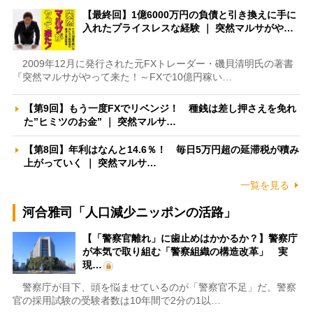
【最終回】1億6000万円の負債と引き換えに手に
入れたプライスレスな経験 ｜ 突然マルサがや…
2009年12月に発行された元FXトレーダー・磯貝清明氏の著書
『突然マルサがやって来た！～FXで10億円稼い…
【第9回】もう一度FXでリベンジ！ 種銭は差し押さえを免れ
た”ヒミツのお金” ｜ 突然マルサ…
【第8回】年利はなんと14.6％！ 毎日5万円超の延滞税が積み
上がっていく ｜ 突然マルサ…
一覧を見る
河合雅司「人口減少ニッポンの活路」
【「警察官離れ」に歯止めはかかるか？】警察庁
が本気で取り組む「警察組織の構造改革」 実
現…
警察庁が目下、頭を悩ませているのが「警察官不足」だ。警察
官の採用試験の受験者数は10年間で2分の1以…