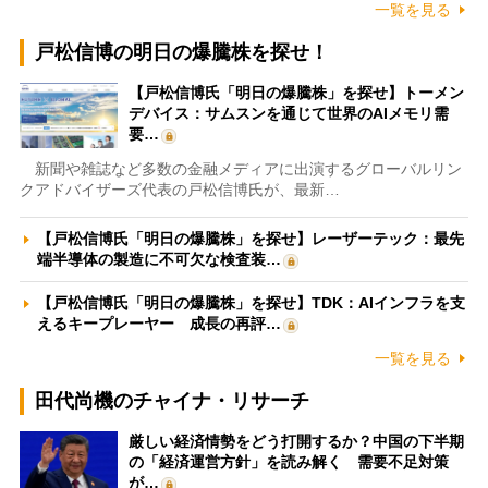
一覧を見る
戸松信博の明日の爆騰株を探せ！
【戸松信博氏「明日の爆騰株」を探せ】トーメン
デバイス：サムスンを通じて世界のAIメモリ需
要…
新聞や雑誌など多数の金融メディアに出演するグローバルリン
クアドバイザーズ代表の戸松信博氏が、最新…
【戸松信博氏「明日の爆騰株」を探せ】レーザーテック：最先
端半導体の製造に不可欠な検査装…
【戸松信博氏「明日の爆騰株」を探せ】TDK：AIインフラを支
えるキープレーヤー 成長の再評…
一覧を見る
田代尚機のチャイナ・リサーチ
厳しい経済情勢をどう打開するか？中国の下半期
の「経済運営方針」を読み解く 需要不足対策
が…