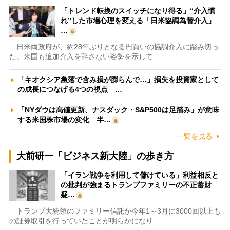
「トレンド転換のスイッチになり得る」“介入慣
れ”した市場心理を変える「日米協調為替介入」
…
日米両政府が、約28年ぶりとなる円買いの協調介入に踏み切っ
た。米国も追加介入を辞さない姿勢を示して…
「キオクシア急落で含み損が膨らんで…」損失を投資家として
の成長につなげる4つの視点 …
「NYダウは高値更新、ナスダック・S&P500は足踏み」が意味
する米国株市場の変化 半…
一覧を見る
大前研一「ビジネス新大陸」の歩き方
「イラン戦争を利用して儲けている」利益相反と
の批判が強まるトランプファミリーの不正蓄財
疑…
トランプ大統領のファミリー信託が今年1～3月に3000回以上も
の証券取引を行っていたことが明らかになり…