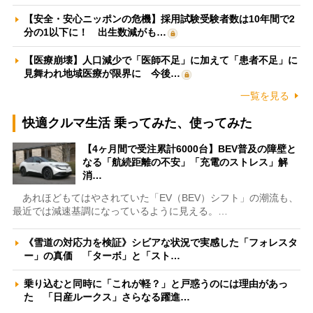
【安全・安心ニッポンの危機】採用試験受験者数は10年間で2
分の1以下に！ 出生数減がも…
【医療崩壊】人口減少で「医師不足」に加えて「患者不足」に
見舞われ地域医療が限界に 今後…
一覧を見る
快適クルマ生活 乗ってみた、使ってみた
【4ヶ月間で受注累計6000台】BEV普及の障壁と
なる「航続距離の不安」「充電のストレス」解
消…
あれほどもてはやされていた「EV（BEV）シフト」の潮流も、
最近では減速基調になっているように見える。…
《雪道の対応力を検証》シビアな状況で実感した「フォレスタ
ー」の真価 「ターボ」と「スト…
乗り込むと同時に「これが軽？」と戸惑うのには理由があっ
た 「日産ルークス」さらなる躍進…