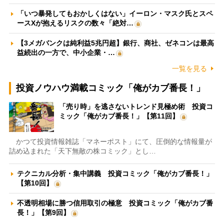
「いつ暴発してもおかしくはない」イーロン・マスク氏とスペ
ースXが抱えるリスクの数々「絶対…
【3メガバンクは純利益5兆円超】銀行、商社、ゼネコンは最高
益続出の一方で、中小企業・…
一覧を見る
投資ノウハウ満載コミック「俺がカブ番長！」
「売り時」を逃さないトレンド見極め術 投資コ
ミック「俺がカブ番長！」【第11回】
かつて投資情報雑誌「マネーポスト」にて、圧倒的な情報量が
詰め込まれた「天下無敵の株コミック」とし…
テクニカル分析・集中講義 投資コミック「俺がカブ番長！」
【第10回】
不透明相場に勝つ信用取引の極意 投資コミック「俺がカブ番
長！」【第9回】