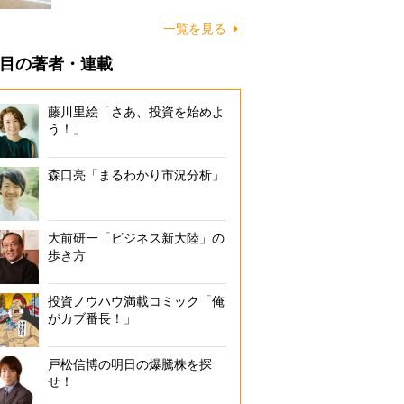
に…
一覧を見る
目の著者・連載
藤川里絵「さあ、投資を始めよ
う！」
森口亮「まるわかり市況分析」
大前研一「ビジネス新大陸」の
歩き方
投資ノウハウ満載コミック「俺
がカブ番長！」
戸松信博の明日の爆騰株を探
せ！