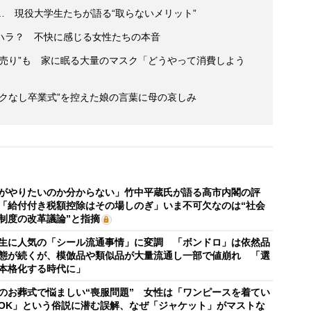
 現役大学生たちが語る“取らないメリット”
ハラ？ 不快に感じる女性たちの本音
売り”も 家に眠る大量のマスク「どうやって消費しよう
クなし卒業式”を控えた娘の言葉に母の哀しみ
がやりたいのか分からない」竹中平蔵氏が語る高市内閣の評
「給付付き税額控除はその場しのぎ」いま不可欠なのは“社会
制度の改革議論”と指摘
生に人気の「シール流通事情」に変調 「ボンドロ」は依然品
態が続くが、模倣品や類似品が大量流通し一部で値崩れ 「選
本格化する時代に」
のお葬式で悩ましい“喪服問題” 女性は「ワンピースを着てい
OK」という俗説に潜む誤解、なぜ「ジャケット」がマストな