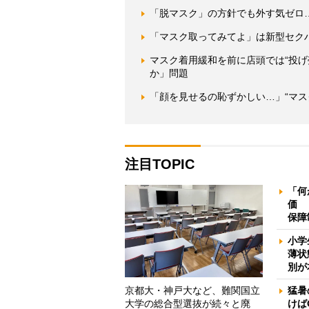
「脱マスク」の方針でも外す気ゼロ…
「マスク取ってみてよ」は新型セク
マスク着用緩和を前に店頭では“投げ
か」問題
「顔を見せるの恥ずかしい…」“マス
注目TOPIC
「何
価 
保障
小学
薄状
別が
京都大・神戸大など、難関国立
猛暑
大学の総合型選抜が続々と廃
けば