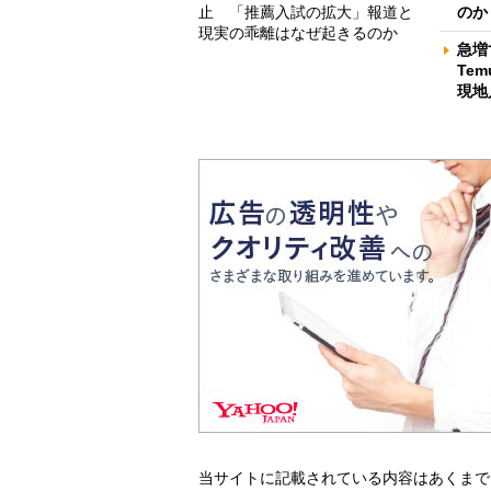
止 「推薦入試の拡大」報道と
のか
現実の乖離はなぜ起きるのか
急増
Te
現地
当サイトに記載されている内容はあくまで