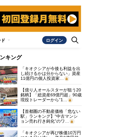
ンド
ログイン
ンキング
「キオクシアが今後も利益を出
し続けるかは分からない」資産
11億円の個人投資家…
【億り人オールスターが狙う20
銘柄】「総資産69億円超」90歳
現役トレーダーから“1…
【首都圏の不動産価格「危ない
駅」ランキング】“中古マンシ
ョン売れ行き鈍化”のワ…
「キオクシアが再び株価10万円