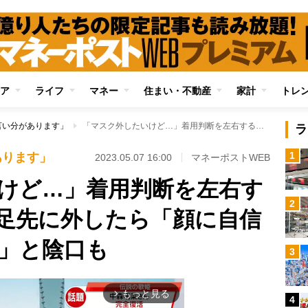
ア
ライフ
マネー
住まい・不動産
家計
トレ
言い分があります」
「マスク外したいけど…」着用判断を左右する周囲の視線 一足先に外したら「顔に自信あるんじゃない？」と陰口も
ラ
1
あります」
2023.05.07 16:00
マネーポストWEB
けど…」着用判断を左右す
2
足先に外したら「顔に自信
」と陰口も
3
もっと見る
arrow_forward_ios
4