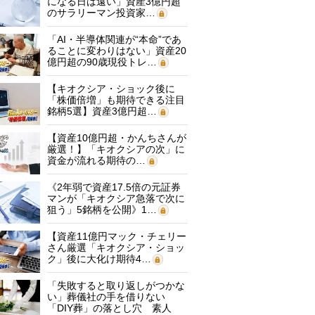
になる日は遠い」資産3億円超
のサラリーマン投資家…
「AI・半導体関連が“本命”であ
ることに変わりはない」資産20
億円超の90歳現役トレ…
【キオクシア・ショック後に
「株価倍増」も期待できる注目
銘柄5選】資産3億円超…
【資産10億円超・かんちさんが
厳選！】「キオクシアの次」に
資金が流れる期待の…
《2年弱で資産17.5倍の元証券
マンが「キオクシア急落で次に
狙う」5銘柄を公開》1…
【資産11億円マック・チェリー
さん厳選「キオクシア・ショッ
ク」後に大化け期待4…
「失敗すると取り返しがつかな
い」葬儀社の手を借りない
「DIY葬」の落とし穴 素人