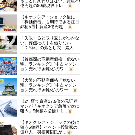
ることに変わりはない」資産20
億円超の90歳現役トレ…
【キオクシア・ショック後に
「株価倍増」も期待できる注目
銘柄5選】資産3億円超…
「失敗すると取り返しがつかな
い」葬儀社の手を借りない
「DIY葬」の落とし穴 素人
に…
【首都圏の不動産価格「危ない
駅」ランキング】“中古マンシ
ョン売れ行き鈍化”のワ…
【大阪の不動産価格「危ない
駅」ランキング】“中古マンシ
ョン売れ行き鈍化”のワー…
《2年弱で資産17.5倍の元証券
マンが「キオクシア急落で次に
狙う」5銘柄を公開》1…
【キオクシア・ショックの後に
狙う5銘柄】イベント投資家の
億り人・羽根英樹氏が…