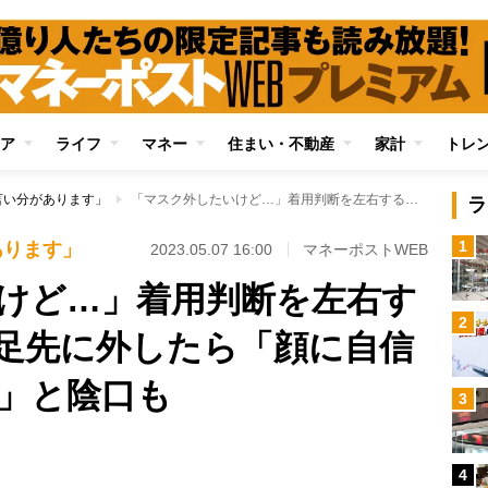
ア
ライフ
マネー
住まい・不動産
家計
トレ
言い分があります」
「マスク外したいけど…」着用判断を左右する周囲の視線 一足先に外したら「顔に自信あるんじゃない？」と陰口も
ラ
1
あります」
2023.05.07 16:00
マネーポストWEB
けど…」着用判断を左右す
2
足先に外したら「顔に自信
」と陰口も
3
Loaded
:
89.01%
/
4