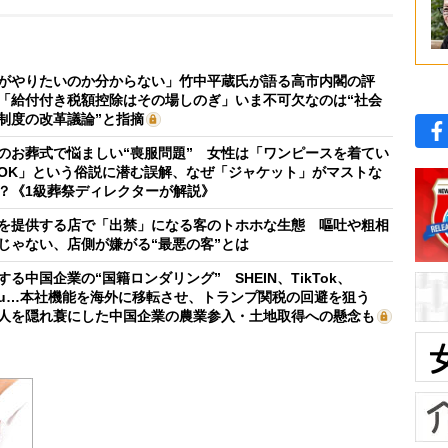
がやりたいのか分からない」竹中平蔵氏が語る高市内閣の評
「給付付き税額控除はその場しのぎ」いま不可欠なのは“社会
制度の改革議論”と指摘
のお葬式で悩ましい“喪服問題” 女性は「ワンピースを着てい
OK」という俗説に潜む誤解、なぜ「ジャケット」がマストな
？《1級葬祭ディレクターが解説》
を提供する店で「出禁」になる客のトホホな生態 嘔吐や粗相
じゃない、店側が嫌がる“最悪の客”とは
する中国企業の“国籍ロンダリング” SHEIN、TikTok、
mu…本社機能を海外に移転させ、トランプ関税の回避を狙う
人を隠れ蓑にした中国企業の農業参入・土地取得への懸念も