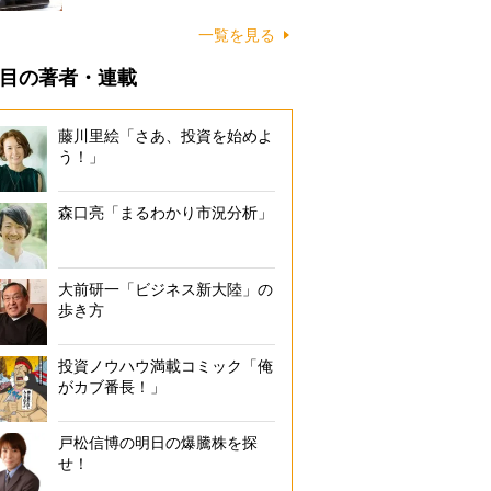
一覧を見る
目の著者・連載
藤川里絵「さあ、投資を始めよ
う！」
森口亮「まるわかり市況分析」
大前研一「ビジネス新大陸」の
歩き方
投資ノウハウ満載コミック「俺
がカブ番長！」
戸松信博の明日の爆騰株を探
せ！