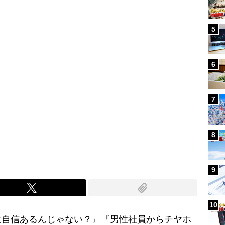
5
6
7
8
9
10
に自信あるんじゃない？』『男性社員からチヤホ