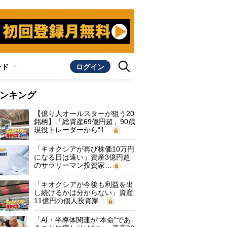
ンド
ログイン
ンキング
【億り人オールスターが狙う20
銘柄】「総資産69億円超」90歳
現役トレーダーから“1…
「キオクシアが再び株価10万円
になる日は遠い」資産3億円超
のサラリーマン投資家…
「キオクシアが今後も利益を出
し続けるかは分からない」資産
11億円の個人投資家…
「AI・半導体関連が“本命”であ