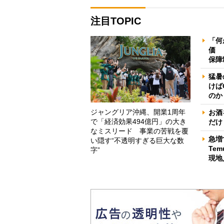
注目TOPIC
「何
価 
保障
猛暑
けば
のか
ジャングリア沖縄、開業1周年
お酒
で「経済効果494億円」の大き
だけ
なミスリード 事業の苦戦を覆
急増
い隠す“不透明すぎる巨大な数
Te
字”
現地