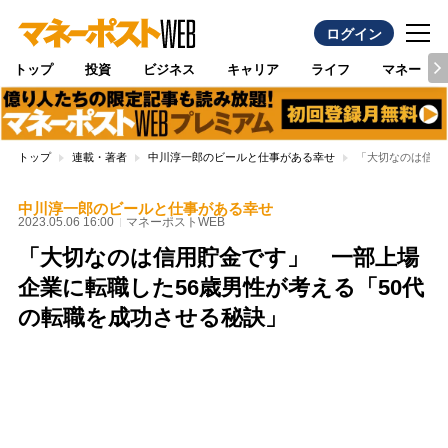
ログイン
トップ
投資
ビジネス
キャリア
ライフ
マネー
トップ
連載・著者
中川淳一郎のビールと仕事がある幸せ
「大切なのは信用
中川淳一郎のビールと仕事がある幸せ
2023.05.06 16:00
マネーポストWEB
「大切なのは信用貯金です」 一部上場
企業に転職した56歳男性が考える「50代
の転職を成功させる秘訣」
Loaded
:
100.00%
/
Unmute