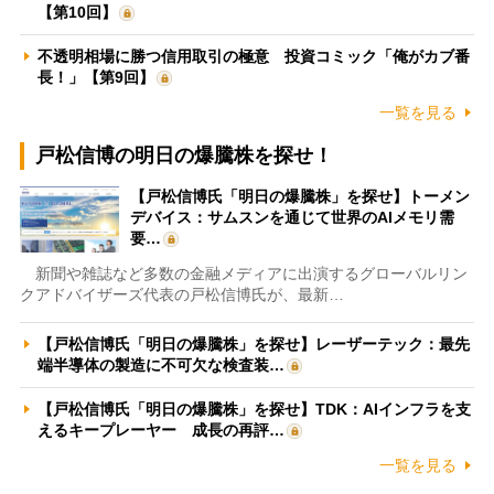
【第10回】
不透明相場に勝つ信用取引の極意 投資コミック「俺がカブ番
長！」【第9回】
一覧を見る
戸松信博の明日の爆騰株を探せ！
【戸松信博氏「明日の爆騰株」を探せ】トーメン
デバイス：サムスンを通じて世界のAIメモリ需
要…
新聞や雑誌など多数の金融メディアに出演するグローバルリン
クアドバイザーズ代表の戸松信博氏が、最新…
【戸松信博氏「明日の爆騰株」を探せ】レーザーテック：最先
端半導体の製造に不可欠な検査装…
【戸松信博氏「明日の爆騰株」を探せ】TDK：AIインフラを支
えるキープレーヤー 成長の再評…
一覧を見る