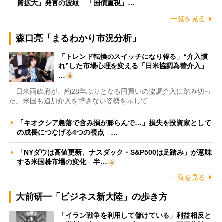
資拡大」発言の波紋 「国債重視」…
一覧を見る
森口亮「まるわかり市況分析」
「トレンド転換のスイッチになり得る」“介入慣
れ”した市場心理を変える「日米協調為替介入」
…
日米両政府が、約28年ぶりとなる円買いの協調介入に踏み切っ
た。米国も追加介入を辞さない姿勢を示して…
「キオクシア急落で含み損が膨らんで…」損失を投資家として
の成長につなげる4つの視点 …
「NYダウは高値更新、ナスダック・S&P500は足踏み」が意味
する米国株市場の変化 半…
一覧を見る
大前研一「ビジネス新大陸」の歩き方
「イラン戦争を利用して儲けている」利益相反と