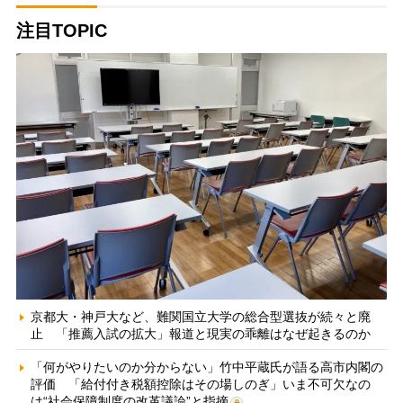
注目TOPIC
京都大・神戸大など、難関国立大学の総合型選抜が続々と廃
止 「推薦入試の拡大」報道と現実の乖離はなぜ起きるのか
「何がやりたいのか分からない」竹中平蔵氏が語る高市内閣の
評価 「給付付き税額控除はその場しのぎ」いま不可欠なの
は“社会保障制度の改革議論”と指摘