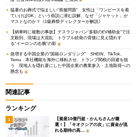
猛暑のお葬式で悩ましい“喪服問題” 女性は「ワンピースを着
ていけばOK」という俗説に潜む誤解、なぜ「ジャケット」が
マストなのか？《1級葬祭ディレクターが解説》
【納車時に複数の事故】テスラジャパン“多額のEV補助金”で注
文殺到、現場は大混乱 トラブル続発の背後に見え隠れす
る“イーロンの右腕”の影
急増する中国企業の“国籍ロンダリング” SHEIN、TikTok、
Temu…本社機能を海外に移転させ、トランプ関税の回避を狙
う 現地人を隠れ蓑にした中国企業の農業参入・土地取得への
懸念も
関連記事
ランキング
【資産10億円超・かんちさんが厳
1
選！】「キオクシアの次」に資金が流
れる期待の高…