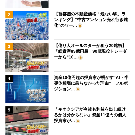
【首都圏の不動産価格「危ない駅」ラ
2
ンキング】“中古マンション売れ行き鈍
化”のワー…
【億り人オールスターが狙う20銘柄】
3
「総資産69億円超」90歳現役トレーダ
ーから“10…
資産10億円超の投資家が明かす“AI・半
4
導体相場に乗らなかった理由” フルポ
ジション…
「キオクシアが今後も利益を出し続け
5
るかは分からない」資産11億円の個人
投資家が…