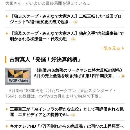
大家さん」がいよいよ最終局面を迎えている…
【独走スクープ・みんなで大家さん】二転三転した“成田プロ
ジェクト”の計画変更の裏で起き…
【追及スクープ・みんなで大家さん】独占入手“内部議事録”で
明かされる柳瀬健一・代表の思…
一覧を見る
古賀真人「発掘！好決算銘柄」
《株価34％急落のワークマンに特大反転の期待》
6月の売上低迷を吹き飛ばす第1四半期決算、…
6月3日に8330円をつけたワークマン（東証スタンダード・
7564）の株価は、わずか1カ月あまりで約34％下落…
三菱重工が「AIインフラの新たな主役」として再評価される気
運 エヌビディアとの提携でAI…
キオクシアHD「7万円割れからの急反発」は再びの上昇局面へ