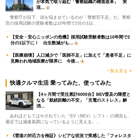
が本気で取り組む「警察組織の構造改革」 実
現…
警察庁が目下、頭を悩ませているのが「警察官不足」だ。警察
官の採用試験の受験者数は10年間で2分の1以…
【安全・安心ニッポンの危機】採用試験受験者数は10年間で2
分の1以下に！ 出生数減がも…
【医療崩壊】人口減少で「医師不足」に加えて「患者不足」に
見舞われ地域医療が限界に 今後…
一覧を見る
快適クルマ生活 乗ってみた、使ってみた
【4ヶ月間で受注累計6000台】BEV普及の障壁と
なる「航続距離の不安」「充電のストレス」解
消…
あれほどもてはやされていた「EV（BEV）シフト」の潮流も、
最近では減速基調になっているように見える。…
《雪道の対応力を検証》シビアな状況で実感した「フォレスタ