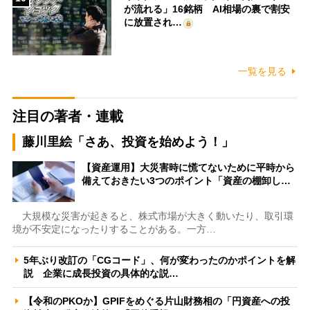
が流れる」16銘柄 AI相場の裏で割安
に放置され…
一覧を見る
注目の著者・連載
藤川里絵「さあ、投資を始めよう！」
【資産運用】大災害時に慌てないために平時から
備えておきたい3つのポイント「資産の棚卸し…
大規模な災害が起きると、株式市場が大きく動いたり、取引環
境が不安定になったりすることがある。一方…
5年ぶり改訂の「CGコード」、何が変わったのかポイントを解
説 企業に成長投資の具体的な説…
【令和のPKOか】GPIFをめぐる片山財務相の「円資産への投