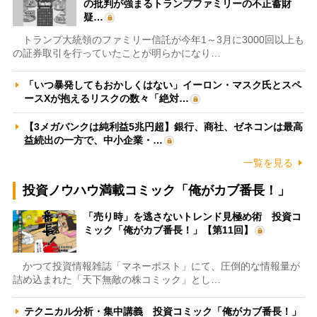
の批判が強まるトランプファミリーの不正蓄財
疑…
トランプ大統領のファミリー信託が今年1～3月に3000回以上も
の証券取引を行っていたことが明らかになり…
「いつ暴発してもおかしくはない」イーロン・マスク氏とスペ
ースXが抱えるリスクの数々「絶対…
【3メガバンクは純利益5兆円超】銀行、商社、ゼネコンは最高
益続出の一方で、中小企業・…
一覧を見る
投資ノウハウ満載コミック「俺がカブ番長！」
「売り時」を逃さないトレンド見極め術 投資コ
ミック「俺がカブ番長！」【第11回】
かつて投資情報雑誌「マネーポスト」にて、圧倒的な情報量が
詰め込まれた「天下無敵の株コミック」とし…
テクニカル分析・集中講義 投資コミック「俺がカブ番長！」