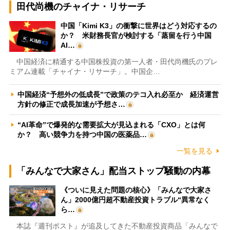
田代尚機のチャイナ・リサーチ
中国「Kimi K3」の衝撃に世界はどう対応するの
か？ 米財務長官が検討する「蒸留を行う中国
AI…
中国経済に精通する中国株投資の第一人者・田代尚機氏のプレ
ミアム連載「チャイナ・リサーチ」。中国企…
中国経済“予想外の低成長”で政策のテコ入れ必至か 経済運営
方針の修正で成長加速が予想さ…
“AI革命”で爆発的な需要拡大が見込まれる「CXO」とは何
か？ 高い競争力を持つ中国の医薬品…
一覧を見る
「みんなで大家さん」配当ストップ騒動の内幕
《ついに見えた問題の核心》「みんなで大家さ
ん」2000億円超不動産投資トラブル“異常なく
ら…
本誌『週刊ポスト』が追及してきた不動産投資商品「みんなで