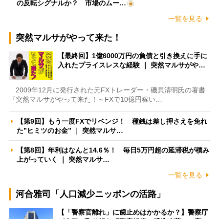
の反転シグナルか？ 市場のムー…
一覧を見る
突然マルサがやって来た！
【最終回】1億6000万円の負債と引き換えに手に
入れたプライスレスな経験 ｜ 突然マルサがや…
2009年12月に発行された元FXトレーダー・磯貝清明氏の著書
『突然マルサがやって来た！～FXで10億円稼い…
【第9回】もう一度FXでリベンジ！ 種銭は差し押さえを免れ
た”ヒミツのお金” ｜ 突然マルサ…
【第8回】年利はなんと14.6％！ 毎日5万円超の延滞税が積み
上がっていく ｜ 突然マルサ…
一覧を見る
河合雅司「人口減少ニッポンの活路」
【「警察官離れ」に歯止めはかかるか？】警察庁