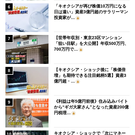
「キオクシアが再び株価10万円になる
6
日は遠い」資産3億円超のサラリーマン
投資家が…
【世帯年収別・東京23区マンション
7
「狙い目駅」を大公開】年収500万円、
700万円で…
【キオクシア・ショック後に「株価倍
8
増」も期待できる注目銘柄5選】資産3
億円超・…
《利益は年5億円前後》住み込みバイト
9
から“ギガ大家さん”となった資産200億
円税理…
キオクシア・ショックで「次にマネー
10