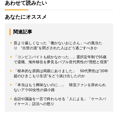
あわせて読みたい
あなたにオススメ
関連記事
昔より厳しくなった「働かないおじさん」への風当た
り “出世の道”を閉ざされた人はどう過ごすべきか
「コンビニバイトも続かなかった…」選択定年制で55歳
で退職、海外移住を夢見るバブル世代男性の“理想と現実”
「根本的な原因は両親にありました」 50代男性は“20年
超のひきこもり生活”をどう抜け出したのか
「本当はもう興味ないのに…」 韓流ファンを辞められ
ないアラ50女性の袋小路
会話や議論を一言で終わらせる「人による」「ケースバ
イケース」話法への怒り