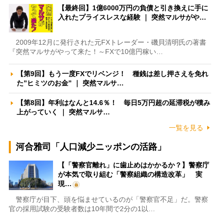
【最終回】1億6000万円の負債と引き換えに手に
入れたプライスレスな経験 ｜ 突然マルサがや…
2009年12月に発行された元FXトレーダー・磯貝清明氏の著書
『突然マルサがやって来た！～FXで10億円稼い…
【第9回】もう一度FXでリベンジ！ 種銭は差し押さえを免れ
た”ヒミツのお金” ｜ 突然マルサ…
【第8回】年利はなんと14.6％！ 毎日5万円超の延滞税が積み
上がっていく ｜ 突然マルサ…
一覧を見る
河合雅司「人口減少ニッポンの活路」
【「警察官離れ」に歯止めはかかるか？】警察庁
が本気で取り組む「警察組織の構造改革」 実
現…
警察庁が目下、頭を悩ませているのが「警察官不足」だ。警察
官の採用試験の受験者数は10年間で2分の1以…