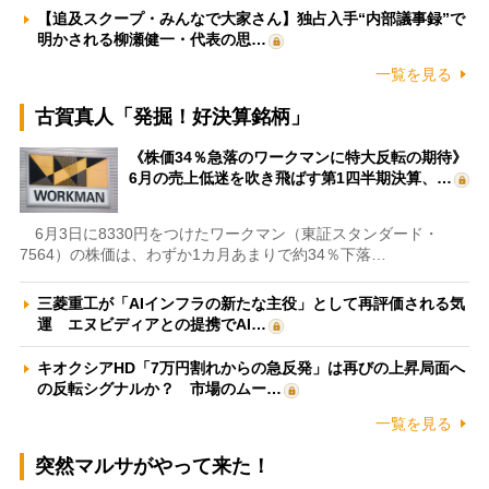
【追及スクープ・みんなで大家さん】独占入手“内部議事録”で
明かされる柳瀬健一・代表の思…
一覧を見る
古賀真人「発掘！好決算銘柄」
《株価34％急落のワークマンに特大反転の期待》
6月の売上低迷を吹き飛ばす第1四半期決算、…
6月3日に8330円をつけたワークマン（東証スタンダード・
7564）の株価は、わずか1カ月あまりで約34％下落…
三菱重工が「AIインフラの新たな主役」として再評価される気
運 エヌビディアとの提携でAI…
キオクシアHD「7万円割れからの急反発」は再びの上昇局面へ
の反転シグナルか？ 市場のムー…
一覧を見る
突然マルサがやって来た！