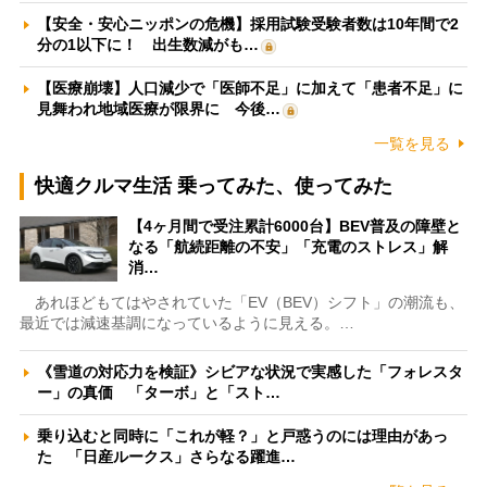
【安全・安心ニッポンの危機】採用試験受験者数は10年間で2
分の1以下に！ 出生数減がも…
【医療崩壊】人口減少で「医師不足」に加えて「患者不足」に
見舞われ地域医療が限界に 今後…
一覧を見る
快適クルマ生活 乗ってみた、使ってみた
【4ヶ月間で受注累計6000台】BEV普及の障壁と
なる「航続距離の不安」「充電のストレス」解
消…
あれほどもてはやされていた「EV（BEV）シフト」の潮流も、
最近では減速基調になっているように見える。…
《雪道の対応力を検証》シビアな状況で実感した「フォレスタ
ー」の真価 「ターボ」と「スト…
乗り込むと同時に「これが軽？」と戸惑うのには理由があっ
た 「日産ルークス」さらなる躍進…