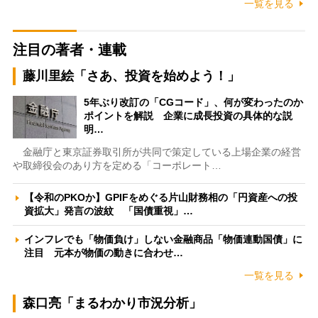
一覧を見る
注目の著者・連載
藤川里絵「さあ、投資を始めよう！」
5年ぶり改訂の「CGコード」、何が変わったのか
ポイントを解説 企業に成長投資の具体的な説
明…
金融庁と東京証券取引所が共同で策定している上場企業の経営
や取締役会のあり方を定める「コーポレート…
【令和のPKOか】GPIFをめぐる片山財務相の「円資産への投
資拡大」発言の波紋 「国債重視」…
インフレでも「物価負け」しない金融商品「物価連動国債」に
注目 元本が物価の動きに合わせ…
一覧を見る
森口亮「まるわかり市況分析」