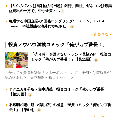
【3メガバンクは純利益5兆円超】銀行、商社、ゼネコンは最高
益続出の一方で、中小企業・…
急増する中国企業の“国籍ロンダリング” SHEIN、TikTok、
Temu…本社機能を海外に移転させ…
一覧を見る
投資ノウハウ満載コミック「俺がカブ番長！」
「売り時」を逃さないトレンド見極め術 投資コ
ミック「俺がカブ番長！」【第11回】
かつて投資情報雑誌「マネーポスト」にて、圧倒的な情報量が
詰め込まれた「天下無敵の株コミック」とし…
テクニカル分析・集中講義 投資コミック「俺がカブ番長！」
【第10回】
不透明相場に勝つ信用取引の極意 投資コミック「俺がカブ番
長！」【第9回】