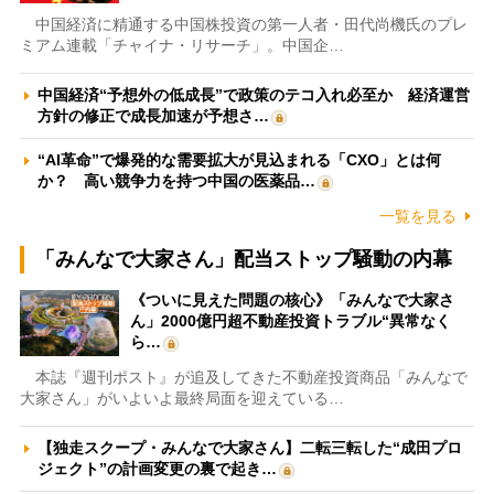
中国経済に精通する中国株投資の第一人者・田代尚機氏のプレ
ミアム連載「チャイナ・リサーチ」。中国企…
中国経済“予想外の低成長”で政策のテコ入れ必至か 経済運営
方針の修正で成長加速が予想さ…
“AI革命”で爆発的な需要拡大が見込まれる「CXO」とは何
か？ 高い競争力を持つ中国の医薬品…
一覧を見る
「みんなで大家さん」配当ストップ騒動の内幕
《ついに見えた問題の核心》「みんなで大家さ
ん」2000億円超不動産投資トラブル“異常なく
ら…
本誌『週刊ポスト』が追及してきた不動産投資商品「みんなで
大家さん」がいよいよ最終局面を迎えている…
【独走スクープ・みんなで大家さん】二転三転した“成田プロ
ジェクト”の計画変更の裏で起き…