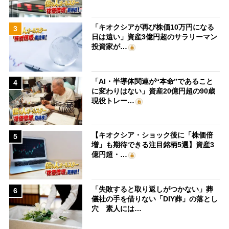
「キオクシアが再び株価10万円になる
3
日は遠い」資産3億円超のサラリーマン
投資家が…
「AI・半導体関連が“本命”であること
4
に変わりはない」資産20億円超の90歳
現役トレー…
【キオクシア・ショック後に「株価倍
5
増」も期待できる注目銘柄5選】資産3
億円超・…
「失敗すると取り返しがつかない」葬
6
儀社の手を借りない「DIY葬」の落とし
穴 素人には…