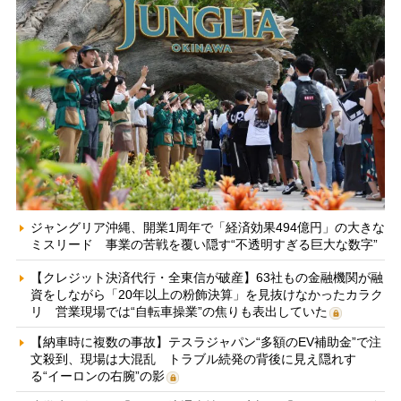
ジャングリア沖縄、開業1周年で「経済効果494億円」の大きな
ミスリード 事業の苦戦を覆い隠す“不透明すぎる巨大な数字”
【クレジット決済代行・全東信が破産】63社もの金融機関が融
資をしながら「20年以上の粉飾決算」を見抜けなかったカラク
リ 営業現場では“自転車操業”の焦りも表出していた
【納車時に複数の事故】テスラジャパン“多額のEV補助金”で注
文殺到、現場は大混乱 トラブル続発の背後に見え隠れす
る“イーロンの右腕”の影