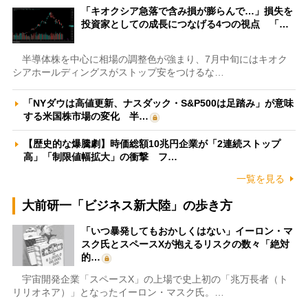
「キオクシア急落で含み損が膨らんで…」損失を
投資家としての成長につなげる4つの視点 「…
半導体株を中心に相場の調整色が強まり、7月中旬にはキオク
シアホールディングスがストップ安をつけるな…
「NYダウは高値更新、ナスダック・S&P500は足踏み」が意味
する米国株市場の変化 半…
【歴史的な爆騰劇】時価総額10兆円企業が「2連続ストップ
高」「制限値幅拡大」の衝撃 フ…
一覧を見る
大前研一「ビジネス新大陸」の歩き方
「いつ暴発してもおかしくはない」イーロン・マ
スク氏とスペースXが抱えるリスクの数々「絶対
的…
宇宙開発企業「スペースX」の上場で史上初の「兆万長者（ト
リリオネア）」となったイーロン・マスク氏。…