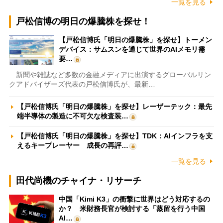
一覧を見る
戸松信博の明日の爆騰株を探せ！
【戸松信博氏「明日の爆騰株」を探せ】トーメン
デバイス：サムスンを通じて世界のAIメモリ需
要…
新聞や雑誌など多数の金融メディアに出演するグローバルリン
クアドバイザーズ代表の戸松信博氏が、最新…
【戸松信博氏「明日の爆騰株」を探せ】レーザーテック：最先
端半導体の製造に不可欠な検査装…
【戸松信博氏「明日の爆騰株」を探せ】TDK：AIインフラを支
えるキープレーヤー 成長の再評…
一覧を見る
田代尚機のチャイナ・リサーチ
中国「Kimi K3」の衝撃に世界はどう対応するの
か？ 米財務長官が検討する「蒸留を行う中国
AI…