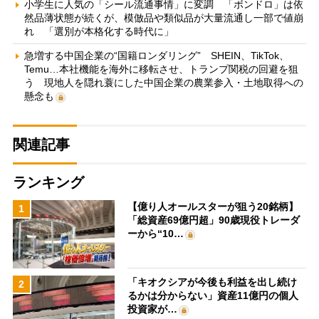
小学生に人気の「シール流通事情」に変調 「ボンドロ」は依
然品薄状態が続くが、模倣品や類似品が大量流通し一部で値崩
れ 「選別が本格化する時代に」
急増する中国企業の“国籍ロンダリング” SHEIN、TikTok、
Temu…本社機能を海外に移転させ、トランプ関税の回避を狙
う 現地人を隠れ蓑にした中国企業の農業参入・土地取得への
懸念も
関連記事
ランキング
【億り人オールスターが狙う20銘柄】
1
「総資産69億円超」90歳現役トレーダ
ーから“10…
「キオクシアが今後も利益を出し続け
2
るかは分からない」資産11億円の個人
投資家が…