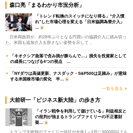
森口亮「まるわかり市況分析」
「トレンド転換のスイッチになり得る」“介入慣
れ”した市場心理を変える「日米協調為替介入」
…
日米両政府が、約28年ぶりとなる円買いの協調介入に踏み切っ
た。米国も追加介入を辞さない姿勢を示して…
「キオクシア急落で含み損が膨らんで…」損失を投資家として
の成長につなげる4つの視点 …
「NYダウは高値更新、ナスダック・S&P500は足踏み」が意味
する米国株市場の変化 半…
一覧を見る
大前研一「ビジネス新大陸」の歩き方
「イラン戦争を利用して儲けている」利益相反と
の批判が強まるトランプファミリーの不正蓄財
疑…
トランプ大統領のファミリー信託が今年1～3月に3000回以上も