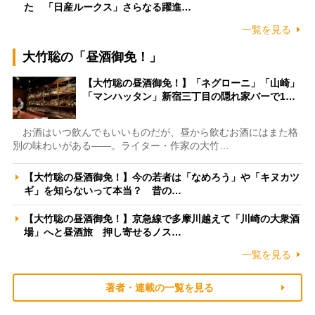
た 「日産ルークス」さらなる躍進…
一覧を見る
大竹聡の「昼酒御免！」
【大竹聡の昼酒御免！】「ネグローニ」「山崎」
「マンハッタン」新宿三丁目の隠れ家バーで1…
お酒はいつ飲んでもいいものだが、昼から飲むお酒にはまた格
別の味わいがある――。ライター・作家の大竹…
【大竹聡の昼酒御免！】今の若者は「なめろう」や「キヌカツ
ギ」を知らないって本当？ 昔の…
【大竹聡の昼酒御免！】京急線で多摩川越えて「川崎の大衆酒
場」へと昼酒旅 押し寄せるノス…
一覧を見る
著者・連載の一覧を見る