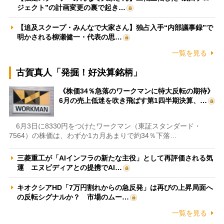
ジェクト”の計画変更の裏で起き…
【追及スクープ・みんなで大家さん】独占入手“内部議事録”で
明かされる柳瀬健一・代表の思…
一覧を見る
古賀真人「発掘！好決算銘柄」
《株価34％急落のワークマンに特大反転の期待》
6月の売上低迷を吹き飛ばす第1四半期決算、…
6月3日に8330円をつけたワークマン（東証スタンダード・
7564）の株価は、わずか1カ月あまりで約34％下落…
三菱重工が「AIインフラの新たな主役」として再評価される気
運 エヌビディアとの提携でAI…
キオクシアHD「7万円割れからの急反発」は再びの上昇局面へ
の反転シグナルか？ 市場のムー…
一覧を見る