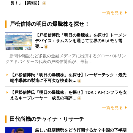
長！」【第9回】
一覧を見る
戸松信博の明日の爆騰株を探せ！
【戸松信博氏「明日の爆騰株」を探せ】トーメン
デバイス：サムスンを通じて世界のAIメモリ需
要…
新聞や雑誌など多数の金融メディアに出演するグローバルリン
クアドバイザーズ代表の戸松信博氏が、最新…
【戸松信博氏「明日の爆騰株」を探せ】レーザーテック：最先
端半導体の製造に不可欠な検査装…
【戸松信博氏「明日の爆騰株」を探せ】TDK：AIインフラを支
えるキープレーヤー 成長の再評…
一覧を見る
田代尚機のチャイナ・リサーチ
厳しい経済情勢をどう打開するか？中国の下半期