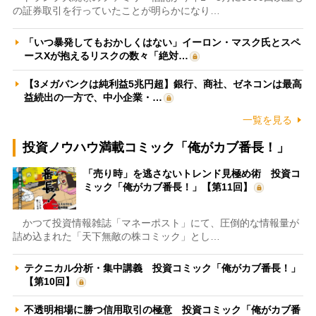
の証券取引を行っていたことが明らかになり…
「いつ暴発してもおかしくはない」イーロン・マスク氏とスペ
ースXが抱えるリスクの数々「絶対…
【3メガバンクは純利益5兆円超】銀行、商社、ゼネコンは最高
益続出の一方で、中小企業・…
一覧を見る
投資ノウハウ満載コミック「俺がカブ番長！」
「売り時」を逃さないトレンド見極め術 投資コ
ミック「俺がカブ番長！」【第11回】
かつて投資情報雑誌「マネーポスト」にて、圧倒的な情報量が
詰め込まれた「天下無敵の株コミック」とし…
テクニカル分析・集中講義 投資コミック「俺がカブ番長！」
【第10回】
不透明相場に勝つ信用取引の極意 投資コミック「俺がカブ番