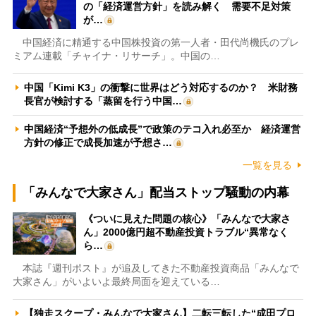
の「経済運営方針」を読み解く 需要不足対策
が…
中国経済に精通する中国株投資の第一人者・田代尚機氏のプレ
ミアム連載「チャイナ・リサーチ」。中国の…
中国「Kimi K3」の衝撃に世界はどう対応するのか？ 米財務
長官が検討する「蒸留を行う中国…
中国経済“予想外の低成長”で政策のテコ入れ必至か 経済運営
方針の修正で成長加速が予想さ…
一覧を見る
「みんなで大家さん」配当ストップ騒動の内幕
《ついに見えた問題の核心》「みんなで大家さ
ん」2000億円超不動産投資トラブル“異常なく
ら…
本誌『週刊ポスト』が追及してきた不動産投資商品「みんなで
大家さん」がいよいよ最終局面を迎えている…
【独走スクープ・みんなで大家さん】二転三転した“成田プロ