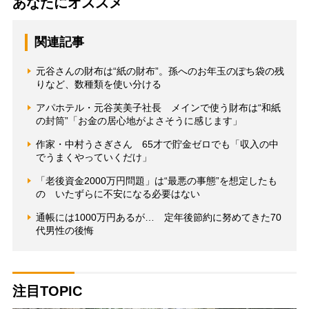
あなたにオススメ
関連記事
元谷さんの財布は“紙の財布”。孫へのお年玉のぽち袋の残
りなど、数種類を使い分ける
アパホテル・元谷芙美子社長 メインで使う財布は“和紙
の封筒”「お金の居心地がよさそうに感じます」
作家・中村うさぎさん 65才で貯金ゼロでも「収入の中
でうまくやっていくだけ」
「老後資金2000万円問題」は“最悪の事態”を想定したも
の いたずらに不安になる必要はない
通帳には1000万円あるが… 定年後節約に努めてきた70
代男性の後悔
注目TOPIC