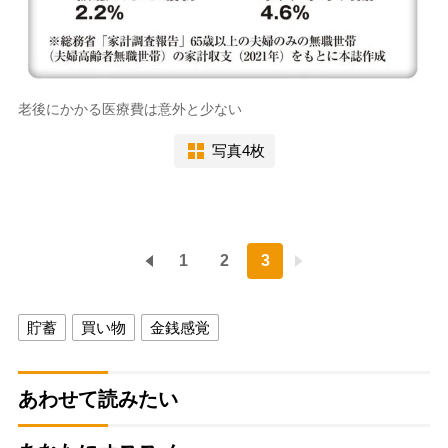
老後にかかる医療費は意外と少ない
写真4枚
1
2
3
貯蓄
買い物
金銭感覚
あわせて読みたい