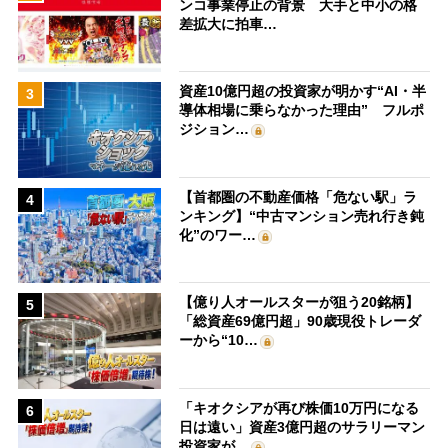
ンコ事業停止の背景 大手と中小の格
差拡大に拍車…
資産10億円超の投資家が明かす“AI・半
3
導体相場に乗らなかった理由” フルポ
ジション…
【首都圏の不動産価格「危ない駅」ラ
4
ンキング】“中古マンション売れ行き鈍
化”のワー…
【億り人オールスターが狙う20銘柄】
5
「総資産69億円超」90歳現役トレーダ
ーから“10…
「キオクシアが再び株価10万円になる
6
日は遠い」資産3億円超のサラリーマン
投資家が…