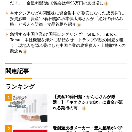
だ！」 金星4個配給で協会は年96万円の支出増に
キオクシアなどAI関連株に資金集中で“割安になった成長株”に
投資妙味 資産1.5億円超の坂本慎太郎さんが「絶好の仕込み
時」と考える防衛・食品銘柄を紹介
急増する中国企業の“国籍ロンダリング” SHEIN、TikTok、
Temu…本社機能を海外に移転させ、トランプ関税の回避を狙
う 現地人を隠れ蓑にした中国企業の農業参入・土地取得への
懸念も
関連記事
ランキング
【資産10億円超・かんちさんが厳
1
選！】「キオクシアの次」に資金が流
れる期待の高…
老舗遊技機メーカー・豊丸産業がパチ
2