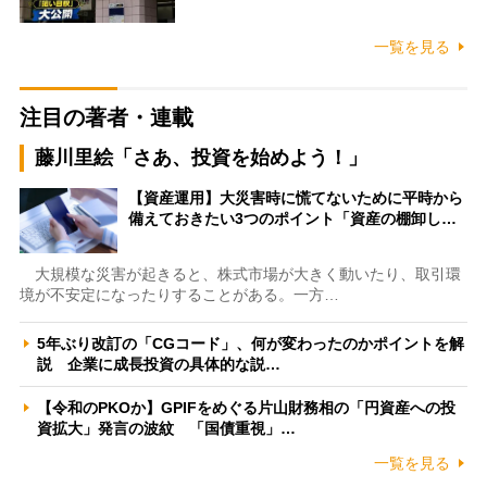
一覧を見る
注目の著者・連載
藤川里絵「さあ、投資を始めよう！」
【資産運用】大災害時に慌てないために平時から
備えておきたい3つのポイント「資産の棚卸し…
大規模な災害が起きると、株式市場が大きく動いたり、取引環
境が不安定になったりすることがある。一方…
5年ぶり改訂の「CGコード」、何が変わったのかポイントを解
説 企業に成長投資の具体的な説…
【令和のPKOか】GPIFをめぐる片山財務相の「円資産への投
資拡大」発言の波紋 「国債重視」…
一覧を見る