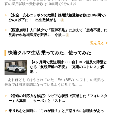
官の採用試験の受験者数は10年間で2分の1以…
【安全・安心ニッポンの危機】採用試験受験者数は10年間で2
分の1以下に！ 出生数減がも…
【医療崩壊】人口減少で「医師不足」に加えて「患者不足」に
見舞われ地域医療が限界に 今後…
一覧を見る
快適クルマ生活 乗ってみた、使ってみた
【4ヶ月間で受注累計6000台】BEV普及の障壁と
なる「航続距離の不安」「充電のストレス」解
消…
あれほどもてはやされていた「EV（BEV）シフト」の潮流も、
最近では減速基調になっているように見える。…
《雪道の対応力を検証》シビアな状況で実感した「フォレスタ
ー」の真価 「ターボ」と「スト…
乗り込むと同時に「これが軽？」と戸惑うのには理由があっ