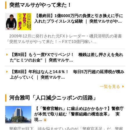
突然マルサがやって来た！
【最終回】1億6000万円の負債と引き換えに手に
入れたプライスレスな経験 ｜ 突然マルサがや…
2009年12月に発行された元FXトレーダー・磯貝清明氏の著書
『突然マルサがやって来た！～FXで10億円稼い…
【第9回】もう一度FXでリベンジ！ 種銭は差し押さえを免れ
た”ヒミツのお金” ｜ 突然マルサ…
【第8回】年利はなんと14.6％！ 毎日5万円超の延滞税が積み
上がっていく ｜ 突然マルサ…
一覧を見る
河合雅司「人口減少ニッポンの活路」
【「警察官離れ」に歯止めはかかるか？】警察庁
が本気で取り組む「警察組織の構造改革」 実
現…
警察庁が目下、頭を悩ませているのが「警察官不足」だ。警察