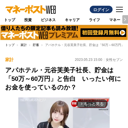
ログイン
トップ
投資
ビジネス
キャリア
ライフ
マネー
トップ
家計
貯蓄
アパホテル・元谷芙美子社長、貯金は「50万～60万円」
家計
2023.05.23 15:00
女性セブン
アパホテル・元谷芙美子社長、貯金は
「50万～60万円」と告白 いったい何に
お金を使っているのか？
もっと見る
arrow_forward_ios