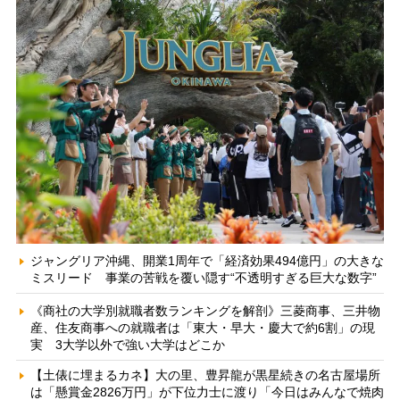
ジャングリア沖縄、開業1周年で「経済効果494億円」の大きな
ミスリード 事業の苦戦を覆い隠す“不透明すぎる巨大な数字”
《商社の大学別就職者数ランキングを解剖》三菱商事、三井物
産、住友商事への就職者は「東大・早大・慶大で約6割」の現
実 3大学以外で強い大学はどこか
【土俵に埋まるカネ】大の里、豊昇龍が黒星続きの名古屋場所
は「懸賞金2826万円」が下位力士に渡り「今日はみんなで焼肉