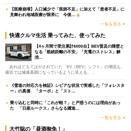
【医療崩壊】人口減少で「医師不足」に加えて「患者不足」に
見舞われ地域医療が限界に 今後…
一覧を見る
快適クルマ生活 乗ってみた、使ってみた
【4ヶ月間で受注累計6000台】BEV普及の障壁と
なる「航続距離の不安」「充電のストレス」解
消…
あれほどもてはやされていた「EV（BEV）シフト」の潮流も、
最近では減速基調になっているように見える。…
《雪道の対応力を検証》シビアな状況で実感した「フォレスタ
ー」の真価 「ターボ」と「スト…
乗り込むと同時に「これが軽？」と戸惑うのには理由があっ
た 「日産ルークス」さらなる躍進…
一覧を見る
大竹聡の「昼酒御免！」