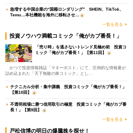
急増する中国企業の“国籍ロンダリング” SHEIN、TikTok、
Temu…本社機能を海外に移転させ…
一覧を見る
投資ノウハウ満載コミック「俺がカブ番長！」
「売り時」を逃さないトレンド見極め術 投資コ
ミック「俺がカブ番長！」【第11回】
かつて投資情報雑誌「マネーポスト」にて、圧倒的な情報量が
詰め込まれた「天下無敵の株コミック」とし…
テクニカル分析・集中講義 投資コミック「俺がカブ番長！」
【第10回】
不透明相場に勝つ信用取引の極意 投資コミック「俺がカブ番
長！」【第9回】
一覧を見る
戸松信博の明日の爆騰株を探せ！