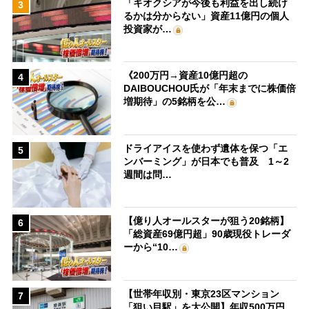
「キオクシアが今後も利益を出し続け
3
るかは分からない」資産11億円の個人
投資家が…
《200万円→資産10億円超の
4
DAIBOUCHOU氏が「年末までに株価倍
増期待」の5銘柄を公…
ドライアイスを使わず遺体を保つ「エ
5
ンバーミング」が日本でも普及 1～2
週間は問…
【億り人オールスターが狙う20銘柄】
6
「総資産69億円超」90歳現役トレーダ
ーから“10…
【世帯年収別・東京23区マンション
7
「狙い目駅」を大公開】年収500万円、