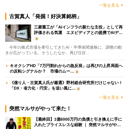
一覧を見る
古賀真人「発掘！好決算銘柄」
三菱重工が「AIインフラの新たな主役」として再
評価される気運 エヌビディアとの提携でAIデ…
今年の株式市場を牽引してきたAI・半導体関連株に、調整の動
きが広がっている。そうしたなか、再び注目…
キオクシアHD「7万円割れからの急反発」は再びの上昇局面へ
の反転シグナルか？ 市場のムー…
《億り人・古賀真人氏が厳選》野村総合研究所だけじゃない！
「DX・省力化・円安」を追い風に…
一覧を見る
突然マルサがやって来た！
【最終回】1億6000万円の負債と引き換えに手に
入れたプライスレスな経験 ｜ 突然マルサがや…