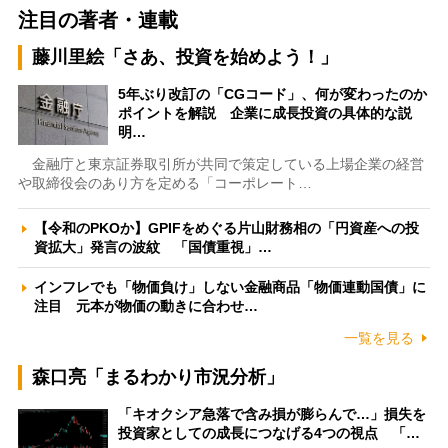
注目の著者・連載
藤川里絵「さあ、投資を始めよう！」
5年ぶり改訂の「CGコード」、何が変わったのか
ポイントを解説 企業に成長投資の具体的な説
明…
金融庁と東京証券取引所が共同で策定している上場企業の経営
や取締役会のあり方を定める「コーポレート…
【令和のPKOか】GPIFをめぐる片山財務相の「円資産への投
資拡大」発言の波紋 「国債重視」…
インフレでも「物価負け」しない金融商品「物価連動国債」に
注目 元本が物価の動きに合わせ…
一覧を見る
森口亮「まるわかり市況分析」
「キオクシア急落で含み損が膨らんで…」損失を
投資家としての成長につなげる4つの視点 「…