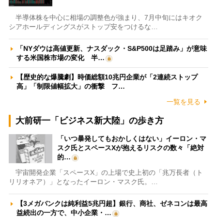
半導体株を中心に相場の調整色が強まり、7月中旬にはキオク
シアホールディングスがストップ安をつけるな…
「NYダウは高値更新、ナスダック・S&P500は足踏み」が意味
する米国株市場の変化 半…
【歴史的な爆騰劇】時価総額10兆円企業が「2連続ストップ
高」「制限値幅拡大」の衝撃 フ…
一覧を見る
大前研一「ビジネス新大陸」の歩き方
「いつ暴発してもおかしくはない」イーロン・マ
スク氏とスペースXが抱えるリスクの数々「絶対
的…
宇宙開発企業「スペースX」の上場で史上初の「兆万長者（ト
リリオネア）」となったイーロン・マスク氏。…
【3メガバンクは純利益5兆円超】銀行、商社、ゼネコンは最高
益続出の一方で、中小企業・…