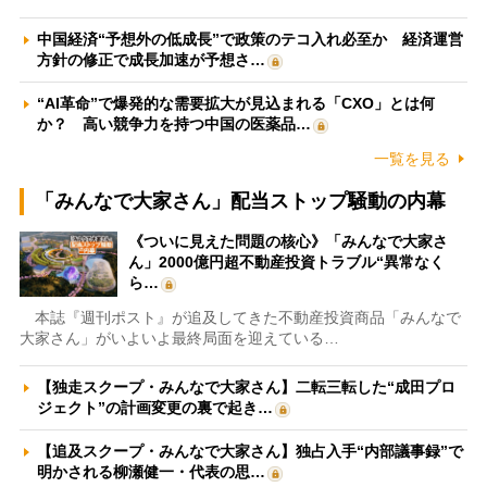
中国経済“予想外の低成長”で政策のテコ入れ必至か 経済運営
方針の修正で成長加速が予想さ…
“AI革命”で爆発的な需要拡大が見込まれる「CXO」とは何
か？ 高い競争力を持つ中国の医薬品…
一覧を見る
「みんなで大家さん」配当ストップ騒動の内幕
《ついに見えた問題の核心》「みんなで大家さ
ん」2000億円超不動産投資トラブル“異常なく
ら…
本誌『週刊ポスト』が追及してきた不動産投資商品「みんなで
大家さん」がいよいよ最終局面を迎えている…
【独走スクープ・みんなで大家さん】二転三転した“成田プロ
ジェクト”の計画変更の裏で起き…
【追及スクープ・みんなで大家さん】独占入手“内部議事録”で
明かされる柳瀬健一・代表の思…