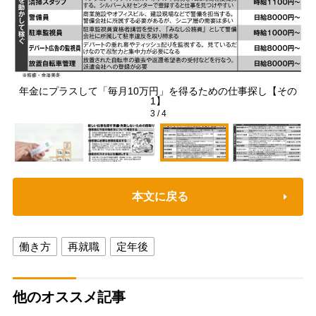
年金にプラスして「毎月10万円」を得るための仕事探し【その
プ
1】
3
/
4
本文に戻る
働き方
再就職
定年後
他のオススメ記事