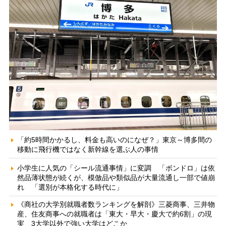
「約5時間かかるし、料金も高いのになぜ？」東京～博多間の
移動に飛行機ではなく新幹線を選ぶ人の事情
小学生に人気の「シール流通事情」に変調 「ボンドロ」は依
然品薄状態が続くが、模倣品や類似品が大量流通し一部で値崩
れ 「選別が本格化する時代に」
《商社の大学別就職者数ランキングを解剖》三菱商事、三井物
産、住友商事への就職者は「東大・早大・慶大で約6割」の現
実 3大学以外で強い大学はどこか