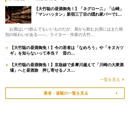
【大竹聡の昼酒御免！】「ネグローニ」「山崎」
「マンハッタン」新宿三丁目の隠れ家バーで1…
お酒はいつ飲んでもいいものだが、昼から飲むお酒にはまた格
別の味わいがある――。ライター・作家の大竹…
【大竹聡の昼酒御免！】今の若者は「なめろう」や「キヌカツ
ギ」を知らないって本当？ 昔の…
【大竹聡の昼酒御免！】京急線で多摩川越えて「川崎の大衆酒
場」へと昼酒旅 押し寄せるノス…
一覧を見る
著者・連載の一覧を見る