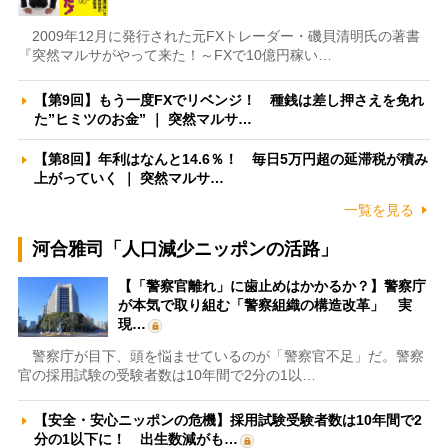
2009年12月に発行された元FXトレーダー・磯貝清明氏の著書
『突然マルサがやって来た！～FXで10億円稼い…
【第9回】もう一度FXでリベンジ！ 種銭は差し押さえを免れ
た”ヒミツのお金” ｜ 突然マルサ…
【第8回】年利はなんと14.6％！ 毎日5万円超の延滞税が積み
上がっていく ｜ 突然マルサ…
一覧を見る
河合雅司「人口減少ニッポンの活路」
【「警察官離れ」に歯止めはかかるか？】警察庁
が本気で取り組む「警察組織の構造改革」 実
現…
警察庁が目下、頭を悩ませているのが「警察官不足」だ。警察
官の採用試験の受験者数は10年間で2分の1以…
【安全・安心ニッポンの危機】採用試験受験者数は10年間で2
分の1以下に！ 出生数減がも…