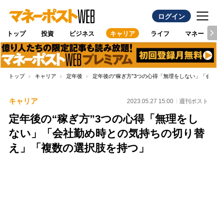
ログイン
トップ
投資
ビジネス
キャリア
ライフ
マネー
トップ
キャリア
定年後
定年後の“稼ぎ方”3つの心得「無理をしない」「会
キャリア
2023.05.27 15:00
週刊ポスト
定年後の“稼ぎ方”3つの心得「無理をし
ない」「会社勤め時との気持ちの切り替
え」「複数の選択肢を持つ」
Loaded
:
100.00%
/
Unmute