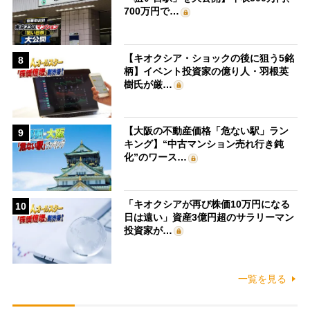
700万円で…
【キオクシア・ショックの後に狙う5銘
8
柄】イベント投資家の億り人・羽根英
樹氏が厳…
【大阪の不動産価格「危ない駅」ラン
9
キング】“中古マンション売れ行き鈍
化”のワース…
「キオクシアが再び株価10万円になる
10
日は遠い」資産3億円超のサラリーマン
投資家が…
一覧を見る