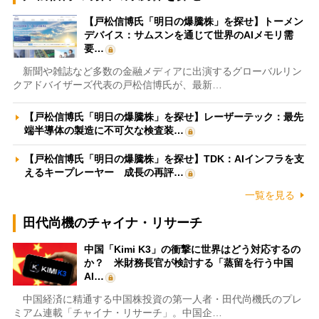
【戸松信博氏「明日の爆騰株」を探せ】トーメン
デバイス：サムスンを通じて世界のAIメモリ需
要…
新聞や雑誌など多数の金融メディアに出演するグローバルリン
クアドバイザーズ代表の戸松信博氏が、最新…
【戸松信博氏「明日の爆騰株」を探せ】レーザーテック：最先
端半導体の製造に不可欠な検査装…
【戸松信博氏「明日の爆騰株」を探せ】TDK：AIインフラを支
えるキープレーヤー 成長の再評…
一覧を見る
田代尚機のチャイナ・リサーチ
中国「Kimi K3」の衝撃に世界はどう対応するの
か？ 米財務長官が検討する「蒸留を行う中国
AI…
中国経済に精通する中国株投資の第一人者・田代尚機氏のプレ
ミアム連載「チャイナ・リサーチ」。中国企…