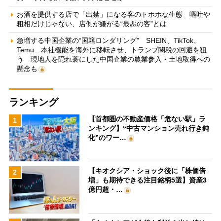
お酒を提供する店で「出禁」になる客のトホホな生態 嘔吐や
粗相だけじゃない、店側が嫌がる“最悪の客”とは
急増する中国企業の“国籍ロンダリング” SHEIN、TikTok、
Temu…本社機能を海外に移転させ、トランプ関税の回避を狙
う 現地人を隠れ蓑にした中国企業の農業参入・土地取得への
懸念も
ランキング
【首都圏の不動産価格「危ない駅」ラ
1
ンキング】“中古マンション売れ行き鈍
化”のワー…
【キオクシア・ショック後に「株価倍
2
増」も期待できる注目銘柄5選】資産3
億円超・…