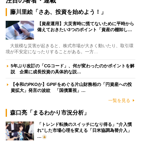
注目の著者・連載
藤川里絵「さあ、投資を始めよう！」
【資産運用】大災害時に慌てないために平時から
備えておきたい3つのポイント「資産の棚卸し…
大規模な災害が起きると、株式市場が大きく動いたり、取引環
境が不安定になったりすることがある。一方…
5年ぶり改訂の「CGコード」、何が変わったのかポイントを解
説 企業に成長投資の具体的な説…
【令和のPKOか】GPIFをめぐる片山財務相の「円資産への投
資拡大」発言の波紋 「国債重視」…
一覧を見る
森口亮「まるわかり市況分析」
「トレンド転換のスイッチになり得る」“介入慣
れ”した市場心理を変える「日米協調為替介入」
…