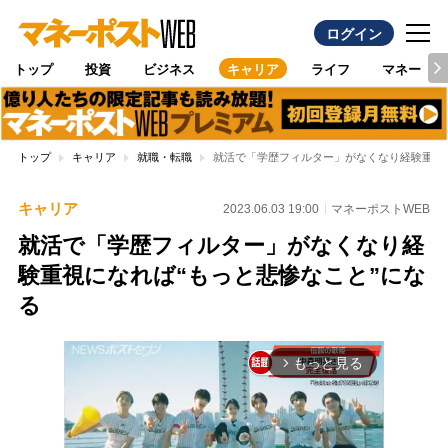
ログイン
トップ
投資
ビジネス
キャリア
ライフ
マネー
トップ
キャリア
就職・転職
就活で「学歴フィルター」がなくなり経験重視に
キャリア
2023.06.03 19:00
マネーポストWEB
就活で「学歴フィルター」がなくなり経
験重視になれば“もっと悲惨なこと”にな
る
もっと見る
arrow_forward_ios