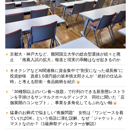
京都大・神戸大など、難関国立大学の総合型選抜が続々と廃
止 「推薦入試の拡大」報道と現実の乖離はなぜ起きるのか
キオクシアなどAI関連株に資金集中で“割安になった成長株”に
投資妙味 資産1.5億円超の坂本慎太郎さんが「絶好の仕込み
時」と考える防衛・食品銘柄を紹介
「30種類以上のパン食べ放題」で行列のできる新形態レストラ
ンを手掛けるサンマルクホールディングス 同社に聞いた「店
舗展開のコンセプト」、事業を多角化してもぶれない軸
猛暑のお葬式で悩ましい“喪服問題” 女性は「ワンピースを着
ていけばOK」という俗説に潜む誤解、なぜ「ジャケット」が
マストなのか？《1級葬祭ディレクターが解説》