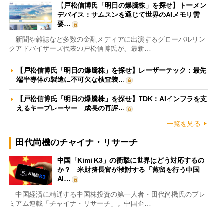
【戸松信博氏「明日の爆騰株」を探せ】トーメン
デバイス：サムスンを通じて世界のAIメモリ需
要…
新聞や雑誌など多数の金融メディアに出演するグローバルリン
クアドバイザーズ代表の戸松信博氏が、最新…
【戸松信博氏「明日の爆騰株」を探せ】レーザーテック：最先
端半導体の製造に不可欠な検査装…
【戸松信博氏「明日の爆騰株」を探せ】TDK：AIインフラを支
えるキープレーヤー 成長の再評…
一覧を見る
田代尚機のチャイナ・リサーチ
中国「Kimi K3」の衝撃に世界はどう対応するの
か？ 米財務長官が検討する「蒸留を行う中国
AI…
中国経済に精通する中国株投資の第一人者・田代尚機氏のプレ
ミアム連載「チャイナ・リサーチ」。中国企…