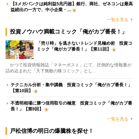
【3メガバンクは純利益5兆円超】銀行、商社、ゼネコンは最高
益続出の一方で、中小企業・…
一覧を見る
投資ノウハウ満載コミック「俺がカブ番長！」
「売り時」を逃さないトレンド見極め術 投資コ
ミック「俺がカブ番長！」【第11回】
かつて投資情報雑誌「マネーポスト」にて、圧倒的な情報量が
詰め込まれた「天下無敵の株コミック」とし…
テクニカル分析・集中講義 投資コミック「俺がカブ番長！」
【第10回】
不透明相場に勝つ信用取引の極意 投資コミック「俺がカブ番
長！」【第9回】
一覧を見る
戸松信博の明日の爆騰株を探せ！