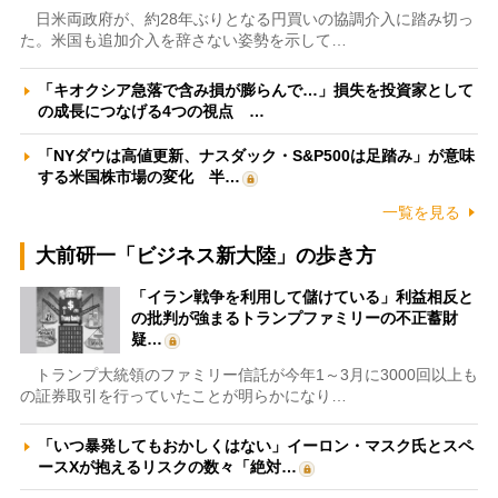
日米両政府が、約28年ぶりとなる円買いの協調介入に踏み切っ
た。米国も追加介入を辞さない姿勢を示して…
「キオクシア急落で含み損が膨らんで…」損失を投資家として
の成長につなげる4つの視点 …
「NYダウは高値更新、ナスダック・S&P500は足踏み」が意味
する米国株市場の変化 半…
一覧を見る
大前研一「ビジネス新大陸」の歩き方
「イラン戦争を利用して儲けている」利益相反と
の批判が強まるトランプファミリーの不正蓄財
疑…
トランプ大統領のファミリー信託が今年1～3月に3000回以上も
の証券取引を行っていたことが明らかになり…
「いつ暴発してもおかしくはない」イーロン・マスク氏とスペ
ースXが抱えるリスクの数々「絶対…