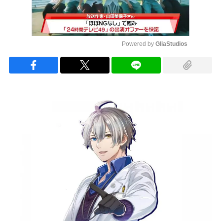
Powered by 
GliaStudios
Mute