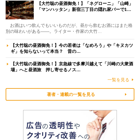
【大竹聡の昼酒御免！】「ネグローニ」「山崎」
「マンハッタン」新宿三丁目の隠れ家バーで1…
お酒はいつ飲んでもいいものだが、昼から飲むお酒にはまた格
別の味わいがある――。ライター・作家の大竹…
【大竹聡の昼酒御免！】今の若者は「なめろう」や「キヌカツ
ギ」を知らないって本当？ 昔の…
【大竹聡の昼酒御免！】京急線で多摩川越えて「川崎の大衆酒
場」へと昼酒旅 押し寄せるノス…
一覧を見る
著者・連載の一覧を見る