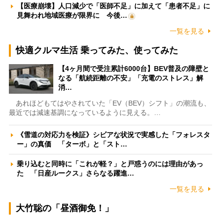
【医療崩壊】人口減少で「医師不足」に加えて「患者不足」に
見舞われ地域医療が限界に 今後…
一覧を見る
快適クルマ生活 乗ってみた、使ってみた
【4ヶ月間で受注累計6000台】BEV普及の障壁と
なる「航続距離の不安」「充電のストレス」解
消…
あれほどもてはやされていた「EV（BEV）シフト」の潮流も、
最近では減速基調になっているように見える。…
《雪道の対応力を検証》シビアな状況で実感した「フォレスタ
ー」の真価 「ターボ」と「スト…
乗り込むと同時に「これが軽？」と戸惑うのには理由があっ
た 「日産ルークス」さらなる躍進…
一覧を見る
大竹聡の「昼酒御免！」