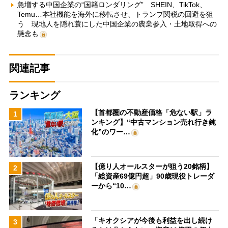
急増する中国企業の“国籍ロンダリング” SHEIN、TikTok、
Temu…本社機能を海外に移転させ、トランプ関税の回避を狙
う 現地人を隠れ蓑にした中国企業の農業参入・土地取得への
懸念も
関連記事
ランキング
【首都圏の不動産価格「危ない駅」ラ
1
ンキング】“中古マンション売れ行き鈍
化”のワー…
【億り人オールスターが狙う20銘柄】
2
「総資産69億円超」90歳現役トレーダ
ーから“10…
「キオクシアが今後も利益を出し続け
3