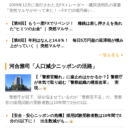
2009年12月に発行された元FXトレーダー・磯貝清明氏の著書
『突然マルサがやって来た！～FXで10億円稼い…
【第9回】もう一度FXでリベンジ！ 種銭は差し押さえを免れ
た”ヒミツのお金” ｜ 突然マルサ…
【第8回】年利はなんと14.6％！ 毎日5万円超の延滞税が積み
上がっていく ｜ 突然マルサ…
一覧を見る
河合雅司「人口減少ニッポンの活路」
【「警察官離れ」に歯止めはかかるか？】警察庁
が本気で取り組む「警察組織の構造改革」 実
現…
警察庁が目下、頭を悩ませているのが「警察官不足」だ。警察
官の採用試験の受験者数は10年間で2分の1以…
【安全・安心ニッポンの危機】採用試験受験者数は10年間で2
分の1以下に！ 出生数減がも…