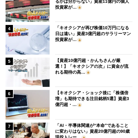
るかは分からない」資産11億円の個人
投資家が…
「キオクシアが再び株価10万円になる
4
日は遠い」資産3億円超のサラリーマン
投資家が…
【資産10億円超・かんちさんが厳
5
選！】「キオクシアの次」に資金が流
れる期待の高…
【キオクシア・ショック後に「株価倍
6
増」も期待できる注目銘柄5選】資産3
億円超・…
「AI・半導体関連が“本命”であること
7
に変わりはない」資産20億円超の90歳
現役トレー…