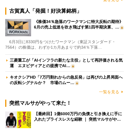
古賀真人「発掘！好決算銘柄」
《株価34％急落のワークマンに特大反転の期待》
6月の売上低迷を吹き飛ばす第1四半期決算、…
6月3日に8330円をつけたワークマン（東証スタンダード・
7564）の株価は、わずか1カ月あまりで約34％下落…
三菱重工が「AIインフラの新たな主役」として再評価される気
運 エヌビディアとの提携でAI…
キオクシアHD「7万円割れからの急反発」は再びの上昇局面へ
の反転シグナルか？ 市場のムー…
一覧を見る
突然マルサがやって来た！
【最終回】1億6000万円の負債と引き換えに手に
入れたプライスレスな経験 ｜ 突然マルサがや…