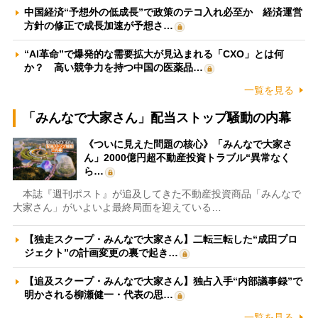
中国経済“予想外の低成長”で政策のテコ入れ必至か 経済運営
方針の修正で成長加速が予想さ…
“AI革命”で爆発的な需要拡大が見込まれる「CXO」とは何
か？ 高い競争力を持つ中国の医薬品…
一覧を見る
「みんなで大家さん」配当ストップ騒動の内幕
《ついに見えた問題の核心》「みんなで大家さ
ん」2000億円超不動産投資トラブル“異常なく
ら…
本誌『週刊ポスト』が追及してきた不動産投資商品「みんなで
大家さん」がいよいよ最終局面を迎えている…
【独走スクープ・みんなで大家さん】二転三転した“成田プロ
ジェクト”の計画変更の裏で起き…
【追及スクープ・みんなで大家さん】独占入手“内部議事録”で
明かされる柳瀬健一・代表の思…
一覧を見る