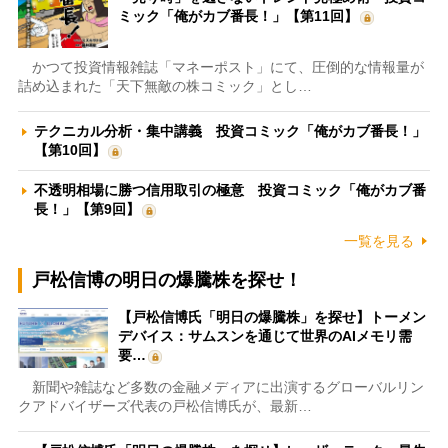
ミック「俺がカブ番長！」【第11回】
かつて投資情報雑誌「マネーポスト」にて、圧倒的な情報量が
詰め込まれた「天下無敵の株コミック」とし…
テクニカル分析・集中講義 投資コミック「俺がカブ番長！」
【第10回】
不透明相場に勝つ信用取引の極意 投資コミック「俺がカブ番
長！」【第9回】
一覧を見る
戸松信博の明日の爆騰株を探せ！
【戸松信博氏「明日の爆騰株」を探せ】トーメン
デバイス：サムスンを通じて世界のAIメモリ需
要…
新聞や雑誌など多数の金融メディアに出演するグローバルリン
クアドバイザーズ代表の戸松信博氏が、最新…