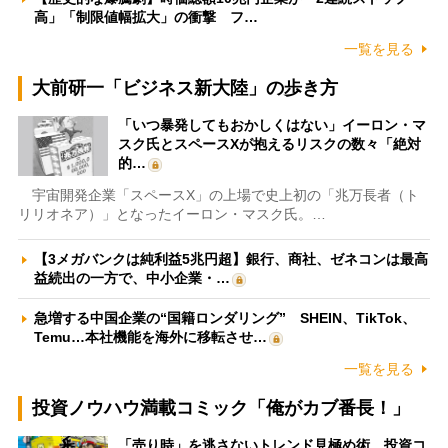
高」「制限値幅拡大」の衝撃 フ…
一覧を見る
大前研一「ビジネス新大陸」の歩き方
「いつ暴発してもおかしくはない」イーロン・マ
スク氏とスペースXが抱えるリスクの数々「絶対
的…
宇宙開発企業「スペースX」の上場で史上初の「兆万長者（ト
リリオネア）」となったイーロン・マスク氏。…
【3メガバンクは純利益5兆円超】銀行、商社、ゼネコンは最高
益続出の一方で、中小企業・…
急増する中国企業の“国籍ロンダリング” SHEIN、TikTok、
Temu…本社機能を海外に移転させ…
一覧を見る
投資ノウハウ満載コミック「俺がカブ番長！」
「売り時」を逃さないトレンド見極め術 投資コ