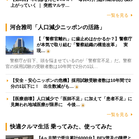
上がっていく ｜ 突然マルサ…
一覧を見る
河合雅司「人口減少ニッポンの活路」
【「警察官離れ」に歯止めはかかるか？】警察庁
が本気で取り組む「警察組織の構造改革」 実
現…
警察庁が目下、頭を悩ませているのが「警察官不足」だ。警察
官の採用試験の受験者数は10年間で2分の1以…
【安全・安心ニッポンの危機】採用試験受験者数は10年間で2
分の1以下に！ 出生数減がも…
【医療崩壊】人口減少で「医師不足」に加えて「患者不足」に
見舞われ地域医療が限界に 今後…
一覧を見る
快適クルマ生活 乗ってみた、使ってみた
【4ヶ月間で受注累計6000台】BEV普及の障壁と