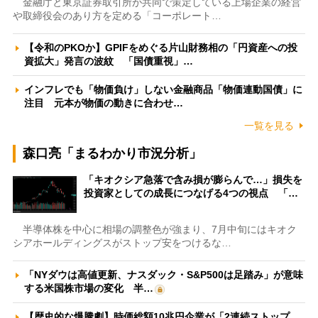
金融庁と東京証券取引所が共同で策定している上場企業の経営
や取締役会のあり方を定める「コーポレート…
【令和のPKOか】GPIFをめぐる片山財務相の「円資産への投
資拡大」発言の波紋 「国債重視」…
インフレでも「物価負け」しない金融商品「物価連動国債」に
注目 元本が物価の動きに合わせ…
一覧を見る
森口亮「まるわかり市況分析」
「キオクシア急落で含み損が膨らんで…」損失を
投資家としての成長につなげる4つの視点 「…
半導体株を中心に相場の調整色が強まり、7月中旬にはキオク
シアホールディングスがストップ安をつけるな…
「NYダウは高値更新、ナスダック・S&P500は足踏み」が意味
する米国株市場の変化 半…
【歴史的な爆騰劇】時価総額10兆円企業が「2連続ストップ