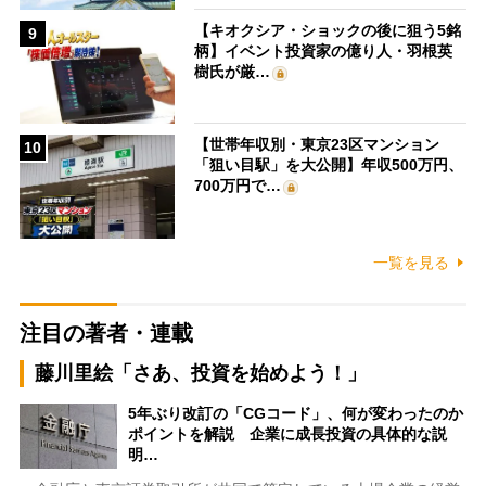
【キオクシア・ショックの後に狙う5銘
9
柄】イベント投資家の億り人・羽根英
樹氏が厳…
【世帯年収別・東京23区マンション
10
「狙い目駅」を大公開】年収500万円、
700万円で…
一覧を見る
注目の著者・連載
藤川里絵「さあ、投資を始めよう！」
5年ぶり改訂の「CGコード」、何が変わったのか
ポイントを解説 企業に成長投資の具体的な説
明…