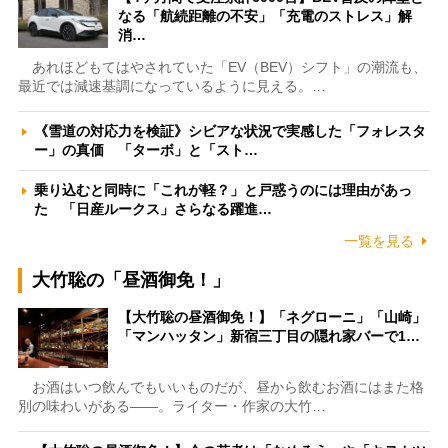
なる「航続距離の不安」「充電のストレス」解
消…
あれほどもてはやされていた「EV（BEV）シフト」の潮流も、
最近では減速基調になっているように見える。…
《雪道の対応力を検証》シビアな状況で実感した「フォレスタ
ー」の真価 「ターボ」と「スト…
乗り込むと同時に「これが軽？」と戸惑うのには理由があっ
た 「日産ルークス」さらなる躍進…
一覧を見る
大竹聡の「昼酒御免！」
【大竹聡の昼酒御免！】「ネグローニ」「山崎」
「マンハッタン」新宿三丁目の隠れ家バーで1…
お酒はいつ飲んでもいいものだが、昼から飲むお酒にはまた格
別の味わいがある――。ライター・作家の大竹…