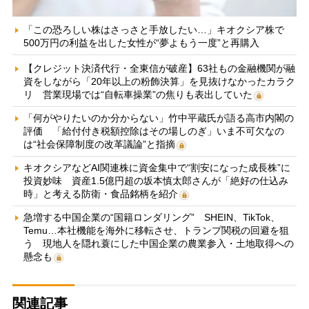
「この恐ろしい株はさっさと手放したい…」キオクシア株で
500万円の利益を出した女性が“夢よもう一度”と再購入
【クレジット決済代行・全東信が破産】63社もの金融機関が融
資をしながら「20年以上の粉飾決算」を見抜けなかったカラク
リ 営業現場では“自転車操業”の焦りも表出していた
「何がやりたいのか分からない」竹中平蔵氏が語る高市内閣の
評価 「給付付き税額控除はその場しのぎ」いま不可欠なの
は“社会保障制度の改革議論”と指摘
キオクシアなどAI関連株に資金集中で“割安になった成長株”に
投資妙味 資産1.5億円超の坂本慎太郎さんが「絶好の仕込み
時」と考える防衛・食品銘柄を紹介
急増する中国企業の“国籍ロンダリング” SHEIN、TikTok、
Temu…本社機能を海外に移転させ、トランプ関税の回避を狙
う 現地人を隠れ蓑にした中国企業の農業参入・土地取得への
懸念も
関連記事