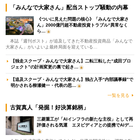
「みんなで大家さん」配当ストップ騒動の内幕
《ついに見えた問題の核心》「みんなで大家さ
ん」2000億円超不動産投資トラブル“異常なく
ら…
本誌『週刊ポスト』が追及してきた不動産投資商品「みんなで
大家さん」がいよいよ最終局面を迎えている…
【独走スクープ・みんなで大家さん】二転三転した“成田プロ
ジェクト”の計画変更の裏で起き…
【追及スクープ・みんなで大家さん】独占入手“内部議事録”で
明かされる柳瀬健一・代表の思…
一覧を見る
古賀真人「発掘！好決算銘柄」
三菱重工が「AIインフラの新たな主役」として再
評価される気運 エヌビディアとの提携でAIデ…