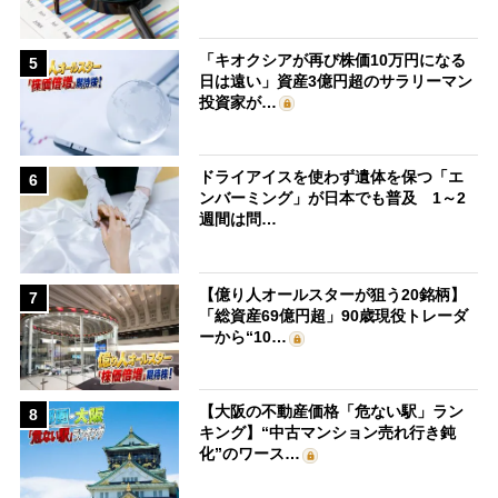
「キオクシアが再び株価10万円になる
5
日は遠い」資産3億円超のサラリーマン
投資家が…
ドライアイスを使わず遺体を保つ「エ
6
ンバーミング」が日本でも普及 1～2
週間は問…
【億り人オールスターが狙う20銘柄】
7
「総資産69億円超」90歳現役トレーダ
ーから“10…
【大阪の不動産価格「危ない駅」ラン
8
キング】“中古マンション売れ行き鈍
化”のワース…