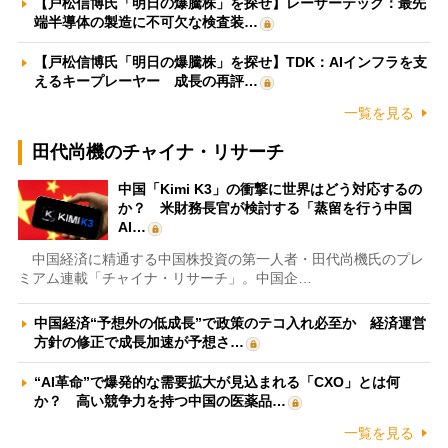
【戸松信博氏「明日の爆騰株」を探せ】レーザーテック：最先
端半導体の製造に不可欠な検査装…
【戸松信博氏「明日の爆騰株」を探せ】TDK：AIインフラを支
えるキープレーヤー 成長の再評…
一覧を見る
田代尚機のチャイナ・リサーチ
中国「Kimi K3」の衝撃に世界はどう対応するの
か？ 米財務長官が検討する「蒸留を行う中国
AI…
中国経済に精通する中国株投資の第一人者・田代尚機氏のプレ
ミアム連載「チャイナ・リサーチ」。中国企…
中国経済“予想外の低成長”で政策のテコ入れ必至か 経済運営
方針の修正で成長加速が予想さ…
“AI革命”で爆発的な需要拡大が見込まれる「CXO」とは何
か？ 高い競争力を持つ中国の医薬品…
一覧を見る