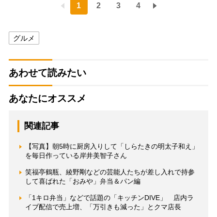
1
2
3
4
グルメ
あわせて読みたい
あなたにオススメ
関連記事
【写真】朝5時に厨房入りして「しらたきの明太子和え」
を毎日作っている岸井美智子さん
笑福亭鶴瓶、綾野剛などの芸能人たちが差し入れで持参
して喜ばれた「おみや」弁当＆パン編
「1キロ弁当」などで話題の「キッチンDIVE」 店内ラ
イブ配信で売上増、「万引きも減った」とクマ店長