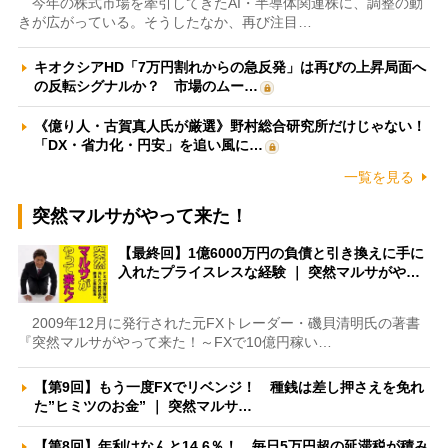
今年の株式市場を牽引してきたAI・半導体関連株に、調整の動
きが広がっている。そうしたなか、再び注目…
キオクシアHD「7万円割れからの急反発」は再びの上昇局面へ
の反転シグナルか？ 市場のムー…
《億り人・古賀真人氏が厳選》野村総合研究所だけじゃない！
「DX・省力化・円安」を追い風に…
一覧を見る
突然マルサがやって来た！
【最終回】1億6000万円の負債と引き換えに手に
入れたプライスレスな経験 ｜ 突然マルサがや…
2009年12月に発行された元FXトレーダー・磯貝清明氏の著書
『突然マルサがやって来た！～FXで10億円稼い…
【第9回】もう一度FXでリベンジ！ 種銭は差し押さえを免れ
た”ヒミツのお金” ｜ 突然マルサ…
【第8回】年利はなんと14.6％！ 毎日5万円超の延滞税が積み