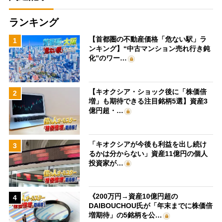
ランキング
【首都圏の不動産価格「危ない駅」ラ
1
ンキング】“中古マンション売れ行き鈍
化”のワー…
【キオクシア・ショック後に「株価倍
2
増」も期待できる注目銘柄5選】資産3
億円超・…
「キオクシアが今後も利益を出し続け
3
るかは分からない」資産11億円の個人
投資家が…
《200万円→資産10億円超の
4
DAIBOUCHOU氏が「年末までに株価倍
増期待」の5銘柄を公…