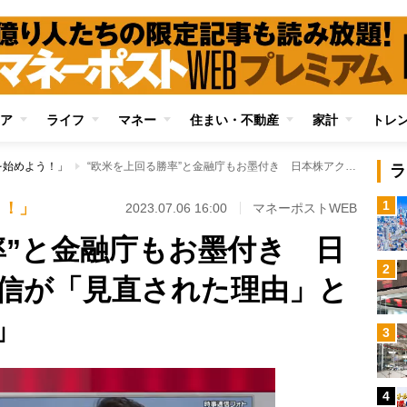
ア
ライフ
マネー
住まい・不動産
家計
トレ
を始めよう！」
“欧米を上回る勝率”と金融庁もお墨付き 日本株アクティブ投信が「見直された理由」と「選ぶ際の注意点」
ラ
1
う！」
2023.07.06 16:00
マネーポストWEB
率”と金融庁もお墨付き 日
2
信が「見直された理由」と
」
3
4