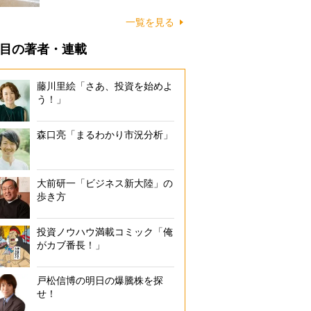
に…
一覧を見る
目の著者・連載
藤川里絵「さあ、投資を始めよ
う！」
森口亮「まるわかり市況分析」
大前研一「ビジネス新大陸」の
歩き方
投資ノウハウ満載コミック「俺
がカブ番長！」
戸松信博の明日の爆騰株を探
せ！