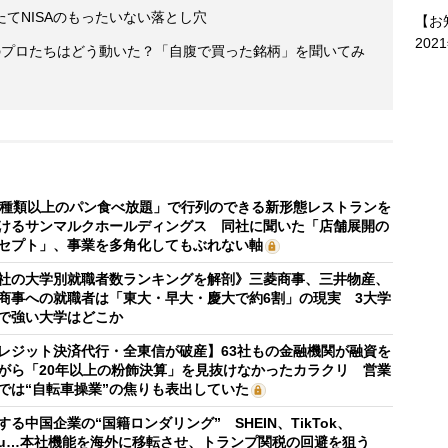
てNISAのもったいない落とし穴
【お
202
のプロたちはどう動いた？「自腹で買った銘柄」を聞いてみ
0種類以上のパン食べ放題」で行列のできる新形態レストランを
けるサンマルクホールディングス 同社に聞いた「店舗展開の
セプト」、事業を多角化してもぶれない軸
社の大学別就職者数ランキングを解剖》三菱商事、三井物産、
商事への就職者は「東大・早大・慶大で約6割」の現実 3大学
で強い大学はどこか
レジット決済代行・全東信が破産】63社もの金融機関が融資を
がら「20年以上の粉飾決算」を見抜けなかったカラクリ 営業
では“自転車操業”の焦りも表出していた
する中国企業の“国籍ロンダリング” SHEIN、TikTok、
mu…本社機能を海外に移転させ、トランプ関税の回避を狙う