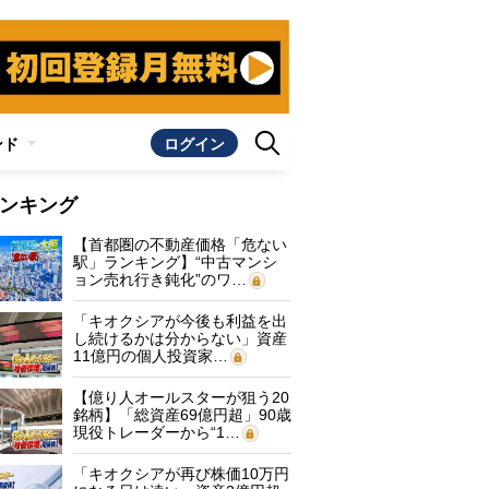
ンド
ログイン
ンキング
【首都圏の不動産価格「危ない
駅」ランキング】“中古マンシ
ョン売れ行き鈍化”のワ…
「キオクシアが今後も利益を出
し続けるかは分からない」資産
11億円の個人投資家…
【億り人オールスターが狙う20
銘柄】「総資産69億円超」90歳
現役トレーダーから“1…
「キオクシアが再び株価10万円