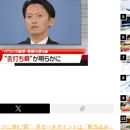
5
6
7
8
9
10
クに潜む“罠” 見るべきポイントは「配当込み」