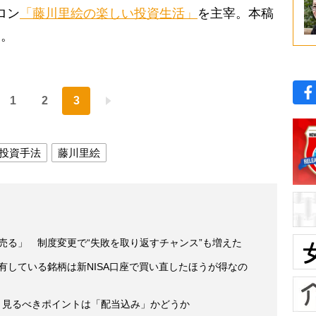
ロン
「藤川里絵の楽しい投資生活」
を主宰。本稿
中。
1
2
3
投資手法
藤川里絵
ら売る」 制度変更で“失敗を取り返すチャンス”も増えた
保有している銘柄は新NISA口座で買い直したほうが得なの
 見るべきポイントは「配当込み」かどうか