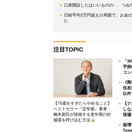
口座開設したはいいものの… つみた
日経平均3万円超えの局面で、お金
た
注目TOPIC
「3
手掛
コン
《商
住友
以外
【75歳をすぎたらやめること】
【ク
ベストセラー『定年後』著者・
しな
楠木新氏が指南する老年期の好
現場
循環を呼び込む方法
急増
Te