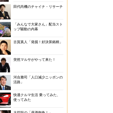
田代尚機のチャイナ・リサーチ
「みんなで大家さん」配当スト
ップ騒動の内幕
古賀真人「発掘！好決算銘柄」
突然マルサがやって来た！
河合雅司「人口減少ニッポンの
活路」
快適クルマ生活 乗ってみた、
使ってみた
大竹聡の「昼酒御免！」