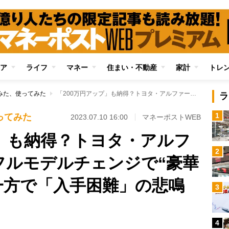
ア
ライフ
マネー
住まい・不動産
家計
トレ
みた、使ってみた
「200万円アップ」も納得？トヨタ・アルファード、8年ぶりフルモデルチェンジで“豪華志向”が鮮明に 一方で「入手困難」の悲鳴も
ラ
1
ってみた
2023.07.10 16:00
マネーポストWEB
プ」も納得？トヨタ・アルフ
2
フルモデルチェンジで“豪華
一方で「入手困難」の悲鳴
3
4