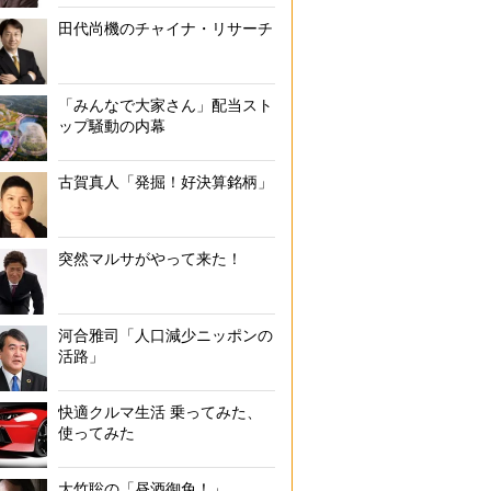
田代尚機のチャイナ・リサーチ
「みんなで大家さん」配当スト
ップ騒動の内幕
古賀真人「発掘！好決算銘柄」
突然マルサがやって来た！
河合雅司「人口減少ニッポンの
活路」
快適クルマ生活 乗ってみた、
使ってみた
大竹聡の「昼酒御免！」