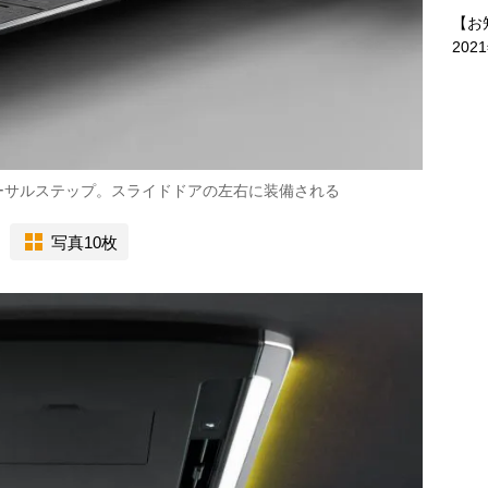
【お
202
ーサルステップ。スライドドアの左右に装備される
写真10枚