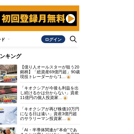
ンド
ログイン
ンキング
【億り人オールスターが狙う20
銘柄】「総資産69億円超」90歳
現役トレーダーから“1…
「キオクシアが今後も利益を出
し続けるかは分からない」資産
11億円の個人投資家…
「キオクシアが再び株価10万円
になる日は遠い」資産3億円超
のサラリーマン投資家…
「AI・半導体関連が“本命”であ