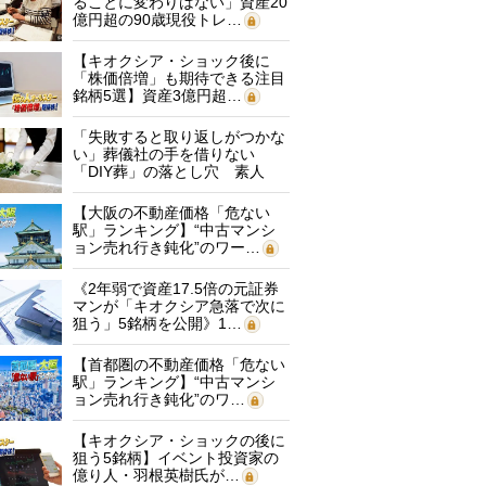
ることに変わりはない」資産20
億円超の90歳現役トレ…
【キオクシア・ショック後に
「株価倍増」も期待できる注目
銘柄5選】資産3億円超…
「失敗すると取り返しがつかな
い」葬儀社の手を借りない
「DIY葬」の落とし穴 素人
に…
【大阪の不動産価格「危ない
駅」ランキング】“中古マンシ
ョン売れ行き鈍化”のワー…
《2年弱で資産17.5倍の元証券
マンが「キオクシア急落で次に
狙う」5銘柄を公開》1…
【首都圏の不動産価格「危ない
駅」ランキング】“中古マンシ
ョン売れ行き鈍化”のワ…
【キオクシア・ショックの後に
狙う5銘柄】イベント投資家の
億り人・羽根英樹氏が…