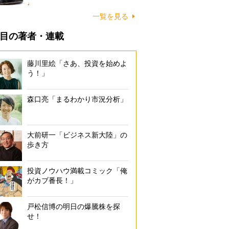
一覧を見る
目の著者・連載
藤川里絵「さあ、投資を始めよ
う！」
森口亮「まるわかり市況分析」
大前研一「ビジネス新大陸」の
歩き方
投資ノウハウ満載コミック「俺
がカブ番長！」
戸松信博の明日の爆騰株を探
せ！