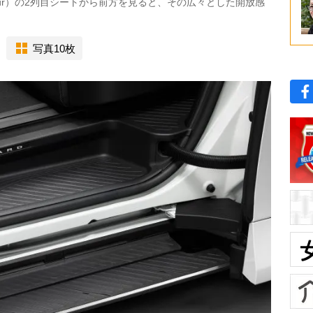
・E-Four）の2列目シートから前方を見ると、その広々とした開放感
写真10枚