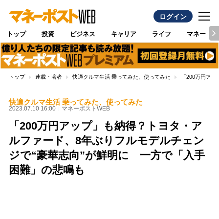
ログイン
トップ
投資
ビジネス
キャリア
ライフ
マネー
トップ
連載・著者
快適クルマ生活 乗ってみた、使ってみた
「200万円ア
快適クルマ生活 乗ってみた、使ってみた
2023.07.10 16:00
マネーポストWEB
「200万円アップ」も納得？トヨタ・ア
ルファード、8年ぶりフルモデルチェン
ジで“豪華志向”が鮮明に 一方で「入手
困難」の悲鳴も
Loaded
:
100.00%
/
Unmute