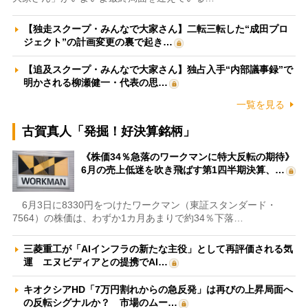
【独走スクープ・みんなで大家さん】二転三転した“成田プロ
ジェクト”の計画変更の裏で起き…
【追及スクープ・みんなで大家さん】独占入手“内部議事録”で
明かされる柳瀬健一・代表の思…
一覧を見る
古賀真人「発掘！好決算銘柄」
《株価34％急落のワークマンに特大反転の期待》
6月の売上低迷を吹き飛ばす第1四半期決算、…
6月3日に8330円をつけたワークマン（東証スタンダード・
7564）の株価は、わずか1カ月あまりで約34％下落…
三菱重工が「AIインフラの新たな主役」として再評価される気
運 エヌビディアとの提携でAI…
キオクシアHD「7万円割れからの急反発」は再びの上昇局面へ
の反転シグナルか？ 市場のムー…