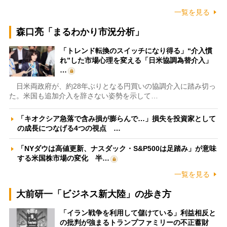
一覧を見る
森口亮「まるわかり市況分析」
「トレンド転換のスイッチになり得る」“介入慣
れ”した市場心理を変える「日米協調為替介入」
…
日米両政府が、約28年ぶりとなる円買いの協調介入に踏み切っ
た。米国も追加介入を辞さない姿勢を示して…
「キオクシア急落で含み損が膨らんで…」損失を投資家として
の成長につなげる4つの視点 …
「NYダウは高値更新、ナスダック・S&P500は足踏み」が意味
する米国株市場の変化 半…
一覧を見る
大前研一「ビジネス新大陸」の歩き方
「イラン戦争を利用して儲けている」利益相反と
の批判が強まるトランプファミリーの不正蓄財