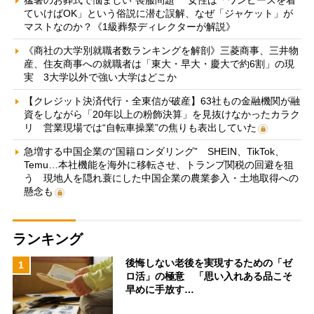
ていけばOK」という俗説に潜む誤解、なぜ「ジャケット」が
マストなのか？《1級葬祭ディレクターが解説》
《商社の大学別就職者数ランキングを解剖》三菱商事、三井物
産、住友商事への就職者は「東大・早大・慶大で約6割」の現
実 3大学以外で強い大学はどこか
【クレジット決済代行・全東信が破産】63社もの金融機関が融
資をしながら「20年以上の粉飾決算」を見抜けなかったカラク
リ 営業現場では“自転車操業”の焦りも表出していた
急増する中国企業の“国籍ロンダリング” SHEIN、TikTok、
Temu…本社機能を海外に移転させ、トランプ関税の回避を狙
う 現地人を隠れ蓑にした中国企業の農業参入・土地取得への
懸念も
ランキング
後悔しない老後を実現するための「ゼ
1
ロ活」の極意 「思い入れある品こそ
早めに手放す…