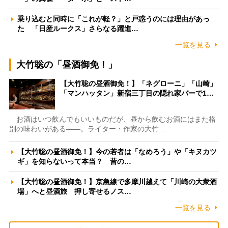
乗り込むと同時に「これが軽？」と戸惑うのには理由があっ
た 「日産ルークス」さらなる躍進…
一覧を見る
大竹聡の「昼酒御免！」
【大竹聡の昼酒御免！】「ネグローニ」「山崎」
「マンハッタン」新宿三丁目の隠れ家バーで1…
お酒はいつ飲んでもいいものだが、昼から飲むお酒にはまた格
別の味わいがある――。ライター・作家の大竹…
【大竹聡の昼酒御免！】今の若者は「なめろう」や「キヌカツ
ギ」を知らないって本当？ 昔の…
【大竹聡の昼酒御免！】京急線で多摩川越えて「川崎の大衆酒
場」へと昼酒旅 押し寄せるノス…
一覧を見る