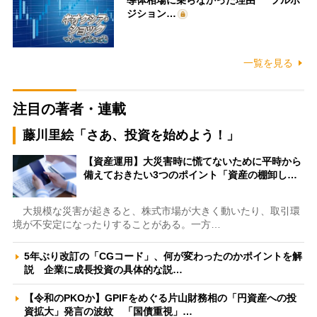
ジション…
一覧を見る
注目の著者・連載
藤川里絵「さあ、投資を始めよう！」
【資産運用】大災害時に慌てないために平時から
備えておきたい3つのポイント「資産の棚卸し…
大規模な災害が起きると、株式市場が大きく動いたり、取引環
境が不安定になったりすることがある。一方…
5年ぶり改訂の「CGコード」、何が変わったのかポイントを解
説 企業に成長投資の具体的な説…
【令和のPKOか】GPIFをめぐる片山財務相の「円資産への投
資拡大」発言の波紋 「国債重視」…