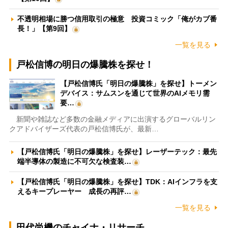
不透明相場に勝つ信用取引の極意 投資コミック「俺がカブ番
長！」【第9回】
一覧を見る
戸松信博の明日の爆騰株を探せ！
【戸松信博氏「明日の爆騰株」を探せ】トーメン
デバイス：サムスンを通じて世界のAIメモリ需
要…
新聞や雑誌など多数の金融メディアに出演するグローバルリン
クアドバイザーズ代表の戸松信博氏が、最新…
【戸松信博氏「明日の爆騰株」を探せ】レーザーテック：最先
端半導体の製造に不可欠な検査装…
【戸松信博氏「明日の爆騰株」を探せ】TDK：AIインフラを支
えるキープレーヤー 成長の再評…
一覧を見る
田代尚機のチャイナ・リサーチ