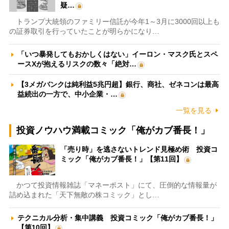
疑…
トランプ大統領のファミリー信託が今年1～3月に3000回以上も
の証券取引を行っていたことが明らかになり…
「いつ暴発してもおかしくはない」イーロン・マスク氏とスペ
ースXが抱えるリスクの数々「絶対…
【3メガバンクは純利益5兆円超】銀行、商社、ゼネコンは最高
益続出の一方で、中小企業・…
一覧を見る
投資ノウハウ満載コミック「俺がカブ番長！」
「売り時」を逃さないトレンド見極め術 投資コ
ミック「俺がカブ番長！」【第11回】
かつて投資情報雑誌「マネーポスト」にて、圧倒的な情報量が
詰め込まれた「天下無敵の株コミック」とし…
テクニカル分析・集中講義 投資コミック「俺がカブ番長！」
【第10回】