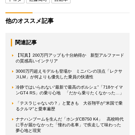
他のオススメ記事
関連記事
【写真】200万円アップも十分納得か 新型アルファード
の質感高いインテリア
3000万円超えモデルも登場か ミニバンの頂点「レクサ
スLM」が何よりも優先した乗員の快適性
冷静ではいられない“最新で最高のポルシェ”「718ケイマ
ンGT4 RS」の乗り心地 「だから乗りたくなかった…」
「テスラじゃないの？」と驚きも 大谷翔平が“米国で乗
るクルマ”と愛車遍歴
ナナハンブームを生んだ「ホンダCB750 K4」 高校時代
に手が届かなかった「憧れの名車」で疾走して味わった
夢心地と現実