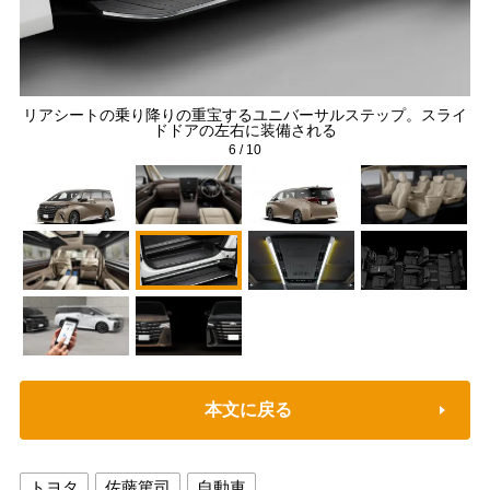
から
リアシートの乗り降りの重宝するユニバーサルステップ。スライ
柔
ドドアの左右に装備される
6
/
10
本文に戻る
トヨタ
佐藤篤司
自動車