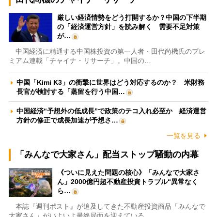
厳しい経済情勢をどう打開するか？中国の下半期
の「経済運営方針」を読み解く 需要不足対策
が…
中国経済に精通する中国株投資の第一人者・田代尚機氏のプレ
ミアム連載「チャイナ・リサーチ」。中国の…
中国「Kimi K3」の衝撃に世界はどう対応するのか？ 米財務
長官が検討する「蒸留を行う中国…
中国経済“予想外の低成長”で政策のテコ入れ必至か 経済運営
方針の修正で成長加速が予想さ…
一覧を見る
「みんなで大家さん」配当ストップ騒動の内幕
《ついに見えた問題の核心》「みんなで大家さ
ん」2000億円超不動産投資トラブル“異常なく
ら…
本誌『週刊ポスト』が追及してきた不動産投資商品「みんなで
大家さん」がいよいよ最終局面を迎えている…