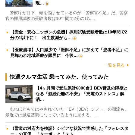
現…
警察庁が目下、頭を悩ませているのが「警察官不足」だ。警察
官の採用試験の受験者数は10年間で2分の1以…
【安全・安心ニッポンの危機】採用試験受験者数は10年間で2
分の1以下に！ 出生数減がも…
【医療崩壊】人口減少で「医師不足」に加えて「患者不足」に
見舞われ地域医療が限界に 今後…
一覧を見る
快適クルマ生活 乗ってみた、使ってみた
【4ヶ月間で受注累計6000台】BEV普及の障壁と
なる「航続距離の不安」「充電のストレス」解
消…
あれほどもてはやされていた「EV（BEV）シフト」の潮流も、
最近では減速基調になっているように見える。…
《雪道の対応力を検証》シビアな状況で実感した「フォレスタ
ー」の真価 「ターボ」と「スト…