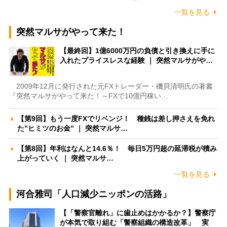
一覧を見る
突然マルサがやって来た！
【最終回】1億6000万円の負債と引き換えに手に
入れたプライスレスな経験 ｜ 突然マルサがや…
2009年12月に発行された元FXトレーダー・磯貝清明氏の著書
『突然マルサがやって来た！～FXで10億円稼い…
【第9回】もう一度FXでリベンジ！ 種銭は差し押さえを免れ
た”ヒミツのお金” ｜ 突然マルサ…
【第8回】年利はなんと14.6％！ 毎日5万円超の延滞税が積み
上がっていく ｜ 突然マルサ…
一覧を見る
河合雅司「人口減少ニッポンの活路」
【「警察官離れ」に歯止めはかかるか？】警察庁
が本気で取り組む「警察組織の構造改革」 実