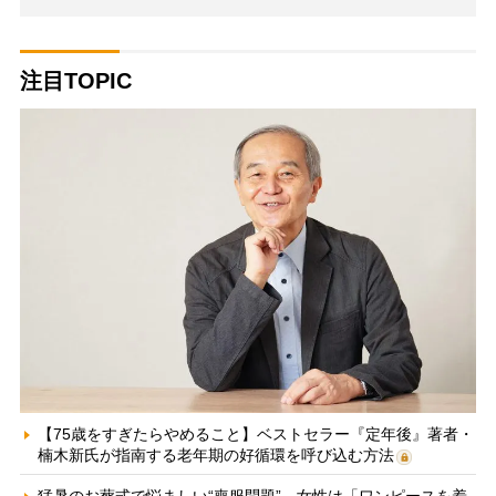
注目TOPIC
【75歳をすぎたらやめること】ベストセラー『定年後』著者・
楠木新氏が指南する老年期の好循環を呼び込む方法
猛暑のお葬式で悩ましい“喪服問題” 女性は「ワンピースを着