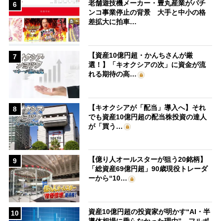
老舗遊技機メーカー・豊丸産業がパチ
6
ンコ事業停止の背景 大手と中小の格
差拡大に拍車…
【資産10億円超・かんちさんが厳
7
選！】「キオクシアの次」に資金が流
れる期待の高…
【キオクシアが「配当」導入へ】それ
8
でも資産10億円超の配当株投資の達人
が「買う…
【億り人オールスターが狙う20銘柄】
9
「総資産69億円超」90歳現役トレーダ
ーから“10…
資産10億円超の投資家が明かす“AI・半
10
導体相場に乗らなかった理由” フルポ