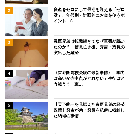
資産をゼロにして最期を迎える「ゼロ
2
活」、年代別・計画的にお金を使うポ
イント 6…
豊臣兄弟は転戦続きでなぜ軍費が続い
3
たのか？ 信長亡き後、秀吉・秀長の
突出した経済…
《首都圏高校受験の最新事情》「学力
4
は高いが内申点がとれない」生徒はど
う戦う？ 東…
【天下統一を見据えた豊臣兄弟の経済
5
政策】秀吉が弟・秀長を紀伊に転封し
た納得の事情…