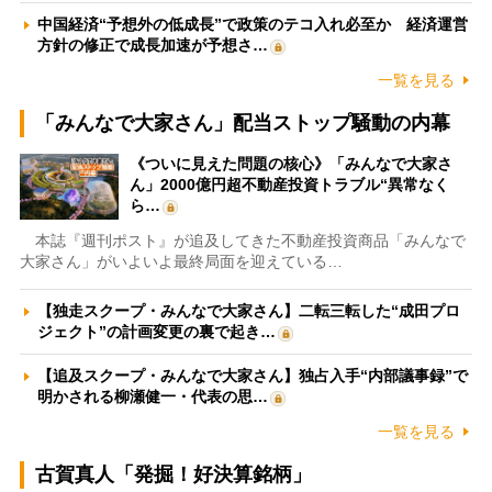
中国経済“予想外の低成長”で政策のテコ入れ必至か 経済運営
方針の修正で成長加速が予想さ…
一覧を見る
「みんなで大家さん」配当ストップ騒動の内幕
《ついに見えた問題の核心》「みんなで大家さ
ん」2000億円超不動産投資トラブル“異常なく
ら…
本誌『週刊ポスト』が追及してきた不動産投資商品「みんなで
大家さん」がいよいよ最終局面を迎えている…
【独走スクープ・みんなで大家さん】二転三転した“成田プロ
ジェクト”の計画変更の裏で起き…
【追及スクープ・みんなで大家さん】独占入手“内部議事録”で
明かされる柳瀬健一・代表の思…
一覧を見る
古賀真人「発掘！好決算銘柄」