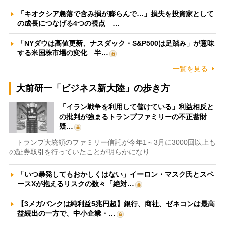
「キオクシア急落で含み損が膨らんで…」損失を投資家として
の成長につなげる4つの視点 …
「NYダウは高値更新、ナスダック・S&P500は足踏み」が意味
する米国株市場の変化 半…
一覧を見る
大前研一「ビジネス新大陸」の歩き方
「イラン戦争を利用して儲けている」利益相反と
の批判が強まるトランプファミリーの不正蓄財
疑…
トランプ大統領のファミリー信託が今年1～3月に3000回以上も
の証券取引を行っていたことが明らかになり…
「いつ暴発してもおかしくはない」イーロン・マスク氏とスペ
ースXが抱えるリスクの数々「絶対…
【3メガバンクは純利益5兆円超】銀行、商社、ゼネコンは最高
益続出の一方で、中小企業・…