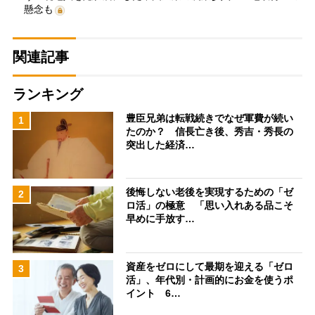
懸念も
関連記事
ランキング
豊臣兄弟は転戦続きでなぜ軍費が続い
1
たのか？ 信長亡き後、秀吉・秀長の
突出した経済…
後悔しない老後を実現するための「ゼ
2
ロ活」の極意 「思い入れある品こそ
早めに手放す…
資産をゼロにして最期を迎える「ゼロ
3
活」、年代別・計画的にお金を使うポ
イント 6…