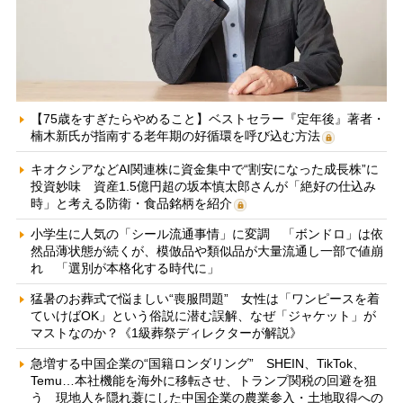
【75歳をすぎたらやめること】ベストセラー『定年後』著者・
楠木新氏が指南する老年期の好循環を呼び込む方法
キオクシアなどAI関連株に資金集中で“割安になった成長株”に
投資妙味 資産1.5億円超の坂本慎太郎さんが「絶好の仕込み
時」と考える防衛・食品銘柄を紹介
小学生に人気の「シール流通事情」に変調 「ボンドロ」は依
然品薄状態が続くが、模倣品や類似品が大量流通し一部で値崩
れ 「選別が本格化する時代に」
猛暑のお葬式で悩ましい“喪服問題” 女性は「ワンピースを着
ていけばOK」という俗説に潜む誤解、なぜ「ジャケット」が
マストなのか？《1級葬祭ディレクターが解説》
急増する中国企業の“国籍ロンダリング” SHEIN、TikTok、
Temu…本社機能を海外に移転させ、トランプ関税の回避を狙
う 現地人を隠れ蓑にした中国企業の農業参入・土地取得への