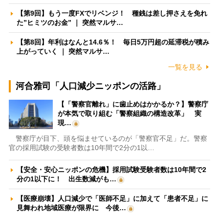
【第9回】もう一度FXでリベンジ！ 種銭は差し押さえを免れ
た”ヒミツのお金” ｜ 突然マルサ…
【第8回】年利はなんと14.6％！ 毎日5万円超の延滞税が積み
上がっていく ｜ 突然マルサ…
一覧を見る
河合雅司「人口減少ニッポンの活路」
【「警察官離れ」に歯止めはかかるか？】警察庁
が本気で取り組む「警察組織の構造改革」 実
現…
警察庁が目下、頭を悩ませているのが「警察官不足」だ。警察
官の採用試験の受験者数は10年間で2分の1以…
【安全・安心ニッポンの危機】採用試験受験者数は10年間で2
分の1以下に！ 出生数減がも…
【医療崩壊】人口減少で「医師不足」に加えて「患者不足」に
見舞われ地域医療が限界に 今後…