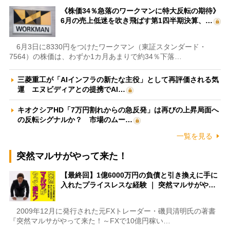
《株価34％急落のワークマンに特大反転の期待》
6月の売上低迷を吹き飛ばす第1四半期決算、…
6月3日に8330円をつけたワークマン（東証スタンダード・
7564）の株価は、わずか1カ月あまりで約34％下落…
三菱重工が「AIインフラの新たな主役」として再評価される気
運 エヌビディアとの提携でAI…
キオクシアHD「7万円割れからの急反発」は再びの上昇局面へ
の反転シグナルか？ 市場のムー…
一覧を見る
突然マルサがやって来た！
【最終回】1億6000万円の負債と引き換えに手に
入れたプライスレスな経験 ｜ 突然マルサがや…
2009年12月に発行された元FXトレーダー・磯貝清明氏の著書
『突然マルサがやって来た！～FXで10億円稼い…