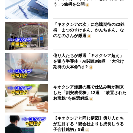
う」5銘柄を公開
「キオクシアの次」に急騰期待の22銘
柄 まつのすけさん、かんちさん、な
のなのさんが厳選
億り人たちが厳選「キオクシア超え」
を狙う半導体・AI関連8銘柄 “大化け
期待の大本命”は？
キオクシア爆騰の裏で仕込み時が到来
した「割安成長株」12選 “放置された
お宝株”を厳選解説
【キオクシアと同じ構図】億り人たち
が注目する「親会社よりも成長しうる
子会社銘柄」9選