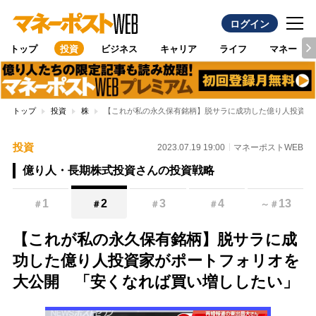
ログイン
トップ
投資
ビジネス
キャリア
ライフ
マネー
トップ
投資
株
【これが私の永久保有銘柄】脱サラに成功した億り人投資家
投資
2023.07.19 19:00
マネーポストWEB
億り人・長期株式投資さんの投資戦略
1
2
3
4
13
＃
＃
＃
＃
～
＃
【これが私の永久保有銘柄】脱サラに成
功した億り人投資家がポートフォリオを
大公開 「安くなれば買い増ししたい」