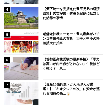
【天下統一を見据えた豊臣兄弟の経済
4
政策】秀吉が弟・秀長を紀伊に転封し
た納得の事情…
老舗遊技機メーカー・豊丸産業がパチ
5
ンコ事業停止の背景 大手と中小の格
差拡大に拍車…
《首都圏高校受験の最新事情》「学力
6
は高いが内申点がとれない」生徒はど
う戦う？ 東…
【資産10億円超・かんちさんが厳
7
選！】「キオクシアの次」に資金が流
れる期待の高…