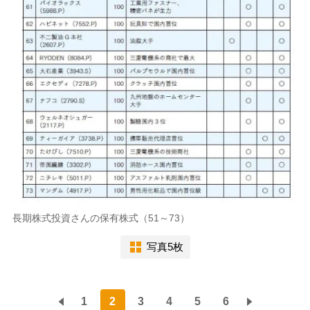
長期株式投資さんの保有株式（51～73）
写真5枚
1
2
3
4
5
6