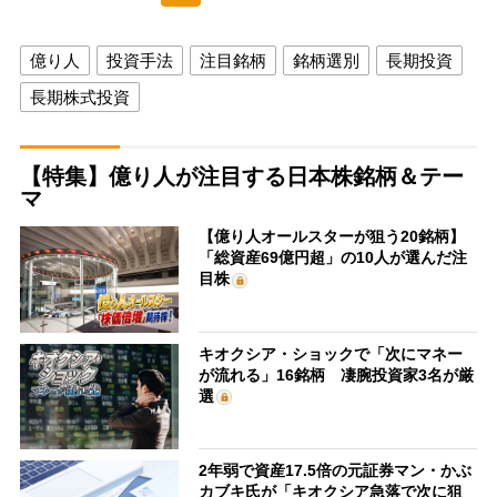
億り人
投資手法
注目銘柄
銘柄選別
長期投資
長期株式投資
【特集】億り人が注目する日本株銘柄＆テー
マ
【億り人オールスターが狙う20銘柄】
「総資産69億円超」の10人が選んだ注
目株
キオクシア・ショックで「次にマネー
が流れる」16銘柄 凄腕投資家3名が厳
選
2年弱で資産17.5倍の元証券マン・かぶ
カブキ氏が「キオクシア急落で次に狙