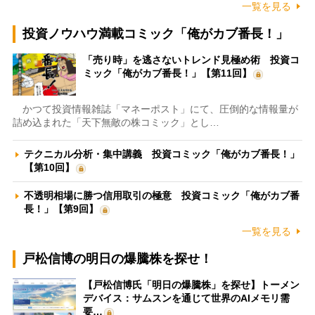
一覧を見る
投資ノウハウ満載コミック「俺がカブ番長！」
「売り時」を逃さないトレンド見極め術 投資コ
ミック「俺がカブ番長！」【第11回】
かつて投資情報雑誌「マネーポスト」にて、圧倒的な情報量が
詰め込まれた「天下無敵の株コミック」とし…
テクニカル分析・集中講義 投資コミック「俺がカブ番長！」
【第10回】
不透明相場に勝つ信用取引の極意 投資コミック「俺がカブ番
長！」【第9回】
一覧を見る
戸松信博の明日の爆騰株を探せ！
【戸松信博氏「明日の爆騰株」を探せ】トーメン
デバイス：サムスンを通じて世界のAIメモリ需
要…