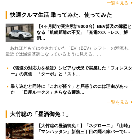
一覧を見る
快適クルマ生活 乗ってみた、使ってみた
【4ヶ月間で受注累計6000台】BEV普及の障壁と
なる「航続距離の不安」「充電のストレス」解
消…
あれほどもてはやされていた「EV（BEV）シフト」の潮流も、
最近では減速基調になっているように見える。…
《雪道の対応力を検証》シビアな状況で実感した「フォレスタ
ー」の真価 「ターボ」と「スト…
乗り込むと同時に「これが軽？」と戸惑うのには理由があっ
た 「日産ルークス」さらなる躍進…
一覧を見る
大竹聡の「昼酒御免！」
【大竹聡の昼酒御免！】「ネグローニ」「山崎」
「マンハッタン」新宿三丁目の隠れ家バーで1…