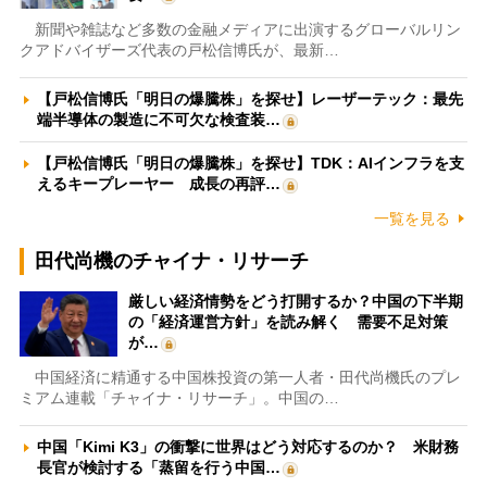
新聞や雑誌など多数の金融メディアに出演するグローバルリン
クアドバイザーズ代表の戸松信博氏が、最新…
【戸松信博氏「明日の爆騰株」を探せ】レーザーテック：最先
端半導体の製造に不可欠な検査装…
【戸松信博氏「明日の爆騰株」を探せ】TDK：AIインフラを支
えるキープレーヤー 成長の再評…
一覧を見る
田代尚機のチャイナ・リサーチ
厳しい経済情勢をどう打開するか？中国の下半期
の「経済運営方針」を読み解く 需要不足対策
が…
中国経済に精通する中国株投資の第一人者・田代尚機氏のプレ
ミアム連載「チャイナ・リサーチ」。中国の…
中国「Kimi K3」の衝撃に世界はどう対応するのか？ 米財務
長官が検討する「蒸留を行う中国…