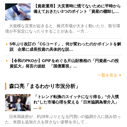
【資産運用】大災害時に慌てないために平時から
備えておきたい3つのポイント「資産の棚卸し…
大規模な災害が起きると、株式市場が大きく動いたり、取引環
境が不安定になったりすることがある。一方…
5年ぶり改訂の「CGコード」、何が変わったのかポイントを解
説 企業に成長投資の具体的な説…
【令和のPKOか】GPIFをめぐる片山財務相の「円資産への投
資拡大」発言の波紋 「国債重視」…
一覧を見る
森口亮「まるわかり市況分析」
「トレンド転換のスイッチになり得る」“介入慣
れ”した市場心理を変える「日米協調為替介入」
…
日米両政府が、約28年ぶりとなる円買いの協調介入に踏み切っ
た。米国も追加介入を辞さない姿勢を示して…