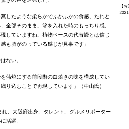
【お
202
を蒸したような柔らかでふかふかの食感、たれと
い、全部そのまま。箸を入れた時のもっちり感、
再現していますね。植物ベースの代替鰻とは信じ
り感も脂がのっている感じが見事です」
はない。
鰻を蒲焼にする前段階の白焼きの味を構成してい
を織り込むことで再現しています」（中山氏）
生まれ、大阪府出身。タレント。グルメリポーター
心に活躍。