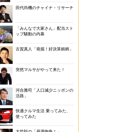
田代尚機のチャイナ・リサーチ
「みんなで大家さん」配当スト
ップ騒動の内幕
古賀真人「発掘！好決算銘柄」
突然マルサがやって来た！
河合雅司「人口減少ニッポンの
活路」
快適クルマ生活 乗ってみた、
使ってみた
大竹聡の「昼酒御免！」