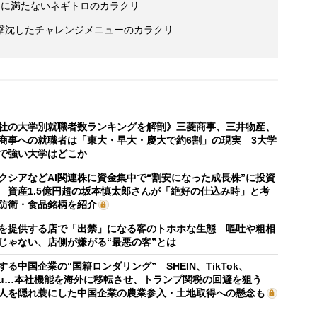
％に満たないネギトロのカラクリ
撃沈したチャレンジメニューのカラクリ
社の大学別就職者数ランキングを解剖》三菱商事、三井物産、
商事への就職者は「東大・早大・慶大で約6割」の現実 3大学
で強い大学はどこか
クシアなどAI関連株に資金集中で“割安になった成長株”に投資
 資産1.5億円超の坂本慎太郎さんが「絶好の仕込み時」と考
防衛・食品銘柄を紹介
を提供する店で「出禁」になる客のトホホな生態 嘔吐や粗相
じゃない、店側が嫌がる“最悪の客”とは
する中国企業の“国籍ロンダリング” SHEIN、TikTok、
mu…本社機能を海外に移転させ、トランプ関税の回避を狙う
人を隠れ蓑にした中国企業の農業参入・土地取得への懸念も