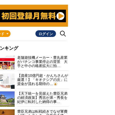
ンド
ログイン
ンキング
老舗遊技機メーカー・豊丸産業
がパチンコ事業停止の背景 大
手と中小の格差拡大に拍…
【資産10億円超・かんちさんが
厳選！】「キオクシアの次」に
資金が流れる期待の…
【天下統一を見据えた豊臣兄弟
の経済政策】秀吉が弟・秀長を
紀伊に転封した納得の事…
豊臣兄弟は転戦続きでなぜ軍費