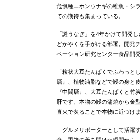
危惧種ニホンウナギの稚魚・シ
ての期待も集まっている。
「謎うなぎ」を4年かけて開発し
どかやくを手がける部署。開発
ベーション研究センター食品開
「粒状大豆たんぱくでふわっと
層』、植物油脂などで鰻の身と
『中間層』、大豆たんぱくと竹炭
肝です。本物の鰻の蒲焼から金型
直火で炙ることで本物に近づけ
グルメリポーターとして活躍す
食。重箱の蓋を開けた瞬間から