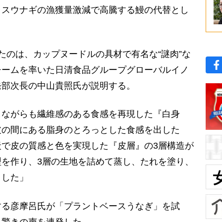
ラスウナギの漁獲量激減で高騰する鰻の代替とし
たのは、カップヌードルの具材で有名な“謎肉”な
チームを率いた日清食品グループグローバルイノ
発部次長の中山貴照氏が説明する。
しながらも繊維感のある食感を再現した『白身
皮の間にある脂身のとろっとした食感を出した
で皮の質感と色を実現した『皮層』の3層構造が
を作り、3層の生地を詰めて蒸し、たれを塗り、
ました」
る彦摩呂氏が「プラントベースうなぎ」を試
、驚きの声を連発した。