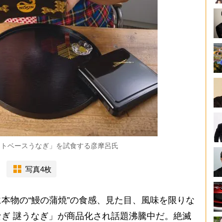
ントベースうなぎ」を試食する彦摩呂氏
写真4枚
本物の“鰻の蒲焼”の食感、見た目、風味を限りな
ぎ 謎うなぎ」が商品化され話題沸騰中だ。絶滅