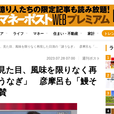
ア
ライフ
マネー
住まい・不動産
家計
トレ
鰻の蒲焼の食感、見た目、風味を限りなく再現した日清の「謎うなぎ」 彦摩呂も「鰻そのものや～」と絶賛
ラ
1
2023.07.28 07:00
週刊ポスト
見た目、風味を限りなく再
2
うなぎ」 彦摩呂も「鰻そ
賛
3
4