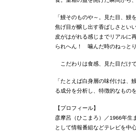
「鰻そのものや～。見た目、鰻
焦げ目が醸し出す香ばしさとい
皮がはがれる感じまでリアルに
られへん！ 噛んだ時のねっと
こだわりは食感、見た目だけで
「たとえば白身層の味付けは、
る成分を分析し、特徴的なもの
【プロフィール】
彦摩呂（ひこまろ）／1966年
として情報番組などテレビを中