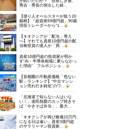
が続いたのか？ 信長亡き後、
秀吉・秀長の突出した経…
【億り人オールスターが狙う20
銘柄】「総資産69億円超」90歳
現役トレーダーから“1…
【キオクシアが「配当」導入
へ】それでも資産10億円超の配
当株投資の達人が「買…
資産10億円超の投資家が明か
す“AI・半導体相場に乗らなかっ
た理由” フルポジショ…
【首都圏の不動産価格「危ない
駅」ランキング】“中古マンシ
ョン売れ行き鈍化”のワ…
「北海道で知らない人はいな
い！」道民熱愛のカップ焼きそ
ば「やきそば弁当」、最大…
「キオクシアが再び株価10万円
になる日は遠い」資産3億円超
のサラリーマン投資家…