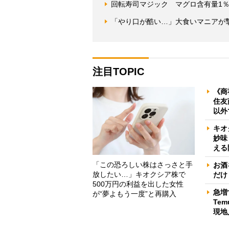
回転寿司マジック マグロ含有量1
「やり口が酷い…」大食いマニアが
注目TOPIC
《商
住友
以外
キオ
妙味
える
「この恐ろしい株はさっさと手
お酒
放したい…」キオクシア株で
だけ
500万円の利益を出した女性
急増
が“夢よもう一度”と再購入
Te
現地