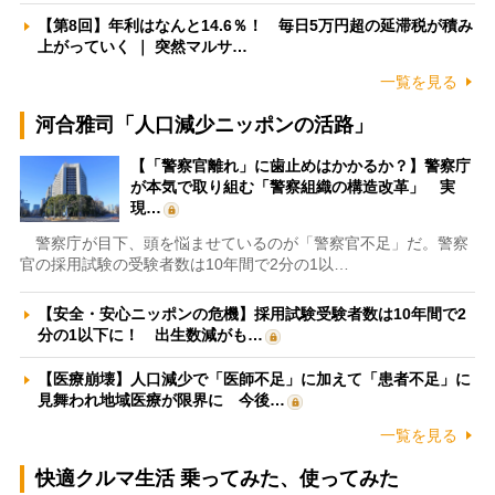
【第8回】年利はなんと14.6％！ 毎日5万円超の延滞税が積み
上がっていく ｜ 突然マルサ…
一覧を見る
河合雅司「人口減少ニッポンの活路」
【「警察官離れ」に歯止めはかかるか？】警察庁
が本気で取り組む「警察組織の構造改革」 実
現…
警察庁が目下、頭を悩ませているのが「警察官不足」だ。警察
官の採用試験の受験者数は10年間で2分の1以…
【安全・安心ニッポンの危機】採用試験受験者数は10年間で2
分の1以下に！ 出生数減がも…
【医療崩壊】人口減少で「医師不足」に加えて「患者不足」に
見舞われ地域医療が限界に 今後…
一覧を見る
快適クルマ生活 乗ってみた、使ってみた