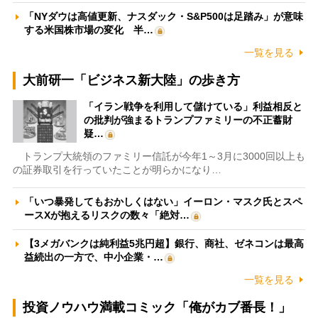
「NYダウは高値更新、ナスダック・S&P500は足踏み」が意味
する米国株市場の変化 半…
一覧を見る
大前研一「ビジネス新大陸」の歩き方
「イラン戦争を利用して儲けている」利益相反と
の批判が強まるトランプファミリーの不正蓄財
疑…
トランプ大統領のファミリー信託が今年1～3月に3000回以上も
の証券取引を行っていたことが明らかになり…
「いつ暴発してもおかしくはない」イーロン・マスク氏とスペ
ースXが抱えるリスクの数々「絶対…
【3メガバンクは純利益5兆円超】銀行、商社、ゼネコンは最高
益続出の一方で、中小企業・…
一覧を見る
投資ノウハウ満載コミック「俺がカブ番長！」