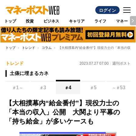
ログイン
トップ
投資
ビジネス
キャリア
ライフ
マネー
トップ
トレンド
コラム
【大相撲幕内“給金番付”】現役力士の「本当の収入
トレンド
2023.07.27 07:00
週刊ポスト
土俵に埋まるカネ
1
3
4
5
53
＃
～
＃
＃
＃
～
＃
【大相撲幕内“給金番付”】現役力士の
「本当の収入」公開 大関より平幕の
「持ち給金」が多いケースも