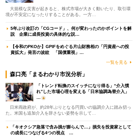
大規模な災害が起きると、株式市場が大きく動いたり、取引環
境が不安定になったりすることがある。一方…
5年ぶり改訂の「CGコード」、何が変わったのかポイントを解
説 企業に成長投資の具体的な説…
【令和のPKOか】GPIFをめぐる片山財務相の「円資産への投
資拡大」発言の波紋 「国債重視」…
一覧を見る
森口亮「まるわかり市況分析」
「トレンド転換のスイッチになり得る」“介入慣
れ”した市場心理を変える「日米協調為替介入」
…
日米両政府が、約28年ぶりとなる円買いの協調介入に踏み切っ
た。米国も追加介入を辞さない姿勢を示して…
「キオクシア急落で含み損が膨らんで…」損失を投資家として
の成長につなげる4つの視点 …