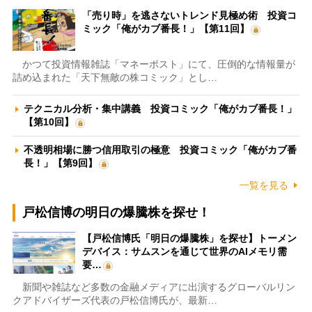
「売り時」を逃さないトレンド見極め術 投資コ
ミック「俺がカブ番長！」【第11回】
かつて投資情報雑誌「マネーポスト」にて、圧倒的な情報量が
詰め込まれた「天下無敵の株コミック」とし…
テクニカル分析・集中講義 投資コミック「俺がカブ番長！」
【第10回】
不透明相場に勝つ信用取引の極意 投資コミック「俺がカブ番
長！」【第9回】
一覧を見る
戸松信博の明日の爆騰株を探せ！
【戸松信博氏「明日の爆騰株」を探せ】トーメン
デバイス：サムスンを通じて世界のAIメモリ需
要…
新聞や雑誌など多数の金融メディアに出演するグローバルリン
クアドバイザーズ代表の戸松信博氏が、最新…