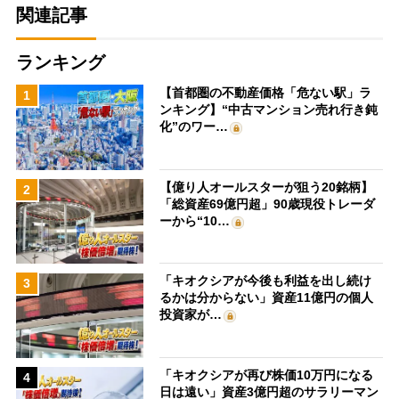
関連記事
ランキング
【首都圏の不動産価格「危ない駅」ラ
1
ンキング】“中古マンション売れ行き鈍
化”のワー…
【億り人オールスターが狙う20銘柄】
2
「総資産69億円超」90歳現役トレーダ
ーから“10…
「キオクシアが今後も利益を出し続け
3
るかは分からない」資産11億円の個人
投資家が…
「キオクシアが再び株価10万円になる
4
日は遠い」資産3億円超のサラリーマン