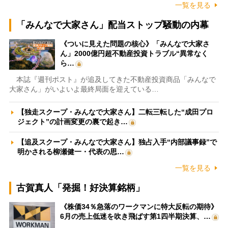
一覧を見る
「みんなで大家さん」配当ストップ騒動の内幕
《ついに見えた問題の核心》「みんなで大家さ
ん」2000億円超不動産投資トラブル“異常なく
ら…
本誌『週刊ポスト』が追及してきた不動産投資商品「みんなで
大家さん」がいよいよ最終局面を迎えている…
【独走スクープ・みんなで大家さん】二転三転した“成田プロ
ジェクト”の計画変更の裏で起き…
【追及スクープ・みんなで大家さん】独占入手“内部議事録”で
明かされる柳瀬健一・代表の思…
一覧を見る
古賀真人「発掘！好決算銘柄」
《株価34％急落のワークマンに特大反転の期待》
6月の売上低迷を吹き飛ばす第1四半期決算、…