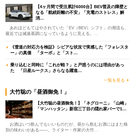
【4ヶ月間で受注累計6000台】BEV普及の障壁と
なる「航続距離の不安」「充電のストレス」解
消…
あれほどもてはやされていた「EV（BEV）シフト」の潮流も、
最近では減速基調になっているように見える。…
《雪道の対応力を検証》シビアな状況で実感した「フォレスタ
ー」の真価 「ターボ」と「スト…
乗り込むと同時に「これが軽？」と戸惑うのには理由があっ
た 「日産ルークス」さらなる躍進…
一覧を見る
大竹聡の「昼酒御免！」
【大竹聡の昼酒御免！】「ネグローニ」「山崎」
「マンハッタン」新宿三丁目の隠れ家バーで1…
お酒はいつ飲んでもいいものだが、昼から飲むお酒にはまた格
別の味わいがある――。ライター・作家の大竹…