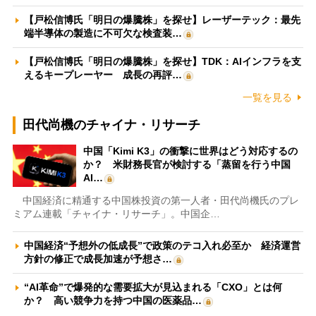
【戸松信博氏「明日の爆騰株」を探せ】レーザーテック：最先
端半導体の製造に不可欠な検査装…
【戸松信博氏「明日の爆騰株」を探せ】TDK：AIインフラを支
えるキープレーヤー 成長の再評…
一覧を見る
田代尚機のチャイナ・リサーチ
中国「Kimi K3」の衝撃に世界はどう対応するの
か？ 米財務長官が検討する「蒸留を行う中国
AI…
中国経済に精通する中国株投資の第一人者・田代尚機氏のプレ
ミアム連載「チャイナ・リサーチ」。中国企…
中国経済“予想外の低成長”で政策のテコ入れ必至か 経済運営
方針の修正で成長加速が予想さ…
“AI革命”で爆発的な需要拡大が見込まれる「CXO」とは何
か？ 高い競争力を持つ中国の医薬品…