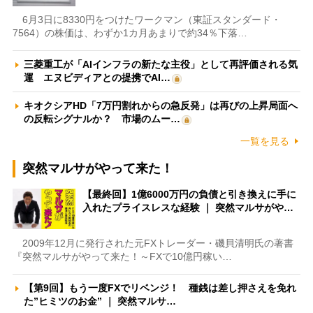
6月3日に8330円をつけたワークマン（東証スタンダード・
7564）の株価は、わずか1カ月あまりで約34％下落…
三菱重工が「AIインフラの新たな主役」として再評価される気
運 エヌビディアとの提携でAI…
キオクシアHD「7万円割れからの急反発」は再びの上昇局面へ
の反転シグナルか？ 市場のムー…
一覧を見る
突然マルサがやって来た！
【最終回】1億6000万円の負債と引き換えに手に
入れたプライスレスな経験 ｜ 突然マルサがや…
2009年12月に発行された元FXトレーダー・磯貝清明氏の著書
『突然マルサがやって来た！～FXで10億円稼い…
【第9回】もう一度FXでリベンジ！ 種銭は差し押さえを免れ
た”ヒミツのお金” ｜ 突然マルサ…