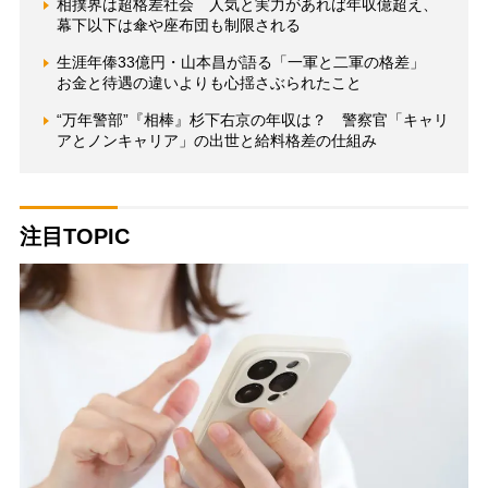
相撲界は超格差社会 人気と実力があれば年収億超え、
幕下以下は傘や座布団も制限される
生涯年俸33億円・山本昌が語る「一軍と二軍の格差」
お金と待遇の違いよりも心揺さぶられたこと
“万年警部”『相棒』杉下右京の年収は？ 警察官「キャリ
アとノンキャリア」の出世と給料格差の仕組み
注目TOPIC