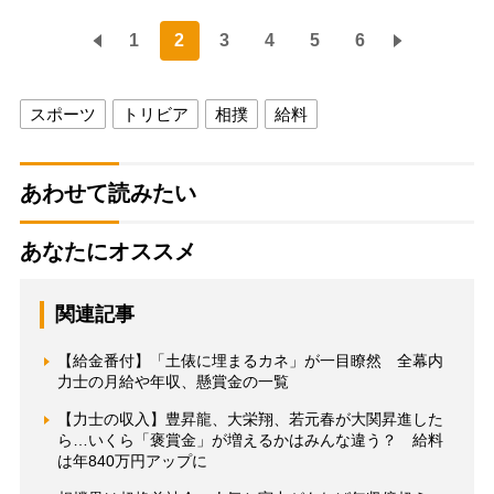
1
2
3
4
5
6
スポーツ
トリビア
相撲
給料
あわせて読みたい
あなたにオススメ
関連記事
【給金番付】「土俵に埋まるカネ」が一目瞭然 全幕内
力士の月給や年収、懸賞金の一覧
【力士の収入】豊昇龍、大栄翔、若元春が大関昇進した
ら…いくら「褒賞金」が増えるかはみんな違う？ 給料
は年840万円アップに