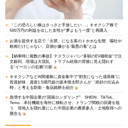
「この恐ろしい株はさっさと手放したい…」キオクシア株で
500万円の利益を出した女性が“夢よもう一度”と再購入
お酒を提供する店で「出禁」になる客のトホホな生態 嘔吐や
粗相だけじゃない、店側が嫌がる“最悪の客”とは
【納車時に複数の事故】テスラジャパン“多額のEV補助金”で注
文殺到、現場は大混乱 トラブル続発の背後に見え隠れす
る“イーロンの右腕”の影
キオクシアなどAI関連株に資金集中で“割安になった成長株”に
投資妙味 資産1.5億円超の坂本慎太郎さんが「絶好の仕込み
時」と考える防衛・食品銘柄を紹介
急増する中国企業の“国籍ロンダリング” SHEIN、TikTok、
Temu…本社機能を海外に移転させ、トランプ関税の回避を狙
う 現地人を隠れ蓑にした中国企業の農業参入・土地取得への
懸念も