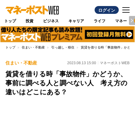
ログイン
トップ
投資
ビジネス
キャリア
ライフ
マネー
トップ
住まい・不動産
引っ越し・移住
賃貸を借りる時「事故物件」かどう
住まい・不動産
2023.08.13 15:00
マネーポストWEB
賃貸を借りる時「事故物件」かどうか、
事前に調べる人と調べない人 考え方の
違いはどこにある？
Loaded
:
100.00%
/
Unmute