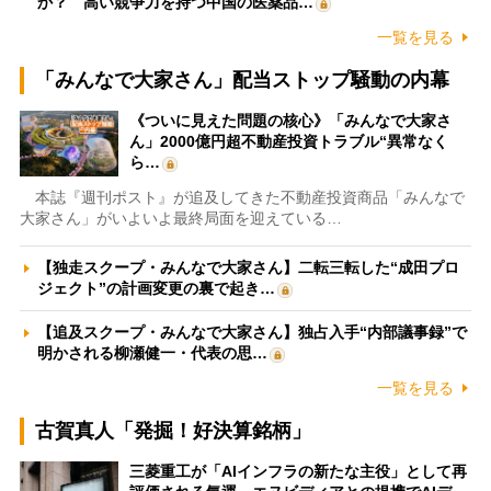
か？ 高い競争力を持つ中国の医薬品…
一覧を見る
「みんなで大家さん」配当ストップ騒動の内幕
《ついに見えた問題の核心》「みんなで大家さ
ん」2000億円超不動産投資トラブル“異常なく
ら…
本誌『週刊ポスト』が追及してきた不動産投資商品「みんなで
大家さん」がいよいよ最終局面を迎えている…
【独走スクープ・みんなで大家さん】二転三転した“成田プロ
ジェクト”の計画変更の裏で起き…
【追及スクープ・みんなで大家さん】独占入手“内部議事録”で
明かされる柳瀬健一・代表の思…
一覧を見る
古賀真人「発掘！好決算銘柄」
三菱重工が「AIインフラの新たな主役」として再