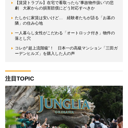
【賃貸トラブル】在宅で看取ったら“事故物件扱い”の悲
劇 大家からの損害賠償にどう対応すべきか
たしかに家賃は安いけど… 経験者たちが語る「お墓の
隣」の住み心地
一人暮らし女性がこだわる「オートロック付き」物件の
落とし穴
コレが“超上流階級”！ 日本一の高級マンション「三田ガ
ーデンヒルズ」を購入した人の声
注目TOPIC