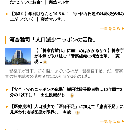
た”ヒミツのお金” ｜ 突然マルサ…
【第8回】年利はなんと14.6％！ 毎日5万円超の延滞税が積み
上がっていく ｜ 突然マルサ…
一覧を見る
河合雅司「人口減少ニッポンの活路」
【「警察官離れ」に歯止めはかかるか？】警察庁
が本気で取り組む「警察組織の構造改革」 実
現…
警察庁が目下、頭を悩ませているのが「警察官不足」だ。警察
官の採用試験の受験者数は10年間で2分の1以…
【安全・安心ニッポンの危機】採用試験受験者数は10年間で2
分の1以下に！ 出生数減がも…
【医療崩壊】人口減少で「医師不足」に加えて「患者不足」に
見舞われ地域医療が限界に 今後…
一覧を見る