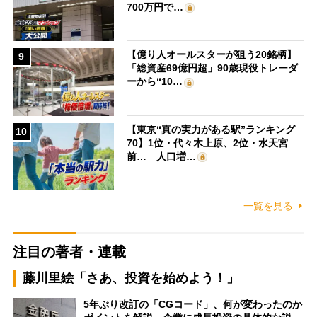
700万円で…
【億り人オールスターが狙う20銘柄】
9
「総資産69億円超」90歳現役トレーダ
ーから“10…
【東京“真の実力がある駅”ランキング
10
70】1位・代々木上原、2位・水天宮
前… 人口増…
一覧を見る
注目の著者・連載
藤川里絵「さあ、投資を始めよう！」
5年ぶり改訂の「CGコード」、何が変わったのか