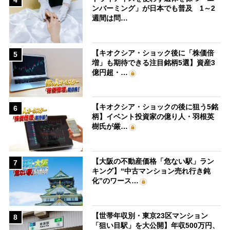
4
ンバーミング」が日本でも普及 1～2
週間は問…
【キオクシア・ショック後に「株価倍
5
増」も期待できる注目銘柄5選】資産3
億円超・…
【キオクシア・ショックの後に狙う5銘
6
柄】イベント投資家の億り人・羽根英
樹氏が厳…
【大阪の不動産価格「危ない駅」ラン
7
キング】“中古マンション売れ行き鈍
化”のワース…
【世帯年収別・東京23区マンション
8
「狙い目駅」を大公開】年収500万円、