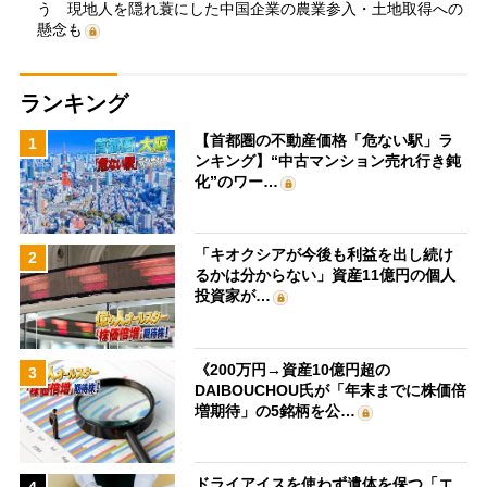
う 現地人を隠れ蓑にした中国企業の農業参入・土地取得への
懸念も
ランキング
【首都圏の不動産価格「危ない駅」ラ
1
ンキング】“中古マンション売れ行き鈍
化”のワー…
「キオクシアが今後も利益を出し続け
2
るかは分からない」資産11億円の個人
投資家が…
《200万円→資産10億円超の
3
DAIBOUCHOU氏が「年末までに株価倍
増期待」の5銘柄を公…
ドライアイスを使わず遺体を保つ「エ