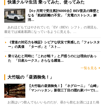
快適クルマ生活 乗ってみた、使ってみた
【4ヶ月間で受注累計6000台】BEV普及の障壁と
なる「航続距離の不安」「充電のストレス」解
消…
あれほどもてはやされていた「EV（BEV）シフト」の潮流も、
最近では減速基調になっているように見える。…
《雪道の対応力を検証》シビアな状況で実感した「フォレスタ
ー」の真価 「ターボ」と「スト…
乗り込むと同時に「これが軽？」と戸惑うのには理由があっ
た 「日産ルークス」さらなる躍進…
一覧を見る
大竹聡の「昼酒御免！」
【大竹聡の昼酒御免！】「ネグローニ」「山崎」
「マンハッタン」新宿三丁目の隠れ家バーで1…
お酒はいつ飲んでもいいものだが、昼から飲むお酒にはまた格