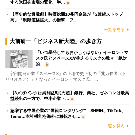
する米国株市場の変化 半…
【歴史的な爆騰劇】時価総額10兆円企業が「2連続ストップ
高」「制限値幅拡大」の衝撃 フ…
一覧を見る
大前研一「ビジネス新大陸」の歩き方
「いつ暴発してもおかしくはない」イーロン・マ
スク氏とスペースXが抱えるリスクの数々「絶対
的…
宇宙開発企業「スペースX」の上場で史上初の「兆万長者（ト
リリオネア）」となったイーロン・マスク氏。…
【3メガバンクは純利益5兆円超】銀行、商社、ゼネコンは最高
益続出の一方で、中小企業・…
急増する中国企業の“国籍ロンダリング” SHEIN、TikTok、
Temu…本社機能を海外に移転させ…
一覧を見る