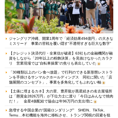
ジャングリア沖縄、開業1周年で「経済効果494億円」の大きな
ミスリード 事業の苦戦を覆い隠す“不透明すぎる巨大な数字”
【クレジット決済代行・全東信が破産】63社もの金融機関が融
資をしながら「20年以上の粉飾決算」を見抜けなかったカラク
リ 営業現場では“自転車操業”の焦りも表出していた
「30種類以上のパン食べ放題」で行列のできる新形態レストラ
ンを手掛けるサンマルクホールディングス 同社に聞いた「店
舗展開のコンセプト」、事業を多角化してもぶれない軸
【土俵に埋まるカネ】大の里、豊昇龍が黒星続きの名古屋場所
は「懸賞金2826万円」が下位力士に渡り「今日はみんなで焼肉
だ！」 金星4個配給で協会は年96万円の支出増に
急増する中国企業の“国籍ロンダリング” SHEIN、TikTok、
Temu…本社機能を海外に移転させ、トランプ関税の回避を狙