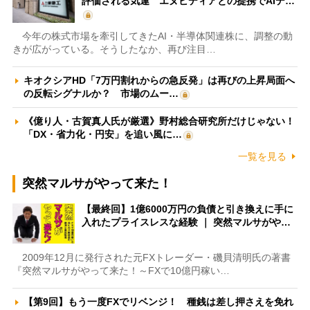
評価される気運 エヌビディアとの提携でAIデ…
今年の株式市場を牽引してきたAI・半導体関連株に、調整の動
きが広がっている。そうしたなか、再び注目…
キオクシアHD「7万円割れからの急反発」は再びの上昇局面へ
の反転シグナルか？ 市場のムー…
《億り人・古賀真人氏が厳選》野村総合研究所だけじゃない！
「DX・省力化・円安」を追い風に…
一覧を見る
突然マルサがやって来た！
【最終回】1億6000万円の負債と引き換えに手に
入れたプライスレスな経験 ｜ 突然マルサがや…
2009年12月に発行された元FXトレーダー・磯貝清明氏の著書
『突然マルサがやって来た！～FXで10億円稼い…
【第9回】もう一度FXでリベンジ！ 種銭は差し押さえを免れ