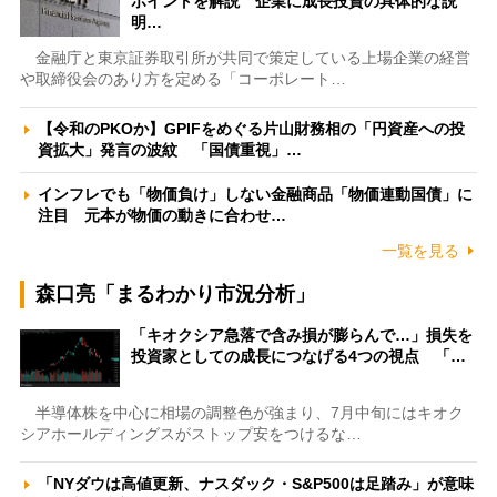
ポイントを解説 企業に成長投資の具体的な説
明…
金融庁と東京証券取引所が共同で策定している上場企業の経営
や取締役会のあり方を定める「コーポレート…
【令和のPKOか】GPIFをめぐる片山財務相の「円資産への投
資拡大」発言の波紋 「国債重視」…
インフレでも「物価負け」しない金融商品「物価連動国債」に
注目 元本が物価の動きに合わせ…
一覧を見る
森口亮「まるわかり市況分析」
「キオクシア急落で含み損が膨らんで…」損失を
投資家としての成長につなげる4つの視点 「…
半導体株を中心に相場の調整色が強まり、7月中旬にはキオク
シアホールディングスがストップ安をつけるな…
「NYダウは高値更新、ナスダック・S&P500は足踏み」が意味