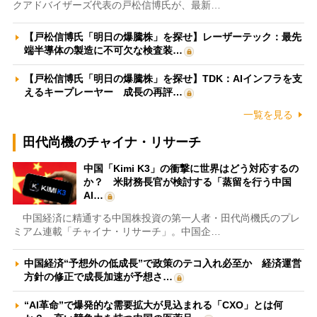
クアドバイザーズ代表の戸松信博氏が、最新…
【戸松信博氏「明日の爆騰株」を探せ】レーザーテック：最先
端半導体の製造に不可欠な検査装…
【戸松信博氏「明日の爆騰株」を探せ】TDK：AIインフラを支
えるキープレーヤー 成長の再評…
一覧を見る
田代尚機のチャイナ・リサーチ
中国「Kimi K3」の衝撃に世界はどう対応するの
か？ 米財務長官が検討する「蒸留を行う中国
AI…
中国経済に精通する中国株投資の第一人者・田代尚機氏のプレ
ミアム連載「チャイナ・リサーチ」。中国企…
中国経済“予想外の低成長”で政策のテコ入れ必至か 経済運営
方針の修正で成長加速が予想さ…
“AI革命”で爆発的な需要拡大が見込まれる「CXO」とは何