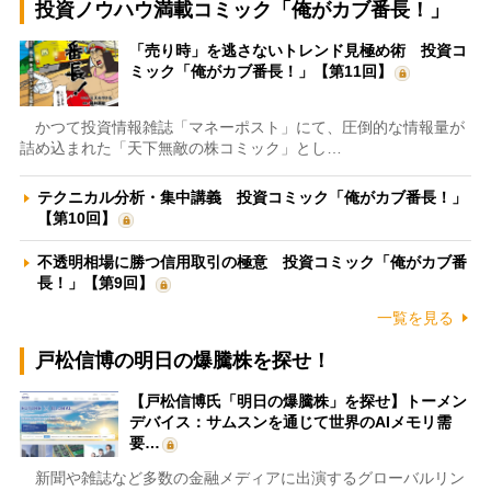
投資ノウハウ満載コミック「俺がカブ番長！」
「売り時」を逃さないトレンド見極め術 投資コ
ミック「俺がカブ番長！」【第11回】
かつて投資情報雑誌「マネーポスト」にて、圧倒的な情報量が
詰め込まれた「天下無敵の株コミック」とし…
テクニカル分析・集中講義 投資コミック「俺がカブ番長！」
【第10回】
不透明相場に勝つ信用取引の極意 投資コミック「俺がカブ番
長！」【第9回】
一覧を見る
戸松信博の明日の爆騰株を探せ！
【戸松信博氏「明日の爆騰株」を探せ】トーメン
デバイス：サムスンを通じて世界のAIメモリ需
要…
新聞や雑誌など多数の金融メディアに出演するグローバルリン