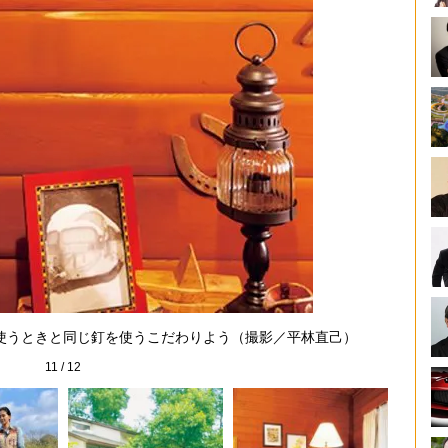
使うときと同じ釘を使うこだわりよう（撮影／平林直己）
馬
11
/
12