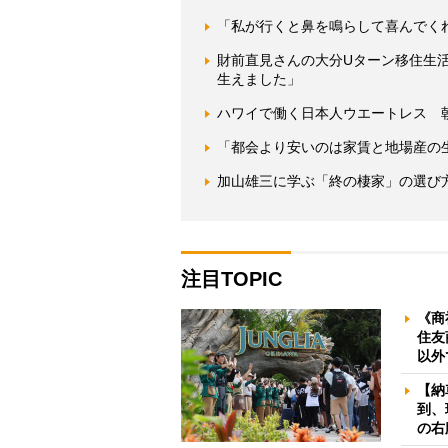
「私が行くと鼻を鳴らして喜んでく
財前直見さんの大分Uターン移住生
生えました」
ハワイで働く日本人ウエートレス 朝
「都会より安いのは家賃と地場産の
加山雄三に学ぶ「終の棲家」の選び
注目TOPIC
《商
住友
以外
【納
到、
の右