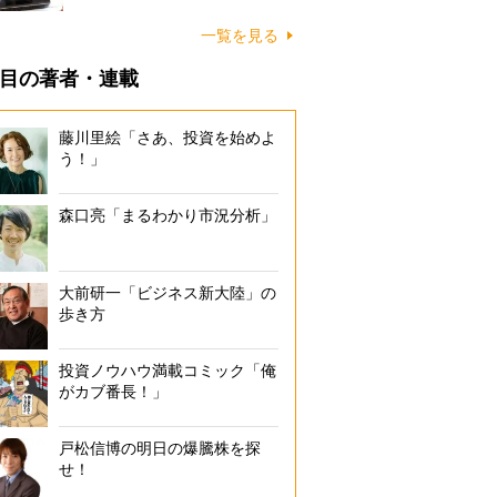
一覧を見る
目の著者・連載
藤川里絵「さあ、投資を始めよ
う！」
森口亮「まるわかり市況分析」
大前研一「ビジネス新大陸」の
歩き方
投資ノウハウ満載コミック「俺
がカブ番長！」
戸松信博の明日の爆騰株を探
せ！