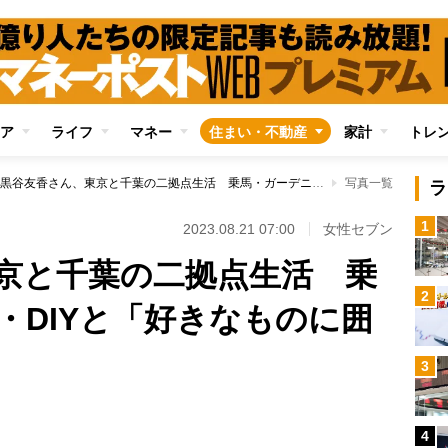
ア
ライフ
マネー
住まい・不動産
家計
トレ
黒谷友香さん、東京と千葉の二拠点生活 乗馬・ガーデニング・DIYと「好きなものに囲まれた暮らし」
写真一覧
ラ
1
2023.08.21 07:00
女性セブン
京と千葉の二拠点生活 乗
2
・DIYと「好きなものに囲
3
4
Loaded
: