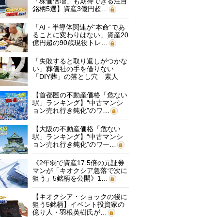
「株価倍増」も期待できる注目
銘柄5選】資産3億円超…
「AI・半導体関連が“本命”であ
ることに変わりはない」資産20
億円超の90歳現役トレ…
「失敗すると取り返しがつかな
い」葬儀社の手を借りない
「DIY葬」の落とし穴 素人
に…
【首都圏の不動産価格「危ない
駅」ランキング】“中古マンシ
ョン売れ行き鈍化”のワ…
【大阪の不動産価格「危ない
駅」ランキング】“中古マンシ
ョン売れ行き鈍化”のワー…
《2年弱で資産17.5倍の元証券
マンが「キオクシア急落で次に
狙う」5銘柄を公開》1…
【キオクシア・ショックの後に
狙う5銘柄】イベント投資家の
億り人・羽根英樹氏が…