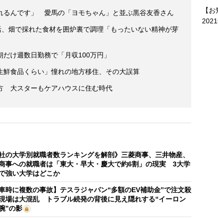
【お
れるんです」 愛馬の「ヨモちゃん」と並ぶ黒谷友香さん
202
活、畑で採れた食材を囲炉裏で調理「もったいない精神が芽
だけ週数日勤務で「月収100万円」
生鮮食品くらい」憧れの地方移住、その大誤算
方 大スターもケアハウスに住む時代
社の大学別就職者数ランキングを解剖》三菱商事、三井物産、
商事への就職者は「東大・早大・慶大で約6割」の現実 3大学
で強い大学はどこか
車時に複数の事故】テスラジャパン“多額のEV補助金”で注文殺
現場は大混乱 トラブル続発の背後に見え隠れする“イーロン
腕”の影