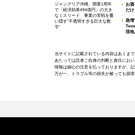
ジャングリア沖縄、開業1周年
お酒
で「経済効果494億円」の大き
だけ
なミスリード 事業の苦戦を覆
急増
い隠す“不透明すぎる巨大な数
Te
字”
現地
当サイトに記載されている内容はあくまで
あたっては読者ご自身の判断と責任におい
情報は細心の注意を払っておりますが、記
万が一、トラブル等の損失が被っても損害