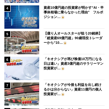
資産10億円超の投資家が明かす“AI・半
4
導体相場に乗らなかった理由” フルポ
ジション…
【億り人オールスターが狙う20銘柄】
5
「総資産69億円超」90歳現役トレーダ
ーから“10…
「キオクシアが再び株価10万円になる
6
日は遠い」資産3億円超のサラリーマン
投資家が…
「キオクシアが今後も利益を出し続け
7
るかは分からない」資産11億円の個人
投資家が…