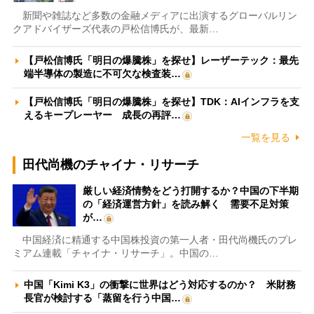
新聞や雑誌など多数の金融メディアに出演するグローバルリン
クアドバイザーズ代表の戸松信博氏が、最新…
【戸松信博氏「明日の爆騰株」を探せ】レーザーテック：最先
端半導体の製造に不可欠な検査装…
【戸松信博氏「明日の爆騰株」を探せ】TDK：AIインフラを支
えるキープレーヤー 成長の再評…
一覧を見る
田代尚機のチャイナ・リサーチ
厳しい経済情勢をどう打開するか？中国の下半期
の「経済運営方針」を読み解く 需要不足対策
が…
中国経済に精通する中国株投資の第一人者・田代尚機氏のプレ
ミアム連載「チャイナ・リサーチ」。中国の…
中国「Kimi K3」の衝撃に世界はどう対応するのか？ 米財務
長官が検討する「蒸留を行う中国…