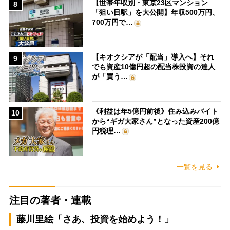
【世帯年収別・東京23区マンション
8
「狙い目駅」を大公開】年収500万円、
700万円で…
【キオクシアが「配当」導入へ】それ
9
でも資産10億円超の配当株投資の達人
が「買う…
《利益は年5億円前後》住み込みバイト
10
から“ギガ大家さん”となった資産200億
円税理…
一覧を見る
注目の著者・連載
藤川里絵「さあ、投資を始めよう！」