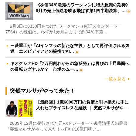
《株価34％急落のワークマンに特大反転の期待》
6月の売上低迷を吹き飛ばす第1四半期決算、…
6月3日に8330円をつけたワークマン（東証スタンダード・
7564）の株価は、わずか1カ月あまりで約34％下落…
三菱重工が「AIインフラの新たな主役」として再評価される気
運 エヌビディアとの提携でAI…
キオクシアHD「7万円割れからの急反発」は再びの上昇局面へ
の反転シグナルか？ 市場のムー…
一覧を見る
突然マルサがやって来た！
【最終回】1億6000万円の負債と引き換えに手に
入れたプライスレスな経験 ｜ 突然マルサがや…
2009年12月に発行された元FXトレーダー・磯貝清明氏の著書
『突然マルサがやって来た！～FXで10億円稼い…