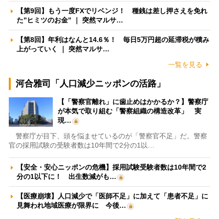
【第9回】もう一度FXでリベンジ！ 種銭は差し押さえを免れ
た”ヒミツのお金” ｜ 突然マルサ…
【第8回】年利はなんと14.6％！ 毎日5万円超の延滞税が積み
上がっていく ｜ 突然マルサ…
一覧を見る
河合雅司「人口減少ニッポンの活路」
【「警察官離れ」に歯止めはかかるか？】警察庁
が本気で取り組む「警察組織の構造改革」 実
現…
警察庁が目下、頭を悩ませているのが「警察官不足」だ。警察
官の採用試験の受験者数は10年間で2分の1以…
【安全・安心ニッポンの危機】採用試験受験者数は10年間で2
分の1以下に！ 出生数減がも…
【医療崩壊】人口減少で「医師不足」に加えて「患者不足」に
見舞われ地域医療が限界に 今後…