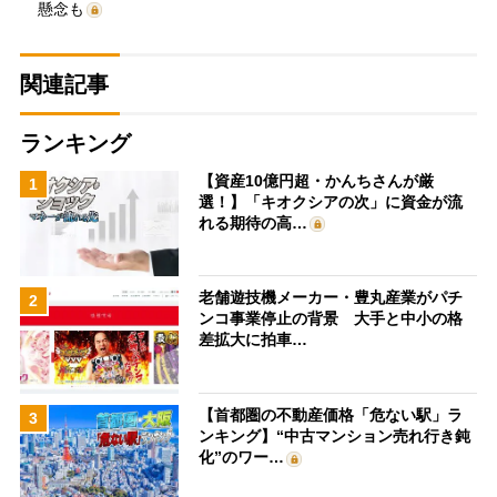
懸念も
関連記事
ランキング
【資産10億円超・かんちさんが厳
1
選！】「キオクシアの次」に資金が流
れる期待の高…
老舗遊技機メーカー・豊丸産業がパチ
2
ンコ事業停止の背景 大手と中小の格
差拡大に拍車…
【首都圏の不動産価格「危ない駅」ラ
3
ンキング】“中古マンション売れ行き鈍
化”のワー…