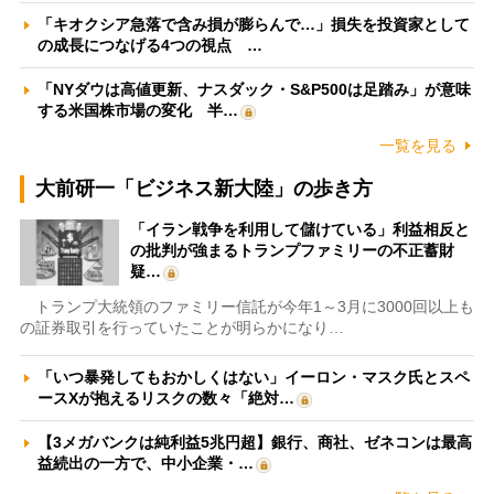
「キオクシア急落で含み損が膨らんで…」損失を投資家として
の成長につなげる4つの視点 …
「NYダウは高値更新、ナスダック・S&P500は足踏み」が意味
する米国株市場の変化 半…
一覧を見る
大前研一「ビジネス新大陸」の歩き方
「イラン戦争を利用して儲けている」利益相反と
の批判が強まるトランプファミリーの不正蓄財
疑…
トランプ大統領のファミリー信託が今年1～3月に3000回以上も
の証券取引を行っていたことが明らかになり…
「いつ暴発してもおかしくはない」イーロン・マスク氏とスペ
ースXが抱えるリスクの数々「絶対…
【3メガバンクは純利益5兆円超】銀行、商社、ゼネコンは最高
益続出の一方で、中小企業・…