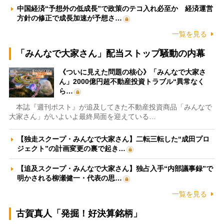
中国経済“予想外の低成長”で政策のテコ入れ必至か 経済運営
方針の修正で成長加速が予想さ…
一覧を見る
「みんなで大家さん」配当ストップ騒動の内幕
《ついに見えた問題の核心》「みんなで大家さ
ん」2000億円超不動産投資トラブル“異常なく
ら…
本誌『週刊ポスト』が追及してきた不動産投資商品「みんなで
大家さん」がいよいよ最終局面を迎えている…
【独走スクープ・みんなで大家さん】二転三転した“成田プロ
ジェクト”の計画変更の裏で起き…
【追及スクープ・みんなで大家さん】独占入手“内部議事録”で
明かされる柳瀬健一・代表の思…
一覧を見る
古賀真人「発掘！好決算銘柄」