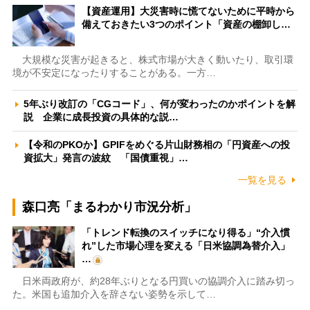
【資産運用】大災害時に慌てないために平時から
備えておきたい3つのポイント「資産の棚卸し…
大規模な災害が起きると、株式市場が大きく動いたり、取引環
境が不安定になったりすることがある。一方…
5年ぶり改訂の「CGコード」、何が変わったのかポイントを解
説 企業に成長投資の具体的な説…
【令和のPKOか】GPIFをめぐる片山財務相の「円資産への投
資拡大」発言の波紋 「国債重視」…
一覧を見る
森口亮「まるわかり市況分析」
「トレンド転換のスイッチになり得る」“介入慣
れ”した市場心理を変える「日米協調為替介入」
…
日米両政府が、約28年ぶりとなる円買いの協調介入に踏み切っ
た。米国も追加介入を辞さない姿勢を示して…