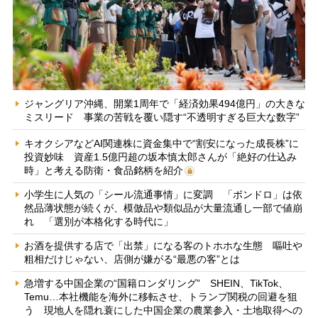
ジャングリア沖縄、開業1周年で「経済効果494億円」の大きな
ミスリード 事業の苦戦を覆い隠す“不透明すぎる巨大な数字”
キオクシアなどAI関連株に資金集中で“割安になった成長株”に
投資妙味 資産1.5億円超の坂本慎太郎さんが「絶好の仕込み
時」と考える防衛・食品銘柄を紹介
小学生に人気の「シール流通事情」に変調 「ボンドロ」は依
然品薄状態が続くが、模倣品や類似品が大量流通し一部で値崩
れ 「選別が本格化する時代に」
お酒を提供する店で「出禁」になる客のトホホな生態 嘔吐や
粗相だけじゃない、店側が嫌がる“最悪の客”とは
急増する中国企業の“国籍ロンダリング” SHEIN、TikTok、
Temu…本社機能を海外に移転させ、トランプ関税の回避を狙
う 現地人を隠れ蓑にした中国企業の農業参入・土地取得への