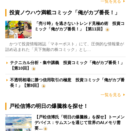
一覧を見る
投資ノウハウ満載コミック「俺がカブ番長！」
「売り時」を逃さないトレンド見極め術 投資コ
ミック「俺がカブ番長！」【第11回】
かつて投資情報雑誌「マネーポスト」にて、圧倒的な情報量が
詰め込まれた「天下無敵の株コミック」とし…
テクニカル分析・集中講義 投資コミック「俺がカブ番長！」
【第10回】
不透明相場に勝つ信用取引の極意 投資コミック「俺がカブ番
長！」【第9回】
一覧を見る
戸松信博の明日の爆騰株を探せ！
【戸松信博氏「明日の爆騰株」を探せ】トーメン
デバイス：サムスンを通じて世界のAIメモリ需
要…