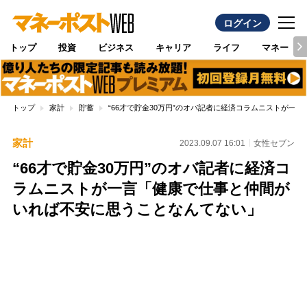
ログイン
トップ
投資
ビジネス
キャリア
ライフ
マネー
トップ
家計
貯蓄
“66才で貯金30万円”のオバ記者に経済コラムニストが
家計
2023.09.07 16:01
女性セブン
“66才で貯金30万円”のオバ記者に経済コ
ラムニストが一言「健康で仕事と仲間が
いれば不安に思うことなんてない」
Loaded
:
88.23%
/
Unmute