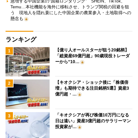
急増する中国企業の“国籍ロンダリング” SHEIN、TikTok、
Temu…本社機能を海外に移転させ、トランプ関税の回避を狙
う 現地人を隠れ蓑にした中国企業の農業参入・土地取得への
懸念も
ランキング
【億り人オールスターが狙う20銘柄】
1
「総資産69億円超」90歳現役トレーダ
ーから“10…
【キオクシア・ショック後に「株価倍
2
増」も期待できる注目銘柄5選】資産3
億円超・…
「キオクシアが再び株価10万円になる
3
日は遠い」資産3億円超のサラリーマン
投資家が…