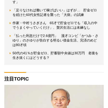
す」
「足りなければ働いて稼げばいい」はずが… 貯金ゼロ
を続けた60代女性記者を襲った「大病」の試練
作家・中村うさぎさん 65才で貯金ゼロでも「収入の中
でうまくやっていくだけ」、贅沢生活には未練なし
「払った利息だけで2.6億円」 漫才コンビ「かつみ・さ
ゆり」のさゆりが告白する明るい借金生活、完済のめど
は80才頃
50代の41％が貯金ゼロ、貯蓄額中央値は30万円 老後を
生き抜くにはどうする？
注目TOPIC