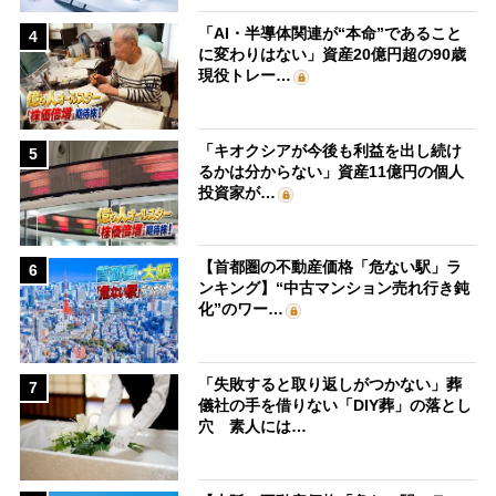
「AI・半導体関連が“本命”であること
4
に変わりはない」資産20億円超の90歳
現役トレー…
「キオクシアが今後も利益を出し続け
5
るかは分からない」資産11億円の個人
投資家が…
【首都圏の不動産価格「危ない駅」ラ
6
ンキング】“中古マンション売れ行き鈍
化”のワー…
「失敗すると取り返しがつかない」葬
7
儀社の手を借りない「DIY葬」の落とし
穴 素人には…