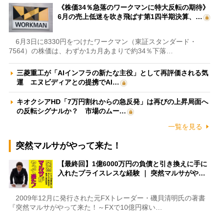
《株価34％急落のワークマンに特大反転の期待》
6月の売上低迷を吹き飛ばす第1四半期決算、…
6月3日に8330円をつけたワークマン（東証スタンダード・
7564）の株価は、わずか1カ月あまりで約34％下落…
三菱重工が「AIインフラの新たな主役」として再評価される気
運 エヌビディアとの提携でAI…
キオクシアHD「7万円割れからの急反発」は再びの上昇局面へ
の反転シグナルか？ 市場のムー…
一覧を見る
突然マルサがやって来た！
【最終回】1億6000万円の負債と引き換えに手に
入れたプライスレスな経験 ｜ 突然マルサがや…
2009年12月に発行された元FXトレーダー・磯貝清明氏の著書
『突然マルサがやって来た！～FXで10億円稼い…