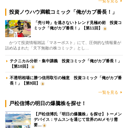
一覧を見る
投資ノウハウ満載コミック「俺がカブ番長！」
「売り時」を逃さないトレンド見極め術 投資コ
ミック「俺がカブ番長！」【第11回】
かつて投資情報雑誌「マネーポスト」にて、圧倒的な情報量が
詰め込まれた「天下無敵の株コミック」とし…
テクニカル分析・集中講義 投資コミック「俺がカブ番長！」
【第10回】
不透明相場に勝つ信用取引の極意 投資コミック「俺がカブ番
長！」【第9回】
一覧を見る
戸松信博の明日の爆騰株を探せ！
【戸松信博氏「明日の爆騰株」を探せ】トーメン
デバイス：サムスンを通じて世界のAIメモリ需
要…