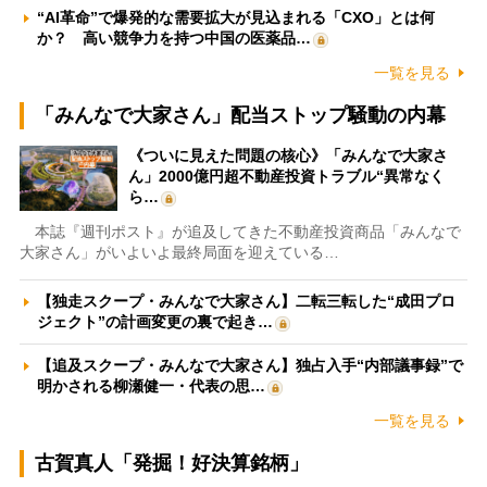
“AI革命”で爆発的な需要拡大が見込まれる「CXO」とは何
か？ 高い競争力を持つ中国の医薬品…
一覧を見る
「みんなで大家さん」配当ストップ騒動の内幕
《ついに見えた問題の核心》「みんなで大家さ
ん」2000億円超不動産投資トラブル“異常なく
ら…
本誌『週刊ポスト』が追及してきた不動産投資商品「みんなで
大家さん」がいよいよ最終局面を迎えている…
【独走スクープ・みんなで大家さん】二転三転した“成田プロ
ジェクト”の計画変更の裏で起き…
【追及スクープ・みんなで大家さん】独占入手“内部議事録”で
明かされる柳瀬健一・代表の思…
一覧を見る
古賀真人「発掘！好決算銘柄」