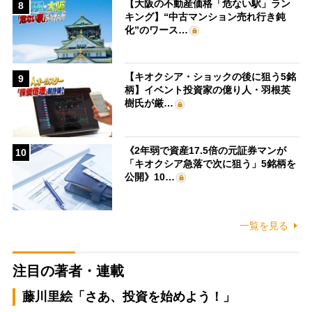
【大阪の不動産価格「危ない駅」ラン
8
キング】“中古マンション売れ行き鈍
化”のワース…
【キオクシア・ショックの後に狙う5銘
9
柄】イベント投資家の億り人・羽根英
樹氏が厳…
《2年弱で資産17.5倍の元証券マンが
10
「キオクシア急落で次に狙う」5銘柄を
公開》10…
一覧を見る
注目の著者・連載
藤川里絵「さあ、投資を始めよう！」