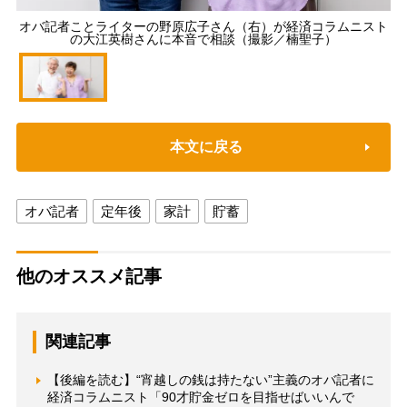
オバ記者ことライターの野原広子さん（右）が経済コラムニスト
の大江英樹さんに本音で相談（撮影／楠聖子）
本文に戻る
オバ記者
定年後
家計
貯蓄
他のオススメ記事
関連記事
【後編を読む】“宵越しの銭は持たない”主義のオバ記者に
経済コラムニスト「90才貯金ゼロを目指せばいいんで