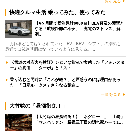
一覧を見る
快適クルマ生活 乗ってみた、使ってみた
【4ヶ月間で受注累計6000台】BEV普及の障壁と
なる「航続距離の不安」「充電のストレス」解
消…
あれほどもてはやされていた「EV（BEV）シフト」の潮流も、
最近では減速基調になっているように見える。…
《雪道の対応力を検証》シビアな状況で実感した「フォレスタ
ー」の真価 「ターボ」と「スト…
乗り込むと同時に「これが軽？」と戸惑うのには理由があっ
た 「日産ルークス」さらなる躍進…
一覧を見る
大竹聡の「昼酒御免！」
【大竹聡の昼酒御免！】「ネグローニ」「山崎」
「マンハッタン」新宿三丁目の隠れ家バーで1…