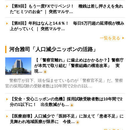
【第9回】もう一度FXでリベンジ！ 種銭は差し押さえを免れ
た”ヒミツのお金” ｜ 突然マルサ…
【第8回】年利はなんと14.6％！ 毎日5万円超の延滞税が積み
上がっていく ｜ 突然マルサ…
一覧を見る
河合雅司「人口減少ニッポンの活路」
【「警察官離れ」に歯止めはかかるか？】警察庁
が本気で取り組む「警察組織の構造改革」 実
現…
警察庁が目下、頭を悩ませているのが「警察官不足」だ。警察
官の採用試験の受験者数は10年間で2分の1以…
【安全・安心ニッポンの危機】採用試験受験者数は10年間で2
分の1以下に！ 出生数減がも…
【医療崩壊】人口減少で「医師不足」に加えて「患者不足」に
見舞われ地域医療が限界に 今後…