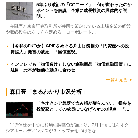
5年ぶり改訂の「CGコード」、何が変わったのか
ポイントを解説 企業に成長投資の具体的な説
明…
金融庁と東京証券取引所が共同で策定している上場企業の経営
や取締役会のあり方を定める「コーポレート…
【令和のPKOか】GPIFをめぐる片山財務相の「円資産への投
資拡大」発言の波紋 「国債重視」…
インフレでも「物価負け」しない金融商品「物価連動国債」に
注目 元本が物価の動きに合わせ…
一覧を見る
森口亮「まるわかり市況分析」
「キオクシア急落で含み損が膨らんで…」損失を
投資家としての成長につなげる4つの視点 「…
半導体株を中心に相場の調整色が強まり、7月中旬にはキオク
シアホールディングスがストップ安をつけるな…