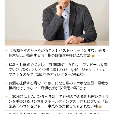
【75歳をすぎたらやめること】ベストセラー『定年後』著者・
楠木新氏が指南する老年期の好循環を呼び込む方法
猛暑のお葬式で悩ましい“喪服問題” 女性は「ワンピースを着
ていけばOK」という俗説に潜む誤解、なぜ「ジャケット」が
マストなのか？《1級葬祭ディレクターが解説》
お酒を提供する店で「出禁」になる客のトホホな生態 嘔吐や
粗相だけじゃない、店側が嫌がる“最悪の客”とは
「30種類以上のパン食べ放題」で行列のできる新形態レストラ
ンを手掛けるサンマルクホールディングス 同社に聞いた「店
舗展開のコンセプト」、事業を多角化してもぶれない軸