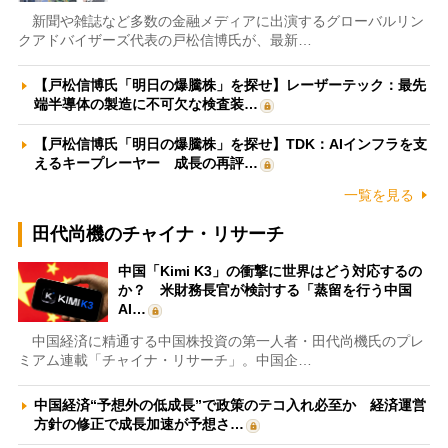
新聞や雑誌など多数の金融メディアに出演するグローバルリン
クアドバイザーズ代表の戸松信博氏が、最新…
【戸松信博氏「明日の爆騰株」を探せ】レーザーテック：最先
端半導体の製造に不可欠な検査装…
【戸松信博氏「明日の爆騰株」を探せ】TDK：AIインフラを支
えるキープレーヤー 成長の再評…
一覧を見る
田代尚機のチャイナ・リサーチ
中国「Kimi K3」の衝撃に世界はどう対応するの
か？ 米財務長官が検討する「蒸留を行う中国
AI…
中国経済に精通する中国株投資の第一人者・田代尚機氏のプレ
ミアム連載「チャイナ・リサーチ」。中国企…
中国経済“予想外の低成長”で政策のテコ入れ必至か 経済運営
方針の修正で成長加速が予想さ…