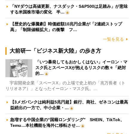
「NYダウは高値更新、ナスダック・S&P500は足踏み」が意味
する米国株市場の変化 半…
【歴史的な爆騰劇】時価総額10兆円企業が「2連続ストップ
高」「制限値幅拡大」の衝撃 フ…
一覧を見る
大前研一「ビジネス新大陸」の歩き方
「いつ暴発してもおかしくはない」イーロン・マ
スク氏とスペースXが抱えるリスクの数々「絶対
的…
宇宙開発企業「スペースX」の上場で史上初の「兆万長者（ト
リリオネア）」となったイーロン・マスク氏。…
【3メガバンクは純利益5兆円超】銀行、商社、ゼネコンは最高
益続出の一方で、中小企業・…
急増する中国企業の“国籍ロンダリング” SHEIN、TikTok、
Temu…本社機能を海外に移転させ…