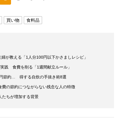
買い物
食料品
主婦が教える「1人分100円以下かさましレシピ」
家が実践 食費を削る「1週間献立ルール」
0円節約… 得する自炊の手抜き術8選
食費の節約につながらない残念な人の特徴
人たちが増加する背景