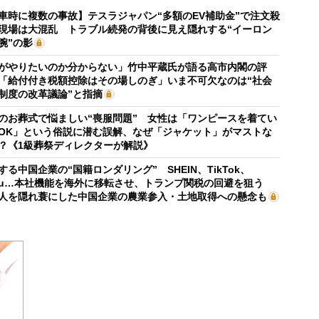
車時に複数の事故】テスラジャパン“多額のEV補助金”で注文殺
現場は大混乱 トラブル続発の背後に見え隠れする“イーロン
腕”の影
がやりたいのか分からない」竹中平蔵氏が語る高市内閣の評
「給付付き税額控除はその場しのぎ」いま不可欠なのは“社会
制度の改革議論”と指摘
のお葬式で悩ましい“喪服問題” 女性は「ワンピースを着てい
OK」という俗説に潜む誤解、なぜ「ジャケット」がマストな
？《1級葬祭ディレクターが解説》
する中国企業の“国籍ロンダリング” SHEIN、TikTok、
mu…本社機能を海外に移転させ、トランプ関税の回避を狙う
人を隠れ蓑にした中国企業の農業参入・土地取得への懸念も