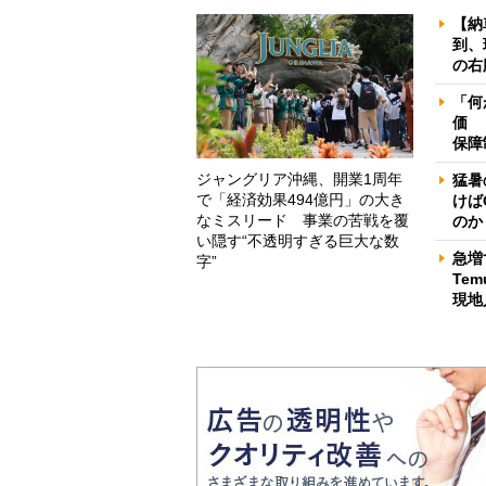
【納
到、
の右
「何
価 
保障
ジャングリア沖縄、開業1周年
猛暑
で「経済効果494億円」の大き
けば
なミスリード 事業の苦戦を覆
のか
い隠す“不透明すぎる巨大な数
急増
字”
Te
現地