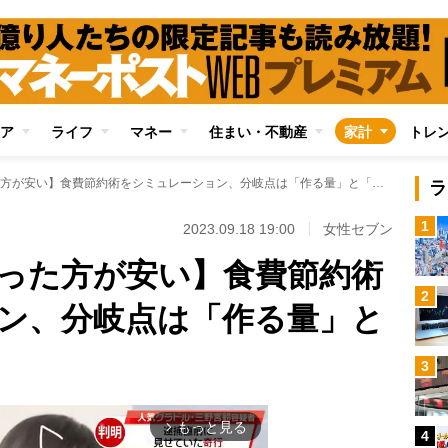
ア
ライフ
マネー
住まい・不動産
家計
トレ
【自炊がお得vs買った方が安い】食費節約術をシミュレーション、分岐点は「作る量」と「料理の種類」
ラ
1
2023.09.18 19:00
女性セブン
買った方が安い】食費節約術
2
ン、分岐点は「作る量」と
3
もっと見る
arrow_forward_ios
4