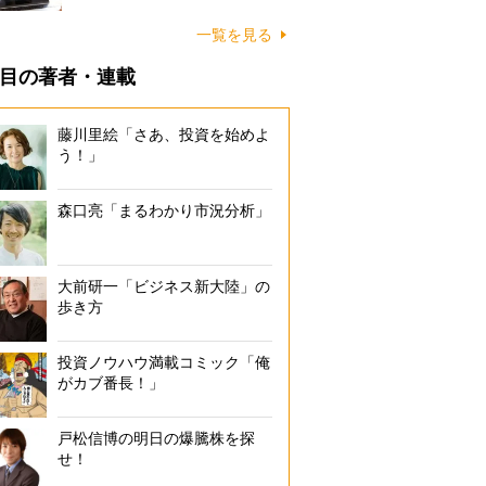
一覧を見る
目の著者・連載
藤川里絵「さあ、投資を始めよ
う！」
森口亮「まるわかり市況分析」
大前研一「ビジネス新大陸」の
歩き方
投資ノウハウ満載コミック「俺
がカブ番長！」
戸松信博の明日の爆騰株を探
せ！