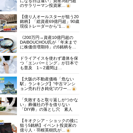
になる日は遠い」資産3億円超
のサラリーマン投資家…
【億り人オールスターが狙う20
銘柄】「総資産69億円超」90歳
現役トレーダーから“1…
《200万円→資産10億円超の
DAIBOUCHOU氏が「年末まで
に株価倍増期待」の5銘柄を…
ドライアイスを使わず遺体を保
つ「エンバーミング」が日本で
も普及 1～2週間は…
【大阪の不動産価格「危ない
駅」ランキング】“中古マンシ
ョン売れ行き鈍化”のワー…
「失敗すると取り返しがつかな
い」葬儀社の手を借りない
「DIY葬」の落とし穴 素人
に…
【キオクシア・ショックの後に
狙う5銘柄】イベント投資家の
億り人・羽根英樹氏が…