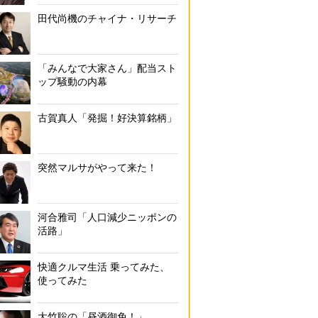
田代尚機のチャイナ・リサーチ
「みんなで大家さん」配当スト
ップ騒動の内幕
古賀真人「発掘！好決算銘柄」
突然マルサがやって来た！
河合雅司「人口減少ニッポンの
活路」
快適クルマ生活 乗ってみた、
使ってみた
大竹聡の「昼酒御免！」