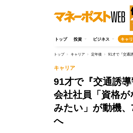
トップ
投資
ビジネス
キャリ
トップ
キャリア
定年後
キャリア
91才で『交通誘
会社社員「資格が
みたい」が動機、
へ