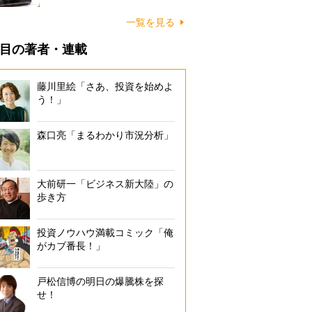
一覧を見る
目の著者・連載
藤川里絵「さあ、投資を始めよ
う！」
森口亮「まるわかり市況分析」
大前研一「ビジネス新大陸」の
歩き方
投資ノウハウ満載コミック「俺
がカブ番長！」
戸松信博の明日の爆騰株を探
せ！