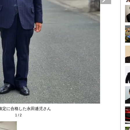
で検定に合格した永田逓児さん
1
/
2