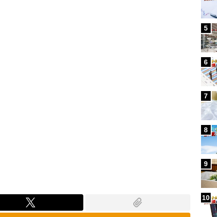
Loaded
:
100.00%
5
6
7
8
9
10