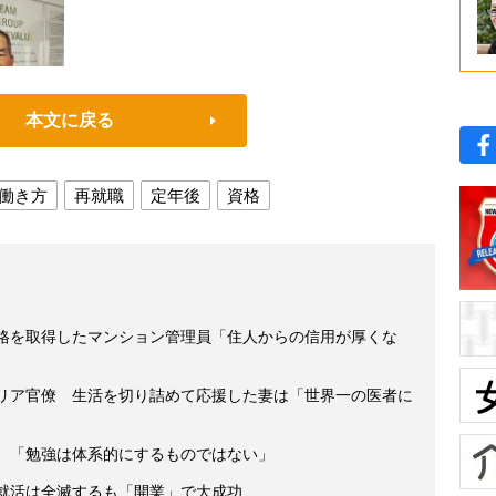
本文に戻る
働き方
再就職
定年後
資格
資格を取得したマンション管理員「住人からの信用が厚くな
ャリア官僚 生活を切り詰めて応援した妻は「世界一の医者に
員 「勉強は体系的にするものではない」
 就活は全滅するも「開業」で大成功