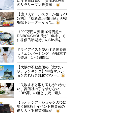
になる日は遠い」資産3億円超
のサラリーマン投資家…
【億り人オールスターが狙う20
銘柄】「総資産69億円超」90歳
現役トレーダーから“1…
《200万円→資産10億円超の
DAIBOUCHOU氏が「年末まで
に株価倍増期待」の5銘柄を…
ドライアイスを使わず遺体を保
つ「エンバーミング」が日本で
も普及 1～2週間は…
【大阪の不動産価格「危ない
駅」ランキング】“中古マンシ
ョン売れ行き鈍化”のワー…
「失敗すると取り返しがつかな
い」葬儀社の手を借りない
「DIY葬」の落とし穴 素人
に…
【キオクシア・ショックの後に
狙う5銘柄】イベント投資家の
億り人・羽根英樹氏が…