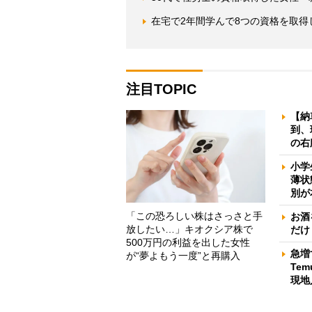
在宅で2年間学んで8つの資格を取得
注目TOPIC
【納
到、
の右
小学
薄状
別が
「この恐ろしい株はさっさと手
お酒
放したい…」キオクシア株で
だけ
500万円の利益を出した女性
急増
が“夢よもう一度”と再購入
Te
現地