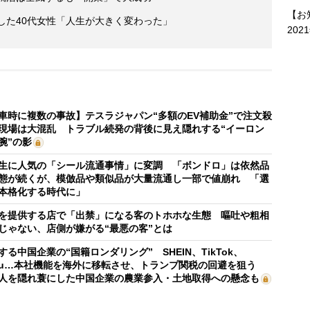
【お
した40代女性「人生が大きく変わった」
202
車時に複数の事故】テスラジャパン“多額のEV補助金”で注文殺
現場は大混乱 トラブル続発の背後に見え隠れする“イーロン
腕”の影
生に人気の「シール流通事情」に変調 「ボンドロ」は依然品
態が続くが、模倣品や類似品が大量流通し一部で値崩れ 「選
本格化する時代に」
を提供する店で「出禁」になる客のトホホな生態 嘔吐や粗相
じゃない、店側が嫌がる“最悪の客”とは
する中国企業の“国籍ロンダリング” SHEIN、TikTok、
mu…本社機能を海外に移転させ、トランプ関税の回避を狙う
人を隠れ蓑にした中国企業の農業参入・土地取得への懸念も