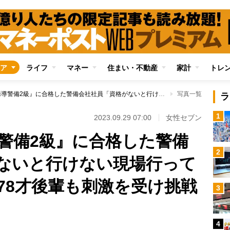
ア
ライフ
マネー
住まい・不動産
家計
トレ
91才で『交通誘導警備2級』に合格した警備会社社員「資格がないと行けない現場行ってみたい」が動機、78才後輩も刺激を受け挑戦へ
写真一覧
ラ
1
2023.09.29 07:00
女性セブン
導警備2級』に合格した警備
2
ないと行けない現場行って
78才後輩も刺激を受け挑戦
3
4