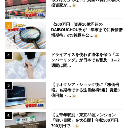
投資家が…
《200万円→資産10億円超の
3
DAIBOUCHOU氏が「年末までに株価倍
増期待」の5銘柄を公…
ドライアイスを使わず遺体を保つ「エ
4
ンバーミング」が日本でも普及 1～2
週間は問…
【キオクシア・ショック後に「株価倍
5
増」も期待できる注目銘柄5選】資産3
億円超・…
【世帯年収別・東京23区マンション
6
「狙い目駅」を大公開】年収500万円、
700万円で…