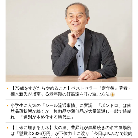
【75歳をすぎたらやめること】ベストセラー『定年後』著者・
楠木新氏が指南する老年期の好循環を呼び込む方法
小学生に人気の「シール流通事情」に変調 「ボンドロ」は依
然品薄状態が続くが、模倣品や類似品が大量流通し一部で値崩
れ 「選別が本格化する時代に」
【土俵に埋まるカネ】大の里、豊昇龍が黒星続きの名古屋場所
は「懸賞金2826万円」が下位力士に渡り「今日はみんなで焼肉