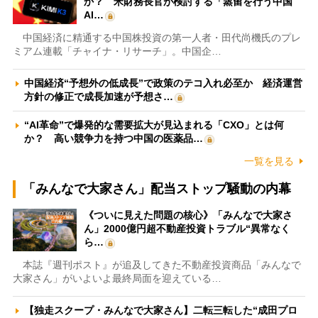
か？ 米財務長官が検討する「蒸留を行う中国
AI…
中国経済に精通する中国株投資の第一人者・田代尚機氏のプレ
ミアム連載「チャイナ・リサーチ」。中国企…
中国経済“予想外の低成長”で政策のテコ入れ必至か 経済運営
方針の修正で成長加速が予想さ…
“AI革命”で爆発的な需要拡大が見込まれる「CXO」とは何
か？ 高い競争力を持つ中国の医薬品…
一覧を見る
「みんなで大家さん」配当ストップ騒動の内幕
《ついに見えた問題の核心》「みんなで大家さ
ん」2000億円超不動産投資トラブル“異常なく
ら…
本誌『週刊ポスト』が追及してきた不動産投資商品「みんなで
大家さん」がいよいよ最終局面を迎えている…
【独走スクープ・みんなで大家さん】二転三転した“成田プロ