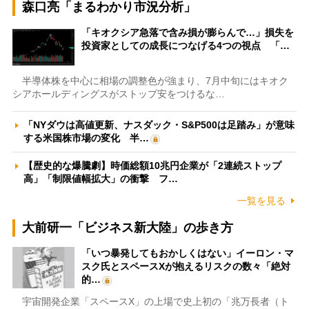
森口亮「まるわかり市況分析」
「キオクシア急落で含み損が膨らんで…」損失を
投資家としての成長につなげる4つの視点 「…
半導体株を中心に相場の調整色が強まり、7月中旬にはキオク
シアホールディングスがストップ安をつけるな…
「NYダウは高値更新、ナスダック・S&P500は足踏み」が意味
する米国株市場の変化 半…
【歴史的な爆騰劇】時価総額10兆円企業が「2連続ストップ
高」「制限値幅拡大」の衝撃 フ…
一覧を見る
大前研一「ビジネス新大陸」の歩き方
「いつ暴発してもおかしくはない」イーロン・マ
スク氏とスペースXが抱えるリスクの数々「絶対
的…
宇宙開発企業「スペースX」の上場で史上初の「兆万長者（ト