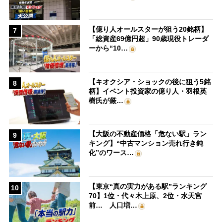
【億り人オールスターが狙う20銘柄】
7
「総資産69億円超」90歳現役トレーダ
ーから“10…
【キオクシア・ショックの後に狙う5銘
8
柄】イベント投資家の億り人・羽根英
樹氏が厳…
【大阪の不動産価格「危ない駅」ラン
9
キング】“中古マンション売れ行き鈍
化”のワース…
【東京“真の実力がある駅”ランキング
10
70】1位・代々木上原、2位・水天宮
前… 人口増…