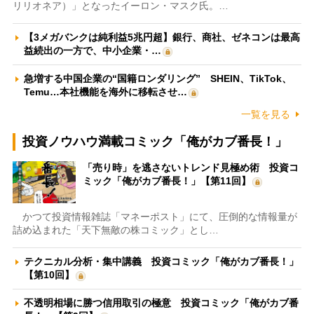
リリオネア）」となったイーロン・マスク氏。…
【3メガバンクは純利益5兆円超】銀行、商社、ゼネコンは最高
益続出の一方で、中小企業・…
急増する中国企業の“国籍ロンダリング” SHEIN、TikTok、
Temu…本社機能を海外に移転させ…
一覧を見る
投資ノウハウ満載コミック「俺がカブ番長！」
「売り時」を逃さないトレンド見極め術 投資コ
ミック「俺がカブ番長！」【第11回】
かつて投資情報雑誌「マネーポスト」にて、圧倒的な情報量が
詰め込まれた「天下無敵の株コミック」とし…
テクニカル分析・集中講義 投資コミック「俺がカブ番長！」
【第10回】
不透明相場に勝つ信用取引の極意 投資コミック「俺がカブ番