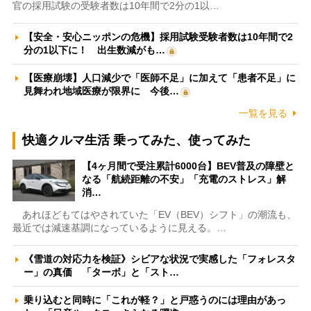
官の採用試験の受験者数は10年間で2分の1以…
【安全・安心ニッポンの危機】採用試験受験者数は10年間で2
分の1以下に！ 出生数減がも…
【医療崩壊】人口減少で「医師不足」に加えて「患者不足」に
見舞われ地域医療が限界に 今後…
一覧を見る
快適クルマ生活 乗ってみた、使ってみた
【4ヶ月間で受注累計6000台】BEV普及の障壁と
なる「航続距離の不安」「充電のストレス」解
消…
あれほどもてはやされていた「EV（BEV）シフト」の潮流も、
最近では減速基調になっているように見える。…
《雪道の対応力を検証》シビアな状況で実感した「フォレスタ
ー」の真価 「ターボ」と「スト…
乗り込むと同時に「これが軽？」と戸惑うのには理由があっ