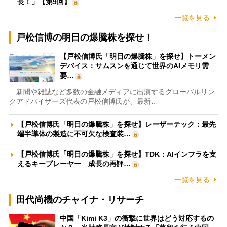
長！」【第9回】
一覧を見る
戸松信博の明日の爆騰株を探せ！
【戸松信博氏「明日の爆騰株」を探せ】トーメン
デバイス：サムスンを通じて世界のAIメモリ需
要…
新聞や雑誌など多数の金融メディアに出演するグローバルリン
クアドバイザーズ代表の戸松信博氏が、最新…
【戸松信博氏「明日の爆騰株」を探せ】レーザーテック：最先
端半導体の製造に不可欠な検査装…
【戸松信博氏「明日の爆騰株」を探せ】TDK：AIインフラを支
えるキープレーヤー 成長の再評…
一覧を見る
田代尚機のチャイナ・リサーチ
中国「Kimi K3」の衝撃に世界はどう対応するの