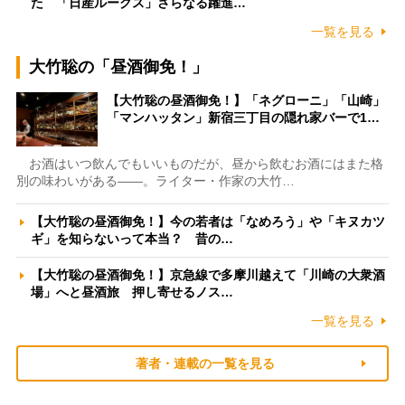
た 「日産ルークス」さらなる躍進…
一覧を見る
大竹聡の「昼酒御免！」
【大竹聡の昼酒御免！】「ネグローニ」「山崎」
「マンハッタン」新宿三丁目の隠れ家バーで1…
お酒はいつ飲んでもいいものだが、昼から飲むお酒にはまた格
別の味わいがある――。ライター・作家の大竹…
【大竹聡の昼酒御免！】今の若者は「なめろう」や「キヌカツ
ギ」を知らないって本当？ 昔の…
【大竹聡の昼酒御免！】京急線で多摩川越えて「川崎の大衆酒
場」へと昼酒旅 押し寄せるノス…
一覧を見る
著者・連載の一覧を見る