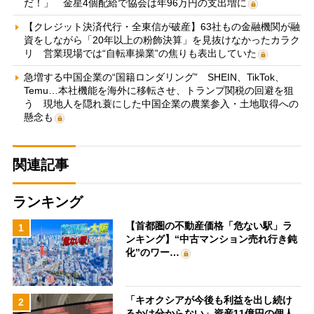
だ！」 金星4個配給で協会は年96万円の支出増に
【クレジット決済代行・全東信が破産】63社もの金融機関が融
資をしながら「20年以上の粉飾決算」を見抜けなかったカラク
リ 営業現場では“自転車操業”の焦りも表出していた
急増する中国企業の“国籍ロンダリング” SHEIN、TikTok、
Temu…本社機能を海外に移転させ、トランプ関税の回避を狙
う 現地人を隠れ蓑にした中国企業の農業参入・土地取得への
懸念も
関連記事
ランキング
【首都圏の不動産価格「危ない駅」ラ
1
ンキング】“中古マンション売れ行き鈍
化”のワー…
「キオクシアが今後も利益を出し続け
2
るかは分からない」資産11億円の個人