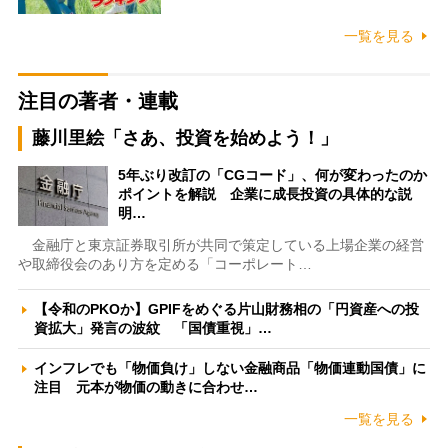
一覧を見る
注目の著者・連載
藤川里絵「さあ、投資を始めよう！」
5年ぶり改訂の「CGコード」、何が変わったのか
ポイントを解説 企業に成長投資の具体的な説
明…
金融庁と東京証券取引所が共同で策定している上場企業の経営
や取締役会のあり方を定める「コーポレート…
【令和のPKOか】GPIFをめぐる片山財務相の「円資産への投
資拡大」発言の波紋 「国債重視」…
インフレでも「物価負け」しない金融商品「物価連動国債」に
注目 元本が物価の動きに合わせ…
一覧を見る