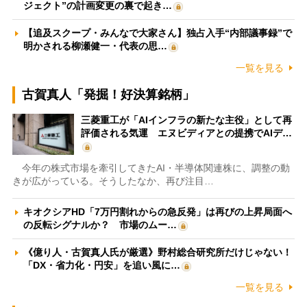
ジェクト”の計画変更の裏で起き…
【追及スクープ・みんなで大家さん】独占入手“内部議事録”で
明かされる柳瀬健一・代表の思…
一覧を見る
古賀真人「発掘！好決算銘柄」
三菱重工が「AIインフラの新たな主役」として再
評価される気運 エヌビディアとの提携でAIデ…
今年の株式市場を牽引してきたAI・半導体関連株に、調整の動
きが広がっている。そうしたなか、再び注目…
キオクシアHD「7万円割れからの急反発」は再びの上昇局面へ
の反転シグナルか？ 市場のムー…
《億り人・古賀真人氏が厳選》野村総合研究所だけじゃない！
「DX・省力化・円安」を追い風に…
一覧を見る