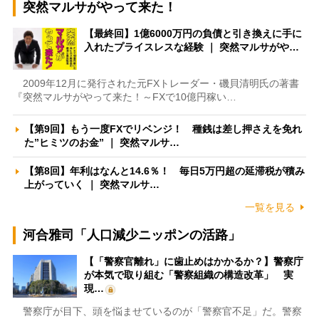
突然マルサがやって来た！
【最終回】1億6000万円の負債と引き換えに手に
入れたプライスレスな経験 ｜ 突然マルサがや…
2009年12月に発行された元FXトレーダー・磯貝清明氏の著書
『突然マルサがやって来た！～FXで10億円稼い…
【第9回】もう一度FXでリベンジ！ 種銭は差し押さえを免れ
た”ヒミツのお金” ｜ 突然マルサ…
【第8回】年利はなんと14.6％！ 毎日5万円超の延滞税が積み
上がっていく ｜ 突然マルサ…
一覧を見る
河合雅司「人口減少ニッポンの活路」
【「警察官離れ」に歯止めはかかるか？】警察庁
が本気で取り組む「警察組織の構造改革」 実
現…
警察庁が目下、頭を悩ませているのが「警察官不足」だ。警察