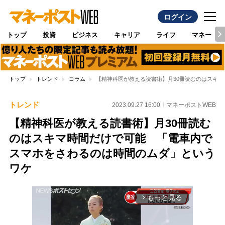
ログイン
トップ
投資
ビジネス
キャリア
ライフ
マネー
トップ
トレンド
コラム
【精神科医が教える読書術】月30冊読むのはスキ
トレンド
2023.09.27 16:00
マネーポストWEB
【精神科医が教える読書術】月30冊読む
のはスキマ時間だけで可能 「電車内で
スマホをさわるのは時間のムダ」という
ワケ
もっと見る
arrow_forward_ios