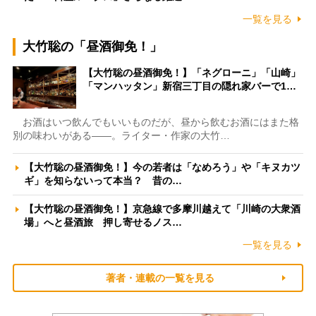
一覧を見る
大竹聡の「昼酒御免！」
【大竹聡の昼酒御免！】「ネグローニ」「山崎」
「マンハッタン」新宿三丁目の隠れ家バーで1…
お酒はいつ飲んでもいいものだが、昼から飲むお酒にはまた格
別の味わいがある――。ライター・作家の大竹…
【大竹聡の昼酒御免！】今の若者は「なめろう」や「キヌカツ
ギ」を知らないって本当？ 昔の…
【大竹聡の昼酒御免！】京急線で多摩川越えて「川崎の大衆酒
場」へと昼酒旅 押し寄せるノス…
一覧を見る
著者・連載の一覧を見る