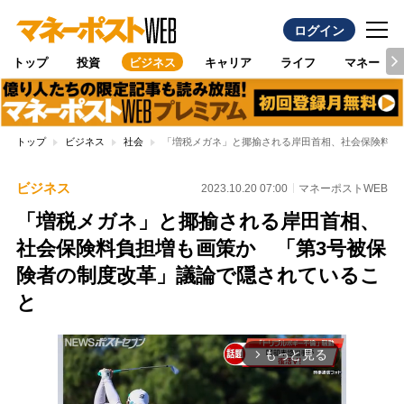
ログイン
トップ
投資
ビジネス
キャリア
ライフ
マネー
トップ
ビジネス
社会
「増税メガネ」と揶揄される岸田首相、社会保険料負
ビジネス
2023.10.20 07:00
マネーポストWEB
「増税メガネ」と揶揄される岸田首相、
社会保険料負担増も画策か 「第3号被保
険者の制度改革」議論で隠されているこ
と
もっと見る
arrow_forward_ios