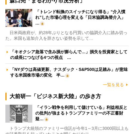
森口亮「まるわかり市況分析」
「トレンド転換のスイッチになり得る」“介入慣
れ”した市場心理を変える「日米協調為替介入」
…
日米両政府が、約28年ぶりとなる円買いの協調介入に踏み切っ
た。米国も追加介入を辞さない姿勢を示して…
「キオクシア急落で含み損が膨らんで…」損失を投資家として
の成長につなげる4つの視点 …
「NYダウは高値更新、ナスダック・S&P500は足踏み」が意味
する米国株市場の変化 半…
一覧を見る
大前研一「ビジネス新大陸」の歩き方
「イラン戦争を利用して儲けている」利益相反と
の批判が強まるトランプファミリーの不正蓄財
疑…
トランプ大統領のファミリー信託が今年1～3月に3000回以上も
の証券取引を行っていたことが明らかになり…