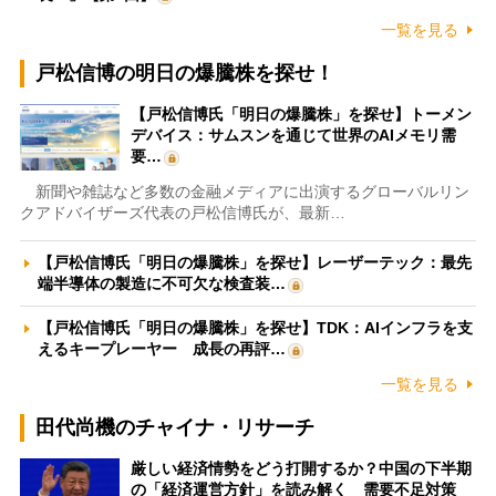
一覧を見る
戸松信博の明日の爆騰株を探せ！
【戸松信博氏「明日の爆騰株」を探せ】トーメン
デバイス：サムスンを通じて世界のAIメモリ需
要…
新聞や雑誌など多数の金融メディアに出演するグローバルリン
クアドバイザーズ代表の戸松信博氏が、最新…
【戸松信博氏「明日の爆騰株」を探せ】レーザーテック：最先
端半導体の製造に不可欠な検査装…
【戸松信博氏「明日の爆騰株」を探せ】TDK：AIインフラを支
えるキープレーヤー 成長の再評…
一覧を見る
田代尚機のチャイナ・リサーチ
厳しい経済情勢をどう打開するか？中国の下半期
の「経済運営方針」を読み解く 需要不足対策