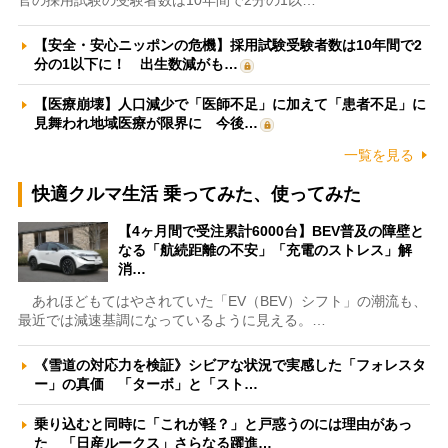
【安全・安心ニッポンの危機】採用試験受験者数は10年間で2
分の1以下に！ 出生数減がも…
【医療崩壊】人口減少で「医師不足」に加えて「患者不足」に
見舞われ地域医療が限界に 今後…
一覧を見る
快適クルマ生活 乗ってみた、使ってみた
【4ヶ月間で受注累計6000台】BEV普及の障壁と
なる「航続距離の不安」「充電のストレス」解
消…
あれほどもてはやされていた「EV（BEV）シフト」の潮流も、
最近では減速基調になっているように見える。…
《雪道の対応力を検証》シビアな状況で実感した「フォレスタ
ー」の真価 「ターボ」と「スト…
乗り込むと同時に「これが軽？」と戸惑うのには理由があっ
た 「日産ルークス」さらなる躍進…