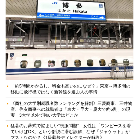
「約5時間かかるし、料金も高いのになぜ？」東京～博多間の
移動に飛行機ではなく新幹線を選ぶ人の事情
《商社の大学別就職者数ランキングを解剖》三菱商事、三井物
産、住友商事への就職者は「東大・早大・慶大で約6割」の現
実 3大学以外で強い大学はどこか
猛暑のお葬式で悩ましい“喪服問題” 女性は「ワンピースを着
ていけばOK」という俗説に潜む誤解、なぜ「ジャケット」が
マストなのか？《1級葬祭ディレクターが解説》