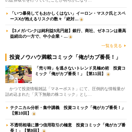
「いつ暴発してもおかしくはない」イーロン・マスク氏とスペ
ースXが抱えるリスクの数々「絶対…
【3メガバンクは純利益5兆円超】銀行、商社、ゼネコンは最高
益続出の一方で、中小企業・…
一覧を見る
投資ノウハウ満載コミック「俺がカブ番長！」
「売り時」を逃さないトレンド見極め術 投資コ
ミック「俺がカブ番長！」【第11回】
かつて投資情報雑誌「マネーポスト」にて、圧倒的な情報量が
詰め込まれた「天下無敵の株コミック」とし…
テクニカル分析・集中講義 投資コミック「俺がカブ番長！」
【第10回】
不透明相場に勝つ信用取引の極意 投資コミック「俺がカブ番
長！」【第9回】