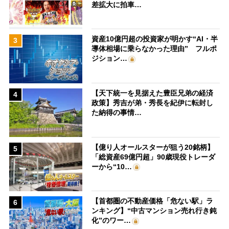
差拡大に拍車…
資産10億円超の投資家が明かす“AI・半
3
導体相場に乗らなかった理由” フルポ
ジション…
【天下統一を見据えた豊臣兄弟の経済
4
政策】秀吉が弟・秀長を紀伊に転封し
た納得の事情…
【億り人オールスターが狙う20銘柄】
5
「総資産69億円超」90歳現役トレーダ
ーから“10…
【首都圏の不動産価格「危ない駅」ラ
6
ンキング】“中古マンション売れ行き鈍
化”のワー…