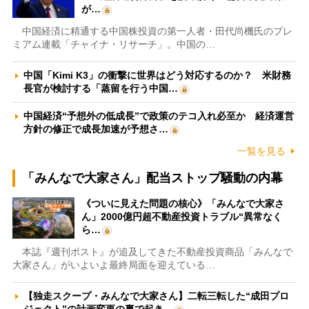
が…
中国経済に精通する中国株投資の第一人者・田代尚機氏のプレ
ミアム連載「チャイナ・リサーチ」。中国の…
中国「Kimi K3」の衝撃に世界はどう対応するのか？ 米財務
長官が検討する「蒸留を行う中国…
中国経済“予想外の低成長”で政策のテコ入れ必至か 経済運営
方針の修正で成長加速が予想さ…
一覧を見る
「みんなで大家さん」配当ストップ騒動の内幕
《ついに見えた問題の核心》「みんなで大家さ
ん」2000億円超不動産投資トラブル“異常なく
ら…
本誌『週刊ポスト』が追及してきた不動産投資商品「みんなで
大家さん」がいよいよ最終局面を迎えている…
【独走スクープ・みんなで大家さん】二転三転した“成田プロ
ジェクト”の計画変更の裏で起き…