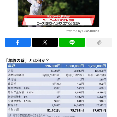
Powered by 
GliaStudios
Mute