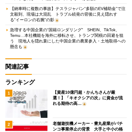
【納車時に複数の事故】テスラジャパン“多額のEV補助金”で注
文殺到、現場は大混乱 トラブル続発の背後に見え隠れす
る“イーロンの右腕”の影
急増する中国企業の“国籍ロンダリング” SHEIN、TikTok、
Temu…本社機能を海外に移転させ、トランプ関税の回避を狙
う 現地人を隠れ蓑にした中国企業の農業参入・土地取得への
懸念も
関連記事
ランキング
【資産10億円超・かんちさんが厳
1
選！】「キオクシアの次」に資金が流
れる期待の高…
老舗遊技機メーカー・豊丸産業がパチ
2
ンコ事業停止の背景 大手と中小の格