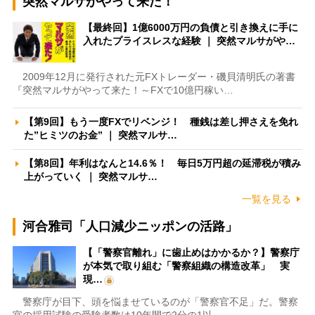
突然マルサがやって来た！
【最終回】1億6000万円の負債と引き換えに手に
入れたプライスレスな経験 ｜ 突然マルサがや…
2009年12月に発行された元FXトレーダー・磯貝清明氏の著書
『突然マルサがやって来た！～FXで10億円稼い…
【第9回】もう一度FXでリベンジ！ 種銭は差し押さえを免れ
た”ヒミツのお金” ｜ 突然マルサ…
【第8回】年利はなんと14.6％！ 毎日5万円超の延滞税が積み
上がっていく ｜ 突然マルサ…
一覧を見る
河合雅司「人口減少ニッポンの活路」
【「警察官離れ」に歯止めはかかるか？】警察庁
が本気で取り組む「警察組織の構造改革」 実
現…
警察庁が目下、頭を悩ませているのが「警察官不足」だ。警察
官の採用試験の受験者数は10年間で2分の1以…