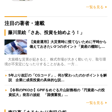
一覧を見る
注目の著者・連載
藤川里絵「さあ、投資を始めよう！」
【資産運用】大災害時に慌てないために平時から
備えておきたい3つのポイント「資産の棚卸し…
大規模な災害が起きると、株式市場が大きく動いたり、取引環
境が不安定になったりすることがある。一方…
5年ぶり改訂の「CGコード」、何が変わったのかポイントを解
説 企業に成長投資の具体的な説…
【令和のPKOか】GPIFをめぐる片山財務相の「円資産への投
資拡大」発言の波紋 「国債重視」…
一覧を見る