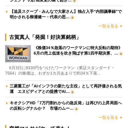
【追及スクープ・みんなで大家さん】独占入手“内部議事録”で
明かされる柳瀬健一・代表の思…
一覧を見る
古賀真人「発掘！好決算銘柄」
《株価34％急落のワークマンに特大反転の期待》
6月の売上低迷を吹き飛ばす第1四半期決算、…
6月3日に8330円をつけたワークマン（東証スタンダード・
7564）の株価は、わずか1カ月あまりで約34％下落…
三菱重工が「AIインフラの新たな主役」として再評価される気
運 エヌビディアとの提携でAI…
キオクシアHD「7万円割れからの急反発」は再びの上昇局面へ
の反転シグナルか？ 市場のムー…
一覧を見る