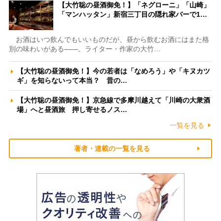
【大竹聡の昼酒御免！】「ネグローニ」「山崎」
「マンハッタン」新宿三丁目の隠れ家バーで1…
お酒はいつ飲んでもいいものだが、昼から飲むお酒にはまた格
別の味わいがある――。ライター・作家の大竹…
【大竹聡の昼酒御免！】今の若者は「なめろう」や「キヌカツ
ギ」を知らないって本当？ 昔の…
【大竹聡の昼酒御免！】京急線で多摩川越えて「川崎の大衆酒
場」へと昼酒旅 押し寄せるノス…
一覧を見る
著者・連載の一覧を見る