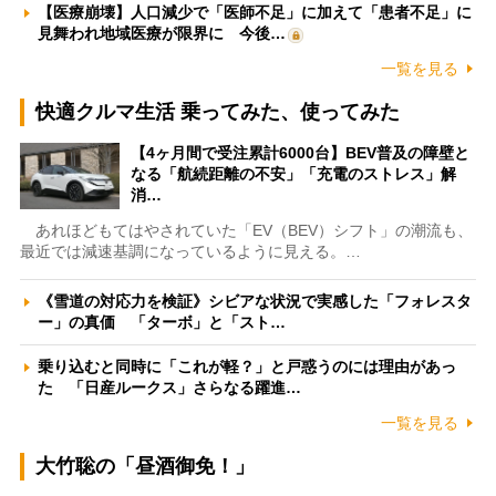
【医療崩壊】人口減少で「医師不足」に加えて「患者不足」に
見舞われ地域医療が限界に 今後…
一覧を見る
快適クルマ生活 乗ってみた、使ってみた
【4ヶ月間で受注累計6000台】BEV普及の障壁と
なる「航続距離の不安」「充電のストレス」解
消…
あれほどもてはやされていた「EV（BEV）シフト」の潮流も、
最近では減速基調になっているように見える。…
《雪道の対応力を検証》シビアな状況で実感した「フォレスタ
ー」の真価 「ターボ」と「スト…
乗り込むと同時に「これが軽？」と戸惑うのには理由があっ
た 「日産ルークス」さらなる躍進…
一覧を見る
大竹聡の「昼酒御免！」