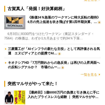
古賀真人「発掘！好決算銘柄」
《株価34％急落のワークマンに特大反転の期待》
6月の売上低迷を吹き飛ばす第1四半期決算、…
6月3日に8330円をつけたワークマン（東証スタンダード・
7564）の株価は、わずか1カ月あまりで約34％下落…
三菱重工が「AIインフラの新たな主役」として再評価される気
運 エヌビディアとの提携でAI…
キオクシアHD「7万円割れからの急反発」は再びの上昇局面へ
の反転シグナルか？ 市場のムー…
一覧を見る
突然マルサがやって来た！
【最終回】1億6000万円の負債と引き換えに手に
入れたプライスレスな経験 ｜ 突然マルサがや…