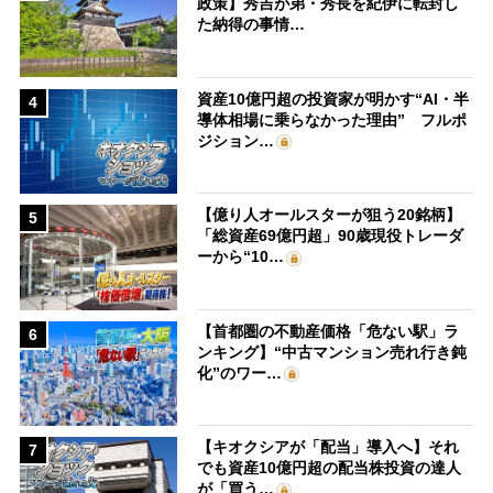
政策】秀吉が弟・秀長を紀伊に転封し
た納得の事情…
資産10億円超の投資家が明かす“AI・半
4
導体相場に乗らなかった理由” フルポ
ジション…
【億り人オールスターが狙う20銘柄】
5
「総資産69億円超」90歳現役トレーダ
ーから“10…
【首都圏の不動産価格「危ない駅」ラ
6
ンキング】“中古マンション売れ行き鈍
化”のワー…
【キオクシアが「配当」導入へ】それ
7
でも資産10億円超の配当株投資の達人
が「買う…