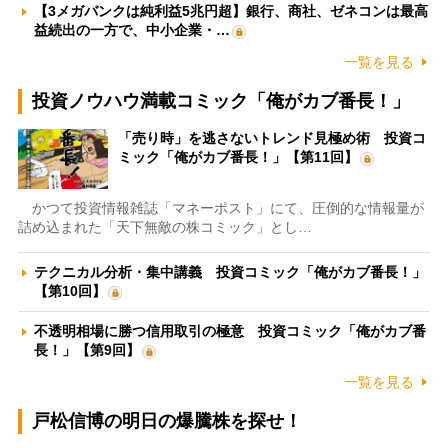
【3メガバンクは純利益5兆円超】銀行、商社、ゼネコンは最高
益続出の一方で、中小企業・…
一覧を見る
投資ノウハウ満載コミック「俺がカブ番長！」
「売り時」を逃さないトレンド見極め術 投資コ
ミック「俺がカブ番長！」【第11回】
かつて投資情報雑誌「マネーポスト」にて、圧倒的な情報量が
詰め込まれた「天下無敵の株コミック」とし…
テクニカル分析・集中講義 投資コミック「俺がカブ番長！」
【第10回】
不透明相場に勝つ信用取引の極意 投資コミック「俺がカブ番
長！」【第9回】
一覧を見る
戸松信博の明日の爆騰株を探せ！