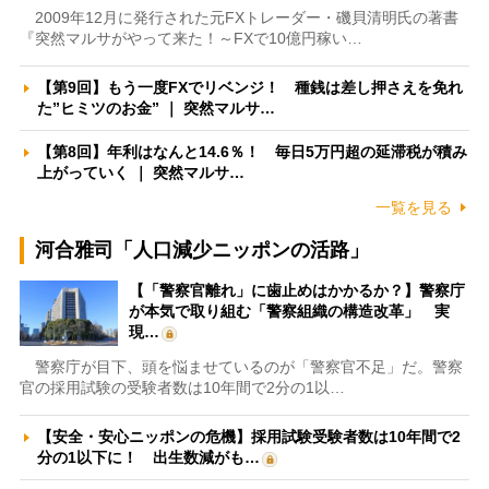
2009年12月に発行された元FXトレーダー・磯貝清明氏の著書
『突然マルサがやって来た！～FXで10億円稼い…
【第9回】もう一度FXでリベンジ！ 種銭は差し押さえを免れ
た”ヒミツのお金” ｜ 突然マルサ…
【第8回】年利はなんと14.6％！ 毎日5万円超の延滞税が積み
上がっていく ｜ 突然マルサ…
一覧を見る
河合雅司「人口減少ニッポンの活路」
【「警察官離れ」に歯止めはかかるか？】警察庁
が本気で取り組む「警察組織の構造改革」 実
現…
警察庁が目下、頭を悩ませているのが「警察官不足」だ。警察
官の採用試験の受験者数は10年間で2分の1以…
【安全・安心ニッポンの危機】採用試験受験者数は10年間で2
分の1以下に！ 出生数減がも…