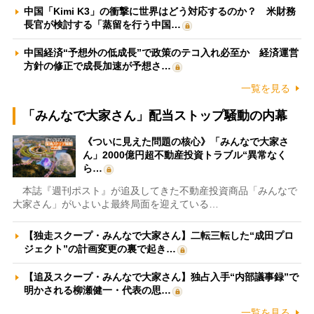
中国「Kimi K3」の衝撃に世界はどう対応するのか？ 米財務
長官が検討する「蒸留を行う中国…
中国経済“予想外の低成長”で政策のテコ入れ必至か 経済運営
方針の修正で成長加速が予想さ…
一覧を見る
「みんなで大家さん」配当ストップ騒動の内幕
《ついに見えた問題の核心》「みんなで大家さ
ん」2000億円超不動産投資トラブル“異常なく
ら…
本誌『週刊ポスト』が追及してきた不動産投資商品「みんなで
大家さん」がいよいよ最終局面を迎えている…
【独走スクープ・みんなで大家さん】二転三転した“成田プロ
ジェクト”の計画変更の裏で起き…
【追及スクープ・みんなで大家さん】独占入手“内部議事録”で
明かされる柳瀬健一・代表の思…
一覧を見る