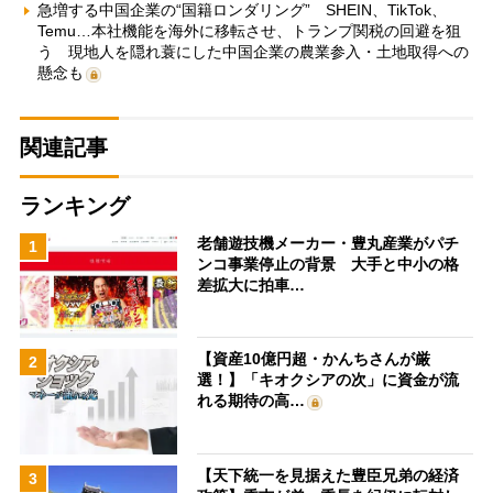
急増する中国企業の“国籍ロンダリング” SHEIN、TikTok、
Temu…本社機能を海外に移転させ、トランプ関税の回避を狙
う 現地人を隠れ蓑にした中国企業の農業参入・土地取得への
懸念も
関連記事
ランキング
老舗遊技機メーカー・豊丸産業がパチ
1
ンコ事業停止の背景 大手と中小の格
差拡大に拍車…
【資産10億円超・かんちさんが厳
2
選！】「キオクシアの次」に資金が流
れる期待の高…
【天下統一を見据えた豊臣兄弟の経済
3