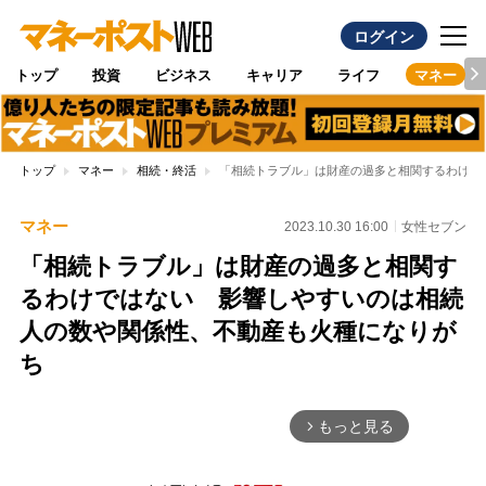
ログイン
トップ
投資
ビジネス
キャリア
ライフ
マネー
トップ
マネー
相続・終活
「相続トラブル」は財産の過多と相関するわけで
マネー
2023.10.30 16:00
女性セブン
「相続トラブル」は財産の過多と相関す
るわけではない 影響しやすいのは相続
人の数や関係性、不動産も火種になりが
ち
もっと見る
arrow_forward_ios