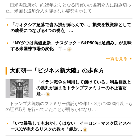
日米両政府が、約28年ぶりとなる円買いの協調介入に踏み切っ
た。米国も追加介入を辞さない姿勢を示して…
「キオクシア急落で含み損が膨らんで…」損失を投資家として
の成長につなげる4つの視点 …
「NYダウは高値更新、ナスダック・S&P500は足踏み」が意味
する米国株市場の変化 半…
一覧を見る
大前研一「ビジネス新大陸」の歩き方
「イラン戦争を利用して儲けている」利益相反と
の批判が強まるトランプファミリーの不正蓄財
疑…
トランプ大統領のファミリー信託が今年1～3月に3000回以上も
の証券取引を行っていたことが明らかになり…
「いつ暴発してもおかしくはない」イーロン・マスク氏とスペ
ースXが抱えるリスクの数々「絶対…