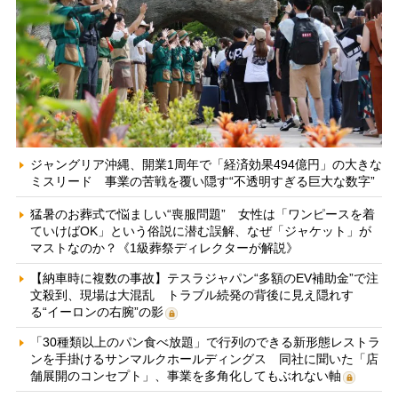
ジャングリア沖縄、開業1周年で「経済効果494億円」の大きな
ミスリード 事業の苦戦を覆い隠す“不透明すぎる巨大な数字”
猛暑のお葬式で悩ましい“喪服問題” 女性は「ワンピースを着
ていけばOK」という俗説に潜む誤解、なぜ「ジャケット」が
マストなのか？《1級葬祭ディレクターが解説》
【納車時に複数の事故】テスラジャパン“多額のEV補助金”で注
文殺到、現場は大混乱 トラブル続発の背後に見え隠れす
る“イーロンの右腕”の影
「30種類以上のパン食べ放題」で行列のできる新形態レストラ
ンを手掛けるサンマルクホールディングス 同社に聞いた「店
舗展開のコンセプト」、事業を多角化してもぶれない軸