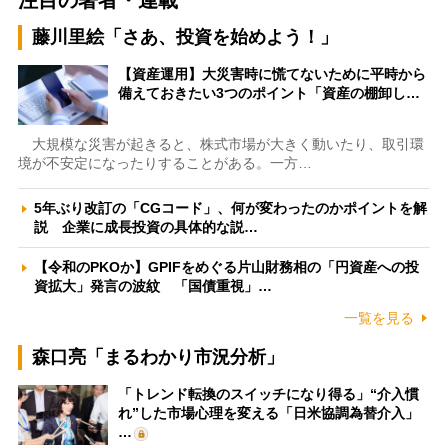
注目の著者・連載
藤川里絵「さあ、投資を始めよう！」
【資産運用】大災害時に慌てないために平時から
備えておきたい3つのポイント「資産の棚卸し…
大規模な災害が起きると、株式市場が大きく動いたり、取引環
境が不安定になったりすることがある。一方…
5年ぶり改訂の「CGコード」、何が変わったのかポイントを解
説 企業に成長投資の具体的な説…
【令和のPKOか】GPIFをめぐる片山財務相の「円資産への投
資拡大」発言の波紋 「国債重視」…
一覧を見る
森口亮「まるわかり市況分析」
「トレンド転換のスイッチになり得る」“介入慣
れ”した市場心理を変える「日米協調為替介入」
…