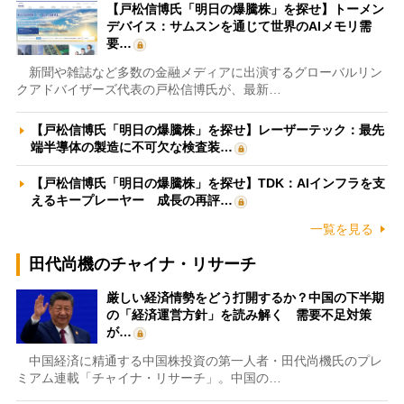
【戸松信博氏「明日の爆騰株」を探せ】トーメン
デバイス：サムスンを通じて世界のAIメモリ需
要…
新聞や雑誌など多数の金融メディアに出演するグローバルリン
クアドバイザーズ代表の戸松信博氏が、最新…
【戸松信博氏「明日の爆騰株」を探せ】レーザーテック：最先
端半導体の製造に不可欠な検査装…
【戸松信博氏「明日の爆騰株」を探せ】TDK：AIインフラを支
えるキープレーヤー 成長の再評…
一覧を見る
田代尚機のチャイナ・リサーチ
厳しい経済情勢をどう打開するか？中国の下半期
の「経済運営方針」を読み解く 需要不足対策
が…
中国経済に精通する中国株投資の第一人者・田代尚機氏のプレ
ミアム連載「チャイナ・リサーチ」。中国の…