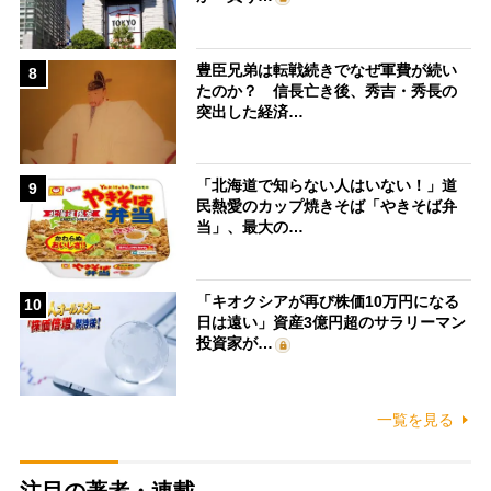
豊臣兄弟は転戦続きでなぜ軍費が続い
8
たのか？ 信長亡き後、秀吉・秀長の
突出した経済…
「北海道で知らない人はいない！」道
9
民熱愛のカップ焼きそば「やきそば弁
当」、最大の…
「キオクシアが再び株価10万円になる
10
日は遠い」資産3億円超のサラリーマン
投資家が…
一覧を見る