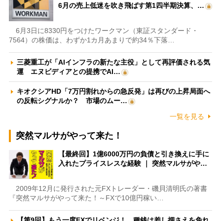
6月の売上低迷を吹き飛ばす第1四半期決算、…
6月3日に8330円をつけたワークマン（東証スタンダード・
7564）の株価は、わずか1カ月あまりで約34％下落…
三菱重工が「AIインフラの新たな主役」として再評価される気
運 エヌビディアとの提携でAI…
キオクシアHD「7万円割れからの急反発」は再びの上昇局面へ
の反転シグナルか？ 市場のムー…
一覧を見る
突然マルサがやって来た！
【最終回】1億6000万円の負債と引き換えに手に
入れたプライスレスな経験 ｜ 突然マルサがや…
2009年12月に発行された元FXトレーダー・磯貝清明氏の著書
『突然マルサがやって来た！～FXで10億円稼い…
【第9回】もう一度FXでリベンジ！ 種銭は差し押さえを免れ