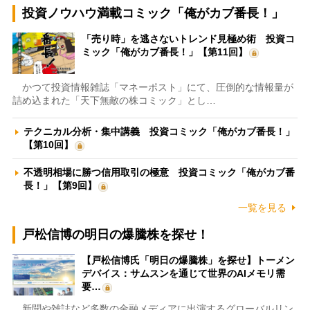
投資ノウハウ満載コミック「俺がカブ番長！」
「売り時」を逃さないトレンド見極め術 投資コ
ミック「俺がカブ番長！」【第11回】
かつて投資情報雑誌「マネーポスト」にて、圧倒的な情報量が
詰め込まれた「天下無敵の株コミック」とし…
テクニカル分析・集中講義 投資コミック「俺がカブ番長！」
【第10回】
不透明相場に勝つ信用取引の極意 投資コミック「俺がカブ番
長！」【第9回】
一覧を見る
戸松信博の明日の爆騰株を探せ！
【戸松信博氏「明日の爆騰株」を探せ】トーメン
デバイス：サムスンを通じて世界のAIメモリ需
要…
新聞や雑誌など多数の金融メディアに出演するグローバルリン