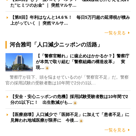
た”ヒミツのお金” ｜ 突然マルサ…
【第8回】年利はなんと14.6％！ 毎日5万円超の延滞税が積み
上がっていく ｜ 突然マルサ…
一覧を見る
河合雅司「人口減少ニッポンの活路」
【「警察官離れ」に歯止めはかかるか？】警察庁
が本気で取り組む「警察組織の構造改革」 実
現…
警察庁が目下、頭を悩ませているのが「警察官不足」だ。警察
官の採用試験の受験者数は10年間で2分の1以…
【安全・安心ニッポンの危機】採用試験受験者数は10年間で2
分の1以下に！ 出生数減がも…
【医療崩壊】人口減少で「医師不足」に加えて「患者不足」に
見舞われ地域医療が限界に 今後…
一覧を見る