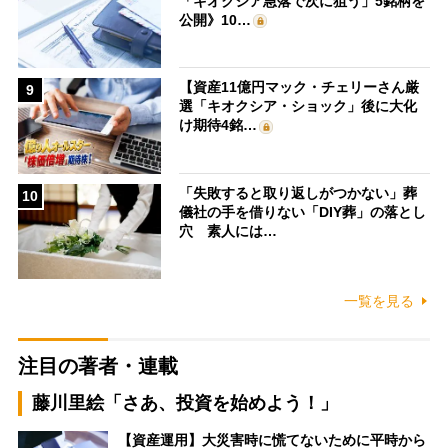
「キオクシア急落で次に狙う」5銘柄を
公開》10…
【資産11億円マック・チェリーさん厳
9
選「キオクシア・ショック」後に大化
け期待4銘…
「失敗すると取り返しがつかない」葬
10
儀社の手を借りない「DIY葬」の落とし
穴 素人には…
一覧を見る
注目の著者・連載
藤川里絵「さあ、投資を始めよう！」
【資産運用】大災害時に慌てないために平時から