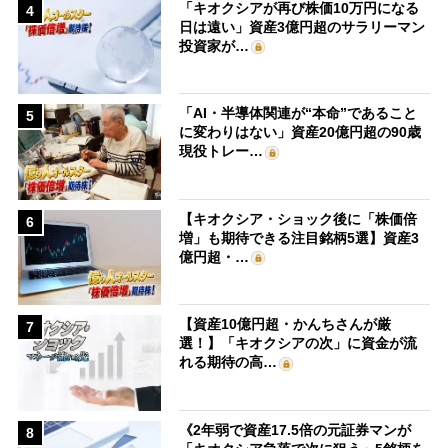
「キオクシアが再び株価10万円になる
4
日は遠い」資産3億円超のサラリーマン
投資家が…
「AI・半導体関連が“本命”であること
5
に変わりはない」資産20億円超の90歳
現役トレー…
【キオクシア・ショック後に「株価倍
6
増」も期待できる注目銘柄5選】資産3
億円超・…
【資産10億円超・かんちさんが厳
7
選！】「キオクシアの次」に資金が流
れる期待の高…
《2年弱で資産17.5倍の元証券マンが
8