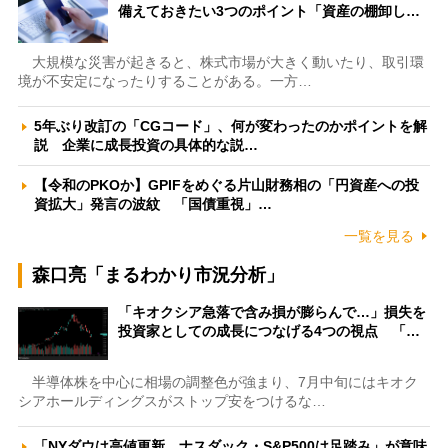
備えておきたい3つのポイント「資産の棚卸し…
大規模な災害が起きると、株式市場が大きく動いたり、取引環
境が不安定になったりすることがある。一方…
5年ぶり改訂の「CGコード」、何が変わったのかポイントを解
説 企業に成長投資の具体的な説…
【令和のPKOか】GPIFをめぐる片山財務相の「円資産への投
資拡大」発言の波紋 「国債重視」…
一覧を見る
森口亮「まるわかり市況分析」
「キオクシア急落で含み損が膨らんで…」損失を
投資家としての成長につなげる4つの視点 「…
半導体株を中心に相場の調整色が強まり、7月中旬にはキオク
シアホールディングスがストップ安をつけるな…
「NYダウは高値更新、ナスダック・S&P500は足踏み」が意味