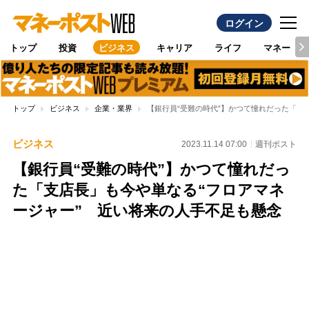
ログイン
トップ
投資
ビジネス
キャリア
ライフ
マネー
トップ
ビジネス
企業・業界
【銀行員“受難の時代”】かつて憧れだった「支
ビジネス
2023.11.14 07:00
週刊ポスト
【銀行員“受難の時代”】かつて憧れだっ
た「支店長」も今や単なる“フロアマネ
ージャー” 近い将来の人手不足も懸念
Loaded
:
95.43%
/
Unmute