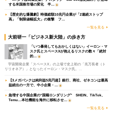
する米国株市場の変化 半…
【歴史的な爆騰劇】時価総額10兆円企業が「2連続ストップ
高」「制限値幅拡大」の衝撃 フ…
一覧を見る
大前研一「ビジネス新大陸」の歩き方
「いつ暴発してもおかしくはない」イーロン・マ
スク氏とスペースXが抱えるリスクの数々「絶対
的…
宇宙開発企業「スペースX」の上場で史上初の「兆万長者（ト
リリオネア）」となったイーロン・マスク氏。…
【3メガバンクは純利益5兆円超】銀行、商社、ゼネコンは最高
益続出の一方で、中小企業・…
急増する中国企業の“国籍ロンダリング” SHEIN、TikTok、
Temu…本社機能を海外に移転させ…
一覧を見る