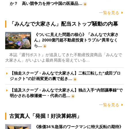
か？ 高い競争力を持つ中国の医薬品…
一覧を見る
「みんなで大家さん」配当ストップ騒動の内幕
《ついに見えた問題の核心》「みんなで大家さ
ん」2000億円超不動産投資トラブル“異常なく
ら…
本誌『週刊ポスト』が追及してきた不動産投資商品「みんなで
大家さん」がいよいよ最終局面を迎えている…
【独走スクープ・みんなで大家さん】二転三転した“成田プロ
ジェクト”の計画変更の裏で起き…
【追及スクープ・みんなで大家さん】独占入手“内部議事録”で
明かされる柳瀬健一・代表の思…
一覧を見る
古賀真人「発掘！好決算銘柄」
《株価34％急落のワークマンに特大反転の期待》