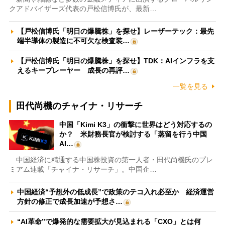
クアドバイザーズ代表の戸松信博氏が、最新…
【戸松信博氏「明日の爆騰株」を探せ】レーザーテック：最先
端半導体の製造に不可欠な検査装…
【戸松信博氏「明日の爆騰株」を探せ】TDK：AIインフラを支
えるキープレーヤー 成長の再評…
一覧を見る
田代尚機のチャイナ・リサーチ
中国「Kimi K3」の衝撃に世界はどう対応するの
か？ 米財務長官が検討する「蒸留を行う中国
AI…
中国経済に精通する中国株投資の第一人者・田代尚機氏のプレ
ミアム連載「チャイナ・リサーチ」。中国企…
中国経済“予想外の低成長”で政策のテコ入れ必至か 経済運営
方針の修正で成長加速が予想さ…
“AI革命”で爆発的な需要拡大が見込まれる「CXO」とは何