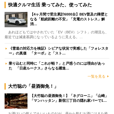
快適クルマ生活 乗ってみた、使ってみた
【4ヶ月間で受注累計6000台】BEV普及の障壁と
なる「航続距離の不安」「充電のストレス」解
消…
あれほどもてはやされていた「EV（BEV）シフト」の潮流も、
最近では減速基調になっているように見える。…
《雪道の対応力を検証》シビアな状況で実感した「フォレスタ
ー」の真価 「ターボ」と「スト…
乗り込むと同時に「これが軽？」と戸惑うのには理由があっ
た 「日産ルークス」さらなる躍進…
一覧を見る
大竹聡の「昼酒御免！」
【大竹聡の昼酒御免！】「ネグローニ」「山崎」
「マンハッタン」新宿三丁目の隠れ家バーで1…
お酒はいつ飲んでもいいものだが、昼から飲むお酒にはまた格