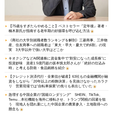
【75歳をすぎたらやめること】ベストセラー『定年後』著者・
楠木新氏が指南する老年期の好循環を呼び込む方法
《商社の大学別就職者数ランキングを解剖》三菱商事、三井物
産、住友商事への就職者は「東大・早大・慶大で約6割」の現
実 3大学以外で強い大学はどこか
キオクシアなどAI関連株に資金集中で“割安になった成長株”に
投資妙味 資産1.5億円超の坂本慎太郎さんが「絶好の仕込み
時」と考える防衛・食品銘柄を紹介
【クレジット決済代行・全東信が破産】63社もの金融機関が融
資をしながら「20年以上の粉飾決算」を見抜けなかったカラク
リ 営業現場では“自転車操業”の焦りも表出していた
急増する中国企業の“国籍ロンダリング” SHEIN、TikTok、
Temu…本社機能を海外に移転させ、トランプ関税の回避を狙
う 現地人を隠れ蓑にした中国企業の農業参入・土地取得への
懸念も