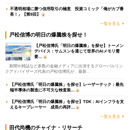
不透明相場に勝つ信用取引の極意 投資コミック「俺がカブ番
長！」【第9回】
一覧を見る
戸松信博の明日の爆騰株を探せ！
【戸松信博氏「明日の爆騰株」を探せ】トーメン
デバイス：サムスンを通じて世界のAIメモリ需
要…
新聞や雑誌など多数の金融メディアに出演するグローバルリン
クアドバイザーズ代表の戸松信博氏が、最新…
【戸松信博氏「明日の爆騰株」を探せ】レーザーテック：最先
端半導体の製造に不可欠な検査装…
【戸松信博氏「明日の爆騰株」を探せ】TDK：AIインフラを支
えるキープレーヤー 成長の再評…
一覧を見る
田代尚機のチャイナ・リサーチ