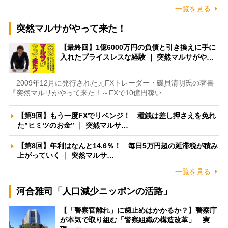
一覧を見る
突然マルサがやって来た！
【最終回】1億6000万円の負債と引き換えに手に
入れたプライスレスな経験 ｜ 突然マルサがや…
2009年12月に発行された元FXトレーダー・磯貝清明氏の著書
『突然マルサがやって来た！～FXで10億円稼い…
【第9回】もう一度FXでリベンジ！ 種銭は差し押さえを免れ
た”ヒミツのお金” ｜ 突然マルサ…
【第8回】年利はなんと14.6％！ 毎日5万円超の延滞税が積み
上がっていく ｜ 突然マルサ…
一覧を見る
河合雅司「人口減少ニッポンの活路」
【「警察官離れ」に歯止めはかかるか？】警察庁
が本気で取り組む「警察組織の構造改革」 実