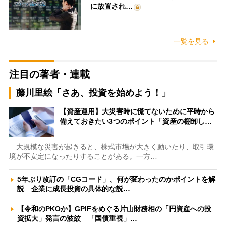
に放置され…
一覧を見る
注目の著者・連載
藤川里絵「さあ、投資を始めよう！」
【資産運用】大災害時に慌てないために平時から
備えておきたい3つのポイント「資産の棚卸し…
大規模な災害が起きると、株式市場が大きく動いたり、取引環
境が不安定になったりすることがある。一方…
5年ぶり改訂の「CGコード」、何が変わったのかポイントを解
説 企業に成長投資の具体的な説…
【令和のPKOか】GPIFをめぐる片山財務相の「円資産への投
資拡大」発言の波紋 「国債重視」…