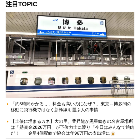
注目TOPIC
「約5時間かかるし、料金も高いのになぜ？」東京～博多間の
移動に飛行機ではなく新幹線を選ぶ人の事情
【土俵に埋まるカネ】大の里、豊昇龍が黒星続きの名古屋場所
は「懸賞金2826万円」が下位力士に渡り「今日はみんなで焼肉
だ！」 金星4個配給で協会は年96万円の支出増に