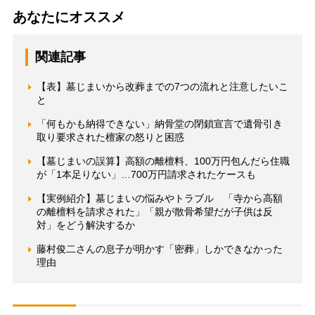
あなたにオススメ
関連記事
【表】墓じまいから改葬までの7つの流れと注意したいこ
と
「何もかも納得できない」納骨堂の閉鎖宣言で遺骨引き
取り要求された檀家の怒りと困惑
【墓じまいの誤算】高額の離檀料、100万円包んだら住職
が「1本足りない」…700万円請求されたケースも
【実例紹介】墓じまいの悩みやトラブル 「寺から高額
の離檀料を請求された」「親が散骨希望だが子供は反
対」をどう解決するか
藤村俊二さんの息子が明かす「密葬」しかできなかった
理由