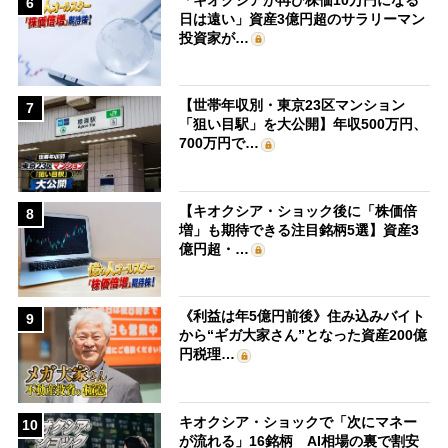
6
日は遠い」資産3億円超のサラリーマン
投資家が…
【世帯年収別・東京23区マンション
7
「狙い目駅」を大公開】年収500万円、
700万円で…
【キオクシア・ショック後に「株価倍
8
増」も期待できる注目銘柄5選】資産3
億円超・…
《利益は年5億円前後》住み込みバイト
9
から“ギガ大家さん”となった資産200億
円税理…
キオクシア・ショックで「次にマネー
10
が流れる」16銘柄 AI相場の裏で割安