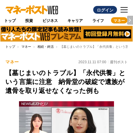
ログイン
トップ
投資
ビジネス
キャリア
ライフ
マネー
トップ
マネー
相続・終活
【墓じまいのトラブル】「永代供養」という言葉
マネー
2023.11.11 07:00
週刊ポスト
【墓じまいのトラブル】「永代供養」と
いう言葉に注意 納骨堂の破綻で遺族が
遺骨を取り返せなくなった例も