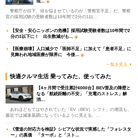
現…
警察庁が目下、頭を悩ませているのが「警察官不足」だ。警察
官の採用試験の受験者数は10年間で2分の1以…
【安全・安心ニッポンの危機】採用試験受験者数は10年間で2
分の1以下に！ 出生数減がも…
【医療崩壊】人口減少で「医師不足」に加えて「患者不足」に
見舞われ地域医療が限界に 今後…
一覧を見る
快適クルマ生活 乗ってみた、使ってみた
【4ヶ月間で受注累計6000台】BEV普及の障壁と
なる「航続距離の不安」「充電のストレス」解
消…
あれほどもてはやされていた「EV（BEV）シフト」の潮流も、
最近では減速基調になっているように見える。…
《雪道の対応力を検証》シビアな状況で実感した「フォレスタ
ー」の真価 「ターボ」と「スト…