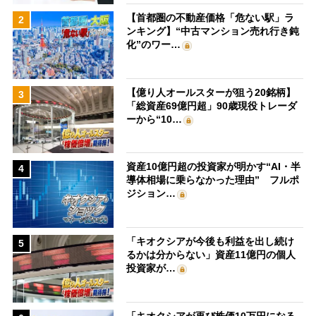
【首都圏の不動産価格「危ない駅」ラ
2
ンキング】“中古マンション売れ行き鈍
化”のワー…
【億り人オールスターが狙う20銘柄】
3
「総資産69億円超」90歳現役トレーダ
ーから“10…
資産10億円超の投資家が明かす“AI・半
4
導体相場に乗らなかった理由” フルポ
ジション…
「キオクシアが今後も利益を出し続け
5
るかは分からない」資産11億円の個人
投資家が…
「キオクシアが再び株価10万円になる