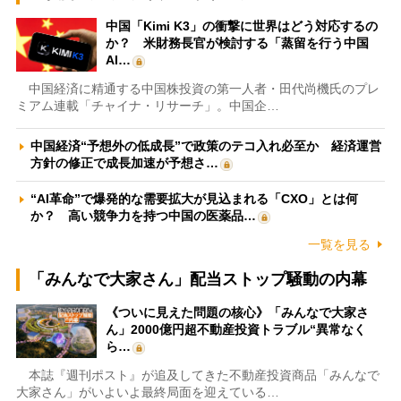
中国「Kimi K3」の衝撃に世界はどう対応するの
か？ 米財務長官が検討する「蒸留を行う中国
AI…
中国経済に精通する中国株投資の第一人者・田代尚機氏のプレ
ミアム連載「チャイナ・リサーチ」。中国企…
中国経済“予想外の低成長”で政策のテコ入れ必至か 経済運営
方針の修正で成長加速が予想さ…
“AI革命”で爆発的な需要拡大が見込まれる「CXO」とは何
か？ 高い競争力を持つ中国の医薬品…
一覧を見る
「みんなで大家さん」配当ストップ騒動の内幕
《ついに見えた問題の核心》「みんなで大家さ
ん」2000億円超不動産投資トラブル“異常なく
ら…
本誌『週刊ポスト』が追及してきた不動産投資商品「みんなで
大家さん」がいよいよ最終局面を迎えている…