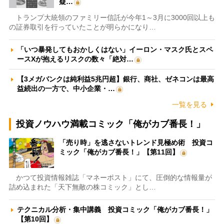
疑…
トランプ大統領のファミリー信託が今年1～3月に3000回以上も
の証券取引を行っていたことが明らかになり…
「いつ暴発してもおかしくはない」イーロン・マスク氏とスペ
ースXが抱えるリスクの数々「絶対…
【3メガバンクは純利益5兆円超】銀行、商社、ゼネコンは最高
益続出の一方で、中小企業・…
一覧を見る
投資ノウハウ満載コミック「俺がカブ番長！」
「売り時」を逃さないトレンド見極め術 投資コ
ミック「俺がカブ番長！」【第11回】
かつて投資情報雑誌「マネーポスト」にて、圧倒的な情報量が
詰め込まれた「天下無敵の株コミック」とし…
テクニカル分析・集中講義 投資コミック「俺がカブ番長！」
【第10回】