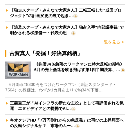
【独走スクープ・みんなで大家さん】二転三転した“成田プロ
ジェクト”の計画変更の裏で起き…
【追及スクープ・みんなで大家さん】独占入手“内部議事録”で
明かされる柳瀬健一・代表の思…
一覧を見る
古賀真人「発掘！好決算銘柄」
《株価34％急落のワークマンに特大反転の期待》
6月の売上低迷を吹き飛ばす第1四半期決算、…
6月3日に8330円をつけたワークマン（東証スタンダード・
7564）の株価は、わずか1カ月あまりで約34％下落…
三菱重工が「AIインフラの新たな主役」として再評価される気
運 エヌビディアとの提携でAI…
キオクシアHD「7万円割れからの急反発」は再びの上昇局面へ
の反転シグナルか？ 市場のムー…