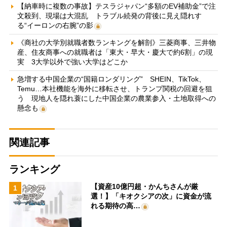
【納車時に複数の事故】テスラジャパン“多額のEV補助金”で注
文殺到、現場は大混乱 トラブル続発の背後に見え隠れす
る“イーロンの右腕”の影
《商社の大学別就職者数ランキングを解剖》三菱商事、三井物
産、住友商事への就職者は「東大・早大・慶大で約6割」の現
実 3大学以外で強い大学はどこか
急増する中国企業の“国籍ロンダリング” SHEIN、TikTok、
Temu…本社機能を海外に移転させ、トランプ関税の回避を狙
う 現地人を隠れ蓑にした中国企業の農業参入・土地取得への
懸念も
関連記事
ランキング
【資産10億円超・かんちさんが厳
1
選！】「キオクシアの次」に資金が流
れる期待の高…