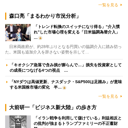
一覧を見る
森口亮「まるわかり市況分析」
「トレンド転換のスイッチになり得る」“介入慣
れ”した市場心理を変える「日米協調為替介入」
…
日米両政府が、約28年ぶりとなる円買いの協調介入に踏み切っ
た。米国も追加介入を辞さない姿勢を示して…
「キオクシア急落で含み損が膨らんで…」損失を投資家として
の成長につなげる4つの視点 …
「NYダウは高値更新、ナスダック・S&P500は足踏み」が意味
する米国株市場の変化 半…
一覧を見る
大前研一「ビジネス新大陸」の歩き方
「イラン戦争を利用して儲けている」利益相反と
の批判が強まるトランプファミリーの不正蓄財