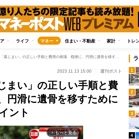
ア
ライフ
マネー
住まい・不動産
家計
トレ
【詳細解説】「墓じまい」の正しい手順と費用の相場 穏便に、円滑に遺骨を移すために知っておくべきポイント
ラ
1
2023.11.13 15:00
週刊ポスト
じまい」の正しい手順と費
2
、円滑に遺骨を移すために
イント
3
もっと見る
arrow_forward_ios
4