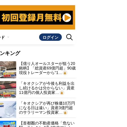
ンド
ログイン
ンキング
【億り人オールスターが狙う20
銘柄】「総資産69億円超」90歳
現役トレーダーから“1…
「キオクシアが今後も利益を出
し続けるかは分からない」資産
11億円の個人投資家…
「キオクシアが再び株価10万円
になる日は遠い」資産3億円超
のサラリーマン投資家…
【首都圏の不動産価格「危ない