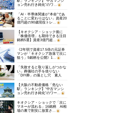
駅」ランキング】“中古マンシ
ョン売れ行き鈍化”のワ…
「AI・半導体関連が“本命”であ
ることに変わりはない」資産20
億円超の90歳現役トレ…
【キオクシア・ショック後に
「株価倍増」も期待できる注目
銘柄5選】資産3億円超…
《2年弱で資産17.5倍の元証券
マンが「キオクシア急落で次に
狙う」5銘柄を公開》1…
「失敗すると取り返しがつかな
い」葬儀社の手を借りない
「DIY葬」の落とし穴 素人
に…
【大阪の不動産価格「危ない
駅」ランキング】“中古マンシ
ョン売れ行き鈍化”のワー…
キオクシア・ショックで「次に
マネーが流れる」16銘柄 AI相
場の裏で割安に放置さ…