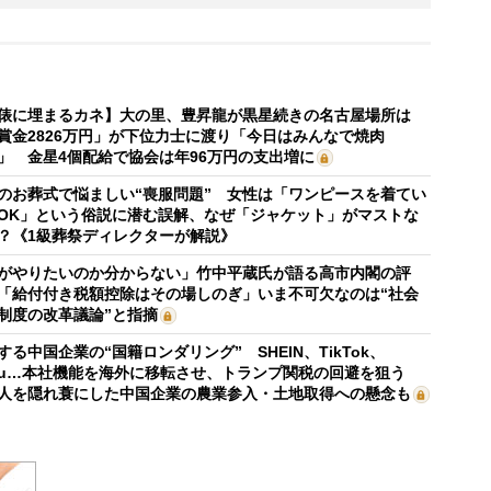
俵に埋まるカネ】大の里、豊昇龍が黒星続きの名古屋場所は
賞金2826万円」が下位力士に渡り「今日はみんなで焼肉
」 金星4個配給で協会は年96万円の支出増に
のお葬式で悩ましい“喪服問題” 女性は「ワンピースを着てい
OK」という俗説に潜む誤解、なぜ「ジャケット」がマストな
？《1級葬祭ディレクターが解説》
がやりたいのか分からない」竹中平蔵氏が語る高市内閣の評
「給付付き税額控除はその場しのぎ」いま不可欠なのは“社会
制度の改革議論”と指摘
する中国企業の“国籍ロンダリング” SHEIN、TikTok、
mu…本社機能を海外に移転させ、トランプ関税の回避を狙う
人を隠れ蓑にした中国企業の農業参入・土地取得への懸念も