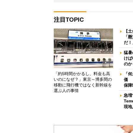
注目TOPIC
【土
「懸
だ！
猛暑
けば
のか
「約5時間かかるし、料金も高
「何
いのになぜ？」東京～博多間の
価 
移動に飛行機ではなく新幹線を
保障
選ぶ人の事情
急増
Te
現地