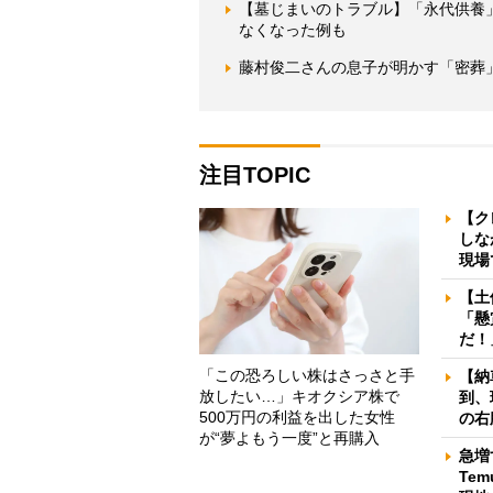
【墓じまいのトラブル】「永代供養
なくなった例も
藤村俊二さんの息子が明かす「密葬
注目TOPIC
【ク
しな
現場
【土
「懸
だ！
「この恐ろしい株はさっさと手
【納
放したい…」キオクシア株で
到、
500万円の利益を出した女性
の右
が“夢よもう一度”と再購入
急増
Te