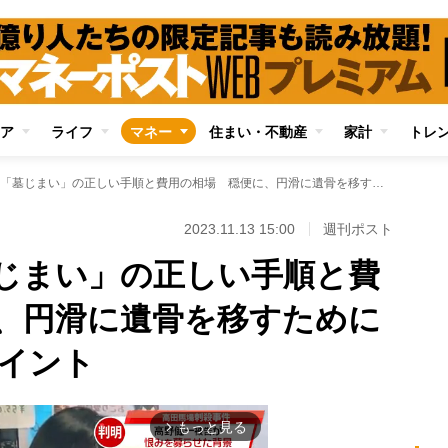
ア
ライフ
マネー
住まい・不動産
家計
トレ
【詳細解説】「墓じまい」の正しい手順と費用の相場 穏便に、円滑に遺骨を移すために知っておくべきポイント
2023.11.13 15:00
週刊ポスト
じまい」の正しい手順と費
、円滑に遺骨を移すために
イント
もっと見る
arrow_forward_ios