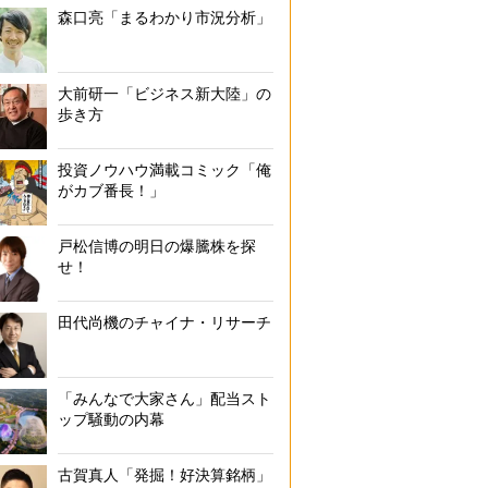
森口亮「まるわかり市況分析」
大前研一「ビジネス新大陸」の
歩き方
投資ノウハウ満載コミック「俺
がカブ番長！」
戸松信博の明日の爆騰株を探
せ！
田代尚機のチャイナ・リサーチ
「みんなで大家さん」配当スト
ップ騒動の内幕
古賀真人「発掘！好決算銘柄」