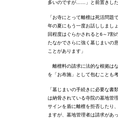
多いのですが……」と前置きし
「お寺にとって離檀は死活問題
年の夏にもう一度お話ししましょ
回程度はぐらかされると6～7割
たなかでさらに強く墓じまいの
ことがあります」
離檀料の請求に法的な根拠はな
を「お布施」として包むことも
「墓じまいの手続きに必要な書
は納骨されている寺院の墓地管
サインを盾に離檀を拒否したり
ますが、墓地管理者は請求があ