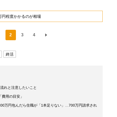
0万円程度かかるのが相場
2
3
4
終活
の流れと注意したいこと
「費用の目安」
00万円包んだら住職が「1本足りない」…700万円請求され