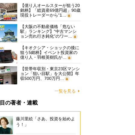
【億り人オールスターが狙う20
銘柄】「総資産69億円超」90歳
現役トレーダーから“1…
【大阪の不動産価格「危ない
駅」ランキング】“中古マンシ
ョン売れ行き鈍化”のワー…
【キオクシア・ショックの後に
狙う5銘柄】イベント投資家の
億り人・羽根英樹氏が…
【世帯年収別・東京23区マンシ
ョン「狙い目駅」を大公開】年
収500万円、700万円…
一覧を見る
目の著者・連載
藤川里絵「さあ、投資を始めよ
う！」