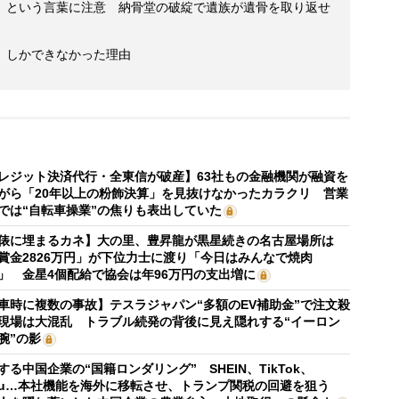
」という言葉に注意 納骨堂の破綻で遺族が遺骨を取り返せ
」しかできなかった理由
レジット決済代行・全東信が破産】63社もの金融機関が融資を
がら「20年以上の粉飾決算」を見抜けなかったカラクリ 営業
では“自転車操業”の焦りも表出していた
俵に埋まるカネ】大の里、豊昇龍が黒星続きの名古屋場所は
賞金2826万円」が下位力士に渡り「今日はみんなで焼肉
」 金星4個配給で協会は年96万円の支出増に
車時に複数の事故】テスラジャパン“多額のEV補助金”で注文殺
現場は大混乱 トラブル続発の背後に見え隠れする“イーロン
腕”の影
する中国企業の“国籍ロンダリング” SHEIN、TikTok、
mu…本社機能を海外に移転させ、トランプ関税の回避を狙う