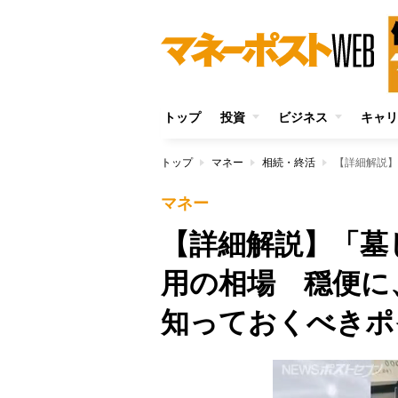
トップ
投資
ビジネス
キャリ
トップ
マネー
相続・終活
マネー
【詳細解説】「墓
用の相場 穏便に
知っておくべきポ