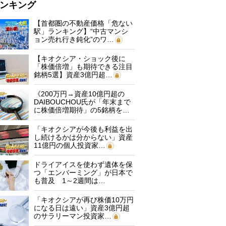
ンキング
【首都圏の不動産価格「危ない
駅」ランキング】“中古マンシ
ョン売れ行き鈍化”のワ…
【キオクシア・ショック後に
「株価倍増」も期待できる注目
銘柄5選】資産3億円超…
《200万円→資産10億円超の
DAIBOUCHOU氏が「年末まで
に株価倍増期待」の5銘柄を…
「キオクシアが今後も利益を出
し続けるかは分からない」資産
11億円の個人投資家…
ドライアイスを使わず遺体を保
つ「エンバーミング」が日本で
も普及 1～2週間は…
「キオクシアが再び株価10万円
になる日は遠い」資産3億円超
のサラリーマン投資家…