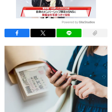
Powered by 
GliaStudios
Mute