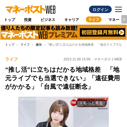
ログイン
トップ
投資
ビジネス
キャリア
ライフ
マネー
トップ
ライフ
趣味
“推し活”に立ちはだかる地域格差 「地元ライブでも当
ライフ
2023.11.09 15:00
マネーポストWEB
“推し活”に立ちはだかる地域格差 「地
元ライブでも当選できない」「遠征費用
がかかる」「台風で遠征断念」
もっと見る
arrow_forward_ios