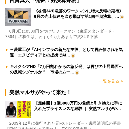
古賀真人「発掘！好決算銘柄」
《株価34％急落のワークマンに特大反転の期待》
6月の売上低迷を吹き飛ばす第1四半期決算、…
6月3日に8330円をつけたワークマン（東証スタンダード・
7564）の株価は、わずか1カ月あまりで約34％下落…
三菱重工が「AIインフラの新たな主役」として再評価される気
運 エヌビディアとの提携でAI…
キオクシアHD「7万円割れからの急反発」は再びの上昇局面へ
の反転シグナルか？ 市場のムー…
一覧を見る
突然マルサがやって来た！
【最終回】1億6000万円の負債と引き換えに手に
入れたプライスレスな経験 ｜ 突然マルサがや…
2009年12月に発行された元FXトレーダー・磯貝清明氏の著書
『突然マルサがやって来た！～FXで10億円稼い…