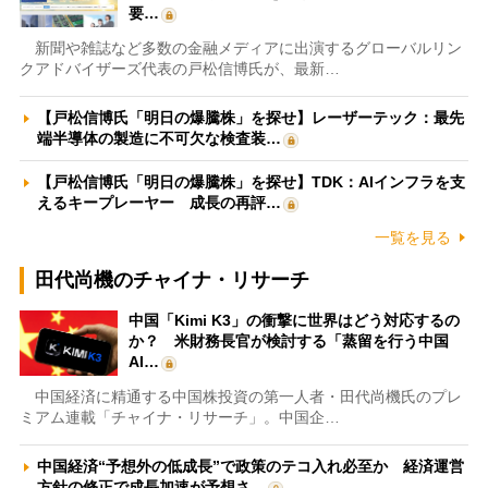
要…
新聞や雑誌など多数の金融メディアに出演するグローバルリン
クアドバイザーズ代表の戸松信博氏が、最新…
【戸松信博氏「明日の爆騰株」を探せ】レーザーテック：最先
端半導体の製造に不可欠な検査装…
【戸松信博氏「明日の爆騰株」を探せ】TDK：AIインフラを支
えるキープレーヤー 成長の再評…
一覧を見る
田代尚機のチャイナ・リサーチ
中国「Kimi K3」の衝撃に世界はどう対応するの
か？ 米財務長官が検討する「蒸留を行う中国
AI…
中国経済に精通する中国株投資の第一人者・田代尚機氏のプレ
ミアム連載「チャイナ・リサーチ」。中国企…
中国経済“予想外の低成長”で政策のテコ入れ必至か 経済運営
方針の修正で成長加速が予想さ…