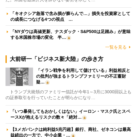
「キオクシア急落で含み損が膨らんで…」損失を投資家として
の成長につなげる4つの視点 …
「NYダウは高値更新、ナスダック・S&P500は足踏み」が意味
する米国株市場の変化 半…
一覧を見る
大前研一「ビジネス新大陸」の歩き方
「イラン戦争を利用して儲けている」利益相反と
の批判が強まるトランプファミリーの不正蓄財
疑…
トランプ大統領のファミリー信託が今年1～3月に3000回以上も
の証券取引を行っていたことが明らかになり…
「いつ暴発してもおかしくはない」イーロン・マスク氏とスペ
ースXが抱えるリスクの数々「絶対…
【3メガバンクは純利益5兆円超】銀行、商社、ゼネコンは最高
益続出の一方で、中小企業・…