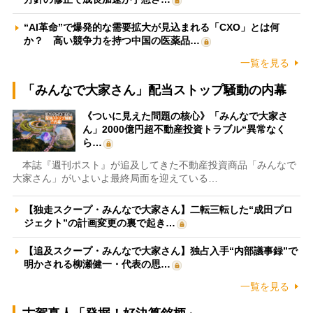
“AI革命”で爆発的な需要拡大が見込まれる「CXO」とは何
か？ 高い競争力を持つ中国の医薬品…
一覧を見る
「みんなで大家さん」配当ストップ騒動の内幕
《ついに見えた問題の核心》「みんなで大家さ
ん」2000億円超不動産投資トラブル“異常なく
ら…
本誌『週刊ポスト』が追及してきた不動産投資商品「みんなで
大家さん」がいよいよ最終局面を迎えている…
【独走スクープ・みんなで大家さん】二転三転した“成田プロ
ジェクト”の計画変更の裏で起き…
【追及スクープ・みんなで大家さん】独占入手“内部議事録”で
明かされる柳瀬健一・代表の思…
一覧を見る