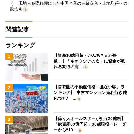
う 現地人を隠れ蓑にした中国企業の農業参入・土地取得への
懸念も
関連記事
ランキング
【資産10億円超・かんちさんが厳
1
選！】「キオクシアの次」に資金が流
れる期待の高…
【首都圏の不動産価格「危ない駅」ラ
2
ンキング】“中古マンション売れ行き鈍
化”のワー…
【億り人オールスターが狙う20銘柄】
3
「総資産69億円超」90歳現役トレーダ
ーから“10…