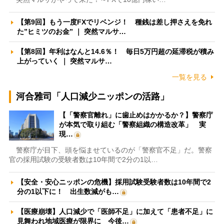
【第9回】もう一度FXでリベンジ！ 種銭は差し押さえを免れ
た”ヒミツのお金” ｜ 突然マルサ…
【第8回】年利はなんと14.6％！ 毎日5万円超の延滞税が積み
上がっていく ｜ 突然マルサ…
一覧を見る
河合雅司「人口減少ニッポンの活路」
【「警察官離れ」に歯止めはかかるか？】警察庁
が本気で取り組む「警察組織の構造改革」 実
現…
警察庁が目下、頭を悩ませているのが「警察官不足」だ。警察
官の採用試験の受験者数は10年間で2分の1以…
【安全・安心ニッポンの危機】採用試験受験者数は10年間で2
分の1以下に！ 出生数減がも…
【医療崩壊】人口減少で「医師不足」に加えて「患者不足」に
見舞われ地域医療が限界に 今後…