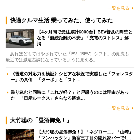
一覧を見る
快適クルマ生活 乗ってみた、使ってみた
【4ヶ月間で受注累計6000台】BEV普及の障壁と
なる「航続距離の不安」「充電のストレス」解
消…
あれほどもてはやされていた「EV（BEV）シフト」の潮流も、
最近では減速基調になっているように見える。…
《雪道の対応力を検証》シビアな状況で実感した「フォレスタ
ー」の真価 「ターボ」と「スト…
乗り込むと同時に「これが軽？」と戸惑うのには理由があっ
た 「日産ルークス」さらなる躍進…
一覧を見る
大竹聡の「昼酒御免！」
【大竹聡の昼酒御免！】「ネグローニ」「山崎」
「マンハッタン」新宿三丁目の隠れ家バーで1…