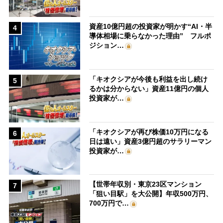
資産10億円超の投資家が明かす“AI・半
4
導体相場に乗らなかった理由” フルポ
ジション…
「キオクシアが今後も利益を出し続け
5
るかは分からない」資産11億円の個人
投資家が…
「キオクシアが再び株価10万円になる
6
日は遠い」資産3億円超のサラリーマン
投資家が…
【世帯年収別・東京23区マンション
7
「狙い目駅」を大公開】年収500万円、
700万円で…