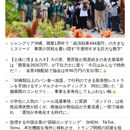
ジャングリア沖縄、開業1周年で「経済効果494億円」の大きな
ミスリード 事業の苦戦を覆い隠す“不透明すぎる巨大な数字”
【土俵に埋まるカネ】大の里、豊昇龍が黒星続きの名古屋場所
は「懸賞金2826万円」が下位力士に渡り「今日はみんなで焼肉
だ！」 金星4個配給で協会は年96万円の支出増に
「30種類以上のパン食べ放題」で行列のできる新形態レストラ
ンを手掛けるサンマルクホールディングス 同社に聞いた「店
舗展開のコンセプト」、事業を多角化してもぶれない軸
小学生に人気の「シール流通事情」に変調 「ボンドロ」は依
然品薄状態が続くが、模倣品や類似品が大量流通し一部で値崩
れ 「選別が本格化する時代に」
急増する中国企業の“国籍ロンダリング” SHEIN、TikTok、
Temu…本社機能を海外に移転させ、トランプ関税の回避を狙