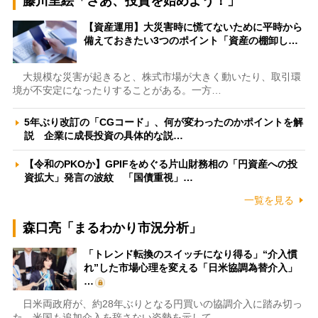
藤川里絵「さあ、投資を始めよう！」
【資産運用】大災害時に慌てないために平時から
備えておきたい3つのポイント「資産の棚卸し…
大規模な災害が起きると、株式市場が大きく動いたり、取引環
境が不安定になったりすることがある。一方…
5年ぶり改訂の「CGコード」、何が変わったのかポイントを解
説 企業に成長投資の具体的な説…
【令和のPKOか】GPIFをめぐる片山財務相の「円資産への投
資拡大」発言の波紋 「国債重視」…
一覧を見る
森口亮「まるわかり市況分析」
「トレンド転換のスイッチになり得る」“介入慣
れ”した市場心理を変える「日米協調為替介入」
…
日米両政府が、約28年ぶりとなる円買いの協調介入に踏み切っ
た。米国も追加介入を辞さない姿勢を示して…