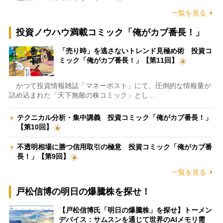
一覧を見る
投資ノウハウ満載コミック「俺がカブ番長！」
「売り時」を逃さないトレンド見極め術 投資コ
ミック「俺がカブ番長！」【第11回】
かつて投資情報雑誌「マネーポスト」にて、圧倒的な情報量が
詰め込まれた「天下無敵の株コミック」とし…
テクニカル分析・集中講義 投資コミック「俺がカブ番長！」
【第10回】
不透明相場に勝つ信用取引の極意 投資コミック「俺がカブ番
長！」【第9回】
一覧を見る
戸松信博の明日の爆騰株を探せ！
【戸松信博氏「明日の爆騰株」を探せ】トーメン
デバイス：サムスンを通じて世界のAIメモリ需