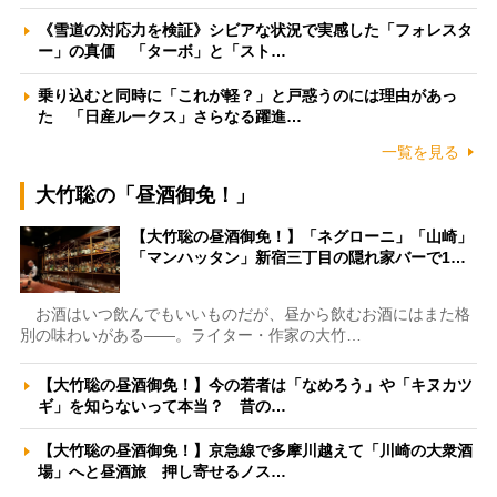
《雪道の対応力を検証》シビアな状況で実感した「フォレスタ
ー」の真価 「ターボ」と「スト…
乗り込むと同時に「これが軽？」と戸惑うのには理由があっ
た 「日産ルークス」さらなる躍進…
一覧を見る
大竹聡の「昼酒御免！」
【大竹聡の昼酒御免！】「ネグローニ」「山崎」
「マンハッタン」新宿三丁目の隠れ家バーで1…
お酒はいつ飲んでもいいものだが、昼から飲むお酒にはまた格
別の味わいがある――。ライター・作家の大竹…
【大竹聡の昼酒御免！】今の若者は「なめろう」や「キヌカツ
ギ」を知らないって本当？ 昔の…
【大竹聡の昼酒御免！】京急線で多摩川越えて「川崎の大衆酒
場」へと昼酒旅 押し寄せるノス…