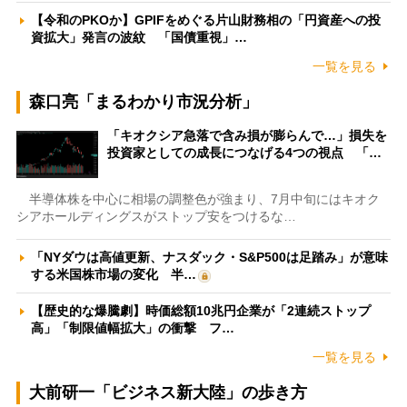
【令和のPKOか】GPIFをめぐる片山財務相の「円資産への投
資拡大」発言の波紋 「国債重視」…
一覧を見る
森口亮「まるわかり市況分析」
「キオクシア急落で含み損が膨らんで…」損失を
投資家としての成長につなげる4つの視点 「…
半導体株を中心に相場の調整色が強まり、7月中旬にはキオク
シアホールディングスがストップ安をつけるな…
「NYダウは高値更新、ナスダック・S&P500は足踏み」が意味
する米国株市場の変化 半…
【歴史的な爆騰劇】時価総額10兆円企業が「2連続ストップ
高」「制限値幅拡大」の衝撃 フ…
一覧を見る
大前研一「ビジネス新大陸」の歩き方