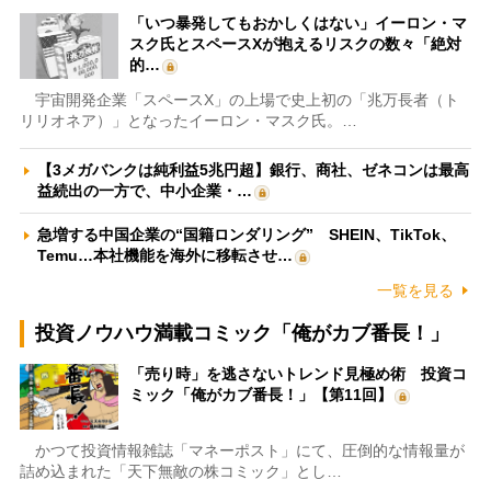
「いつ暴発してもおかしくはない」イーロン・マ
スク氏とスペースXが抱えるリスクの数々「絶対
的…
宇宙開発企業「スペースX」の上場で史上初の「兆万長者（ト
リリオネア）」となったイーロン・マスク氏。…
【3メガバンクは純利益5兆円超】銀行、商社、ゼネコンは最高
益続出の一方で、中小企業・…
急増する中国企業の“国籍ロンダリング” SHEIN、TikTok、
Temu…本社機能を海外に移転させ…
一覧を見る
投資ノウハウ満載コミック「俺がカブ番長！」
「売り時」を逃さないトレンド見極め術 投資コ
ミック「俺がカブ番長！」【第11回】
かつて投資情報雑誌「マネーポスト」にて、圧倒的な情報量が
詰め込まれた「天下無敵の株コミック」とし…