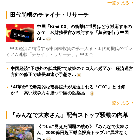
一覧を見る
田代尚機のチャイナ・リサーチ
中国「Kimi K3」の衝撃に世界はどう対応するの
か？ 米財務長官が検討する「蒸留を行う中国
AI…
中国経済に精通する中国株投資の第一人者・田代尚機氏のプレ
ミアム連載「チャイナ・リサーチ」。中国企…
中国経済“予想外の低成長”で政策のテコ入れ必至か 経済運営
方針の修正で成長加速が予想さ…
“AI革命”で爆発的な需要拡大が見込まれる「CXO」とは何
か？ 高い競争力を持つ中国の医薬品…
一覧を見る
「みんなで大家さん」配当ストップ騒動の内幕
《ついに見えた問題の核心》「みんなで大家さ
ん」2000億円超不動産投資トラブル“異常なく
ら…