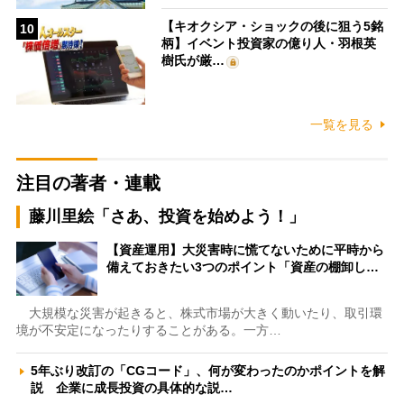
【キオクシア・ショックの後に狙う5銘
10
柄】イベント投資家の億り人・羽根英
樹氏が厳…
一覧を見る
注目の著者・連載
藤川里絵「さあ、投資を始めよう！」
【資産運用】大災害時に慌てないために平時から
備えておきたい3つのポイント「資産の棚卸し…
大規模な災害が起きると、株式市場が大きく動いたり、取引環
境が不安定になったりすることがある。一方…
5年ぶり改訂の「CGコード」、何が変わったのかポイントを解
説 企業に成長投資の具体的な説…