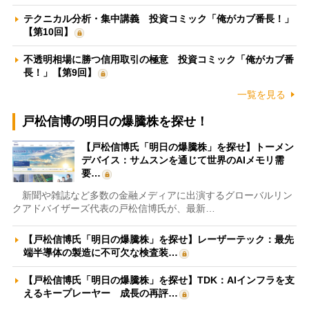
テクニカル分析・集中講義 投資コミック「俺がカブ番長！」
【第10回】
不透明相場に勝つ信用取引の極意 投資コミック「俺がカブ番
長！」【第9回】
一覧を見る
戸松信博の明日の爆騰株を探せ！
【戸松信博氏「明日の爆騰株」を探せ】トーメン
デバイス：サムスンを通じて世界のAIメモリ需
要…
新聞や雑誌など多数の金融メディアに出演するグローバルリン
クアドバイザーズ代表の戸松信博氏が、最新…
【戸松信博氏「明日の爆騰株」を探せ】レーザーテック：最先
端半導体の製造に不可欠な検査装…
【戸松信博氏「明日の爆騰株」を探せ】TDK：AIインフラを支
えるキープレーヤー 成長の再評…