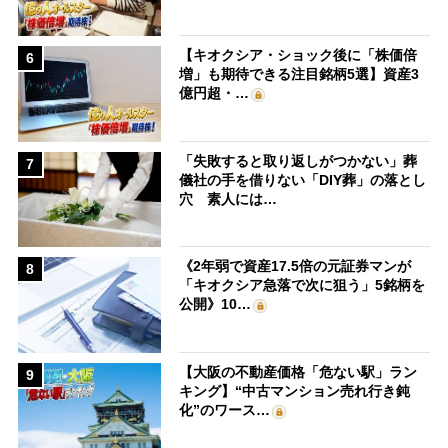
【キオクシア・ショック後に「株価倍
6
増」も期待できる注目銘柄5選】資産3
億円超・…
「失敗すると取り返しがつかない」葬
7
儀社の手を借りない「DIY葬」の落とし
穴 素人には…
《2年弱で資産17.5倍の元証券マンが
8
「キオクシア急落で次に狙う」5銘柄を
公開》10…
【大阪の不動産価格「危ない駅」ラン
9
キング】“中古マンション売れ行き鈍
化”のワース…