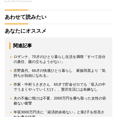
あわせて読みたい
あなたにオススメ
関連記事
ロザンナ、70才のひとり暮らし生活を満喫「すべて自分
の責任、腹の立ちようがない」
庄野真代、66才の快適ひとり暮らし 家族同居より「気
持ちが自由になれる」
作家・中村うさぎさん 65才で貯金ゼロでも「収入の中
でうまくやっていくだけ」、贅沢生活には未練なし
夫の不倫に情けは不要、2000万円を勝ち取った女性の容
赦ない復讐
年収3000万円夫に「経済的余裕ない」と第2子を拒否さ
れた妻の決意