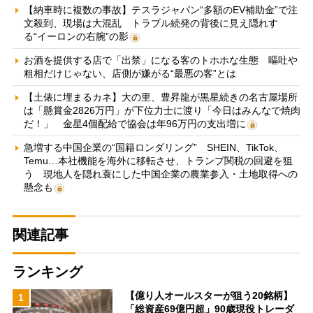
【納車時に複数の事故】テスラジャパン“多額のEV補助金”で注
文殺到、現場は大混乱 トラブル続発の背後に見え隠れす
る“イーロンの右腕”の影
お酒を提供する店で「出禁」になる客のトホホな生態 嘔吐や
粗相だけじゃない、店側が嫌がる“最悪の客”とは
【土俵に埋まるカネ】大の里、豊昇龍が黒星続きの名古屋場所
は「懸賞金2826万円」が下位力士に渡り「今日はみんなで焼肉
だ！」 金星4個配給で協会は年96万円の支出増に
急増する中国企業の“国籍ロンダリング” SHEIN、TikTok、
Temu…本社機能を海外に移転させ、トランプ関税の回避を狙
う 現地人を隠れ蓑にした中国企業の農業参入・土地取得への
懸念も
関連記事
ランキング
【億り人オールスターが狙う20銘柄】
1
「総資産69億円超」90歳現役トレーダ