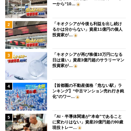
ーから“10…
「キオクシアが今後も利益を出し続け
2
るかは分からない」資産11億円の個人
投資家が…
「キオクシアが再び株価10万円になる
3
日は遠い」資産3億円超のサラリーマン
投資家が…
【首都圏の不動産価格「危ない駅」ラ
4
ンキング】“中古マンション売れ行き鈍
化”のワー…
「AI・半導体関連が“本命”であること
5
に変わりはない」資産20億円超の90歳
現役トレー…