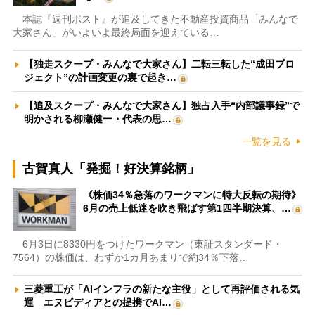
本誌『週刊ポスト』が追及してきた不動産投資商品「みんなで
大家さん」がいよいよ最終局面を迎えている…
【独走スクープ・みんなで大家さん】二転三転した“成田プロ
ジェクト”の計画変更の裏で起き…
【追及スクープ・みんなで大家さん】独占入手“内部議事録”で
明かされる柳瀬健一・代表の思…
一覧を見る
古賀真人「発掘！好決算銘柄」
《株価34％急落のワークマンに特大反転の期待》
6月の売上低迷を吹き飛ばす第1四半期決算、…
6月3日に8330円をつけたワークマン（東証スタンダード・
7564）の株価は、わずか1カ月あまりで約34％下落…
三菱重工が「AIインフラの新たな主役」として再評価される気
運 エヌビディアとの提携でAI…