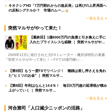
キオクシアHD「7万円割れからの急反発」は再びの上昇局面へ
の反転シグナルか？ 市場のムー…
一覧を見る
突然マルサがやって来た！
【最終回】1億6000万円の負債と引き換えに手に
入れたプライスレスな経験 ｜ 突然マルサがや…
2009年12月に発行された元FXトレーダー・磯貝清明氏の著書
『突然マルサがやって来た！～FXで10億円稼い…
【第9回】もう一度FXでリベンジ！ 種銭は差し押さえを免れ
た”ヒミツのお金” ｜ 突然マルサ…
【第8回】年利はなんと14.6％！ 毎日5万円超の延滞税が積み
上がっていく ｜ 突然マルサ…
一覧を見る
河合雅司「人口減少ニッポンの活路」