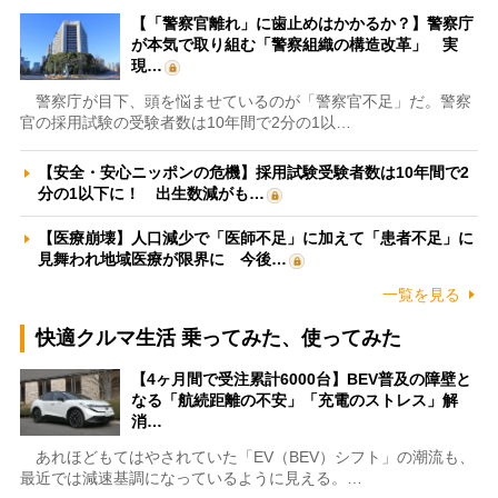
【「警察官離れ」に歯止めはかかるか？】警察庁
が本気で取り組む「警察組織の構造改革」 実
現…
警察庁が目下、頭を悩ませているのが「警察官不足」だ。警察
官の採用試験の受験者数は10年間で2分の1以…
【安全・安心ニッポンの危機】採用試験受験者数は10年間で2
分の1以下に！ 出生数減がも…
【医療崩壊】人口減少で「医師不足」に加えて「患者不足」に
見舞われ地域医療が限界に 今後…
一覧を見る
快適クルマ生活 乗ってみた、使ってみた
【4ヶ月間で受注累計6000台】BEV普及の障壁と
なる「航続距離の不安」「充電のストレス」解
消…
あれほどもてはやされていた「EV（BEV）シフト」の潮流も、
最近では減速基調になっているように見える。…