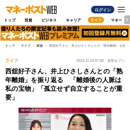
ログイン
トップ
投資
ビジネス
キャリア
ライフ
マネー
トップ
ライフ
家族
西舘好子さん、井上ひさしさんとの「熟年離婚」を振り
ライフ
2023.11.16 07:00
女性セブン
西舘好子さん、井上ひさしさんとの「熟
年離婚」を振り返る 「離婚後の人脈は
私の宝物」「孤立せず自立することが重
要」