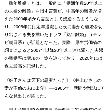
「熟年離婚」とは、一般的に「婚姻年数20年以上
の夫婦の離婚」を指す言葉だ。中高年の離婚が増
えた2000年頃から言葉として浸透するようにな
り、2005年には定年退職した夜に妻から離婚を切
り出される夫を描いたドラマ『熟年離婚』（テレ
ビ朝日系）が話題となった。実際、厚生労働省の
調査によると2007年以降20年以上連れ添った夫婦
の離婚率は増加の一途を辿っており、2020年には
過去最高を記録した。
《好子さんは天下の悪妻だった》《井上ひさしの
妻が不倫の末に出奔》──1986年、新聞や雑誌にそ
んな見出しが躍った。
日本子守唄協会理事長で元劇団主宰の西舘好子