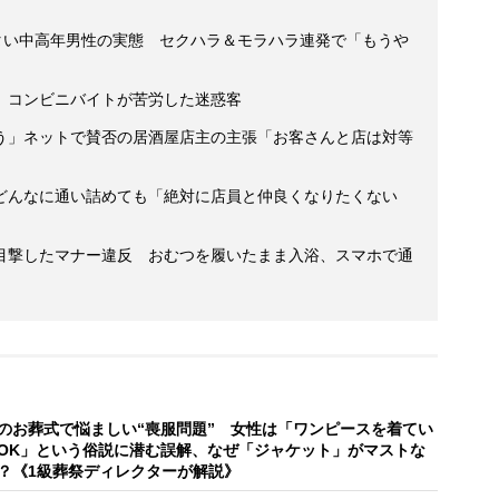
イタい中高年男性の実態 セクハラ＆モラハラ連発で「もうや
 コンビニバイトが苦労した迷惑客
う」ネットで賛否の居酒屋店主の主張「お客さんと店は対等
どんなに通い詰めても「絶対に店員と仲良くなりたくない
目撃したマナー違反 おむつを履いたまま入浴、スマホで通
のお葬式で悩ましい“喪服問題” 女性は「ワンピースを着てい
OK」という俗説に潜む誤解、なぜ「ジャケット」がマストな
？《1級葬祭ディレクターが解説》