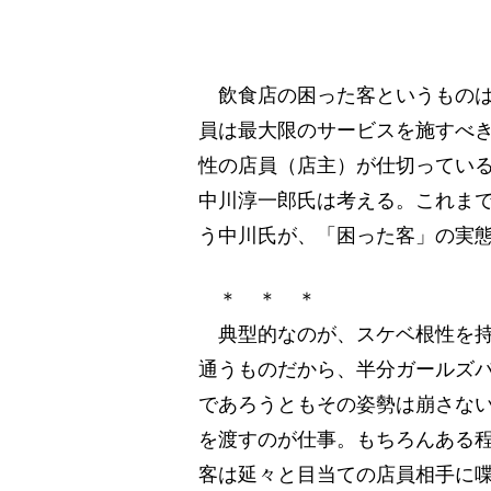
飲食店の困った客というものは
員は最大限のサービスを施すべ
性の店員（店主）が仕切ってい
中川淳一郎氏は考える。これま
う中川氏が、「困った客」の実
＊ ＊ ＊
典型的なのが、スケベ根性を持
通うものだから、半分ガールズ
であろうともその姿勢は崩さな
を渡すのが仕事。もちろんある
客は延々と目当ての店員相手に