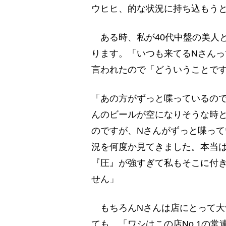
ウヒヒ、的な状況に持ち込もう
ある時、私が40代中盤の美人
ります。「いつも来てるNさん
言われたので「どういうことで
「あの方がずっと喋っているの
んのビールが空になりそうな時
のですが、Nさんがずっと喋っ
況を何度か見てきました。本当
『圧』が強すぎて私もそこに付
せん」
もちろんNさんは店にとって大
ても、「ワシはこの店No.1の