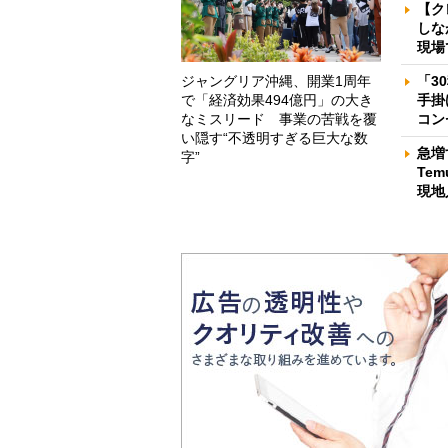
【ク
しな
現場
ジャングリア沖縄、開業1周年
「3
で「経済効果494億円」の大き
手掛
なミスリード 事業の苦戦を覆
コン
い隠す“不透明すぎる巨大な数
急増
字”
Te
現地