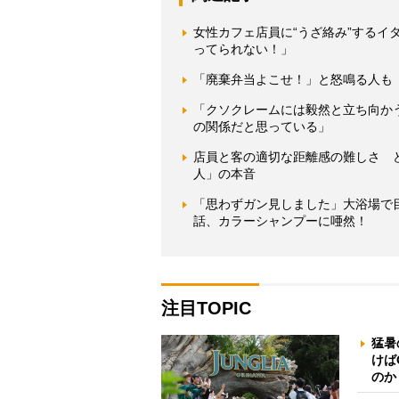
女性カフェ店員に“うざ絡み”する
ってられない！」
「廃棄弁当よこせ！」と怒鳴る人も
「クソクレームには毅然と立ち向か
の関係だと思っている」
店員と客の適切な距離感の難しさ 
人」の本音
「思わずガン見しました」大浴場で
話、カラーシャンプーに唖然！
注目TOPIC
猛暑
けば
のか