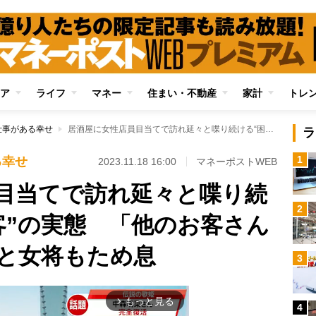
ア
ライフ
マネー
住まい・不動産
家計
トレ
仕事がある幸せ
居酒屋に女性店員目当てで訪れ延々と喋り続ける“困った男性客”の実態 「他のお客さんに申し訳ない…」と女将もため息
ラ
1
る幸せ
2023.11.18 16:00
マネーポストWEB
目当てで訪れ延々と喋り続
2
客”の実態 「他のお客さん
と女将もため息
3
もっと見る
arrow_forward_ios
4