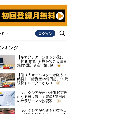
ンド
ログイン
ンキング
【キオクシア・ショック後に
「株価倍増」も期待できる注目
銘柄5選】資産3億円超…
【億り人オールスターが狙う20
銘柄】「総資産69億円超」90歳
現役トレーダーから“1…
「キオクシアが再び株価10万円
になる日は遠い」資産3億円超
のサラリーマン投資家…
「キオクシアが今後も利益を出