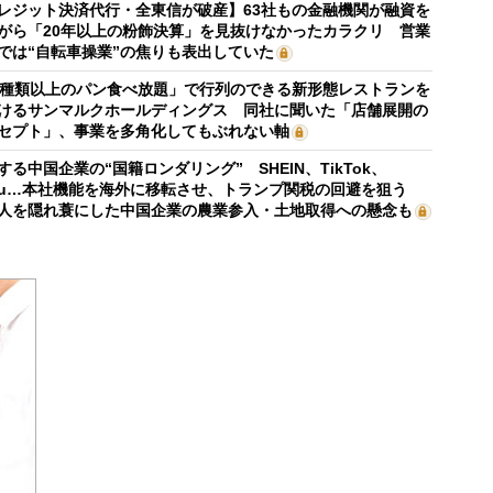
レジット決済代行・全東信が破産】63社もの金融機関が融資を
がら「20年以上の粉飾決算」を見抜けなかったカラクリ 営業
では“自転車操業”の焦りも表出していた
0種類以上のパン食べ放題」で行列のできる新形態レストランを
けるサンマルクホールディングス 同社に聞いた「店舗展開の
セプト」、事業を多角化してもぶれない軸
する中国企業の“国籍ロンダリング” SHEIN、TikTok、
mu…本社機能を海外に移転させ、トランプ関税の回避を狙う
人を隠れ蓑にした中国企業の農業参入・土地取得への懸念も