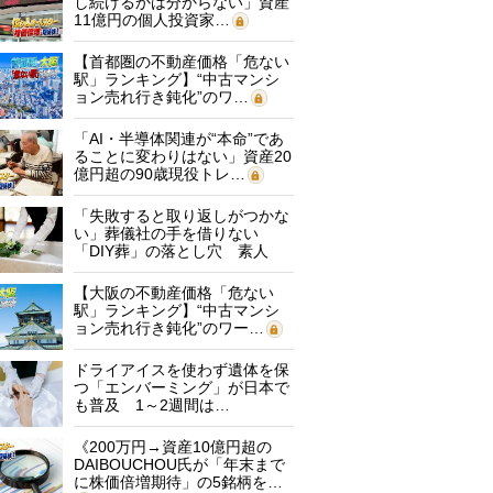
し続けるかは分からない」資産
11億円の個人投資家…
【首都圏の不動産価格「危ない
駅」ランキング】“中古マンシ
ョン売れ行き鈍化”のワ…
「AI・半導体関連が“本命”であ
ることに変わりはない」資産20
億円超の90歳現役トレ…
「失敗すると取り返しがつかな
い」葬儀社の手を借りない
「DIY葬」の落とし穴 素人
に…
【大阪の不動産価格「危ない
駅」ランキング】“中古マンシ
ョン売れ行き鈍化”のワー…
ドライアイスを使わず遺体を保
つ「エンバーミング」が日本で
も普及 1～2週間は…
《200万円→資産10億円超の
DAIBOUCHOU氏が「年末まで
に株価倍増期待」の5銘柄を…