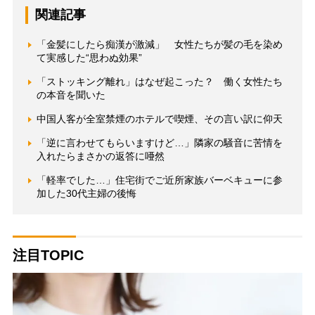
関連記事
「金髪にしたら痴漢が激減」 女性たちが髪の毛を染め
て実感した“思わぬ効果”
「ストッキング離れ」はなぜ起こった？ 働く女性たち
の本音を聞いた
中国人客が全室禁煙のホテルで喫煙、その言い訳に仰天
「逆に言わせてもらいますけど…」隣家の騒音に苦情を
入れたらまさかの返答に唖然
「軽率でした…」住宅街でご近所家族バーベキューに参
加した30代主婦の後悔
注目TOPIC