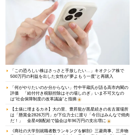
「この恐ろしい株はさっさと手放したい…」キオクシア株で
500万円の利益を出した女性が“夢よもう一度”と再購入
「何がやりたいのか分からない」竹中平蔵氏が語る高市内閣の
評価 「給付付き税額控除はその場しのぎ」いま不可欠なの
は“社会保障制度の改革議論”と指摘
【土俵に埋まるカネ】大の里、豊昇龍が黒星続きの名古屋場所
は「懸賞金2826万円」が下位力士に渡り「今日はみんなで焼肉
だ！」 金星4個配給で協会は年96万円の支出増に
《商社の大学別就職者数ランキングを解剖》三菱商事、三井物