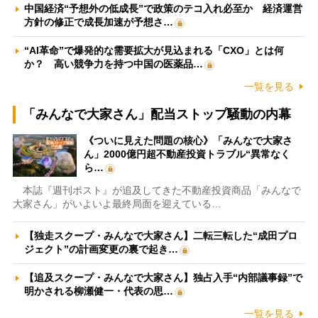
中国経済“予想外の低成長”で政策のテコ入れ必至か 経済運営
方針の修正で成長加速が予想さ…
“AI革命”で爆発的な需要拡大が見込まれる「CXO」とは何
か？ 高い競争力を持つ中国の医薬品…
一覧を見る
「みんなで大家さん」配当ストップ騒動の内幕
《ついに見えた問題の核心》「みんなで大家さ
ん」2000億円超不動産投資トラブル“異常なく
ら…
本誌『週刊ポスト』が追及してきた不動産投資商品「みんなで
大家さん」がいよいよ最終局面を迎えている…
【独走スクープ・みんなで大家さん】二転三転した“成田プロ
ジェクト”の計画変更の裏で起き…
【追及スクープ・みんなで大家さん】独占入手“内部議事録”で
明かされる柳瀬健一・代表の思…
一覧を見る