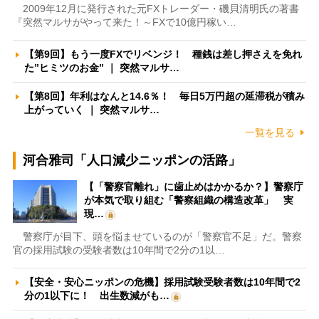
2009年12月に発行された元FXトレーダー・磯貝清明氏の著書
『突然マルサがやって来た！～FXで10億円稼い…
【第9回】もう一度FXでリベンジ！ 種銭は差し押さえを免れ
た”ヒミツのお金” ｜ 突然マルサ…
【第8回】年利はなんと14.6％！ 毎日5万円超の延滞税が積み
上がっていく ｜ 突然マルサ…
一覧を見る
河合雅司「人口減少ニッポンの活路」
【「警察官離れ」に歯止めはかかるか？】警察庁
が本気で取り組む「警察組織の構造改革」 実
現…
警察庁が目下、頭を悩ませているのが「警察官不足」だ。警察
官の採用試験の受験者数は10年間で2分の1以…
【安全・安心ニッポンの危機】採用試験受験者数は10年間で2
分の1以下に！ 出生数減がも…