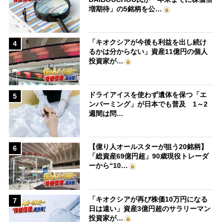
増期待」の5銘柄を公…
「キオクシアが今後も利益を出し続け
4
るかは分からない」資産11億円の個人
投資家が…
ドライアイスを使わず遺体を保つ「エ
5
ンバーミング」が日本でも普及 1～2
週間は問…
【億り人オールスターが狙う20銘柄】
6
「総資産69億円超」90歳現役トレーダ
ーから“10…
「キオクシアが再び株価10万円になる
7
日は遠い」資産3億円超のサラリーマン
投資家が…