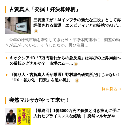
古賀真人「発掘！好決算銘柄」
三菱重工が「AIインフラの新たな主役」として再
評価される気運 エヌビディアとの提携でAIデ…
今年の株式市場を牽引してきたAI・半導体関連株に、調整の動
きが広がっている。そうしたなか、再び注目…
キオクシアHD「7万円割れからの急反発」は再びの上昇局面へ
の反転シグナルか？ 市場のムー…
《億り人・古賀真人氏が厳選》野村総合研究所だけじゃない！
「DX・省力化・円安」を追い風に…
一覧を見る
突然マルサがやって来た！
【最終回】1億6000万円の負債と引き換えに手に
入れたプライスレスな経験 ｜ 突然マルサがや…