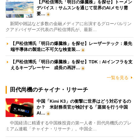
【戸松信博氏「明日の爆騰株」を探せ】トーメン
デバイス：サムスンを通じて世界のAIメモリ需
要…
新聞や雑誌など多数の金融メディアに出演するグローバルリン
クアドバイザーズ代表の戸松信博氏が、最新…
【戸松信博氏「明日の爆騰株」を探せ】レーザーテック：最先
端半導体の製造に不可欠な検査装…
【戸松信博氏「明日の爆騰株」を探せ】TDK：AIインフラを支
えるキープレーヤー 成長の再評…
一覧を見る
田代尚機のチャイナ・リサーチ
中国「Kimi K3」の衝撃に世界はどう対応するの
か？ 米財務長官が検討する「蒸留を行う中国
AI…
中国経済に精通する中国株投資の第一人者・田代尚機氏のプレ
ミアム連載「チャイナ・リサーチ」。中国企…