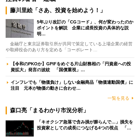
藤川里絵「さあ、投資を始めよう！」
5年ぶり改訂の「CGコード」、何が変わったのか
ポイントを解説 企業に成長投資の具体的な説
明…
金融庁と東京証券取引所が共同で策定している上場企業の経営
や取締役会のあり方を定める「コーポレート…
【令和のPKOか】GPIFをめぐる片山財務相の「円資産への投
資拡大」発言の波紋 「国債重視」…
インフレでも「物価負け」しない金融商品「物価連動国債」に
注目 元本が物価の動きに合わせ…
一覧を見る
森口亮「まるわかり市況分析」
「キオクシア急落で含み損が膨らんで…」損失を
投資家としての成長につなげる4つの視点 「…