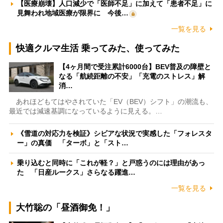
【医療崩壊】人口減少で「医師不足」に加えて「患者不足」に
見舞われ地域医療が限界に 今後…
一覧を見る
快適クルマ生活 乗ってみた、使ってみた
【4ヶ月間で受注累計6000台】BEV普及の障壁と
なる「航続距離の不安」「充電のストレス」解
消…
あれほどもてはやされていた「EV（BEV）シフト」の潮流も、
最近では減速基調になっているように見える。…
《雪道の対応力を検証》シビアな状況で実感した「フォレスタ
ー」の真価 「ターボ」と「スト…
乗り込むと同時に「これが軽？」と戸惑うのには理由があっ
た 「日産ルークス」さらなる躍進…
一覧を見る
大竹聡の「昼酒御免！」