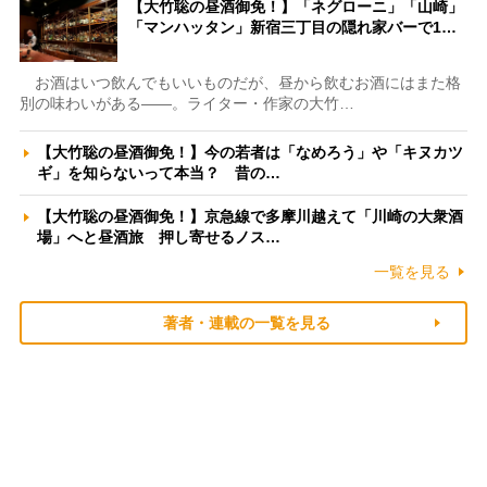
【大竹聡の昼酒御免！】「ネグローニ」「山崎」
「マンハッタン」新宿三丁目の隠れ家バーで1…
お酒はいつ飲んでもいいものだが、昼から飲むお酒にはまた格
別の味わいがある――。ライター・作家の大竹…
【大竹聡の昼酒御免！】今の若者は「なめろう」や「キヌカツ
ギ」を知らないって本当？ 昔の…
【大竹聡の昼酒御免！】京急線で多摩川越えて「川崎の大衆酒
場」へと昼酒旅 押し寄せるノス…
一覧を見る
著者・連載の一覧を見る