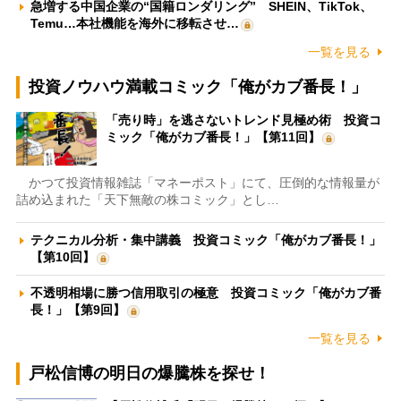
急増する中国企業の“国籍ロンダリング” SHEIN、TikTok、
Temu…本社機能を海外に移転させ…
一覧を見る
投資ノウハウ満載コミック「俺がカブ番長！」
「売り時」を逃さないトレンド見極め術 投資コ
ミック「俺がカブ番長！」【第11回】
かつて投資情報雑誌「マネーポスト」にて、圧倒的な情報量が
詰め込まれた「天下無敵の株コミック」とし…
テクニカル分析・集中講義 投資コミック「俺がカブ番長！」
【第10回】
不透明相場に勝つ信用取引の極意 投資コミック「俺がカブ番
長！」【第9回】
一覧を見る
戸松信博の明日の爆騰株を探せ！