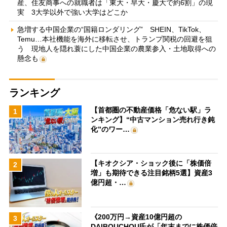
産、住友商事への就職者は「東大・早大・慶大で約6割」の現
実 3大学以外で強い大学はどこか
急増する中国企業の“国籍ロンダリング” SHEIN、TikTok、
Temu…本社機能を海外に移転させ、トランプ関税の回避を狙
う 現地人を隠れ蓑にした中国企業の農業参入・土地取得への
懸念も
ランキング
【首都圏の不動産価格「危ない駅」ラ
1
ンキング】“中古マンション売れ行き鈍
化”のワー…
【キオクシア・ショック後に「株価倍
2
増」も期待できる注目銘柄5選】資産3
億円超・…
《200万円→資産10億円超の
3
DAIBOUCHOU氏が「年末までに株価倍