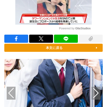
Powered by 
GliaStudios
Mute
本文に戻る