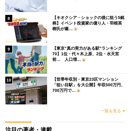
【キオクシア・ショックの後に狙う5銘
8
柄】イベント投資家の億り人・羽根英
樹氏が厳…
【東京“真の実力がある駅”ランキング
9
70】1位・代々木上原、2位・水天宮
前… 人口増…
【世帯年収別・東京23区マンション
10
「狙い目駅」を大公開】年収500万円、
700万円で…
一覧を見る
注目の著者・連載