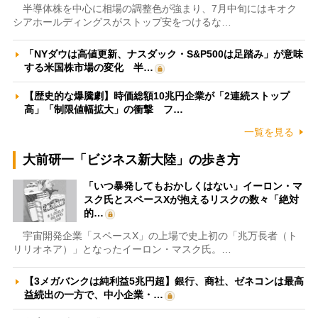
半導体株を中心に相場の調整色が強まり、7月中旬にはキオク
シアホールディングスがストップ安をつけるな…
「NYダウは高値更新、ナスダック・S&P500は足踏み」が意味
する米国株市場の変化 半…
【歴史的な爆騰劇】時価総額10兆円企業が「2連続ストップ
高」「制限値幅拡大」の衝撃 フ…
一覧を見る
大前研一「ビジネス新大陸」の歩き方
「いつ暴発してもおかしくはない」イーロン・マ
スク氏とスペースXが抱えるリスクの数々「絶対
的…
宇宙開発企業「スペースX」の上場で史上初の「兆万長者（ト
リリオネア）」となったイーロン・マスク氏。…
【3メガバンクは純利益5兆円超】銀行、商社、ゼネコンは最高
益続出の一方で、中小企業・…