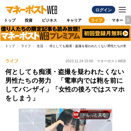
ログイン
トップ
投資
ビジネス
キャリア
ライフ
マネー
トップ
ライフ
生活
何としても痴漢・盗撮を疑われたくない男性たちの努力
ライフ
2023.11.24 15:00
マネーポストWEB
何としても痴漢・盗撮を疑われたくない
男性たちの努力 「電車内では鞄を前に
してバンザイ」「女性の後ろではスマホ
をしまう」
もっと見る
arrow_forward_ios