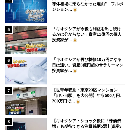
導体相場に乗らなかった理由” フルポ
ジション…
「キオクシアが今後も利益を出し続け
5
るかは分からない」資産11億円の個人
投資家が…
「キオクシアが再び株価10万円になる
6
日は遠い」資産3億円超のサラリーマン
投資家が…
【世帯年収別・東京23区マンション
7
「狙い目駅」を大公開】年収500万円、
700万円で…
【キオクシア・ショック後に「株価倍
8
増」も期待できる注目銘柄5選】資産3