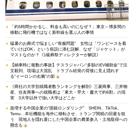
「約5時間かかるし、料金も高いのになぜ？」東京～博多間の
移動に飛行機ではなく新幹線を選ぶ人の事情
猛暑のお葬式で悩ましい“喪服問題” 女性は「ワンピースを着
ていけばOK」という俗説に潜む誤解、なぜ「ジャケット」が
マストなのか？《1級葬祭ディレクターが解説》
【納車時に複数の事故】テスラジャパン“多額のEV補助金”で注
文殺到、現場は大混乱 トラブル続発の背後に見え隠れす
る“イーロンの右腕”の影
《商社の大学別就職者数ランキングを解剖》三菱商事、三井物
産、住友商事への就職者は「東大・早大・慶大で約6割」の現
実 3大学以外で強い大学はどこか
急増する中国企業の“国籍ロンダリング” SHEIN、TikTok、
Temu…本社機能を海外に移転させ、トランプ関税の回避を狙
う 現地人を隠れ蓑にした中国企業の農業参入・土地取得への
懸念も