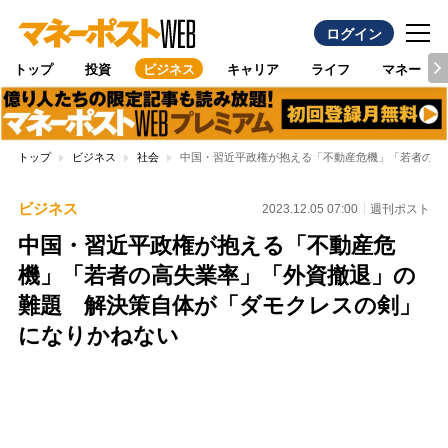
ログイン
トップ
投資
ビジネス
キャリア
ライフ
マネー
トップ
ビジネス
社会
中国・習近平政権が抱える「不動産危機」「若者の高
ビジネス
2023.12.05 07:00
週刊ポスト
中国・習近平政権が抱える「不動産危
機」「若者の高失業率」「外資撤退」の
難題 解決策自体が「ダモクレスの剣」
になりかねない
Loaded
:
96.26%
/
Unmute