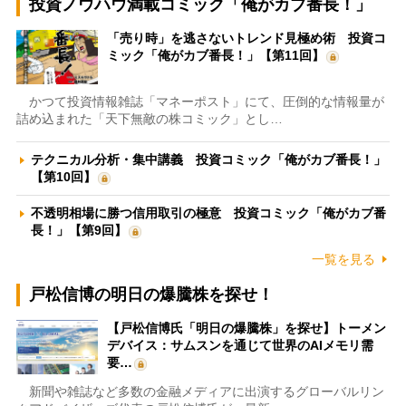
投資ノウハウ満載コミック「俺がカブ番長！」
「売り時」を逃さないトレンド見極め術 投資コ
ミック「俺がカブ番長！」【第11回】
かつて投資情報雑誌「マネーポスト」にて、圧倒的な情報量が
詰め込まれた「天下無敵の株コミック」とし…
テクニカル分析・集中講義 投資コミック「俺がカブ番長！」
【第10回】
不透明相場に勝つ信用取引の極意 投資コミック「俺がカブ番
長！」【第9回】
一覧を見る
戸松信博の明日の爆騰株を探せ！
【戸松信博氏「明日の爆騰株」を探せ】トーメン
デバイス：サムスンを通じて世界のAIメモリ需
要…
新聞や雑誌など多数の金融メディアに出演するグローバルリン