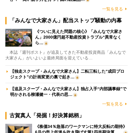
一覧を見る
「みんなで大家さん」配当ストップ騒動の内幕
《ついに見えた問題の核心》「みんなで大家さ
ん」2000億円超不動産投資トラブル“異常なく
ら…
本誌『週刊ポスト』が追及してきた不動産投資商品「みんなで
大家さん」がいよいよ最終局面を迎えている…
【独走スクープ・みんなで大家さん】二転三転した“成田プロ
ジェクト”の計画変更の裏で起き…
【追及スクープ・みんなで大家さん】独占入手“内部議事録”で
明かされる柳瀬健一・代表の思…
一覧を見る
古賀真人「発掘！好決算銘柄」
《株価34％急落のワークマンに特大反転の期待》
6月の売上低迷を吹き飛ばす第1四半期決算、…