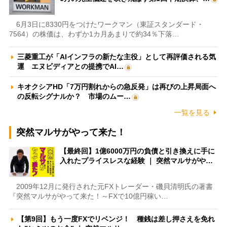
6月3日に8330円をつけたワークマン（東証スタンダード・
7564）の株価は、わずか1カ月あまりで約34％下落…
三菱重工が「AIインフラの新たな主役」として再評価される気
運 エヌビディアとの提携でAI…
キオクシアHD「7万円割れからの急反発」は再びの上昇局面へ
の反転シグナルか？ 市場のムー…
一覧を見る
突然マルサがやって来た！
【最終回】1億6000万円の負債と引き換えに手に
入れたプライスレスな経験 ｜ 突然マルサがや…
2009年12月に発行された元FXトレーダー・磯貝清明氏の著書
『突然マルサがやって来た！～FXで10億円稼い…
【第9回】もう一度FXでリベンジ！ 種銭は差し押さえを免れ