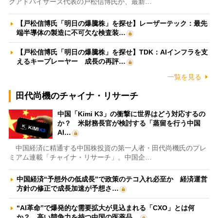
クアドバイザーズ代表の戸松信博氏が、最新…
【戸松信博氏「明日の爆騰株」を探せ】レーザーテック：最先
端半導体の製造に不可欠な検査装…
【戸松信博氏「明日の爆騰株」を探せ】TDK：AIインフラを支
えるキープレーヤー 成長の再評…
一覧を見る
田代尚機のチャイナ・リサーチ
中国「Kimi K3」の衝撃に世界はどう対応するの
か？ 米財務長官が検討する「蒸留を行う中国
AI…
中国経済に精通する中国株投資の第一人者・田代尚機氏のプレ
ミアム連載「チャイナ・リサーチ」。中国企…
中国経済“予想外の低成長”で政策のテコ入れ必至か 経済運営
方針の修正で成長加速が予想さ…
“AI革命”で爆発的な需要拡大が見込まれる「CXO」とは何
か？ 高い競争力を持つ中国の医薬品…