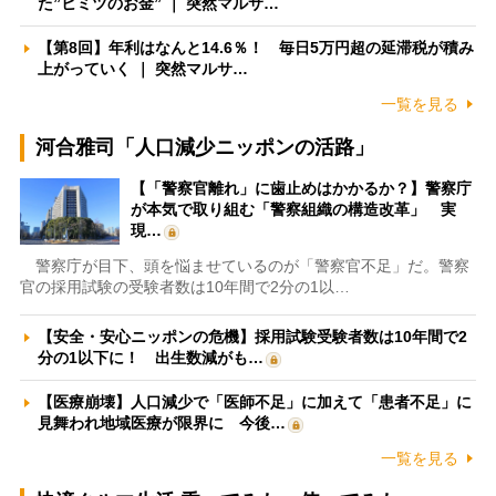
た”ヒミツのお金” ｜ 突然マルサ…
【第8回】年利はなんと14.6％！ 毎日5万円超の延滞税が積み
上がっていく ｜ 突然マルサ…
一覧を見る
河合雅司「人口減少ニッポンの活路」
【「警察官離れ」に歯止めはかかるか？】警察庁
が本気で取り組む「警察組織の構造改革」 実
現…
警察庁が目下、頭を悩ませているのが「警察官不足」だ。警察
官の採用試験の受験者数は10年間で2分の1以…
【安全・安心ニッポンの危機】採用試験受験者数は10年間で2
分の1以下に！ 出生数減がも…
【医療崩壊】人口減少で「医師不足」に加えて「患者不足」に
見舞われ地域医療が限界に 今後…
一覧を見る