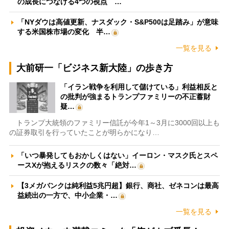
の成長につなげる4つの視点 …
「NYダウは高値更新、ナスダック・S&P500は足踏み」が意味
する米国株市場の変化 半…
一覧を見る
大前研一「ビジネス新大陸」の歩き方
「イラン戦争を利用して儲けている」利益相反と
の批判が強まるトランプファミリーの不正蓄財
疑…
トランプ大統領のファミリー信託が今年1～3月に3000回以上も
の証券取引を行っていたことが明らかになり…
「いつ暴発してもおかしくはない」イーロン・マスク氏とスペ
ースXが抱えるリスクの数々「絶対…
【3メガバンクは純利益5兆円超】銀行、商社、ゼネコンは最高
益続出の一方で、中小企業・…
一覧を見る