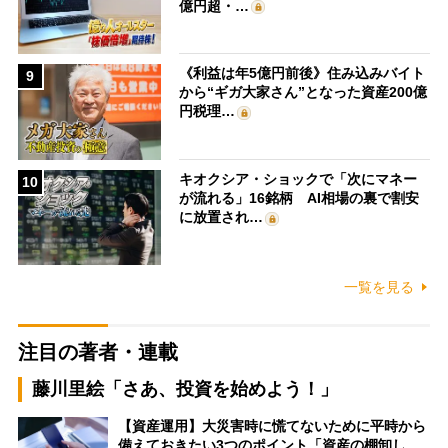
億円超・…
《利益は年5億円前後》住み込みバイト
9
から“ギガ大家さん”となった資産200億
円税理…
キオクシア・ショックで「次にマネー
10
が流れる」16銘柄 AI相場の裏で割安
に放置され…
一覧を見る
注目の著者・連載
藤川里絵「さあ、投資を始めよう！」
【資産運用】大災害時に慌てないために平時から
備えておきたい3つのポイント「資産の棚卸し…