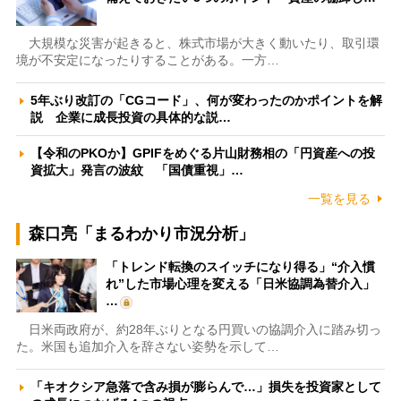
大規模な災害が起きると、株式市場が大きく動いたり、取引環
境が不安定になったりすることがある。一方…
5年ぶり改訂の「CGコード」、何が変わったのかポイントを解
説 企業に成長投資の具体的な説…
【令和のPKOか】GPIFをめぐる片山財務相の「円資産への投
資拡大」発言の波紋 「国債重視」…
一覧を見る
森口亮「まるわかり市況分析」
「トレンド転換のスイッチになり得る」“介入慣
れ”した市場心理を変える「日米協調為替介入」
…
日米両政府が、約28年ぶりとなる円買いの協調介入に踏み切っ
た。米国も追加介入を辞さない姿勢を示して…
「キオクシア急落で含み損が膨らんで…」損失を投資家として