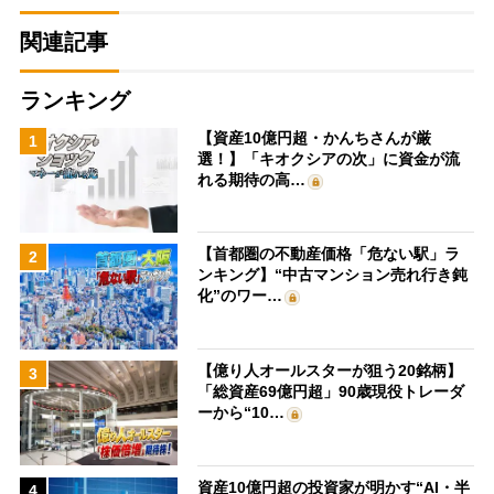
関連記事
ランキング
【資産10億円超・かんちさんが厳
1
選！】「キオクシアの次」に資金が流
れる期待の高…
【首都圏の不動産価格「危ない駅」ラ
2
ンキング】“中古マンション売れ行き鈍
化”のワー…
【億り人オールスターが狙う20銘柄】
3
「総資産69億円超」90歳現役トレーダ
ーから“10…
資産10億円超の投資家が明かす“AI・半
4