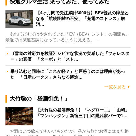
快適クルマ生活 乗ってみた、使ってみた
【4ヶ月間で受注累計6000台】BEV普及の障壁と
なる「航続距離の不安」「充電のストレス」解
消…
あれほどもてはやされていた「EV（BEV）シフト」の潮流も、
最近では減速基調になっているように見える。…
《雪道の対応力を検証》シビアな状況で実感した「フォレスタ
ー」の真価 「ターボ」と「スト…
乗り込むと同時に「これが軽？」と戸惑うのには理由があっ
た 「日産ルークス」さらなる躍進…
一覧を見る
大竹聡の「昼酒御免！」
【大竹聡の昼酒御免！】「ネグローニ」「山崎」
「マンハッタン」新宿三丁目の隠れ家バーで1…
お酒はいつ飲んでもいいものだが、昼から飲むお酒にはまた格