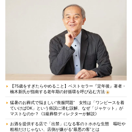
【75歳をすぎたらやめること】ベストセラー『定年後』著者・
楠木新氏が指南する老年期の好循環を呼び込む方法
猛暑のお葬式で悩ましい“喪服問題” 女性は「ワンピースを着
ていけばOK」という俗説に潜む誤解、なぜ「ジャケット」が
マストなのか？《1級葬祭ディレクターが解説》
お酒を提供する店で「出禁」になる客のトホホな生態 嘔吐や
粗相だけじゃない、店側が嫌がる“最悪の客”とは