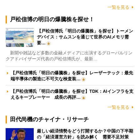
一覧を見る
戸松信博の明日の爆騰株を探せ！
【戸松信博氏「明日の爆騰株」を探せ】トーメン
デバイス：サムスンを通じて世界のAIメモリ需
要…
新聞や雑誌など多数の金融メディアに出演するグローバルリン
クアドバイザーズ代表の戸松信博氏が、最新…
【戸松信博氏「明日の爆騰株」を探せ】レーザーテック：最先
端半導体の製造に不可欠な検査装…
【戸松信博氏「明日の爆騰株」を探せ】TDK：AIインフラを支
えるキープレーヤー 成長の再評…
一覧を見る
田代尚機のチャイナ・リサーチ
厳しい経済情勢をどう打開するか？中国の下半期
の「経済運営方針」を読み解く 需要不足対策