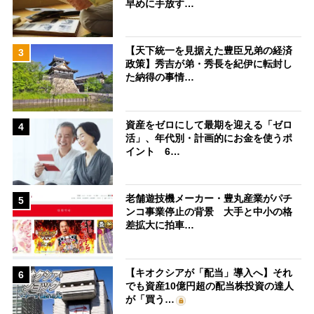
早めに手放す…
【天下統一を見据えた豊臣兄弟の経済
3
政策】秀吉が弟・秀長を紀伊に転封し
た納得の事情…
資産をゼロにして最期を迎える「ゼロ
4
活」、年代別・計画的にお金を使うポ
イント 6…
老舗遊技機メーカー・豊丸産業がパチ
5
ンコ事業停止の背景 大手と中小の格
差拡大に拍車…
【キオクシアが「配当」導入へ】それ
6
でも資産10億円超の配当株投資の達人
が「買う…