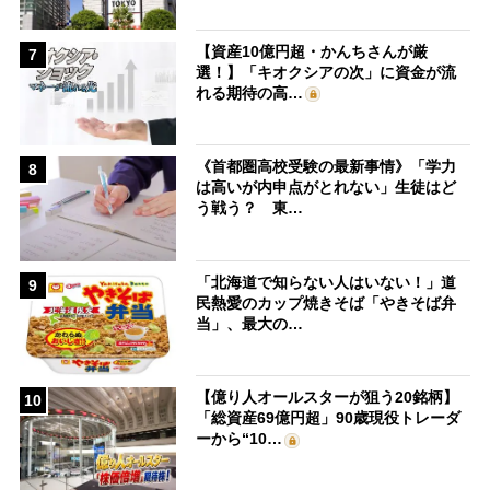
【資産10億円超・かんちさんが厳
7
選！】「キオクシアの次」に資金が流
れる期待の高…
《首都圏高校受験の最新事情》「学力
8
は高いが内申点がとれない」生徒はど
う戦う？ 東…
「北海道で知らない人はいない！」道
9
民熱愛のカップ焼きそば「やきそば弁
当」、最大の…
【億り人オールスターが狙う20銘柄】
10
「総資産69億円超」90歳現役トレーダ
ーから“10…