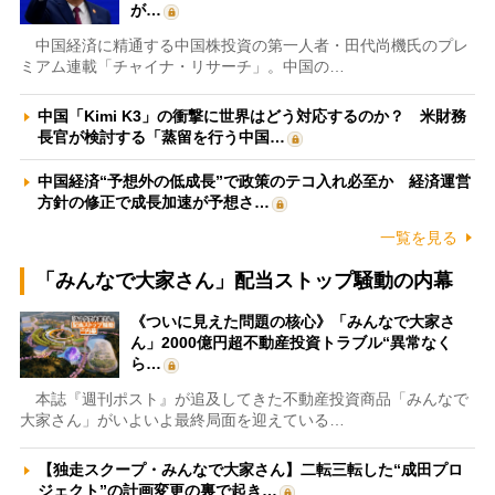
が…
中国経済に精通する中国株投資の第一人者・田代尚機氏のプレ
ミアム連載「チャイナ・リサーチ」。中国の…
中国「Kimi K3」の衝撃に世界はどう対応するのか？ 米財務
長官が検討する「蒸留を行う中国…
中国経済“予想外の低成長”で政策のテコ入れ必至か 経済運営
方針の修正で成長加速が予想さ…
一覧を見る
「みんなで大家さん」配当ストップ騒動の内幕
《ついに見えた問題の核心》「みんなで大家さ
ん」2000億円超不動産投資トラブル“異常なく
ら…
本誌『週刊ポスト』が追及してきた不動産投資商品「みんなで
大家さん」がいよいよ最終局面を迎えている…
【独走スクープ・みんなで大家さん】二転三転した“成田プロ
ジェクト”の計画変更の裏で起き…