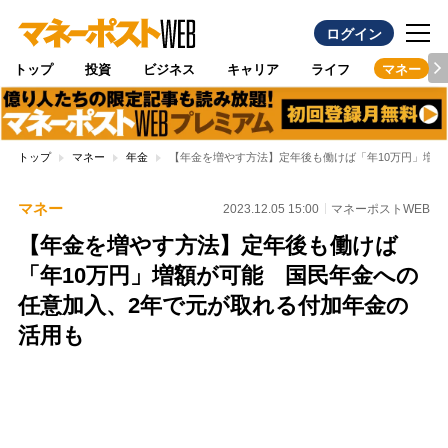
ログイン
トップ
投資
ビジネス
キャリア
ライフ
マネー
トップ
マネー
年金
【年金を増やす方法】定年後も働けば「年10万円」増
マネー
2023.12.05 15:00
マネーポストWEB
【年金を増やす方法】定年後も働けば
「年10万円」増額が可能 国民年金への
任意加入、2年で元が取れる付加年金の
活用も
Loaded
:
100.00%
/
Unmute