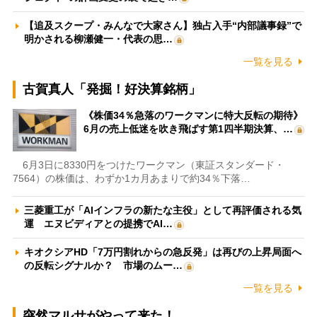
【追及スクープ・みんなで大家さん】独占入手“内部議事録”で
明かされる柳瀬健一・代表の思…
一覧を見る
古賀真人「発掘！好決算銘柄」
《株価34％急落のワークマンに特大反転の期待》
6月の売上低迷を吹き飛ばす第1四半期決算、…
6月3日に8330円をつけたワークマン（東証スタンダード・
7564）の株価は、わずか1カ月あまりで約34％下落…
三菱重工が「AIインフラの新たな主役」として再評価される気
運 エヌビディアとの提携でAI…
キオクシアHD「7万円割れからの急反発」は再びの上昇局面へ
の反転シグナルか？ 市場のムー…
一覧を見る
突然マルサがやって来た！