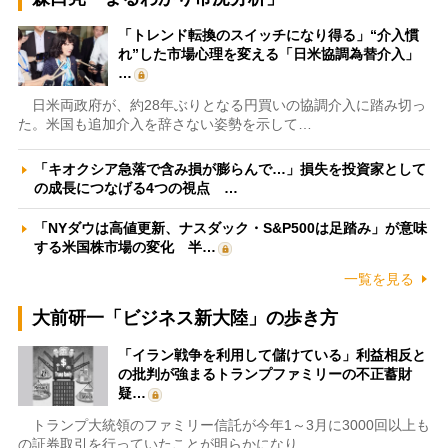
「トレンド転換のスイッチになり得る」“介入慣
れ”した市場心理を変える「日米協調為替介入」
…
日米両政府が、約28年ぶりとなる円買いの協調介入に踏み切っ
た。米国も追加介入を辞さない姿勢を示して…
「キオクシア急落で含み損が膨らんで…」損失を投資家として
の成長につなげる4つの視点 …
「NYダウは高値更新、ナスダック・S&P500は足踏み」が意味
する米国株市場の変化 半…
一覧を見る
大前研一「ビジネス新大陸」の歩き方
「イラン戦争を利用して儲けている」利益相反と
の批判が強まるトランプファミリーの不正蓄財
疑…
トランプ大統領のファミリー信託が今年1～3月に3000回以上も
の証券取引を行っていたことが明らかになり…