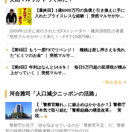
【最終回】1億6000万円の負債と引き換えに手に
入れたプライスレスな経験 ｜ 突然マルサがや…
2009年12月に発行された元FXトレーダー・磯貝清明氏の著書
『突然マルサがやって来た！～FXで10億円稼い…
【第9回】もう一度FXでリベンジ！ 種銭は差し押さえを免れ
た”ヒミツのお金” ｜ 突然マルサ…
【第8回】年利はなんと14.6％！ 毎日5万円超の延滞税が積み
上がっていく ｜ 突然マルサ…
一覧を見る
河合雅司「人口減少ニッポンの活路」
【「警察官離れ」に歯止めはかかるか？】警察庁
が本気で取り組む「警察組織の構造改革」 実
現…
警察庁が目下、頭を悩ませているのが「警察官不足」だ。警察
官の採用試験の受験者数は10年間で2分の1以…