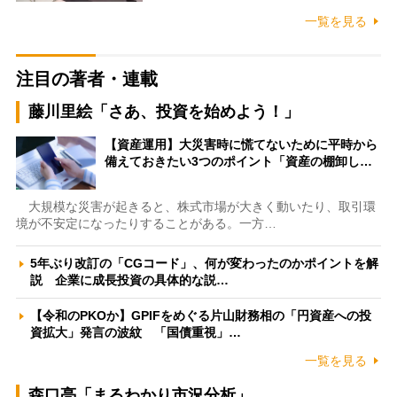
一覧を見る
注目の著者・連載
藤川里絵「さあ、投資を始めよう！」
【資産運用】大災害時に慌てないために平時から
備えておきたい3つのポイント「資産の棚卸し…
大規模な災害が起きると、株式市場が大きく動いたり、取引環
境が不安定になったりすることがある。一方…
5年ぶり改訂の「CGコード」、何が変わったのかポイントを解
説 企業に成長投資の具体的な説…
【令和のPKOか】GPIFをめぐる片山財務相の「円資産への投
資拡大」発言の波紋 「国債重視」…
一覧を見る
森口亮「まるわかり市況分析」