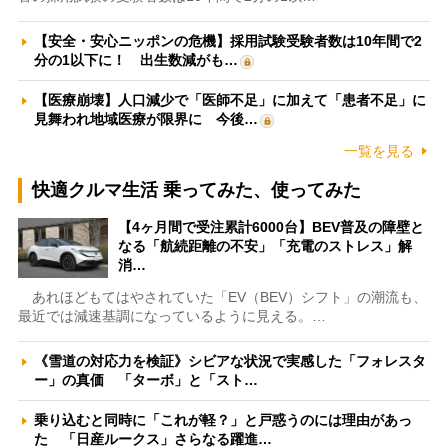
【安全・安心ニッポンの危機】採用試験受験者数は10年間で2
分の1以下に！ 出生数減がも…
【医療崩壊】人口減少で「医師不足」に加えて「患者不足」に
見舞われ地域医療が限界に 今後…
一覧を見る
快適クルマ生活 乗ってみた、使ってみた
【4ヶ月間で受注累計6000台】BEV普及の障壁と
なる「航続距離の不安」「充電のストレス」解
消…
あれほどもてはやされていた「EV（BEV）シフト」の潮流も、
最近では減速基調になっているように見える。…
《雪道の対応力を検証》シビアな状況で実感した「フォレスタ
ー」の真価 「ターボ」と「スト…
乗り込むと同時に「これが軽？」と戸惑うのには理由があっ
た 「日産ルークス」さらなる躍進…