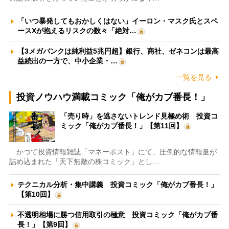
「いつ暴発してもおかしくはない」イーロン・マスク氏とスペ
ースXが抱えるリスクの数々「絶対…
【3メガバンクは純利益5兆円超】銀行、商社、ゼネコンは最高
益続出の一方で、中小企業・…
一覧を見る
投資ノウハウ満載コミック「俺がカブ番長！」
「売り時」を逃さないトレンド見極め術 投資コ
ミック「俺がカブ番長！」【第11回】
かつて投資情報雑誌「マネーポスト」にて、圧倒的な情報量が
詰め込まれた「天下無敵の株コミック」とし…
テクニカル分析・集中講義 投資コミック「俺がカブ番長！」
【第10回】
不透明相場に勝つ信用取引の極意 投資コミック「俺がカブ番
長！」【第9回】