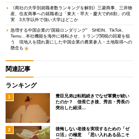
《商社の大学別就職者数ランキングを解剖》三菱商事、三井物
産、住友商事への就職者は「東大・早大・慶大で約6割」の現
実 3大学以外で強い大学はどこか
急増する中国企業の“国籍ロンダリング” SHEIN、TikTok、
Temu…本社機能を海外に移転させ、トランプ関税の回避を狙
う 現地人を隠れ蓑にした中国企業の農業参入・土地取得への
懸念も
関連記事
ランキング
豊臣兄弟は転戦続きでなぜ軍費が続い
1
たのか？ 信長亡き後、秀吉・秀長の
突出した経済…
後悔しない老後を実現するための「ゼ
2
ロ活」の極意 「思い入れある品こそ